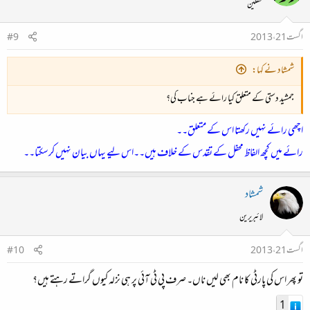
محفلین
اگست 21، 2013
#9
شمشاد نے کہا:
جمشید دستی کے متعلق کیا رائے ہے جناب کی؟
اچھی رائے نہیں رکھتا اس کے متعلق۔۔
رائے میں کچھ الفاظ محفل کے تقدس کے خلاف ہیں۔۔اس لیے یہاں بیان نہیں کرسکتا۔۔
شمشاد
لائبریرین
اگست 21، 2013
#10
تو پھر اس کی پارٹی کا نام بھی لیں ناں۔ صرف پی ٹی آئی پر ہی نزلہ کیوں گراتے رہتے ہیں؟
1