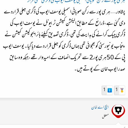
ہر ی پور سے رکن صوبائی اسمبلی یوسف ایوب کی ڈگری جعلی قرار
ء
پشاور…ہر ی پور سے رکن صوبائی اسمبلی یوسف ایوب کی ڈگری جعلی قراردے
دی گئی ہے،ذرائع کے مطابق الیکشن کمیشن ٹربیونل نے یوسف ایوب کی
ڈگری چیک کرانے کی ہدایت کی تھی،ڈگری تصدیق کیلئے ہائر ایجوکیشن کمیشن نے
پنجاب یونیورسٹی کوبھجوائی تھی جہاں ڈگری کو جعلی قرار دے دیا گیا۔یوسف ایوب
پی کے 50ہری پور2 سے تحریک انصاف کے امیدوار تھے،جبکہ وہ سابق
صدر ایوب خان کے پوتے ہیں۔
1
1
ایچ اے خان
معطل