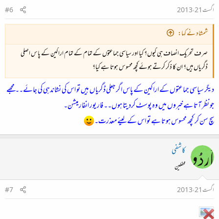
اگست 21، 2013
#6
شمشاد نے کہا:
صرف تحریک انصاف ہی کیوں؟ کیا اور سیاسی جماعتوں کے تمام کے تمام اراکین کے پاس اصلی
ڈگریاں ہیں؟ ان کا ذکر کرتے ہوئے کچھ محسوس ہوتا ہے کیا؟
دیگر سیاسی جماعتوں کے اراکین کے پاس اگر جعلی ڈگریاں ہیں تو اس کی نشاندہی کی جائے۔۔ مجھے
جو نظر آتا ہے خبروں میں وہ پوسٹ کردیتا ہوں۔۔ فار یور انفارمیشن۔
سچ سن کر کچھ محسوس ہوتا ہے تو اس کے لیئے معذرت۔
کاشفی
محفلین
اگست 21، 2013
#7