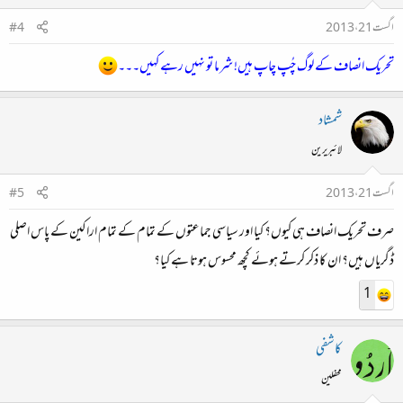
اگست 21، 2013
#4
تحریک انصاف کے لوگ چُپ چاپ ہیں! شرما تو نہیں رہے کہیں۔۔۔
شمشاد
لائبریرین
اگست 21، 2013
#5
صرف تحریک انصاف ہی کیوں؟ کیا اور سیاسی جماعتوں کے تمام کے تمام اراکین کے پاس اصلی
ڈگریاں ہیں؟ ان کا ذکر کرتے ہوئے کچھ محسوس ہوتا ہے کیا؟
1
کاشفی
محفلین