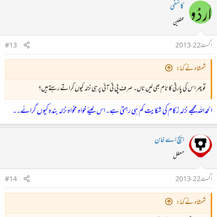
کاشفی
محفلین
اگست 22، 2013
#13
شمشاد نے کہا:
تو پھر اس کی پارٹی کا نام بھی لیں ناں۔ صرف پی ٹی آئی پر ہی نزلہ کیوں گراتے رہتے ہیں؟
الحمداللہ مجھے نزلہ زکام کی شکایت کم ہی رہتی ہے۔ اس لیئے خواہ مخواہ نزلہ بندہ کیوں گرائے۔۔
ایچ اے خان
معطل
اگست 22، 2013
#14
شمشاد نے کہا: