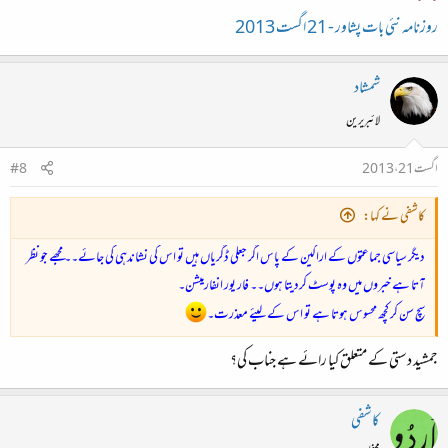
روزنامہ نئی بات پشاور - 21 اگست 2013
شمشاد
لائبریرین
اگست 21، 2013
#8
کاشفی نے کہا:
دیگر سیاسی جماعتوں کے اراکین کے پاس اگر جعلی ڈگریاں ہیں تو اس کی نشاندہی کی جائے۔۔ مجھے جو نظر
آتا ہے خبروں میں وہ پوسٹ کردیتا ہوں۔۔ فار یور انفارمیشن۔
سچ سن کر کچھ محسوس ہوتا ہے تو اس کے لیئے معذرت۔
جمشید دستی کے متعلق کیا رائے ہے جناب کی؟
کاشفی