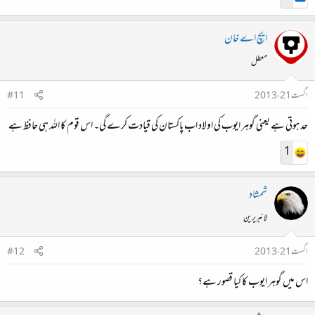
ایچ اے خان
معطل
اگست 21، 2013
#11
حد ہوتی ہے یعنی گوہر ایوب کی اولاد اب پاکستان کی قیادت کرے گی۔ اس قوم کا اللہ ہی حافظ ہے
1
شمشاد
لائبریرین
اگست 21، 2013
#12
اس میں گوہر ایوب کا کیا قصور ہے؟