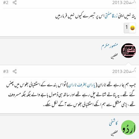
اگست 20، 2013
#2
پتہ نہیں اپنی
زرقا مفتی
اس پر تبصرے کیوں نہیں فرمارہیں
1
منصور مکرم
محفلین
اگست 20، 2013
#3
جب ہم جا رہے تھے ناران (
یاران بطرف ناران
) تو اس بندے کے استقبالی جلوس میں پھنس
گئے تھے۔یہ پٹاخے شٹاخے چل رہے تھے اور ساتھ ہی ڈھول باجے والے جگہ جگہ مسروف
تھے،بڑی مشکل سے ہم انکے استقبالی جلوس سے آگے نکل سکے۔
کاشفی
محفلین