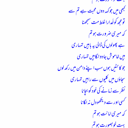
بہت خوبصورت ہو تم
کبھی میں جو کہہ دوں محبت ہے تم سے
تو مجھ کو خُدارا غلط مت سمجھنا
کہ میری ضرورت ہو تم
ہے پھولوں کی ڈالی یہ باہیں تمہاری
ہیں خاموش جادو نگاہیں تمہاری
جو کانٹیں ہوں سب اپنے دامن میں رکھ لوں
سجاؤں میں کلیوں سے راہیں تمہاری
نظر سے زمانے کی خود کو بچانا
کسی اور سے دیکھو دل نہ لگانا
کہ میری امانت ہو تم
بہت خوبصورت ہو تم