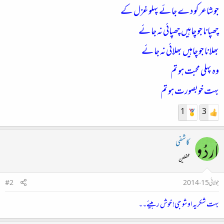
جو شاعر کو دے جائے پہلو غزل کے
چھپانا جو چاہیں چھپائی نہ جائے
بھلانا جو چاہیں بھلائی نہ جائے
وہ پہلی محبت ہو تم
بہت خوبصورت ہو تم
1
3
کاشفی
محفلین
جولائی 15، 2014
#2
بہت شکریہ اوشو جی! خوش رہیئے۔۔