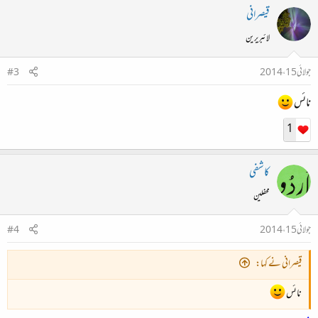
قیصرانی
لائبریرین
جولائی 15، 2014
#3
نائس
1
کاشفی
محفلین
جولائی 15، 2014
#4
قیصرانی نے کہا:
نائس