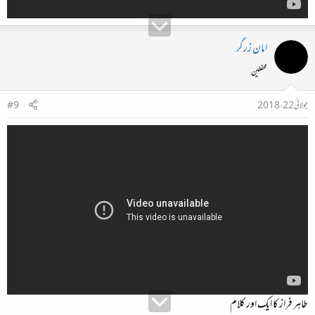
امان زرگر
محفلین
جولائی 22، 2018
#9
طاہر فراز کا ایک اور کلام