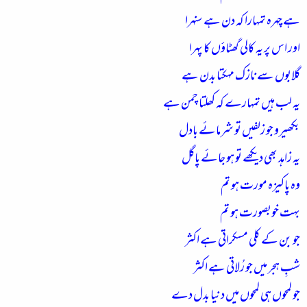
ہے چہرہ تمہارا کہ دن ہے سنہرا
اور اس پر یہ کالی گھٹاؤں کا پہرا
گلابوں سے نازک مہکتا بدن ہے
یہ لب ہیں تمہارے کہ کھلتا چمن ہے
بکھیرو جو زلفیں تو شرمائے بادل
یہ زاہد بھی دیکھے تو ہو جائے پاگل
وہ پاکیزہ مورت ہو تم
بہت خوبصورت ہو تم
جو بن کے کلی مسکراتی ہے اکثر
شبِ ہجر میں جو رُلاتی ہے اکثر
جو لمحوں ہی لمحوں میں دنیا بدل دے