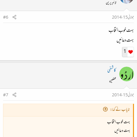
لائبریرین
جولائی 15، 2014
#6
بہت خوب انتخاب
بہت دعائیں
1
کاشفی
محفلین
جولائی 15، 2014
#7
نایاب نے کہا:
بہت خوب انتخاب
بہت دعائیں