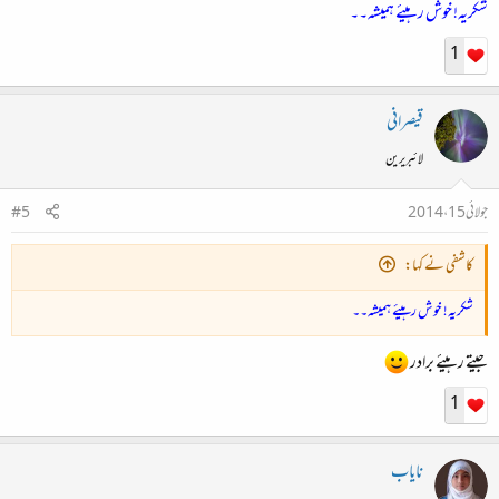
شکریہ! خوش رہیئے ہمیشہ۔۔
1
قیصرانی
لائبریرین
جولائی 15، 2014
#5
کاشفی نے کہا:
شکریہ! خوش رہیئے ہمیشہ۔۔
جیتے رہیئے برادر
1
نایاب