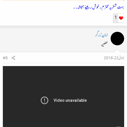
بہت شکریہ محترم۔ خوش رہیئے ہمیشہ۔۔
1
امان زرگر
محفلین
جولائی 22، 2018
#8