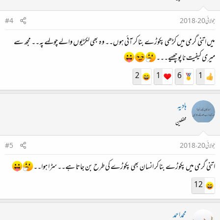
جولائی 20، 2018
#4
میں اتنی گرمی میں کڑھی پکوڑے بنا کر آئی ہوں۔۔ وہ بھی لکڑیوں والے چولہے پہ۔۔ مجھ سے
میری کیفیت نا پوچھیے۔۔۔
2
1
6
1
ہادیہ
محفلین
جولائی 20، 2018
#5
اتنی گرمی میں پکوڑے بنا کر انسان بھی پکوڑے کی طرح بن جاتا ہے۔۔ سڑا ہوا۔۔
12
محمداحمد