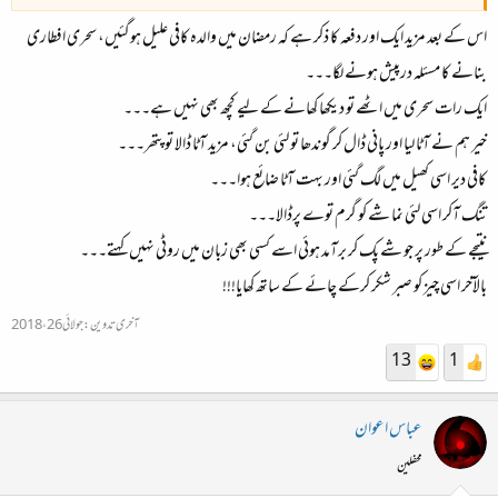
اس کے بعد مزید ایک اور دفعہ کا ذکر ہے کہ رمضان میں والدہ کافی علیل ہوگئیں، سحری افطاری
بنانے کا مسئلہ درپیش ہونے لگا۔۔۔
ایک رات سحری میں اٹھے تو دیکھا کھانے کے لیے کچھ بھی نہیں ہے۔۔۔
خیر ہم نے آٹا لیا اور پانی ڈال کر گوندھا تو لئی بن گئی، مزید آٹا ڈالا تو پتھر۔۔۔
کافی دیر اسی کھیل میں لگ گئی اور بہت آٹا ضائع ہوا۔۔۔
تنگ آکر اسی لئی نما شے کو گرم توے پرڈالا۔۔۔
نتیجے کے طور پر جو شے پک کر برآمد ہوئی اسے کسی بھی زبان میں روٹی نہیں کہتے۔۔۔
بالآخر اسی چیز کو صبر شکر کرکے چائے کے ساتھ کھایا!!!
آخری تدوین:
جولائی 26، 2018
13
1
عباس اعوان
محفلین