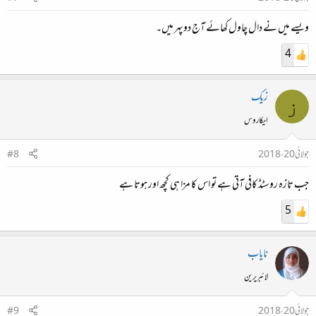
ویسے میں نے دال چاول کھائے آج دوپہر میں۔
4
زیک
ز
ایکاروس
جولائی 20، 2018
#8
جب تازہ روسٹڈ کافی آتی ہے تو اس کا مزا ہی کچھ اور ہوتا ہے
5
نایاب
لائبریرین
جولائی 20، 2018
#9