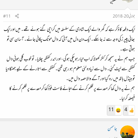
محفلین
جولائی 20، 2018
#11
ایک دفعہ کا ذکر ہے کہ گھر والے ایک شادی کے سلسلہ میں کراچی گئے ہوئے تھے۔ میں اور ایک
بھائی پیپرز کی وجہ سے نہ جا سکے۔ ایک دن دل میں آئی کہ دال مونگ پکائی جائے۔ آسان سی تو
ہوتی ہے۔
جب ہم نے یہ سمجھ کر ککر کھولا کہ اب تیار ہو چکی ہو گی، اور اندر کفگیر چلایا۔ تو خوب گلی ہوئی دال
کفگیر سے لپٹ گئی۔ دال سے زیادہ لئی معلوم ہو رہی تھی۔ کفگیر سے اتارنے کے لیے جھٹکا دیا
تو ہینڈل ہاتھ میں رہ گیا اور آگے والا حصہ دال میں۔
ہم نے یہ دال کھا کر معدے پر ظلم کرنے کے بجائے فاسٹ فوڈ کھا کر معدے پر ظلم کرنے کا
فیصلہ کر لیا۔
11
4
جاسمن