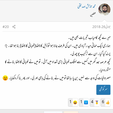
محمد تابش صدیقی
محفلین
جولائی 26، 2018
#20
میرے کچھ کامیاب تجربات بھی ہیں۔
ہماری ایک ممانی حیدر آبادی ہیں۔ ان کی طرف جانا ہوا تو ڈبل کا میٹھا (خوبانی کا میٹھا) بنا ہوا تھا۔ بڑا
پسند کیا گیا۔ ان سے ترکیب پوچھ لی۔
کچھ عرصہ بعد گھر میں کہیں سے خشک خوبانی بڑی تعداد میں آئی۔ تو میں نے خوبانی کا میٹھا بنانے کا
مشورہ دیا۔
مصروفیات کی وجہ سے نہیں بن پا رہا تھا تو میں نے بنانے کی ہامی بھر لی۔ اور پھر بنا کر دکھایا۔
سرگوشی
1
1
4
6