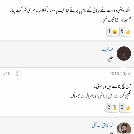
بنگلہ دیشی دوست نے بریانی کے نام پر جانے کیا عجب پر مزیدار کھلا دیا ۔ میری شراکت پیاز
لہسن کاٹنے تک تھی ۔
1
6
عندلیب
ع
محفلین
جولائی 20، 2018
#10
آج لنچ بنانے میں دیر ہوئی۔
کلیجی گردے، زیرہ رائس اور امباڑے کا ساگ
3
2
محمد تابش صدیقی