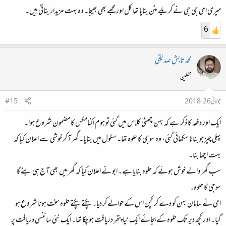
میری امی جی جی نے کریلے مٹن بنایا تھا کل اور مجھے بھی بھیجا۔ وہ بہت مزیدار بناتی ہیں۔
6
محمد تابش صدیقی
محفلین
جولائی 26، 2018
#15
ایک اور دفعہ کا ذکر ہے کہ بہن چھٹی کلاس میں گئی تو ہوم اکنامکس کا مضمون شروع ہوا۔
پہلی چیز جو بنانا سکھائی گئی، وہ سوجی کا حلوہ تھا۔ سکول میں بنایا۔ گھر آ کر خوشی سے اعلان کیا کہ
بہت اچھا بنا۔
سب گھر والے خوش ہوئے کہ حلوہ بنایا ہے۔ ابو نے اعلان کیا کہ گھر میں بھی آج ہی بنے گا
سوجی کا حلوہ۔
امی نے سامان بہن کو دے کر کچن اس کے حوالے کر دیا۔ پکتے پکتے حلوہ سخت ہونا شروع ہو
گیا۔ اور کچھ دیر تک حلوہ کے بجائے ایک نیا پتھر دریافت ہو چکا تھا۔ ایک نئی سائنسی دریافت پر