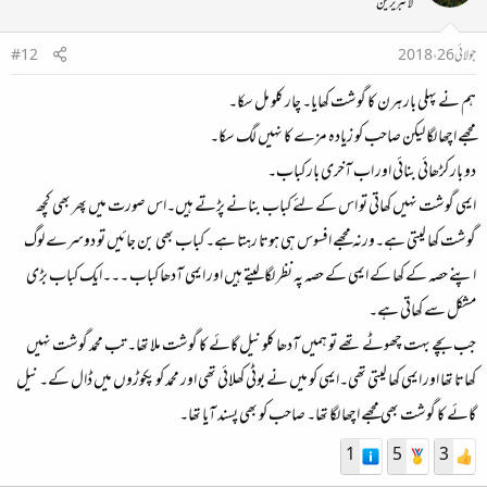
لائبریرین
جولائی 26، 2018
#12
ہم نے پہلی بار ہرن کا گوشت کھایا۔ چار کلو مل سکا۔
مجھے اچھا لگا لیکن صاحب کو زیادہ مزے کا نہیں لگ سکا۔
دو بار کڑھائی بنائی اور اب آخری بار کباب۔
ایمی گوشت نہیں کھاتی تو اس کے لئے کباب بنانے پڑتے ہیں۔اس صورت میں پھر بھی کچھ
گوشت کھا لیتی ہے۔ورنہ مجھے افسوس ہی ہوتا رہتا ہے۔ کباب بھی بن جائیں تو دوسرے لوگ
اپنے حصہ کے کھا کے ایمی کے حصہ پہ نظر لگالیتے ہیں اور ایمی آدھا کباب ۔۔۔ایک کباب بڑی
مشکل سے کھاتی ہے۔
جب بچے بہت چھوٹے تھے تو ہمیں آدھا کلو نیل گائے کا گوشت ملا تھا۔ تب محمد گوشت نہیں
کھاتا تھا اور ایمی کھا لیتی تھی۔ایمی کو میں نے بوٹی کھلائی تھی اور محمد کو پکوڑوں میں ڈال کے۔ نیل
گائے کا گوشت بھی مجھے اچھا لگا تھا۔ صاحب کو بھی پسند آیا تھا۔
1
5
3