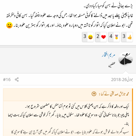
بڑے بھائی نے بہن کو مبارکباد دی۔
غالباً چینی پہلے یا بعد میں ڈالنے کا کوئی مسئلہ ہوا تھا، جس کی وجہ سے حلوہ اینٹھ گیا۔ بہن کافی دلگرفتہ
تھی۔ ابو نے اعلان کیا کہ اتوار کو ناشتہ میں دوبارہ حلوہ بناؤ۔ اور پھر اتوار کو بہترین حلوہ بنا۔
3
2
4
3
مریم افتخار
محفلین
جولائی 26، 2018
#16
محمد تابش صدیقی نے کہا:
ایک اور دفعہ کا ذکر ہے کہ بہن چھٹی کلاس میں گئی تو ہوم اکنامکس کا مضمون شروع ہوا۔
پہلی چیز جو بنانا سکھائی گئی، وہ سوجی کا حلوہ تھا۔ سکول میں بنایا۔ گھر آ کر خوشی سے اعلان کیا کہ بہت اچھا
بنا۔
سب گھر والے خوش ہوئے کہ حلوہ بنایا ہے۔ ابو نے اعلان کیا کہ گھر میں بھی آج ہی بنے گا سوجی کا