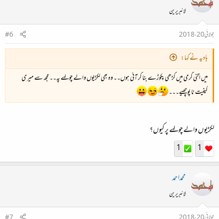
لائبریرین
جولائی 20، 2018
#6
ہادیہ نے کہا:
میں اتنی گرمی میں کڑھی پکوڑے بنا کر آئی ہوں۔۔ وہ بھی لکڑیوں والے چولہے پہ۔۔ مجھ سے میری
کیفیت نا پوچھیے۔۔۔
لکڑیوں والے چولہے پر کیوں؟
1
1
محمداحمد
لائبریرین
جولائی 20، 2018
#7