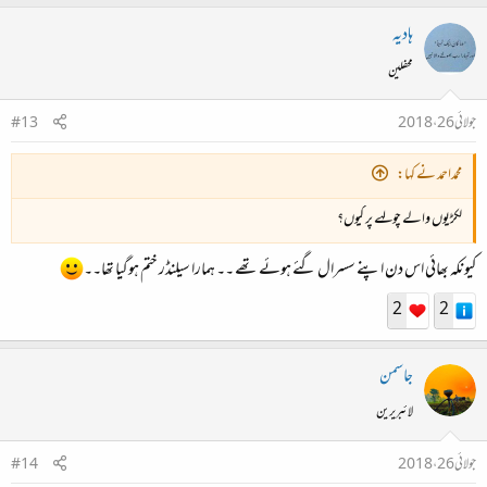
ہادیہ
محفلین
جولائی 26، 2018
#13
محمداحمد نے کہا:
لکڑیوں والے چولہے پر کیوں؟
کیونکہ بھائی اس دن اپنے سسرال گئے ہوئے تھے ۔۔ ہمارا سیلنڈر ختم ہوگیا تھا۔۔
2
2
جاسمن
لائبریرین
جولائی 26، 2018
#14