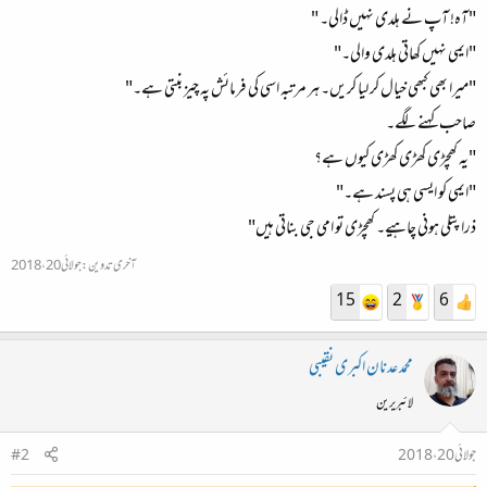
"آہ! آپ نے ہلدی نہیں ڈالی۔ "
"ایمی نہیں کھاتی ہلدی والی۔"
"میرا بھی کبھی خیال کر لیا کریں۔ ہر مرتبہ اسی کی فرمائش پہ چیز بنتی ہے۔"
صاحب کہنے لگے۔
"یہ کھچڑی کھڑی کھڑی کیوں ہے؟
"ایمی کو ایسی ہی پسند ہے۔"
ذرا پتلی ہونی چاہیے۔ کھچڑی تو امی جی بناتی ہیں"
آخری تدوین:
جولائی 20، 2018
15
2
6
محمد عدنان اکبری نقیبی
لائبریرین
جولائی 20، 2018
#2