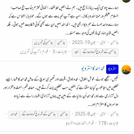
ہمارے پڑوسی ایک ریٹائرڈ جج ہیں۔ ہم نے انھیں خط لکھا۔ انتہائی محترم جناب جج صاحب!
السلام علیکم ورحمتہ اللہ وبرکاتہ۔ امید ہے آپ خیریت سے ہوں گے۔ مؤدبانہ التماس ہے کہ
ہمارے واحد ہمسائے ہم دیوار بھی ہیں۔ الحمد اللہ ہمیں ان سے کبھی کوئی شکایت نہیں ہوئی۔ بلکہ
انھیں شاید ہماری چرخوں کی وجہ سے مسئلہ...
جاسمن
لڑی
جون 19، 2025
جاسمن
جاسمن
کی تحریریں
جوابات: 3
فورم:
آپ کی تحریریں
جاسمن
کے
شروع
کردہ
دھاگے
خط،
محمد احمد کا انٹرویو
انٹرویو
نفیس، سُلجھے ہوئے،خوش اخلاق، عمدہ ذوق، مثبت اور تعمیری سوچ کے حامل محمداحمد کا شمار ایسے
محفلین میں بجا طور پہ کیا جا سکتا ہے کہ جنھیں سب محفلین پسند کرتے ہیں۔معاملہ فہم، بحث و تکرار اور
دل آزاری سے دُور محمد احمد اُن روایات کے امین ہیں جہاں آزادیٔ اظہارِ رائے سے زیادہ
دوسروں کا احترام اور...
جاسمن
لڑی
جون 8، 2025
جاسمن
جاسمن
کے
شروع
کردہ
دھاگے
محمد احمد
جوابات: 178
فورم:
تعارف و انٹرویو