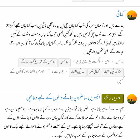
کہانی
بندے زمین اور آسماں سرما کی شب کہانیاں سچی ہیں یہ رفاقتیں باقی ہیں سب کہانیاں خیمے اکھڑ اجڑ
گئے ایسی ہوائے شب چلی کرنیں زمیں پہ لکھ گئیں کیسی عجب کہانیاں وسعت دشت کے مکیں
وادی میں کوچ کر گئے شاخوں پہ برف لکھ گئی نغمہ بہ لب کہانیاں چاند کی خاک آ گئی پیروں تلے
حیات کے ایسی کٹھن روایتیں...
جاسمن
لڑی
اگست 5، 2024
جاسمن
جاسمن
کے
شروع
کردہ
دھاگے
جوابات: 1
فورم:
اشعار اور گانوں کے
لفظ کہانی پہ اشعار
کہانی شعر
کہانی پہ اشعار
کھیل
انیسویں سالگرہ پہ جانے والوں کے لیے دعائیں
انیسویں سالگرہ
ہم سب نے چلے جانا ہے۔ لیکن جانا تو اپنے پیارے رب کے پاس ہی ہے۔ سو ہمیں امید ہے
کہ وہ ہمارے ساتھ رحم کے معاملات کرے گا۔ لیکن یہاں رہ جانے والوں کو جانے والوں کے
لیے دعاؤں کے تحائف بھیجتے رہنا چاہیے۔ ان کے سلسلے تو ختم ہوئے ماسوائے ایسے نیک کاموں
کے جو انھوں نے صدقۂ جاریہ کے طور پہ دنیا میں کیے۔...