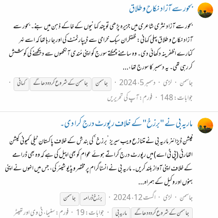
بحور سے آزاد نکاح و طلاق
بحور سے آزاد نثری شاعری میں جزیرہ پڑھی تو چند کہانیوں کے خاکے ذہن میں بنے۔ بحور سے
آزاد نکاح و طلاق پہلی کہانی: ظفگران سبک خرامی سے ڈیپارٹمنٹ کی اور جا رہا تھا کہ اسے نہر
کنارے اظفرینہ دکھائی دی۔ وہ سامنے چمکتے سورج کو اپنی مُندی آنکھوں سے دیکھنے کی کوشش
کر رہی تھی۔ یہ دسمبر کا سورج تھا،...
جاسمن
لڑی
دسمبر 5، 2024
جاسمن
جاسمن
کے
شروع
کردہ
دھاگے
کہانی
جوابات: 148
فورم:
آپ کی تحریریں
ماریہ بی نے "برزخ" کے خلاف رپورٹ درج کرا دی۔
فیشن ڈیزائنر ماریہ بی نے متنازع ویب سیریز ’برزخ‘ کی بندش کے خلاف پاکستان ٹیلی کمیونی کیشن
اتھارٹی (پی ٹی اے) میں رپورٹ درج کراتے ہوئے عوام کو بھی اپیل کی ہے کہ وہ بھی ڈرامے
کے خلاف اپنی آواز بلند کریں۔ ماریہ بی نے انسٹاگرام پر مختصر ویڈیو شیئر کی، جس میں انہوں نے اپنی
بہنوں اور وکیل کے ہمراہ...
جاسمن
لڑی
اگست 12، 2024
برزخ ڈرامہ
جاسمن
جوابات: 19
فورم:
سنیما، ٹی وی اور تھیٹر
جاسمن
کے
شروع
کردہ
دھاگے
ماریہ بی