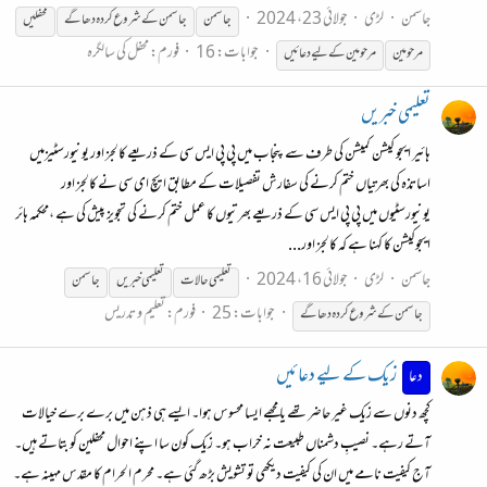
جاسمن
لڑی
جولائی 23، 2024
جاسمن
جاسمن
کے
شروع
کردہ
دھاگے
محفلیں
جوابات: 16
فورم:
محفل کی سالگرہ
مرحومین
مرحومین
کے
لیے دعائیں
تعلیمی خبریں
ہائیر ایجو کیشن کمیشن کی طرف سے پنجاب میں پی پی ایس سی کے ذریعے کالجز اور یونیورسٹیزمیں
اساتذہ کی بھرتیاں ختم کرنے کی سفارش تفصیلات کے مطابق ایچ ای سی نے کالجز اور
یونیورسٹیوں میں پی پی ایس سی کے ذریعے بھرتیوں کا عمل ختم کرنے کی تجویز پیش کی ہے ،محکمہ ہائر
ایجوکیشن کا کہنا ہے کہ کالجز اور...
جاسمن
لڑی
جولائی 16، 2024
تعلیمی حالات
تعلیمی خبریں
جاسمن
جوابات: 25
فورم:
تعلیم و تدریس
جاسمن
کے
شروع
کردہ
دھاگے
زیک کے لیے دعائیں
دعا
کچھ دنوں سے زیک غیر حاضر تھے یا مجھے ایسا محسوس ہوا۔ ایسے ہی ذہن میں برے برے خیالات
آتے رہے۔ نصیبِ دشمناں طبیعت نہ خراب ہو۔ زیک کون سا اپنے احوال محفلین کو بتاتے ہیں۔
آج کیفیت نامے میں ان کی کیفیت دیکھی تو تشویش بڑھ گئی ہے۔ محرم الحرام کا مقدس مہینہ ہے۔