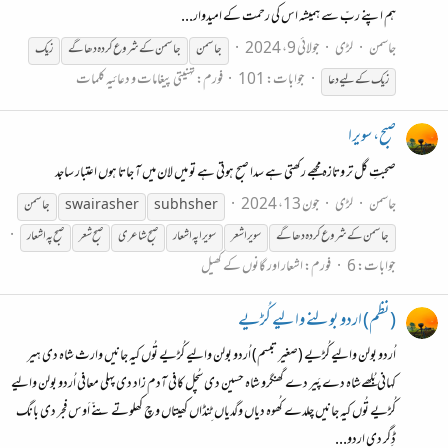
ہم اپنے ربّ سے ہمیشہ اس کی رحمت کے امیدوار...
جاسمن
لڑی
جولائی 9، 2024
جاسمن
جاسمن
کے
شروع
کردہ
دھاگے
زیک
جوابات: 101
فورم:
تہنیتی پیغامات و دعائیہ کلمات
زیک
کے
لیے دعا
صبح، سویرا
صحبتِ گل تر وتازہ مجھے رکھتی ہے سدا صبح ہوتی ہے تو میں لان میں آ جاتا ہوں اعتبار ساجد
جاسمن
لڑی
جون 13، 2024
subh sher
swaira sher
جاسمن
جاسمن
کے
شروع
کردہ
دھاگے
سویرا شعر
سویرا پہ اشعار
صبح شاعری
صبح شعر
صبح پہ اشعار
جوابات: 6
فورم:
اشعار اور گانوں کے کھیل
(نظم) اردو بولنے والیے کُڑیے
اُردو بولن والیے کُڑیے (صغیر تبسم) اُردو بولن والیے کُڑیے تُوں کیہ جانیں وارث شاہ دی ہیر
کہانی بُلھےشاہ دے پَیر دے گھنگرو شاہ حسین دی سُچل کافی آدم زاد دی پہلی معافی اُردو بولن والیے
کُڑیے تُوں کیہ جانیں چلدے کُھوہ دیاں وگدیاں ٹِنڈاں کھیتاں وچ کھلوتے بنّے اَوس فجر دی بانگ
ڈِگر دی اردو...