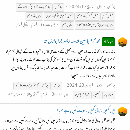
جاسمن
لڑی
مارچ 17، 2024
جاسمن
جاسمن
کے
شروع
کردہ
دھاگے
صغیر تبسم
صغیر تبسم کی شاعری
صغیر تبسم کی پنجابی شاعری
پنجابی شاعری
جوابات: 6
فورم:
پنجابی فورم
پنجابی شاعری جس میں لفظ اردو آتا ہو
پنجابی نظم
محمد خرم یاسین بیسٹ ریسرچر ایوارڈ یافتہ
مبارکباد
ماشاءاللہ اور الحمدللہ رب العالمین، اردو محفل کے بہت ہی قابل، علم و ادب کے شیدائی محترم محمد
خرم یاسین کو حال ہی میں گورنمنٹ کالج ویمن یونیورسٹی کی جانب سے بیسٹ ریسرچر ایوارڈ
2023 عطا کیا گیا ہے۔ محمد خرم! آپ کو بہت بہت مبارک ہو۔ اللہ پاک دونوں جہانوں میں
شاندار کامیابیوں سے نوازے۔ آمین!
جاسمن
لڑی
فروری 23، 2024
جاسمن
جاسمن
کے
شروع
کردہ
دھاگے
جوابات: 34
فورم:
تہنیتی پیغامات و دعائیہ کلمات
مبارکباد
محفلین
محمد خرم یاسین
میں کہیں، ٹائی کہیں، سوٹ کہیں ہے میرا
ظہیراحمدظہیر بھائی کی تازہ غزل کی تازہ ترین پیروڈی میں کہیں، ٹائی کہیں، سوٹ کہیں ہے میرا وہ
جو جوتا نظر آتا ہے، وہ نہیں ہے میرا میرے سر پہ ہیں جو یہ بال کہیں خال خال میری توقیر ہیں یہ،