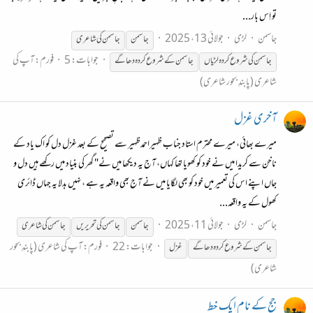
تو اِس بار...
جاسمن
لڑی
جولائی 13، 2025
جاسمن
جاسمن
کی شاعری
جوابات: 5
فورم:
آپ کی
جاسمن
کی
شروع
کردہ
لڑیاں
جاسمن
کے
شروع
کردہ
دھاگے
شاعری (پابندِ بحور شاعری)
آخری غزل
میرے بھائی، میرے محترم استاد جناب ظہیراحمدظہیر سے تصحیح کے بعد غزل دل کو اک یاد کے
ناخن سے کریدا میں نے خود کو کھویا تھا کہاں، آج یہ دیکھا میں نے" گھر کی بنیاد میں رکھے ہیں دل و
جاں اپنے اس کی تعمیر میں خود کو بھی لگایا میں نے آج بھی واقعہ یہ ہے ، نہیں بدلا یہ جہاں ڈائری
کھول کے یہ واقعہ...
جاسمن
لڑی
جولائی 11، 2025
جاسمن
جاسمن
کی تحریریں
جاسمن
کی شاعری
جوابات: 22
فورم:
آپ کی شاعری (پابندِ بحور
جاسمن
کے
شروع
کردہ
دھاگے
غزل
شاعری)
جج کے نام ایک خط