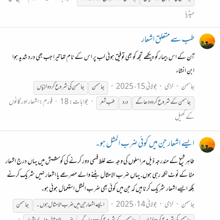
میڈیا
طب سے متعلق اشعار
آن کے اس بیمار کو دیکھے تجھ کو بھی توفیق ہوئی لب پر اس کے نام تھا تیرا جب بھی درد شدید ہوا
ابنِ انشاء
جاسمن
لڑی
جولائی 15، 2025
جاسمن
جاسمن
کی
شروع
کردہ
لڑیاں
جوابات: 18
فورم:
اشعار اور گانوں
جاسمن
کے
شروع
کردہ
دھاگے
درد
طب شعر
کے کھیل
ایسے اشعار جن میں کوئی ضرب المثل ہو۔
طاہر شیخ کے مندرجہ ذیل مراسلوں کی وجہ سے غلط فہمی دور کرنے کی کوشش میں یہاں درج اشعار
مٹا کے نوٹ لکھ رہی ہوں. یہاں ضرب الامثال بننے والے مصرعے یا اشعار نہیں شریک کرنے
بلکہ ایسے اشعار شریک کرنا ہیں کہ جن میں کوئی بھی ضرب المثل استعمال ہوئی ہو۔
جاسمن
لڑی
جولائی 14، 2025
ایسے اشعار جن میں ضرب الامثال ہوں۔
جاسمن