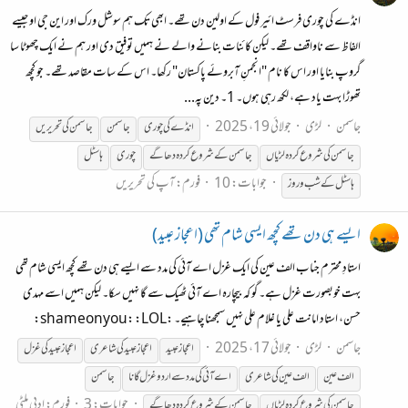
انڈے کی چوری فرسٹ ائیر فول کے اولین دن تھے۔ ابھی تک ہم سوشل ورک اور این جی او جیسے
الفاظ سے ناواقف تھے۔ لیکن کائنات بنانے والے نے ہمیں توفیق دی اور ہم نے ایک چھوٹا سا
گروپ بنایا اور اس کا نام "انجمنِ آبروئے پاکستان" رکھا۔ اس کے سات مقاصد تھے۔ جو کچھ
تھوڑا بہت یاد ہے، لکھ رہی ہوں۔ 1۔ دین پہ...
جاسمن
لڑی
جولائی 19، 2025
انڈے کی چوری
جاسمن
جاسمن
کی تحریریں
جاسمن
کی
شروع
کردہ
لڑیاں
جاسمن
کے
شروع
کردہ
دھاگے
چوری
ہاسٹل
جوابات: 10
فورم:
آپ کی تحریریں
ہاسٹل
کے
شب و روز
ایسے ہی دن تھے کچھ ایسی شام تھی (اعجاز عبید)
استادِ محترم جناب الف عین کی ایک غزل اے آئی کی مدد سے ایسے ہی دن تھے کچھ ایسی شام تھی
بہت خوبصورت غزل ہے۔ گو کہ بیچارہ اے آئی ٹھیک سے گا نہیں سکا۔ لیکن ہمیں اسے مہدی
حسن، استاد امانت علی یا غلام علی نہیں سمجھنا چاہیے۔ :shameonyou: :LOL:
جاسمن
لڑی
جولائی 17، 2025
اعجاز عبید
اعجاز عبید کی شاعری
اعجاز عبید کی غزل
الف عین
الف عین کی شاعری
اے آئی کی مدد سے اردو غزل گانا
جاسمن
جوابات: 3
فورم:
ادبی ملٹی
جاسمن
کی
شروع
کردہ
لڑیاں
جاسمن
کے
شروع
کردہ
دھاگے