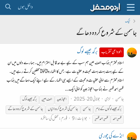
داخل ہوں
ٹیگ
جاسمن کے شروع کردہ دھاگے
برگد جیسے لوگ
الوداعی تقریب
استادِ محترم جناب الف عین ہم سب کے لیے بے حد قابلِ احترام ہیں۔ ہمارے دلوں میں ان
کے لیے بہت بہت بہت محبت و عقیدت ہے، جس کا اظہار وقتاً فوقتاً محفلین کرتے رہے ہیں۔
استادِ محترم سے اپنی عقیدت و محبت کے ایسے ہی اظہار کے لیے اپنے ایک دھاگے میں جناب
ظہیراحمدظہیر نے جناب اعجاز عبید کو اپنی ایک...
جاسمن
لڑی
جولائی 20، 2025
اعجاز عبید
الف عین
برگد جیسے لوگ
برگد جیسے لوگوں
کے
نام
جاسمن
جاسمن
کی
شروع
کردہ
لڑیاں
جاسمن
کے
شروع
کردہ
دھاگے
جوابات: 9
فورم:
محفل کی سالگرہ
ظہیر احمد
ظہیر احمد ظہیر
انڈے کی چوری