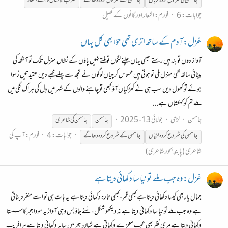
جاسمن
کی
شروع
کردہ
لڑیاں
جاسمن
کے
شروع
کردہ
دھاگے
ضرب الامثال والے اشعار
جوابات: 6
فورم:
اشعار اور گانوں کے کھیل
غزل: آدم کے ساتھ اتری تھی حوّا بھی کل یہاں
آواز دوں تو بند ہیں رستے سبھی یہاں چلنے لگوں تو ملتے نہیں پاؤں کے نشاں منزل تلک تو آنکھ کی
بینائی ساتھ تھی منزل ملی تو ہوتی ہیں محسوس کرچیاں لوگوں نے تجھ سے پہلے مجھے دیں عقیدتیں رُسوا
ہوئے تو کھول دیں سب ہی نے کھڑکیاں آؤ کبھی تو چاہنے والوں کے شہر میں دِل کی ہراک گلی میں
ملے تم کو کہکشاں ہے...
جاسمن
لڑی
جولائی 13، 2025
جاسمن
جاسمن
کی شاعری
جوابات: 4
فورم:
آپ کی
جاسمن
کی
شروع
کردہ
لڑیاں
جاسمن
کے
شروع
کردہ
دھاگے
شاعری (پابندِ بحور شاعری)
غزل: وہ جب ملے تو نیا سا دکھائی دیتا ہے
جمالِ یار بھی کیسا دکھائی دیتا ہے کبھی قمر، کبھی تارہ دکھائی دیتا ہے یہ بات ہی تو اسے منفرد بناتی
ہے وہ جب ملے تو نیا سا دکھائی دیتا ہے نہ دیکھو شکل، سُنے جاؤ بس وہی آواز یہ سودا ہجر کا سستا
دکھائی دیتا ہے مری نظر بھی عجب معجزے دکھاتی ہے شبانِ ہجر میں سایہ دکھائی دیتا ہے مرا فریب