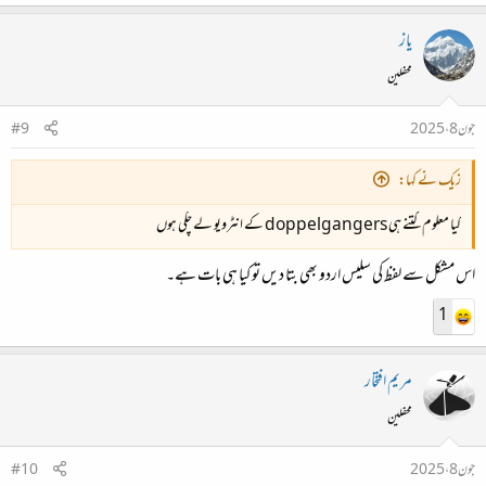
یاز
محفلین
جون 8، 2025
#9
زیک نے کہا:
کیا معلوم کتنے ہی doppelgangers کے انٹرویو لے چکی ہوں
اس مشکل سے لفظ کی سلیس اردو بھی بتا دیں تو کیا ہی بات ہے۔
1
مریم افتخار
محفلین
جون 8، 2025
#10