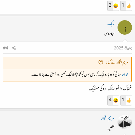
2
1
زیک
ز
ایکاروس
جون 8، 2025
#4
مریم افتخار نے کہا:
محمداحمد
بھائی کودوبارہ ٹیگ کر رہی ہوں کیونکہ پچھلا ٹیگ کسی اور ہستی سے جا ملا ہے۔
غمناک و افسوسناک! روکی مسٹیک
4
1
مریم افتخار
محفلین