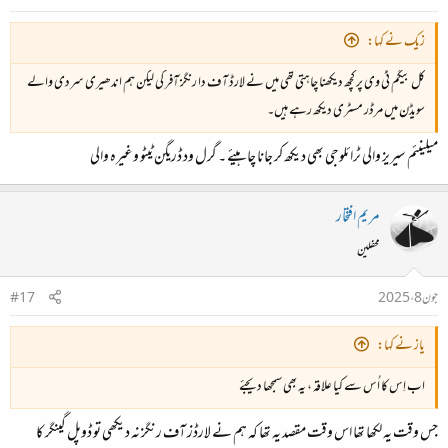
زیک نے کہا:
کل بیگم ٹی وی پر کچھ دیکھنا چاہتی تھی میں نے لارڈ آف دا رنگز آفر کی لیکن ہم اندھیری سردی والے
سویڈن میں مرڈر مسٹری دیکھ رہے ہیں۔
میلینئم سیریز والی ٹرائلوجی بھی دیکھ کر جانا چاہیئے ۔ گرل ود ڈریگن ٹیٹو وغیرہ والی
مریم افتخار
محفلین
جون 8، 2025
#17
یاز نے کہا:
اب اِس کا اُس سے کیا علاقہ ، یہ بھی سمجھا دیجئے
جس وقت یہ لکھا تھا اس وقت مقصد یہ تھا کہ ہم نے لارڈز آف رنگز نہ دیکھی تو ڈوپل گینگر کا