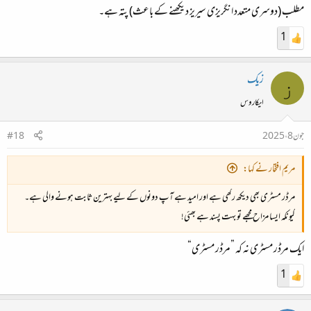
مطلب (دوسری متعدد انگریزی سیریز دیکھنے کے باعث) پتہ ہے۔
1
زیک
ز
ایکاروس
جون 8، 2025
#18
مریم افتخار نے کہا:
مرڈر مسٹری بھی دیکھ رکھی ہے اور امید ہے آپ دونوں کے لیے بہترین ثابت ہونے والی ہے۔
کیونکہ ایسا مزاح مجھے تو بہت پسند ہے بھئی!
ایک مرڈر مسٹری نہ کہ ”مرڈر مسٹری“
1