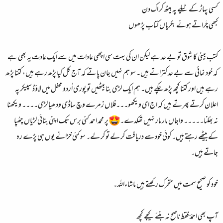
کسی پہاڑ کے ٹیلے پہ بیٹھ کر اک دن
کبھی چَراتے ہوئے بکریاں کتاب پڑھوں
کتب بینی کا شوق تو بے حد ہے لیکن ان کی بہت سی اچھی عادات میں سے ایک عادت یہ بھی ہے
کہ خود نمائی سے بے حد کتراتے ہیں۔ سو ہم نہیں جان پاتے کہ آج کل کیا پڑھ رہے ہیں، کتنا پڑھ
رہے ہیں اور کتنا کچھ پڑھ چکے ہیں۔ ہم ایک لڑی بنا بیٹھیں تو پوری اُردو محفل میں لاؤڈ سپیکر پہ
اعلان کرتے پھرتے ہیں کہ اج ای ویکھو۔۔۔فلاں زمرے وچ ساڈی ودھیا لڑی۔۔۔۔ ویکھنا
نہ بھُلنا۔۔۔۔۔ واجاں مار مار نہیں تھکدے۔
پر محمد احمد کئی برس تک اپنی بنائی لڑیاں چھُپا
کے بیٹھے رہتے ہیں۔ کوئی خود سے دریافت کر لے تو کر لے۔ سو کئی خزانے یوں ہی پڑے رہ
جاتے ہیں۔
خود کو صحیح سمت میں متحرک رکھتے ہیں ماشاءاللہ۔
آپ بھی احمدؔ فقط ناصح نہ بنئے کیجے کچھ