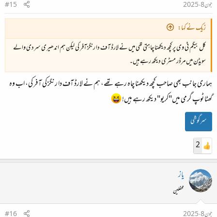
جون 8، 2025
#15
زیک نے کہا:
کل بیگم ٹی وی پر کچھ دیکھنا چاہتی تھی میں نے لارڈ آف دا رنگز آفر کی لیکن ہم اندھیری سردی والے
سویڈن میں مرڈر مسٹری دیکھ رہے ہیں۔
ہماری جانب بھی صاحب کچھ دیکھنا چاہ رہے تھے، ہم نے لارڈ آف دا رنگز کی آفر کی، اب وہ
گھٹا ٹوپ گرمی میں"کریو" دیکھ رہے ہیں!
سرگوشی
2
یاز
محفلین
جون 8، 2025
#16