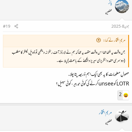
یاز
محفلین
جون 8، 2025
#19
مریم افتخار نے کہا:
جس وقت یہ لکھا تھا اس وقت مقصد یہ تھا کہ ہم نے لارڈز آف رنگز نہ دیکھی تو ڈوپل گینگر کا مطلب
(دوسری متعدد انگریزی سیریز دیکھنے کے باعث) پتہ ہے۔
حصولِ معلومات کا یہ بھی ایک اہم ذریعہ پتا چلا۔
LOTR کو unsee کرنے کی کوئی تدبیر، کوئی سبیل؟
2
مریم افتخار
محفلین