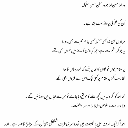
ہر ادا حسن ادا ہو ہر سخن حسن سلوک
اُن کی فکر کی پرواز بہت بلند ہے۔
مرا دل بھی تھا کبھی آئنہ کسی جام جم سے بھی ماورا
یہ جو گرد غم سے ہے بجھ گیا اسی آئنے میں فسوں بھی تھے
یہ مقام یوں تو فغاں کا تھا پہ ہنسے کہ طور جہاں کا تھا
تھا بہت کڑا یہ مقام پر کئی ایک اس سے فزوں بھی تھے
محمد احمدکو اگر دنیا میں کچھ چُننے کا موقع دیا جائے تو میرے خیال میں وہ چُنیں گے۔
وفا،مروت،خلوص و ایثار اور مہر و الفت۔
احمد اگر ایک طرف سنجیدہ طبیعت ہیں تو دوسری طرف شگفتگی بھی اُن کے مزاج کا حصہ ہے۔ اور