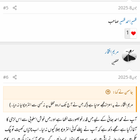
جون 8، 2025
#5
ظہیراحمدظہیر
صاحب
1
مریم افتخار
محفلین
جون 8، 2025
#6
جاسمن نے کہا:
مریم افتخار نے یہ اعزاز مجھے سونپا ہے (کہ جس نے آج تک اردو محفل پہ نہ کسی سے انٹرویو لیا نہ دیا۔)
آپ نےمحمد احمد بھائی کے لیے جس قدر خوبصورت لکھا ہے اور جس خوش اسلوبی سے اس لڑی کا
آغاز کیا ہے، مجھے دکھ ہے کہ آپ نے پہلے کوئی انٹرویو بھلا کیوں نہ لیا۔ اب چڑیاں کھیت تو چگ
چکی ہیں، جو چار دانے باقی ہیں امید ہے وہ بھی اٹھا لیے جائیں گے۔ تاہم آئندہ زندگی میں اس کام