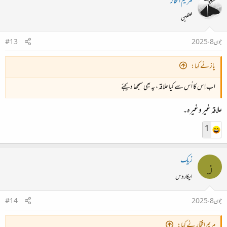
مریم افتخار
محفلین
جون 8، 2025
#13
یاز نے کہا:
اب اِس کا اُس سے کیا علاقہ ، یہ بھی سمجھا دیجئے
علاقہ غیر وغیرہ۔
1
زیک
ز
ایکاروس
جون 8، 2025
#14
مریم افتخار نے کہا: