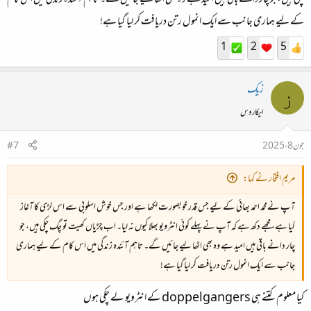
کے لیے ہماری جانب سے ایک انمول رتن دریافت کر لیا گیا ہے!
1
2
5
زیک
ز
ایکاروس
جون 8، 2025
#7
مریم افتخار نے کہا:
آپ نےمحمد احمد بھائی کے لیے جس قدر خوبصورت لکھا ہے اور جس خوش اسلوبی سے اس لڑی کا آغاز
کیا ہے، مجھے دکھ ہے کہ آپ نے پہلے کوئی انٹرویو بھلا کیوں نہ لیا۔ اب چڑیاں کھیت تو چگ چکی ہیں، جو
چار دانے باقی ہیں امید ہے وہ بھی اٹھا لیے جائیں گے۔ تاہم آئندہ زندگی میں اس کام کے لیے ہماری
جانب سے ایک انمول رتن دریافت کر لیا گیا ہے!
کیا معلوم کتنے ہی doppelgangers کے انٹرویو لے چکی ہوں