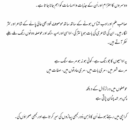
دوسروں کا احترام اور اُن کے جذبات و احساسات کو اہم جانا جاتا ہے۔
صاحبِ علم اور ادب شناس ہونے کے ساتھ ساتھ موصوف خود بھی عالیٰ پائے کے شاعر اور نثر
نگار ہیں۔ ان کی شاعری کی بات ہو یا نثر کی، اداسی اور امید، دُکھ اور حوصلہ دونوں رنگ ملے جلے
نظر آتے ہیں۔
یہ اداسیوں کا جو رنگ ہے، کوئی ہو نہ ہو مرے سنگ ہے
مرے شعر میں، مری بات میں، مری عادتوں میں، صفات میں
حوصلوں میں دراڑ ڈال کے دیکھ
پسِ ہر تہہ چٹان پڑتی ہے
کراچی میں رہتے ہوئے اُن کا ذہن دُور کبھی پہاڑوں کی سیر کرتا ہے اور کبھی صحراؤں کی۔