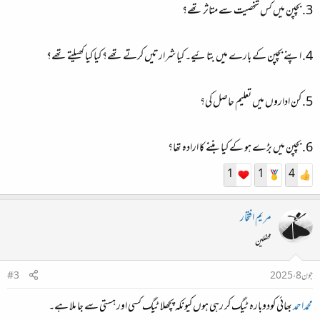
3. بچپن میں کس شخصیت سے متاثر تھے؟
4. اپنے بچپن کے بارے میں بتائیے۔ کیا شرارتیں کرتے تھے؟ کیا کیا کھیلتے تھے؟
5. کن اداروں میں تعلیم حاصل کی؟
6. بچپن میں بڑے ہو کے کیا بننے کا ارادہ تھا؟
1
1
4
مریم افتخار
محفلین
جون 8، 2025
#3
محمداحمد
بھائی کودوبارہ ٹیگ کر رہی ہوں کیونکہ پچھلا ٹیگ کسی اور ہستی سے جا ملا ہے۔