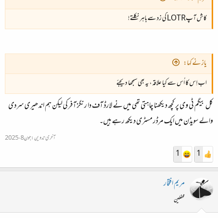
کاش آپLOTR کی زد سےباہر نکلتے!
یاز نے کہا:
اب اِس کا اُس سے کیا علاقہ ، یہ بھی سمجھا دیجئے
کل بیگم ٹی وی پر کچھ دیکھنا چاہتی تھی میں نے لارڈ آف دا رنگز آفر کی لیکن ہم اندھیری سردی
والے سویڈن میں ایک مرڈر مسٹری دیکھ رہے ہیں۔
آخری تدوین:
جون 8، 2025
1
1
مریم افتخار
محفلین