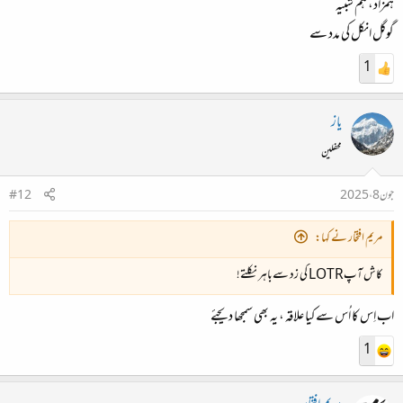
ہمزاد، ہم شبیہ
گوگل انکل کی مدد سے
1
یاز
محفلین
جون 8، 2025
#12
مریم افتخار نے کہا:
کاش آپLOTR کی زد سےباہر نکلتے!
اب اِس کا اُس سے کیا علاقہ ، یہ بھی سمجھا دیجئے
1