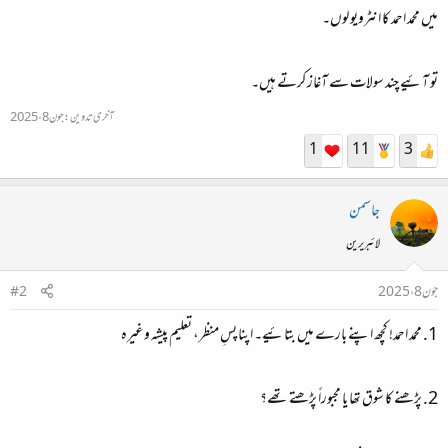
میں محمد احمد کا انٹرویو لوں۔
تو آئیے چند سولات سے آغاز کرتے ہیں۔
آخری تدوین:
جون 8، 2025
1
11
3
جاسمن
لائبریرین
جون 8، 2025
#2
1. محمد احمد! کچھ اپنے بارے میں بتائیے۔ اپنا پسِ منظر، تعلیم پیشہ وغیرہ
2. پڑھنے کا شوق تھا یا مجبوراً پڑھتے تھے؟