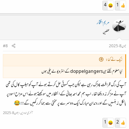
4
1
مریم افتخار
محفلین
جون 8، 2025
#8
زیک نے کہا:
کیا معلوم کتنے ہی doppelgangers کے انٹرویو لے چکی ہوں
آپ کی رگ ظرافت پھڑک رہی ہے لیکن جب کسوٹی حل کرتے ہوئے آپ کو ہیلپ کال کی تھی
آپ نے مڑ کر نہ دیکھا تھا۔ اب ہم محمد احمد بھائی کے انتظار میں سوکھتے ہوئے اس مزاح اسود پر
بالکل نہ ہنسیں گے اور دندان مبارک ایک دوسرے پر سختی سے جما کر رکھیں گے!!! 😂
آخری تدوین:
جون 8، 2025
1
2