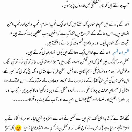
آپ جانتے ہیں کہ پھر شگفتگی کس قدر دل پزیر ہو گی۔
احمد کے بارے میں ہم بجا طور پہ کہہ سکتے ہیں کہ احمد ایک مُحبِ اسلام، مُحبِ وطن اور مُحبِ امن
انسان ہیں۔ اس دھاگے کے شروع میں لکھا گیا ہے کہ انھیں سب محفلین پسند کرتے ہیں تو
ثبوت کے طور پہ ایک اور ہر دلعزیز شخصیت کی رائے دیکھتے ہیں۔
ظہیراحمدظہیر
، احمد کے لیے خاص ایک دھاگے میں یُوں اظہارِ خیال کرتے ہیں۔
محفلِ صد آہنگ میں یعنی کہ اس گلشنِ ہفت رنگ میں" ہوا کرتا تھا ایک طائرِ خوش نوا ، خوش رنگ
و خوش ادا ، ہمدم و دمسازِ گل ، ہم فغانِ نالۂ بلبل ، سخن طرازِ بے مثال و نغمہ سنجِ باکمال کہ اسیر تھے
اہلِ چمن جس کی شیرینیٔ گفتار کے ، زمزمہ ہائے محبت اوصاف تھے منقار کے ۔ اس عنقائے ہما
مثال کی آسمانِ حرف پر پرواز تھی۔۔۔۔۔اردو محفل کے دیرینہ رکن اور لائبریرین ،محبوب اور
ہر دلعزیز ، خلیق اور ملنسار اور صلح جو انسان ، میرے اور آپ کے پسندیدہ قلمکار۔۔۔۔۔۔
مجھے لگتا ہے کہ شاید ابھی تک ہم میں سے کسی نے احمد سے انٹرویو نہیں لیا۔ سو مریم افتخار نے یہ
اعزاز مجھے سونپا ہے (کہ جس نے آج تک اردو محفل پہ نہ کسی سے انٹرویو لیا نہ دیا۔
)کہ آج