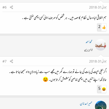
جولائی 31، 2018
#6
ہم اخلاقی تباہ حال نظام کا حصہ ہیں ۔ ہر شخص کو صرف اپنی کہی اچھی لگتی ہے ۔
2
محمداحمد
لائبریرین
جولائی 31، 2018
#7
اگر بجلی بچت کی بات کی جائے تو ہمارے گھر میں مجھے سب سے زیادہ لاپرواہ سمجھا جاتا ہے۔
حالانکہ اپنے تئیں میں اچھی خاصی کوشش کرتا ہوں۔
5
حمیرا عدنان