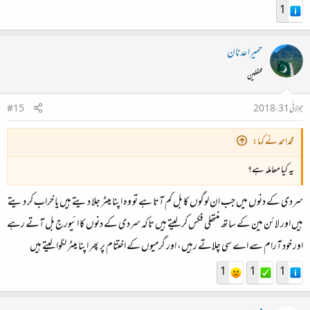
1
حمیرا عدنان
محفلین
جولائی 31، 2018
#15
محمداحمد نے کہا:
یہ کیا معاملہ ہے؟
سردی کے دنوں میں جب ان لوگوں کا بل کم آتا ہے تو وہ اپنا میٹر جلا دیتے ہیں یا خراب کر دیتے
ہیں اور لائن مین کے ساتھ منتھلی فکس کر لیتے ہیں تاکہ سردی کے دنوں کا ائیورج بل آتے رہے
اور خود آرام سے اے سی چلاتے رہیں، اور گرمیوں کے اختتام پر پھر اپنا میٹر لگوا لیتے ہیں
1
1
1