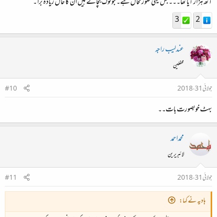
آٹھ ہزار آیا تھا۔۔۔ بس یہی صورتحال ہے۔ جو لوگ بچاتے ہیں ان کا حال زیادہ برا ۔
3
2
عندلیب راجہ
محفلین
جولائی 31، 2018
#10
بہٹ خوبصورت بات۔۔
محمداحمد
لائبریرین
جولائی 31، 2018
#11
ہادیہ نے کہا: