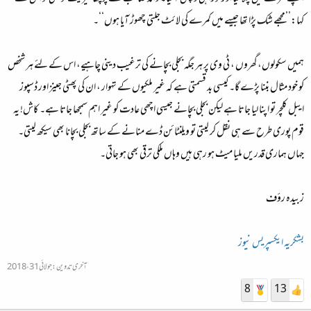
کہا:’’مجھے شک پڑا تھا جیسے میں کمرے کی لائٹ جلتی چھوڑ آیا ہوں‘‘۔
ہمیں سکولوں،گھروں ، ٹی وی پر ہر جگہ بجلی بچانے کی ترغیب دینی چاہیے، اس کے لئے ہر شخص
کو خود مثال بننا پڑے گا۔ کیسی بد قسمتی ہے کہ غیر ملکیوں کے تہوار ، ان کی پھٹی جینز اور ڈسپوز
ایبل کلچر تو اپنا لیا جاتا ہے لیکن بجلی بچانے جیسی اچھی عادت کو غیر اہم سمجھا جاتا ہے۔ کاش! یہ
قوم پوری طرح سے ہی نقل کر لیتی تو ویلنٹائن ڈے منانے کے ساتھ بجلی بچانا بھی سیکھ لیتی۔
جہاں ہماری قدریں ملیا میٹ ہو رہی ہیں وہاں ملکی ترقی بھی ہو جاتی۔
زبیدہ رؤف
بشکریہ ایکسپریس نیوز
آخری تدوین:
جولائی 31، 2018
8
13