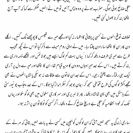
بجلی ضائع ہوئی ہوگی۔ مغرب ہونے پر وہ واپس آئیں تو میں نے انہیں تفکر سے کہا کہ آپ آج
پنکھا بند کرنا بھول گئی تھیں۔
خلاف توقع انہوں نے کسی پریشانی کا اظہار نہ کیا اور مجھے میرے تھیسس کا پوچھنے لگ گئیں۔ اگلے
دن پھر ان کا پنکھا سارا دن چلتا رہا۔ میں نے اپنی روم میٹ سے ذکر کیا تو اس نے کچھ عجیب
طرح سے میری طرف دیکھ کر کہا:’ یہاں بہت کم لوگ ایسے ہیں جو لائٹس اور پنکھے ذمہ داری سے
بند کرتے ہیں۔ اس کے بعد میرا وہاں دو دن کا مزید قیام تھا، ان کا پنکھا اور میرے دل پر آری
ایک ہی رفتار سے چلتی رہی۔ اس کے بعد ان خاتون سے ملاقات نہ ہوسکی یا شاید انھوں نے بھی
مجھے اکثر لوگوں کی طرح قنوطی سمجھ کر، جان بوجھ کر نظر انداز کیا ہوگا۔ اس کے بعد پنجاب یونیورسٹی
کے ہاسٹل میں بھی یہی تماشا دیکھا۔ پھر لا ئبریری اور سرکاری سکول میں بھی لوگوںکو اور یہاں
تک کہ خود انتظامیہ کو بجلی بے دریغ ضائع کرتے دیکھا۔ اگر کسی کو ٹوکا تو ان پر اثرنہ ہوا۔
ساری زندگی یہ سمجھ نہیں آئی کہ ان لوگوں کو بچپن میں کسی نے یہ بات نہیں بتائی کہ مرنے کے
بعد ہر چیز کا حساب دینا ہوگا۔ ہمیں گھر کا ماحول کچھ اس طرح کا ملا تھا کہ ہر وقت آخرت، حساب،