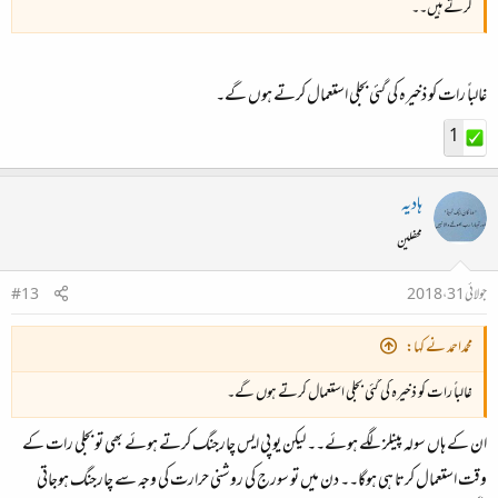
کرتے ہیں۔۔
غالباً رات کو ذخیرہ کی گئی بجلی استعمال کرتے ہوں گے۔
1
ہادیہ
محفلین
جولائی 31، 2018
#13
محمداحمد نے کہا:
غالباً رات کو ذخیرہ کی گئی بجلی استعمال کرتے ہوں گے۔
ان کے ہاں سولہ پینلز لگے ہوئے۔۔ لیکن یو پی ایس چارجنگ کرتے ہوئے بھی تو بجلی رات کے
وقت استعمال کرتا ہی ہوگا۔۔ دن میں تو سورج کی روشنی حرارت کی وجہ سے چارجنگ ہوجاتی