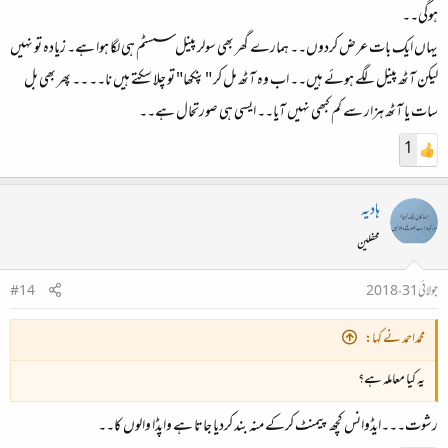
ہوگی۔۔
یہاں ایک بات عرض کردوں۔۔ ہمارے گھر بھی سولر پینل سسٹم ہی لگا ہوا ہے۔ زیادہ تو نہیں
لیکن آٹھ پینل لگے ہوئے ہیں۔۔ اب وہ آٹھ مل کر "پنکھا" تو چلا سکتے ہیں نا۔۔ ۔۔ پھر بھی بل
سات یا آٹھ ہزار سے کم کبھی نہیں آیا۔۔ ایسی ہی صورتحال ہے۔۔
1
ہادیہ
محفلین
جولائی 31، 2018
#14
محمداحمد نے کہا:
یہ کیا معاملہ ہے؟
رشوت۔۔۔ایڈوانس کچھ پیمنٹ کرکے منہ بند کردیا جاتا ہے واپڈا والوں کا۔۔