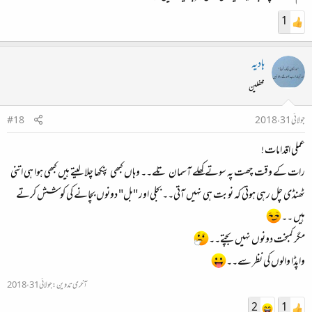
1
ہادیہ
محفلین
جولائی 31، 2018
#18
عملی اقدامات !
رات کے وقت چھت پہ سوتے کھلے آسمان تلے۔۔ وہاں کبھی پنکھا چلا لیتے ہیں کبھی ہوا ہی اتنی
ٹھنڈی چل رہی ہوتی کہ نوبت ہی نہیں آتی۔۔ بجلی اور "بل" دونوں بچانے کی کوشش کرتے
ہیں ۔۔
مگر کمبخت دونوں نہیں بچتے۔۔
واپڈا والوں کی نظر سے۔۔
آخری تدوین:
جولائی 31، 2018
2
1