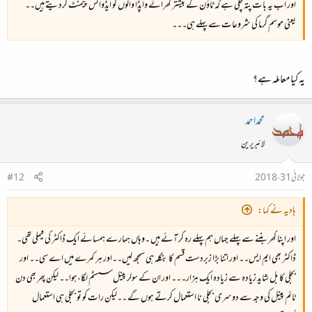
اور اب یہ بات پتہ چلی ہے کہ ٹاؤن کے بیشتر گھرانے واپڈا والوں کو ایڈوانس پیمنٹ کردیتے ہیں۔۔
یعنی موسم گرما کی شروعات سے پہلے ہی۔۔۔
یہ کیا معاملہ ہے؟
محمداحمد
لائبریرین
جولائی 31، 2018
#12
ہادیہ نے کہا:
اور اپنا گھر بننے سے پہلے جہاں ہم پہلے رہ کر آئے ہیں ۔وہاں ہمارے ہمسائے ایک ڈاکٹر کی فیملی تھی۔
ڈاکٹر بھی ایم ایس۔۔ اور اتنا بڑا زبردست قسم کا بنگلہ ہی سمجھ لیں۔۔اور ہر کمرے میں اے سی۔۔ اور
بجلی کا بل شاید زیادہ سے زیادہ ایک ہزار۔۔۔ اور ان کے سولر پینل سسٹم لگا،ہوا۔۔ لیکن پھر بھی دن
ٹائم پینل کی وجہ سے دوسری بجلی نا استعمال کرتے ہوں گے ۔۔لیکن رات کو تو بجلی ہی استعمال