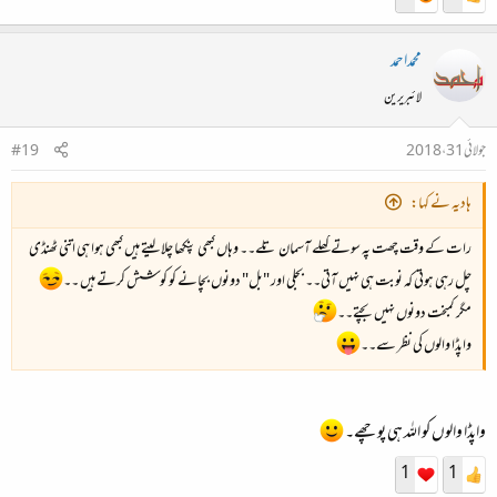
محمداحمد
لائبریرین
جولائی 31، 2018
#19
ہادیہ نے کہا:
رات کے وقت چھت پہ سوتے کھلے آسمان تلے۔۔ وہاں کبھی پنکھا چلا لیتے ہیں کبھی ہوا ہی اتنی ٹھنڈی
چل رہی ہوتی کہ نوبت ہی نہیں آتی۔۔ بجلی اور "بل" دونوں بچانے کو کوشش کرتے ہیں ۔۔
مگر کمبخت دونوں نہیں بچتے۔۔
واپڈا والوں کی نظر سے۔۔
واپڈا والوں کو اللہ ہی پوچھے۔
1
1