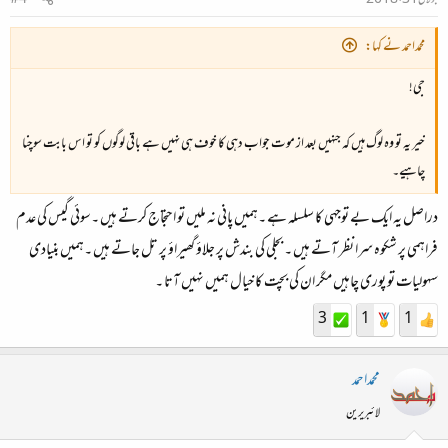
محمداحمد نے کہا:
جی!
خیر یہ تو وہ لوگ ہیں کہ جنہیں بعد از موت جواب دہی کا خوف ہی نہیں ہے باقی لوگوں کو تو اس بابت سوچنا
چاہیے۔
دراصل یہ ایک بے توجہی کا سلسلہ ہے ۔ہمیں پانی نہ ملیں تو احتجاج کرتے ہیں ۔سوئی گیس کی عدم
فراہمی پر شکوہ سرا نظر آتے ہیں ۔ بجلی کی بندش پر جلاؤ گھیراؤ پر تل جاتے ہیں ۔ہمیں بنیادی
سہولیات تو پوری چاہیں مگر ان کی بچت کا خیال ہمیں نہیں آتا ۔
3
1
1
محمداحمد
لائبریرین