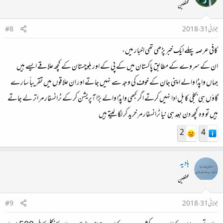
محفلین
جولائی 31، 2018
#8
کافی عرصہ پہلے ایک خبر پڑھی تھی اخبار میں،
ان کے سروے کے مطابق پاکستان میں کے پی کے اور بلوچستان کے کچھ علاقے ایسے ہیں
جہاں واپڈا والے اپنی جان کے خوف کی وجہ سے نہیں جاتے اور ان علاقوں میں تقریباً سارے
گاؤں ہی بجلی کا بل ادا نہیں کرتے اگر کبھی واپڈا والے بڑا آپریشن کر کے ٹرانسفارمر اتر لے جاتے
ہیں تو وہ کچھ دن بعد ہی نیا ٹرانسفارمر خرید کر لگا لیتے ہیں
2
4
ہادیہ
محفلین
جولائی 31، 2018
#9