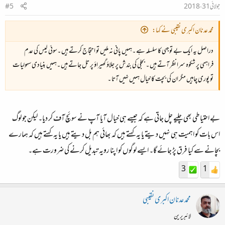
جولائی 31، 2018
#5
محمد عدنان اکبری نقیبی نے کہا:
دراصل یہ ایک بے توجہی کا سلسلہ ہے ۔ہمیں پانی نہ ملیں تو احتجاج کرتے ہیں ۔سوئی گیس کی عدم
فراہمی پر شکوہ سرا نظر آتے ہیں ۔ بجلی کی بندش پر جلاؤ گھیراؤ پر تل جاتے ہیں ۔ہمیں بنیادی سہولیات
تو پوری چاہیں مگر ان کی بچت کا خیال ہمیں نہیں آتا ۔
بے احتیاطی بھی چلیے چل جاتی ہے کہ جیسے ہی خیال آیا آپ نے سوئچ آف کر دیا۔ لیکن جو لوگ
اس بات کو اہمیت ہی نہیں دیتے یا یہ کہتے ہیں کہ بھائی ہم بل دیتے ہیں یا یہ کہتے ہیں کہ ہمارے
بچانے سے کیا فرق پڑ جائے گا۔ ایسے لوگوں کو اپنا رویہ تبدیل کرنے کی ضرورت ہے۔
3
1
محمد عدنان اکبری نقیبی
لائبریرین