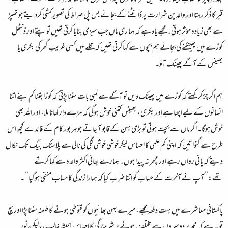
قبر کا ذکر رہتا اور والدین شرارت پر ڈانٹنے کے بجائے بس پل صراط کی تصویرکشی کردیتے جو تھپڑ
سے بھی زیادہ مؤثر ہوتی۔ مجھے یاد ہے کہ ہما ری ماں جب سبزی بنایا کرتی تھیں تو پتے اور ڈنٹھل
کوڑے میں پھینکنے کی بجائے ہم بچوں سے کہا کرتی تھیں کہ محلے میں کسی غریب گھر کی بکری یا
بھینس کے آگے پھینک آؤ۔
ہم اگر چڑ کر کہتے کہ کوڑے میں پھینک دیں تو آگے سے لمبی بات سننا پڑتی کہ کوڑا جتنا کم بنے اتنا
انسانوں کے لیے اچھا ہے اور بکری، بھینس کتنی خوش ہوگی کہ مزے دار کھانا ملا، اور اللہ بھی
خوش ہوگا۔ اگر ماں سے بچت ہوتی تو بڑی بہن کے قابو آ جاتے جو ہر بور کام کے فائدے کچھ اس
طرح سے گنواتیں کہ اپنی کم علمی کا احساس لیکر خوشی خوشی گلی کی نالی سے پلاسٹک بیگ تک نکال
دیتے کہ پانی رواں رہے اور مچھر نہ پیدا ہوں۔ ہمارے بھائی اکثر والدہ سے کہا کرتے
تھے:’’آپ نے آخرت کے حساب کو اتنا ضرب کیا کہ ہمارا زندگی کا حساب منفی ہوگیا‘‘۔
پاکستانی معاشرے میں بہت دفعہ مجھے، میرے بہن بھائیوں کو قنوطی ہونے کا طعنہ سننا پڑا اور سچ
تو یہ ہے کہ مجھ پر دوسروں سے مختلف ہونے پر شرمندگی کا احساس ہمیشہ غالب رہا لیکن ٹور