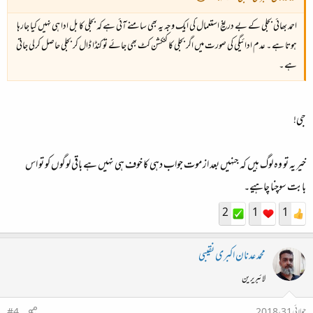
احمد بھائی بجلی کے بے دریغ استعمال کی ایک وجہ یہ بھی سامنے آئی ہے کہ بجلی کا بل ادا ہی نہیں کیا جارہا
ہوتا ہے ۔ عدم ادائیگی کی صورت میں اگر بجلی کا کنکشن کٹ بھی جائے تو کنڈا ڈال کر بجلی حاصل کرلی جاتی
ہے ۔
جی!
خیر یہ تو وہ لوگ ہیں کہ جنہیں بعد از موت جواب دہی کا خوف ہی نہیں ہے باقی لوگوں کو تو اس
بابت سوچنا چاہیے۔
2
1
1
محمد عدنان اکبری نقیبی
لائبریرین
جولائی 31، 2018
#4