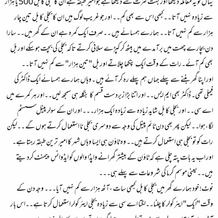
یہاں تو یہ معاملہ دیکھا اور بہت کثرت سے دیکھا ہے جو امیر طبقہ ہے ان کا بجلی کا بل 500 یا ہزار
سے زیادہ نہیں آتا ۔۔کبھی اس سے بھی کم۔۔ اور جو غریب لوگ ہیں ان کا بجلی کا بل تین چار
ہزار سے کم نہیں آتا۔۔ ہمارے ہمسائے ہیں ۔۔صرف ایک کمرہ ہے ان کے گھر میں۔۔ سارا
دن بچارے چھت میں برآمدے میں بیٹھ کر کپڑے سلائی کرتے تاکہ بجلی کی بچت ہوسکے اور بل
بھی کم آئے۔رات کے وقت ایک پنکھا چلاتے اور بل "تین ہزار" سے کم نہیں آتا۔۔
اور اپنا گھر بننے سے پہلے جہاں ہم پہلے رہ کر آئے ہیں ۔وہاں ہمارے ہمسائے ایک ڈاکٹر کی
فیملی تھی۔ ڈاکٹر بھی ایم ایس۔۔ اور اتنا بڑا زبردست قسم کا بنگلہ ہی سمجھ لیں۔۔اور ہر کمرے میں
اے سی۔۔ اور بجلی کا بل شاید زیادہ سے زیادہ ایک ہزار۔۔۔ اور ان کے سولر پینل سسٹم
لگا،ہوا۔۔ لیکن پھر بھی دن ٹائم پینل کی وجہ سے دوسری بجلی نا استعمال کرتے ہوں گے ۔۔لیکن
رات کو تو بجلی ہی استعمال کرتے ہیں۔۔ وہ ٹاؤن ہی ایسا وہاں شہر کا امیر ترین طبقہ رہتا ہے۔
اور اب یہ بات پتہ چلی ہے کہ ٹاؤن کے بیشتر گھرانے واپڈا والوں کو ایڈوانس پیمنٹ کردیتے
ہیں۔۔یعنی موسم گرما کی شروعات سے پہلے ہی۔۔۔
نوٹ! خود ہمارے گھر میں بجلی کا بل کبھی سات ،آٹھ ہزار سے کم نہیں آیا۔۔۔ وجہ دن کے
وقت "ایک" ایئر کولر کا چلنا۔۔لگتا اے سی سے زیادہ بجلی ایئر کولر استعمال کرتا ہے۔۔اس بار