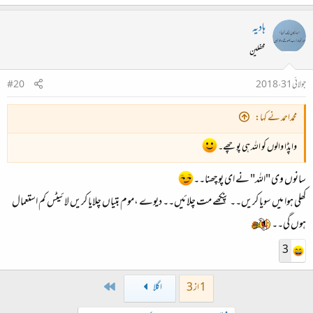
ہادیہ
محفلین
جولائی 31، 2018
#20
محمداحمد نے کہا:
واپڈا والوں کو اللہ ہی پوچھے۔
سانوں وی "اللہ" نے ای پوچھنا۔۔
کھلی ہوا میں سویا کریں۔۔ پنکھے مت چلائیں۔۔ دیوے ،موم بتیاں چلایا کریں لائیٹس کم استعمال
ہوں گی۔۔
3
Last
1 از 3
اگلا