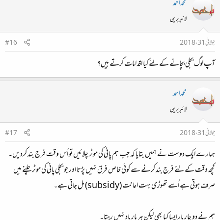
محمداحمد
لائبریرین
جولائی 31، 2018
#16
آپ لوگ بجلی بچانے کے لئے کیا اقدامات کرتے ہیں؟
محمداحمد
لائبریرین
جولائی 31، 2018
#17
ہمارے ایک دوست نے ہمیں بتایا کہ جب ہم پانی کی موٹر چلائیں تو اُس وقت فرج بند کردیں۔
کچھ وقت کے لئے فرج بند کرنے سے کوئی خاص فرق نہیں پڑتا اور جو بجلی پانی کی موٹر چلنے میں
صرف ہوتی ہے اُسے تھوڑی بہت اعانت (subsidy) مل جاتی ہے۔
ہم نے دو چار بار ایسا کیا بھی لیکن ہر بار یاد نہیں رہتا۔