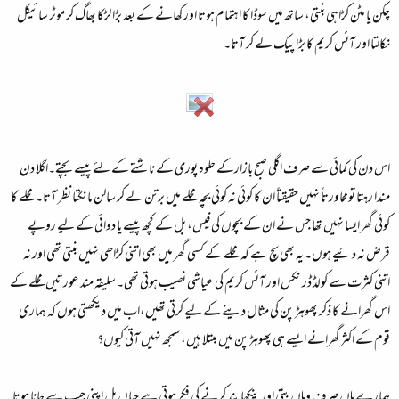
چکن یا مٹن کڑاہی بنتی، ساتھ میں سوڈا کا اہتمام ہوتا اور کھانے کے بعد بڑا لڑکا بھاگ کر موٹر سائیکل
نکالتا اور آئس کریم کا بڑا پیک لے کر آتا۔
اس دن کی کمائی سے صرف اگلی صبح بازارکے حلوہ پوری کے ناشتے کے لئے پیسے بچتے۔اگلا دن
مندا رہتا تومحاورتاً نہیں حقیقتاً ان کا کوئی نہ کوئی بچہ محلے میں برتن لے کر سالن مانگتا نظر آتا۔ محلے کا
کوئی گھر ایسا نہیں تھا جس نے ان کے بچوں کی فیس، بل کے کچھ پیسے یا دوائی کے لیے روپے
قرض نہ دئیے ہوں۔ یہ بھی سچ ہے کہ محلے کے کسی گھر میں بھی اتنی کڑاھی نہیں بنتی تھی اور نہ
اتنی کثرت سے کولڈ ڈر نکس اور آئس کریم کی عیاشی نصیب ہوتی تھی۔ سلیقہ مند عورتیں محلے کے
اس گھرانے کا ذکر پھوہڑ پن کی مثال دینے کے لیے کرتی تھیں،اب میں دیکھتی ہوں کہ ہماری
قوم کے اکثرگھرانے ایسے ہی پھوہڑپن میں مبتلا ہیں، سمجھ نہیں آتی کیوں؟
ہمارے ہاں صرف وہاں بتی اور پنکھا بند کرنے کی فکر ہوتی ہے جہاں بل اپنی جیب سے جانا ہوتا