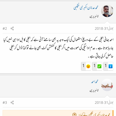
محمد عدنان اکبری نقیبی
لائبریرین
جولائی 31، 2018
#2
احمد بھائی بجلی کے بے دریغ استعمال کی ایک وجہ یہ بھی سامنے آئی ہے کہ بجلی کا بل ادا ہی نہیں کیا
جارہا ہوتا ہے ۔ عدم ادائیگی کی صورت میں اگر بجلی کا کنکشن کٹ بھی جائے تو کنڈا ڈال کر بجلی
حاصل کرلی جاتی ہے ۔
1
1
1
محمداحمد
لائبریرین
جولائی 31، 2018
#3
محمد عدنان اکبری نقیبی نے کہا: