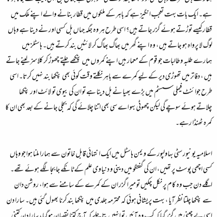
ہے۔ ایک بات بہت تعجب انگیز ہے کہ باہر کے ملکوں میں قطار بنانے والے اپنے ملک میں
قطارکیسے توڑتے ہوئے گزر جاتے ہیں؟ اسی طرح ہر وہ جگہ جہاں بل کسی اور نے دینا ہے وہاں
لوگ لا پرواہ ہو جاتے ہیں، وہ اپنے گھر میں بھاگ بھاگ کر لائٹیں بند کرتے ہیں۔ ہاسٹلز میں
ہمارے طلبہ وطالبات جو قوم کے معمار ہیں اپنے کمروں میں پنکھے چلتے چھوڑ کر کلاسز لینے جاتے
ہیں ، دفاتر میں تھوڑی دیر کے لیے کمرے سے باہر نکلتے وقت کوئی بھی پنکھا بند نہیں کرتا۔ اسی
طرح جوائنٹ فیملی سسٹم میں بڑے بھیا نے بل دینا ہے تو ان کی بیوی تو لائٹ اور پنکھا
چلاتے ہوئے سوچے گی لیکن چھوٹی بہو اے سی بھی اتنا چلائے گی کہ بجلی جانے کے بعد بھی ان کا
کمرہ ٹھنڈا رہے۔
اسلامیہ یونیورسٹی بہاولپور کے و یمن ہاسٹل میں ایک انتہائی قابل خاتون سے ہمارا ملنا ہوا جو وہاں
کسی اچھی پوسٹ پر تھیں، ان کی گفتگو میں دینی و دنیاوی علم کے ٹانکے جا بجا لگے ہوئے تھے۔
اگلے دن جب وہ کام پر نکل چکیں تو میرا گزر ان کے کمرے کے سامنے سے ہوا، روشن دان
سے پنکھا چلتا نظر آیا ، بہت پریشانی ہوئی کہ محترمہ جلدی میں پنکھا بند کرنا بھول گئی ہیں۔ سارا دن
اسی بے چینی میں گزر گیا کہ کب وہ آئیں تو انہیں پتا چلے کہ آج کتنا نقصان ہوگیا، سارا دن کتنی