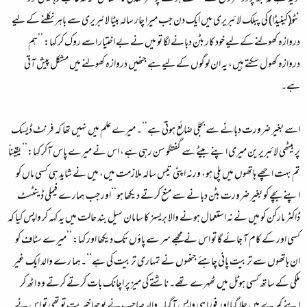
نٹو(کینیڈا) کی پبلک لائبریری میں ایک دن جب میرا چار سالہ بیٹا لائبریری سے باہر نکلنے کے لیے
دروازہ کھولنے کے لیے خود کار بٹن دبانے لگا تو میں نے بے اختیار اسے روک کر کہا: ’’ہم
دروازہ کھول سکتے ہیں، یہ ان لوگوں کے لیے ہے جنھیں دروازہ کھولنے میں مشکل پیش آتی
ہے۔
اسے بغیر ضرورت دبانے سے بجلی ضائع ہوتی ہے‘‘۔ میرے علم میں نہیں تھا کہ فرنٹ ڈیسک
پر بیٹھی لائبریرین میری اپنے بیٹے سے گفتگو سن رہی ہے، اس نے میرے پاس آکر کہا:’’ یقیناً
تم بہت اچھے ہاتھوں میں پلی ہو، ورنہ اپنی تیس سالہ ملازمت میں، میں نے شاید ہی کسی ماں کو
اپنے بچے کو بغیر ضرورت بٹن دبانے سے منع کرتے دیکھا ہو‘‘اور جب ہمارے فیملی ڈینٹسٹ
ڈاکٹر مارکن کو میں نے نہ استعمال ہونے والا بریسز کا سامان سیل بند حالت میں یہ کہہ کر واپس کیا کہ
کسی اور کے کام آ جائے گا تو اس نے مجھے سر سے پاؤں تک دیکھا اور کہا: ’’میرے سٹاف کو
ان ہاتھوں سے تربیت پانی چاہئے جنھوں نے تمہاری تربیت کی ہے‘‘۔ہما رے والد ایک غیر
ملکی کے ساتھ کسی ہوٹل میں ٹھہرے تھے۔ ناشتے کی میز پر اچانک بات کرتے کرتے وہ اٹھ کر
اپنے کمرے میں چلا گیا اور فورا ہی واپس آگیا۔ والد صاحب نے پوچھا خیریت تو تھی تو اس نے