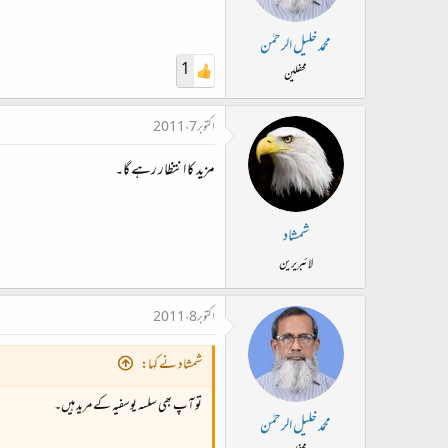
محمد خلیل الرحمٰن
1
محفلین
اکتوبر 7، 2011
مزید کا انتظار رہے گا۔
شمشاد
لائبریرین
اکتوبر 8، 2011
شمشاد نے کہا:
تو آپ بھی سلسہ یوسفیہ کے مرید ہیں۔
محمد خلیل الرحمٰن