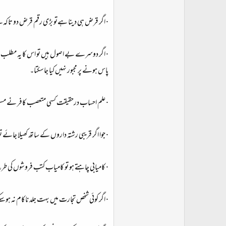
· اگر قرض ہی دینا ہےتو بڑی رقم قرض دو تاکہ ل
· اگر دوسرے بے اصول ہیں تو اس کا یہ مطلب ن
پاس ہونے پر مجبور نہیں کیا جاسکتا۔​
· علم احساب درحقیقت کسی متعصب کافر نے مسلمانو
· جوا اگر قریبی رشتہ داروں کے ساتھ کھیلا جائے تو
· کامیابی چاہتے ہو تو کامیاب کتب فروشوں کی طر
· اگر کوئی شخص تجارت میں بہت جلد ناکام نہ ہو