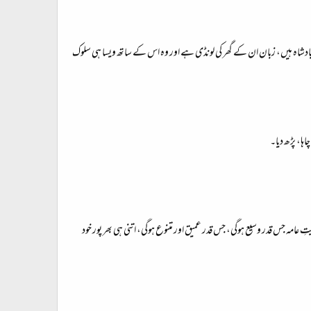
بادشاہ ہیں، زبان ان کے گھر کی لونڈی ہے اور وہ اس کے ساتھ ویسا ہی سلوک
ا، پڑھ دیا۔​
مہ جس قدر وسیع ہوگی، جس قدر عمیق اور متنوع ہوگی، اتنی ہی بھر پور خود