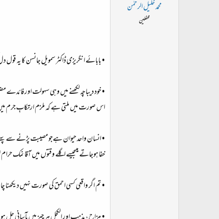
ت
محمد خلیل الرحمٰن
د
محفلین
ا
ء
• بابائے انگریزی ڈاکٹر سمویل جانسن کا یہ قو
• خود دیباچہ لکھنے میں وہی سہولت اور فائدے مضم
اس صورت میں ملتی ہے کہ ملزم ارتکابِ جرم میں
• انسان واحد حیوان ہےجو مصیبت پڑنے سے پہلے م
خفا ہوجاتے ہیںجیسے اگلے وقتوں میں آقا نمک حرا
• تم اگر واقعی کسی احمق کی صورت نہیں دیکھنا چاہ
• مزاح، مذہب اور الکحل ہر چیز میں بآسانی حل 