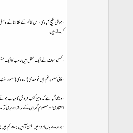
· ہوش خلیج آبادی، اس ظالم کے تقاضائے وصل کے 
کرتے ہیں۔​
· کسیموصوف نے ایک محفل میں غالب کا ایک مشہور 
· فانی مصورِ غم ہیں تو مہدی ( الافادی) مصورِ بنتِ 
· دیکھا گیا ہے کہ وہی کتب فروش کامیاب ہوتے ہی
اعتمادی اور معصوم گمراہی کے ساتھ وہ بری کتاب
· ہمارے ہاں اردو میں ایسی کتابیں بہت کم ہیں 