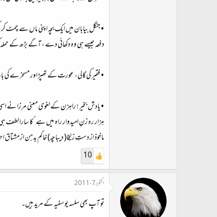
• جنگل بیابان میں ایک بچہ اپنی ماں سے چمٹ کر 
دفعہ جیسے ہی وہ دکھائی دے ، آگے بڑھ کے حملہ ک
• فقیر کی گالی، عورت کے تھپڑ اور مسخرے کی بات س
• یادش بخیر ! راہزن کے لغوی معنی مرزا نے اس
ہزار رہ زنِ امیدوار راہ میں ہے‘ کا سارا لطف
ماخوذ از دستِ زلیخا( دیباچہ) خاکم بدہن از مشتاق ا
10
اکتوبر 7، 2011
تو آپ بھی سلسہ یوسفیہ کے مرید ہیں۔