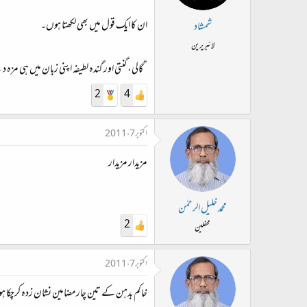
ان کا ایک قول میں بھی لکھتا ہوں۔
شمشاد
لائبریرین
“گالی، گنتی اور گندہ لطیفہ اپنی زبان میں ہی مزہ 
2
4
اکتوبر 7، 2011
مزیدار مزیدار
محمد خلیل الرحمٰن
2
محفلین
اکتوبر 7، 2011
خاکم بدہن کے تین چار مضامین نشان زدہ کرچکا ہ