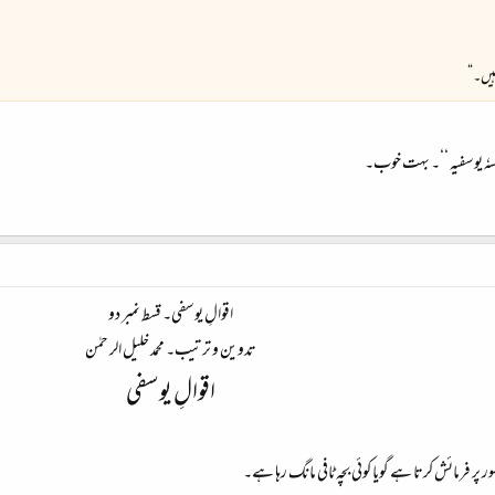
 ہیں۔“
اقوالِ یوسفی۔ قسط نمبر دو​
تدوین و ترتیب۔ محمد خلیل الر حمٰن​
اقوالِ یوسفی
پر فرمائش کرتا ہے گویا کوئی بچہ ٹافی مانگ رہا ہے۔​