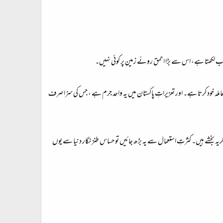
ب لکھتا ہے، اس سے بڑا احمق روئے زمین پر کوئی نہیں۔
عاملہ خود کرتا ہے۔ اور تعزیراتِ پاکستان میں یہ واحد جرم ہے ، جس کی سزا صرف
 بخشے ہیں۔ کثرتِ استعمال سے یہ بڑھ جائیں تو حساس طنز نگار دنیا سے یوں