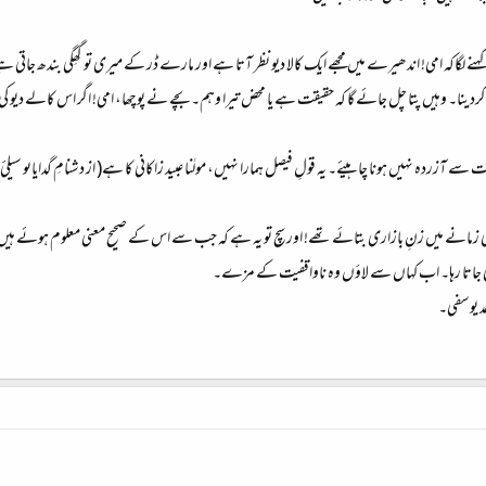
کہنے لگاکہ امی! اندھیرے میں مجھے ایک کالا دیو نظر آتا ہے اور مارے ڈر کے میری تو گھِگی بندھ جا
ردینا۔ وہیں پتا چل جائے گا کہ حقیقت ہے یا محض تیرا وہم۔ بچے نے پوچھا، امی! اگر اس کالے دیو ک
ے آزردہ نہیں ہونا چاہیئے۔ یہ قولِ فیصل ہمارا نہیں، مولٰنا عبید زاکانی کا ہے( از دشنامِ گدایاںو سیل
ی زمانے میں زنِ بازاری بتائے تھے! اور سچ تو یہ ہے کہ جب سے اس کے صحیح معنی معلوم ہوئے ہیں
 ہی جاتا رہا۔ اب کہاں سے لاؤں وہ ناواقفیت کے مزے۔
حمد یوسفی۔