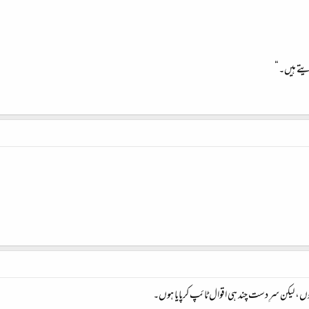
دیتے ہیں۔“
وں، لیکن سرِ دست چند ہی اقوال ٹائپ کرپایا ہوں۔