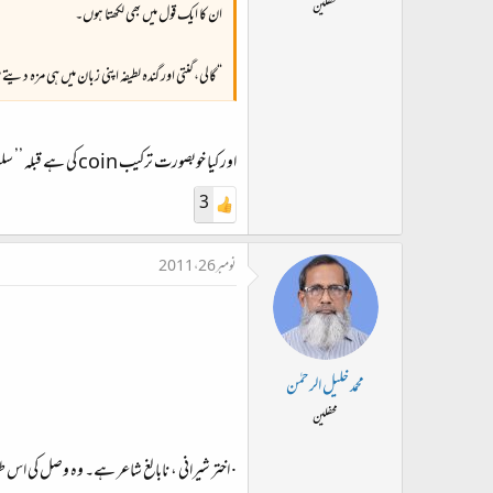
محفلین
ان کا ایک قول میں بھی لکھتا ہوں۔
“گالی، گنتی اور گندہ لطیفہ اپنی زبان میں ہی مزہ دیتے
اور کیا خوبصورت ترکیب coin کی ہے قبلہ ’’ سلسہٗ یوسفیہ ‘‘۔ بہت خوب۔
3
نومبر 26، 2011
محمد خلیل الرحمٰن
محفلین
· اختر شیرانی ، نابالغ شاعر ہے۔ وہ وصل کی اس طور 