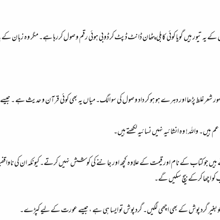
یہ تیور ہیں گویا کوئی کابلی پٹھان ڈانٹ ڈپٹ کر ڈوبی ہوئی رقم وصول کررہا ہے۔ مگر وہ زبان کے 
شعر غلط پڑھا اور دہرے ہو ہو کر داد وصول کی سو الگ۔ میاں یہ بھی کوئی قرآن و حدیث ہے ۔ جیسے چاہ
عم ہیں۔ واللہ ! وہ انشائیہ نہیں نسائیہ لکھتے ہیں۔​
ں جو کتاب کے نام اور قیمت کے علاوہ کچھ اور جاننے کی کوشش نہیں کرتے۔ کیونکہ ان کی ناواقفیتِ عا
 کو اچھا کرکے بیچ سکیں گے۔​
جو بغیر گرد پوش کے بھی اچھی لگیں۔ گرد پوش تو ایسا ہی ہے ، جیسے عورت کے لیے کپڑے۔​