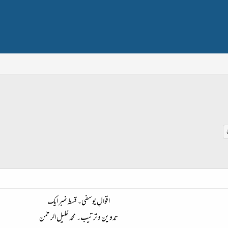
اقوالِ یوسفی۔ قسط نمبر ایک
تدوین و ترتیب۔ محمد خلیل الر حمٰن