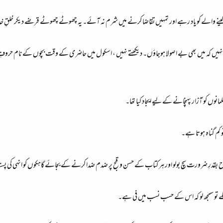
ینے والے کو یاد رہے اور تمہیں تقاضا کرنے میں شرم نہ آئے۔ یہ چھوٹے چھوٹے قرضے دیکر خلقِ خدا
ہیں کہ میں بھی بے اصولا ہوجاؤں۔ دیکھتے نہیں ، اسکول میں حاضری کے وقت بچوں کے نام حروفِ 
ں کو آزار پہنچانے کے لیے ایجاد کیا تھا۔​
 کم گناہ ہوتا ہے۔​
ح بقدرِ ضرورت سچ بولو اور ہر کتاب کے حسن و قبح پر ضدم ضدا کرنے کے بجائے گاہکوں کو انہی کی پسند
سکے تو سمجھ لو کہ اس کے حسب نسب میں فی ہے۔​