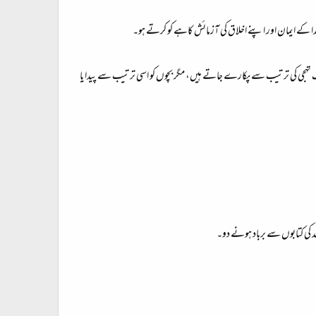
 کے ایمان اور اپنے اخلاق کی آزمائش کاہے کو کرتے ہو۔​
تہجی کی ترتیب سے پکارے جاتے ہیں، مگر بچوں کو اسی ترتیب سے پیدا یا
 کی کتابوں سے برباد ہونے دو۔​