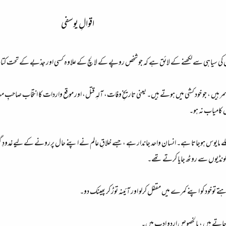
اقوالِ یوسفی​
ل دل کی سیاہی سے لکھنے کے لائق ہے کہ جو شخص روپے کے لالچ کے علاوہ کسی اور جذبے کے تحت کتا
ر ہیں ، جو خود کشی میں ہوتے ہیں۔ یعنی تاریخِ وفات، آلہِ قتل، اور موقع واردات کا انتخاب صاحبِ م
 کامیاب نہ ہو۔
ایوس ہوجاتا ہے۔ انسان واحد جاندار ہے ، جسے خلاقِ عالم نے اپنے حال پررونے کے لیے غدودِ گریہ
م لونڈیوں سے روٹھ جایا کرتے تھے۔
تے توخود کو اپنے کمرے میں مقفل کرلو اور آئینہ توڑ کر پھینک دو۔
ہوجاتے ہیں ، بالخصوص اردو ادب میں۔