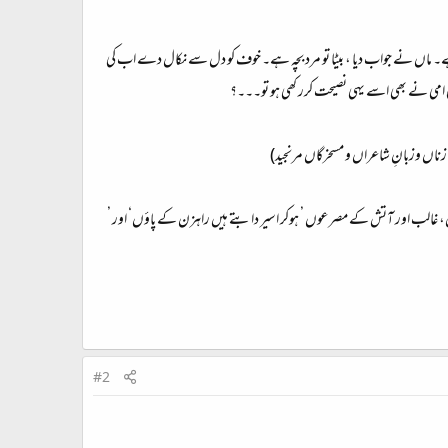
تی ہے۔ ماں نے جواب دیا ، بیٹا تو مرد بچہ ہے۔ خوف کو دل سے نکال دے اب کی
ی امی نے بھی اسے یہی نصیحت کرر کھی ہو تو۔۔۔؟
ئ زناں وزبانِ شاعراں و مسخرگاں مرنجید)
، غالب اور آتش کے مصرعوں ’ ہوکر اسیر دابتے ہیں راہزن کے پاؤں‘ اور ’
#2