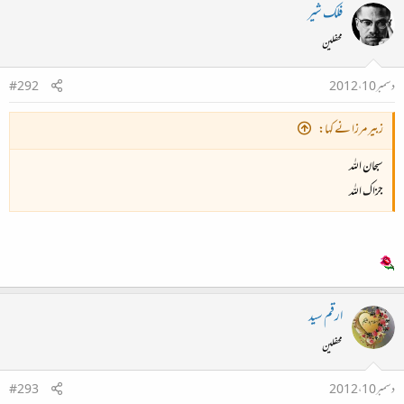
فلک شیر
محفلین
دسمبر 10، 2012
#292
زبیر مرزا نے کہا:
سبحان اللہ
جزاک اللہ
ارقم سید
محفلین
دسمبر 10، 2012
#293