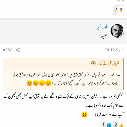
2
فلک شیر
محفلین
دسمبر 9، 2012
#282
اشتیاق علی نے کہا:
بہت خوب ۔ میرا تو خیال ہے کہ شوق شوق میں خطاطی سیکھ بھی لی ہو گی ۔ اور جس کام کا شوق ہو تو
انسان اسے سیکھ کر ہی دم لیتا ہے۔ کیوں صحیح کہا ناں جناب؟
سیکھی ضرور ہے....لیکن سہل پسندی کے ایک لمبے وقفے نے یہ شوق اب محض کبھی کبھی چاک
سے کام تک محدود کر دیا ہے۔
آپ نے درست فرمایا .....
1
2