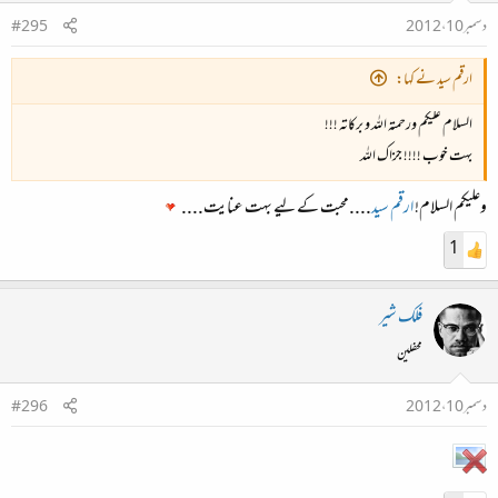
دسمبر 10، 2012
#295
ارقم سید نے کہا:
السلام علیکم ورحمتہ اللہ و برکاتہ !!!
بہت خوب !!!! جزاک اللہ
وعلیکم السلام!
ارقم سید
....محبت کے لیے بہت عنایت....
1
فلک شیر
محفلین
دسمبر 10، 2012
#296