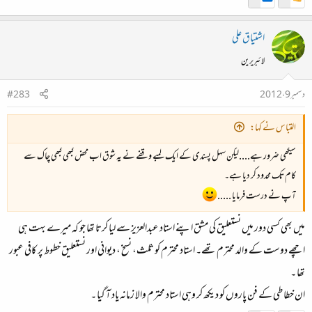
اشتیاق علی
لائبریرین
دسمبر 9، 2012
#283
التباس نے کہا:
سیکھی ضرور ہے....لیکن سہل پسندی کے ایک لمبے وقفے نے یہ شوق اب محض کبھی کبھی چاک سے
کام تک محدود کر دیا ہے۔
آپ نے درست فرمایا .....
میں بھی کسی دور میں نستعلیق کی مشق اپنے استاد عبدالعزیز سے لیا کرتا تھا جو کہ میرے بہت ہی
اچھے دوست کے والد محترم تھے۔ استاد محترم کو ثلث، نسخ ، دیوانی اور نستعلیق خطوط پر کافی عبور
تھا ۔
ان خطاطی کے فن پاروں کو دیکھ کر وہی استاد محترم والا زمانہ یاد آ گیا ۔