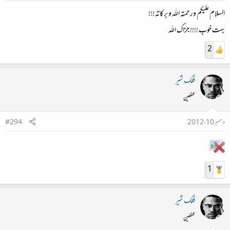
السلام علیکم ورحمتہ اللہ و برکاتہ !!!
بہت خوب !!!! جزاک اللہ
2
فلک شیر
محفلین
دسمبر 10، 2012
#294
1
فلک شیر
محفلین