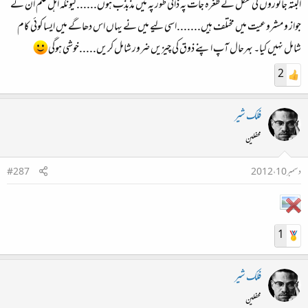
البتہ جانوروں کی شکل کے طغرہ جات پہ ذاتی طور پہ میں مذبذب ہوں......کیونکہ اہل علم ان کے
جواز و مشروعیت میں مختلف ہیں.......اسی لیے میں نے یہاں اس دھاگے میں ایسا کوئی کام
شامل نہیں کیا۔ بہرحال آپ اپنے ذوق کی چیزیں ضرور شامل کریں.....خوشی ہوگی
2
فلک شیر
محفلین
دسمبر 10، 2012
#287
1
فلک شیر
محفلین