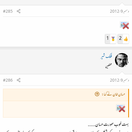
دسمبر 9، 2012
#285
1
2
فلک شیر
محفلین
دسمبر 9، 2012
#286
حسان خان نے کہا:
بہت خوب صورت حسان.....