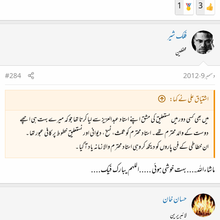
1
3
فلک شیر
محفلین
دسمبر 9، 2012
#284
اشتیاق علی نے کہا:
میں بھی کسی دور میں نستعلیق کی مشق اپنے استاد عبدالعزیز سے لیا کرتا تھا جو کہ میرے بہت ہی اچھے
دوست کے والد محترم تھے۔ استاد محترم کو ثلث، نسخ ، دیوانی اور نستعلیق خطوط پر کافی عبور تھا ۔
ان خطاطی کے فن پاروں کو دیکھ کر وہی استاد محترم والا زمانہ یاد آ گیا ۔
ماشاءاللہ....بہت خوشی ہوئی .....اللہم یبارک فیک....
حسان خان
لائبریرین