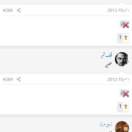
دسمبر 10، 2012
#288
1
فلک شیر
محفلین
دسمبر 10، 2012
#289
1
زبیر مرزا