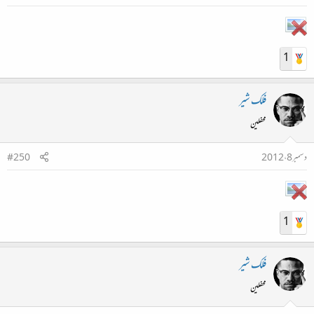
1
فلک شیر
محفلین
دسمبر 8، 2012
#250
1
فلک شیر
محفلین