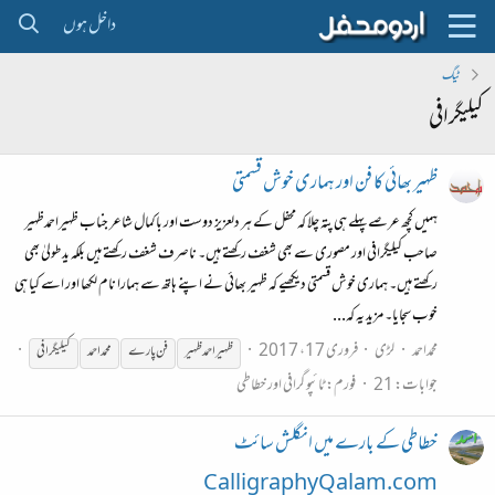
داخل ہوں
ٹیگ
کیلیگرافی
ظہیر بھائی کا فن اور ہماری خوش قسمتی
ہمیں کچھ عرصے پہلے ہی پتہ چلا کہ محفل کے ہر دلعزیز دوست اور باکمال شاعر جناب ظہیراحمدظہیر
صاحب کیلیگرافی اور مصوری سے بھی شغف رکھتے ہیں۔ ناصرف شغف رکھتے ہیں بلکہ ید طولیٰ بھی
رکھتے ہیں۔ ہماری خوش قسمتی دیکھیے کہ ظہیر بھائی نے اپنے ہاتھ سے ہمارا نام لکھا اور اسے کیا ہی
خوب سجایا۔ مزید یہ کہ...
محمداحمد
لڑی
فروری 17، 2017
ظہیر احمد ظہیر
فن پارے
محمد احمد
کیلیگرافی
جوابات: 21
فورم:
ٹائپو گرافی اور خطاطی
خطاطی کے بارے میں انگلش سائٹ
CalligraphyQalam.com