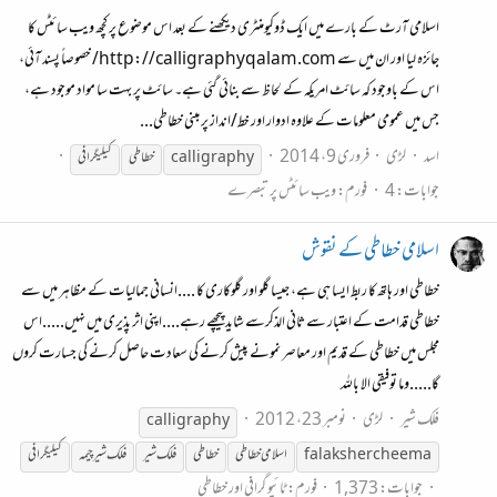
اسلامی آرٹ کے بارے میں ایک ڈوکیومنٹری دیکھنے کے بعد اس موضوع پر کچھ ویب سائٹس کا
جائزہ لیا اور ان میں سے http://calligraphyqalam.com/ خصوصاً پسند آئی،
اس کے باوجود کہ سائٹ امریکہ کے لحاظ سے بنائی گئی ہے۔ سائٹ پر بہت سا مواد موجود ہے،
جس میں عمومی معلومات کے علاوہ ادوار اور خط/انداز پر مبنی خطاطی...
اسد
لڑی
فروری 9، 2014
calligraphy
خطاطی
کیلیگرافی
جوابات: 4
فورم:
ویب سائٹس پر تبصرے
اسلامی خطاطی کے نقوش
خطاطی اور ہاتھ کا ربط ایسا ہی ہے، جیسا گلو اور گلوکاری کا ....انسانی جمالیات کے مظاہر میں سے
خطاطی قدامت کے اعتبار سے ثانی الذکرسے شاید پیچھے رہے....اپنی اثر پذیری میں نہیں.....اس
مجلس میں خطاطی کے قدیم اور معاصر نمونے پیش کرنے کی سعادت حاصل کرنے کی جسارت کروں
گا.....وما توفیقی الا باللہ
فلک شیر
لڑی
نومبر 23، 2012
calligraphy
falak sher cheema
اسلامی خطاطی
خطاطی
فلک شیر
فلک شیر چیمہ
کیلیگرافی
جوابات: 1,373
فورم:
ٹائپو گرافی اور خطاطی