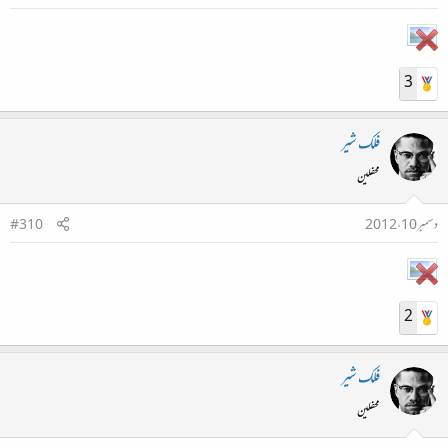
3
فلک شیر
محفلین
دسمبر 10، 2012
#310
2
فلک شیر
محفلین