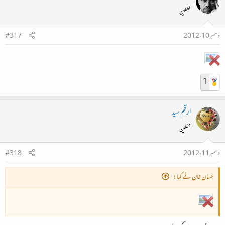
محفلین
دسمبر 10، 2012
#317
1
ارقم سید
محفلین
دسمبر 11، 2012
#318
حسان خان نے کہا: