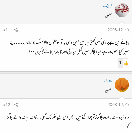
زینب
محفلین
دسمبر 12، 2008
#11
ہاہائے میں‌بےچاری کسی گنتی میں ہی نہیں لو جی یہ تو سوتیلوں والا سلوک ہوا نا پھر۔۔۔۔۔پتا
نہیں کیا مصیبت ہے میرا بلاگ نہیں کھل رہا کوئی اللہ کا بندہ بتائے گاکیوں؟؟؟
1
ماوراء
محفلین
دسمبر 12، 2008
#12
واہ زبردست۔ اردو بلاگرز تو چھا گئے ہیں۔ بس اسی لیے نظر لگ گئی۔۔ڈاٹ نیٹ والے بلاگز
کو۔