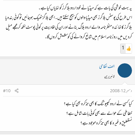
یہ بہت خوشی کی بات ہے کہ میڈیا نے خود اردو بلاگرز کو نمایاں کیاہے۔
اس طرح کی پوسٹس بلاگرز بھی میڈیا والوں کو بیھج سکتے ہیں۔ابھی بلاگز ٹھیک ہوجائیں تو کوئی بندہ یا
بلاگرز کانمائندہ منظرنامہ والے اردو بلاگ بنانے اور ان کی افادیت پر کوئی پوسٹ لکھ کر مجھے میل
کردیں‌ میں روزنامہ اسلام میں شائع کروانے کی کوشش کروں‌گا۔
1
الف نظامی
لائبریرین
دسمبر 12، 2008
#10
کیا کسی نے اردو کمپیوٹنگ کا بھی تذکرہ بھی کیا ہے؟
خطاطی کے حوالے سے بھی کوئی بات شامل ہے؟
نستعلیق وغیرہ کا بھی تذکرہ موجود ہے؟