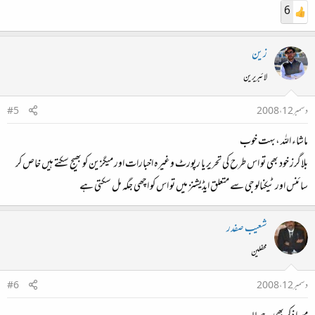
6
زین
لائبریرین
دسمبر 12، 2008
#5
ماشاء اللہ ،بہت خوب
بلاگرز خود بھی تو اس طرح کی تحریر یا رپورٹ وغیرہ اخبارات اور میگزین کو بھیج سکتے ہیں خاص کر
سائنس اور ٹیکنالوجی سے متعلق ایڈیشنز میں تو اس کو اچھی جگہ مل سکتی ہے
شعیب صفدر
محفلین
دسمبر 12، 2008
#6