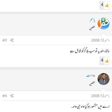
4
باسم
محفلین
دسمبر 12، 2008
#3
ماشاءاللہ یہ تو سب بلاگز کو شامل ہے
4
دوست
محفلین
دسمبر 12، 2008
#4
ارے میں‌ مشہور ہوگیا واہ جی واہ۔