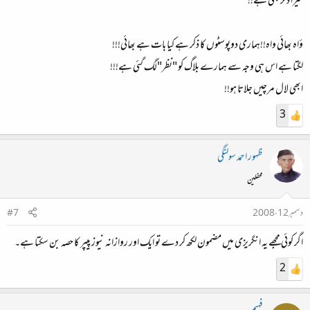
میرا ذکر بھی ہے!!
ؤاہ بھائی واہ!!‌ہماری دوپوسٹوں کا ذکر ہے کیا بات ہے بھائی!!!
لگتا ہے اس ہی وجہ سے ہمارے بلاگ کو "نظر"‌لگ گئی ہے!!!‌
ابھی لال مرچیں جلاتا ہو!!
3
ظہور احمد سولنگی
محفلین
دسمبر 12، 2008
#7
اگر کوئی مجھے یہ انگریزی میں مضمون لکھ کر دے تو ایک اور روازانہ نیوز پیپر کا حصہ بن سکتا ہے۔
2