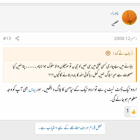
ماوراء
محفلین
دسمبر 12، 2008
#13
زینب نے کہا:
ہاہائے میں‌بےچاری کسی گنتی میں ہی نہیں لو جی یہ تو سوتیلوں والا سلوک ہوا نا پھر۔۔۔۔۔پتا نہیں کیا
مصیبت ہے میرا بلاگ نہیں کھل رہا کوئی اللہ کا بندہ بتائے گاکیوں؟؟؟
اردو ٹیک ڈاٹ نیٹ پر ہے تو اردو ٹیک کے ایڈمن کا بلاگ دیکھیں۔ اور
یہاں
بھی آپ کو وجہ
معلوم ہو جائے گی۔
1
محفل فورم صرف مطالعے کے لیے دستیاب ہے۔