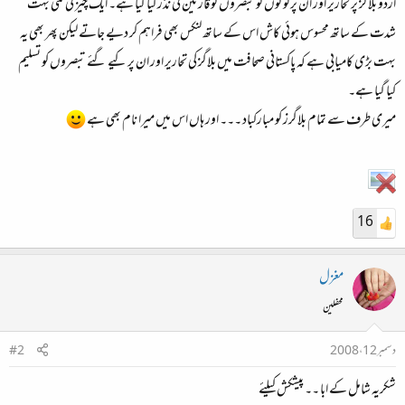
اردو بلاگز پر تحاریر اور ان پر لوگوں کو تبصروں کو قارئین کی نذر کیا گیا ہے۔ ایک چیز کی کمی بہت
شدت کے ساتھ محسوس ہوئی کاش اس کے ساتھ لنکس بھی فراہم کر دیے جاتے لیکن پھر بھی یہ
بہت بڑی کامیابی ہے کہ پاکستانی صحافت میں بلاگز کی تحاریر اور ان پر کیے گئے تبصروں کو تسلیم
کیا گیا ہے۔
میری طرف سے تمام بلاگرز کو مبارکباد ۔۔۔ اور ہاں اس میں میرا نام بھی ہے
16
مغزل
محفلین
دسمبر 12، 2008
#2
شکریہ شامل کے ابا ۔۔ پیشکش کیلئے