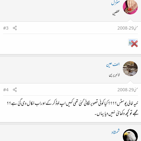
مغزل
محفلین
مئی 29، 2008
#3
الف عین
لائبریرین
مئی 29، 2008
#4
خیہ خالی پوسٹس؟؟؟؟ کیا کوئی تصویر لگائی گئی تھی کہیں اپ لوڈ کر کے اوراب نکال دی گئ ہے؟؟
مجھے تو کچھ دکھائ نہیں دیا یہاں۔
شمشاد