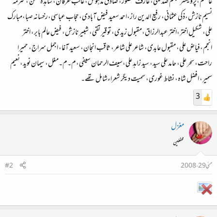
عاصم،پروفیسر شبنم صدیقی، عارف منصور، صادق مدہوش، غالب عرفان، شاہدہ حسن ،محترمہ
نسیم نازش،ذکی عثمانی، رفیع الدین راز،احمد سعید فیض آبادی،حجاب عباسی،رخسانہ صبا،مبارک
علی، شکیل اختر،اختر عبدالرزاق،مقبول زیدی، توقیر تقی، شبیر نازش، فیض عالم بابر، اختر
انجم،فیاض علی، مقبول عابدی، شاعر علی شاعر، ثاقب انجان، سعید آغا، اجمل سراج، حمیرا
راحت، سحر علی، حامد علی سید، سید زاہد علی،سیف الرحمان سیفی،م۔م۔مغل، سیمان نوید،نعیم
سمیر، افضل شاہ، نشاط غوری، سمیت دیگر شعراءشامل تھے۔
3
مغزل
محفلین
مئی 29، 2008
#2