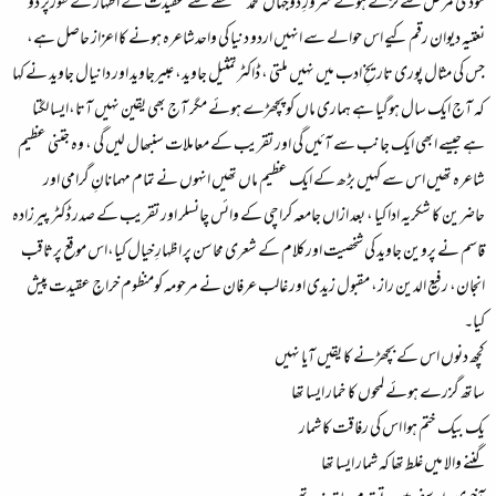
موذی مرض سے لڑتے ہوئے سرورِ دوجہاں محمد مصطفٰے سے عقیدت کے اظہار کے طورپر دو
نعتیہ دیوان رقم کیے اس حوالے سے انہیں اردو دنیا کی واحدشاعرہ ہونے کا اعزاز حاصل ہے،
جس کی مثال پوری تاریخِ ادب میں نہیں ملتی ، ڈاکٹرتمثیل جاوید، عبیرجاوید اور دانیال جاوید نے کہا
کہ آج ایک سال ہوگیا ہے ہماری ماں کو پچھڑے ہوئے مگر آج بھی یقین نہیں آتا،ایسا لگتا
ہے جیسے ابھی ایک جانب سے آئیں گی اور تقریب کے معاملات سنبھال لیں گی ، وہ جتنی عظیم
شاعرہ تھیں اس سے کہیں بڑھ کے ایک عظیم ماں تھیں انہوں نے تمام مہمانانِ گرامی اور
حاضرین کا شکریہ ادا کیا ، بعد ازاں جامعہ کراچی کے وائس چانسلر اور تقریب کے صدر ڈکٹر پیرزادہ
قاسم نے پروین جاوید کی شخصیت اورکلام کے شعری محاسن پر اظہارِ خیال کیا،اس موقع پرثاقب
انجان، رفیع الدین راز، مقبول زیدی اور غالب عرفان نے مرحومہ کومنظوم خراجِ عقیدت پیش
کیا۔
کچھ دنوں اس کے بچھڑنے کا یقیں آیا نہیں
ساتھ گزرے ہوئے لمحوں کا خمار ایسا تھا
یک بیک ختم ہوا اس کی رفاقت کا شمار
گننے والا میں غلط تھا کہ شمار ایسا تھا