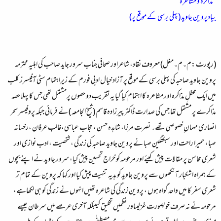
”مذاکرہ و مشاعرہ“
بیادپروین جاوید (پہلی برسی کے موقع پر)
(رپورٹ :م۔م۔مغل) معروف نقاد، شاعراور صحافی جناب سرور جاید صاحب کی اہلیہ محترمہ
پروین جاوید صاحبہ کی پہلی برسی کے موقع پر آزاد خیال ادبی فورم کے زیرِ اہتمام سٹی آفیسرز کلب
میں ایک محفلِ مذاکرہ اور مشاعرہ کا اہتمام کیا گیا یہ تقریب دو حصوں پرمشتمل تھی جس کا پہلا حصہ
مذاکرے پر مشتمل تھا جس کی صدارت ڈاکٹر پیرزادہ قاسم (شیخ الجامعہ ) نے فرمائی جبکہ پروفیسر سحر
انصاری مہمان ِخصوصی تھے۔ نصرت مرزا، شاہدہ حسن ، حجاب عباسی،غالب عرفان ،رخسانہ
صبا، حمیرا راحت اور سبکتگین صبا نے پروین جاوید صاحبہ کی زندگی ، شخصیت ، ادب نوازی اور
شعری محاسن پر مقالات پیش کیئے اور مرحومہ کو خراجِ تحسین پیش کیا، سرور جاوید نے اپنے بچوں
کے ہمراہ اشکبار آنکھوں سے پروین جاوید کو ہدیہ تنہیت پیش کیا اور کہا کہ پروین کے تمام تر
شعری سفر کا میں واحد گواہ ہوں ، پروین زندگی کی شاعرہ تھیں انہوں نے زندگی کو ہی لکھاہے،
مرحومہ نے نہ صرف خوبصورت غزلیںاور نظمیں تخلیق کیںبلکہ آخری عرصے میں سرطان جیسے