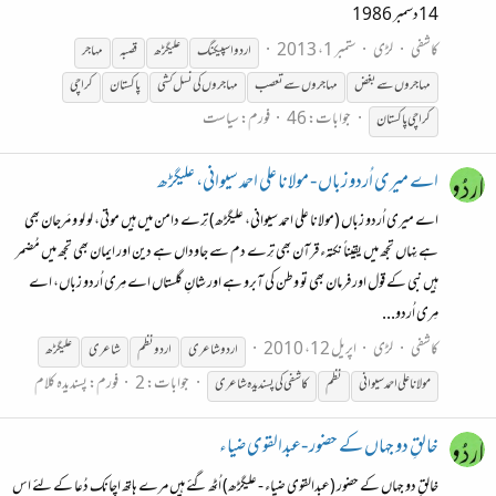
14دسمبر 1986
کاشفی
لڑی
ستمبر 1، 2013
اردو اسپیکنگ
علیگڑھ
قصبہ
مہاجر
مہاجروں سے بغض
مہاجروں سے تعصب
مہاجروں کی نسل کشی
پاکستان
کراچی
جوابات: 46
فورم:
سیاست
کراچی پاکستان
اے میری اُردو زباں - مولانا علی احمد سیوانی، علیگڑھ
اے میری اُردو زباں (مولانا علی احمد سیوانی، علیگڑھ) تِرے دامن میں ہیں موتی، لو لو و مَرجان بھی
ہے نِہاں تجھ میں یقیناً نکتہء قرآن بھی تِرے دم سے جاوداں ہے دین اور ایمان بھی تجھ میں مُضمر
ہیں نبی کے قول اور فرمان بھی تو وطن کی آبرو ہے اور شانِ گلستاں اے مِری اُردو زباں، اے
مِری اُردو...
کاشفی
لڑی
اپریل 12، 2010
اردو شاعری
اردو نظم
شاعری
علیگڑھ
جوابات: 2
فورم:
پسندیدہ کلام
مولانا علی احمد سیوانی
نظم
کاشفی کی پسندیدہ شاعری
خالقِ دو جہاں کے حضور -عبدالقوی ضیاء
خالقِ دو جہاں کے حضور (عبدالقوی ضیاء - علیگڑھ) اُٹھ گئے ہیں مرے ہاتھ اچانک دُعا کے لئے اس