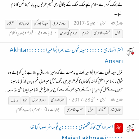
نے جُھک کر مِرے سلام لیِے مہک مہک کے جگاتی رہی نسیمِ سَحر لبوں پہ یارِ مسیحا نفس کا نام
لیِے...
طارق شاہ
لڑی
جون 5، 2017
اردو شاعری
حیدرآباد دکن
طارق شاہ
علیگڑھ
جوابات: 2
فورم:
پسندیدہ کلام
غزل
غضب شاعری
مخدوم
مخدوم محی الدین
اختر انصاری :::::: سینہ خُوں سے بھرا ہُوا میرا ::::::Akhtar
Ansari
غزل سینہ خُوں سے بھرا ہُوا میرا اُف یہ بدمست مے کدہ میرا نا رسائی پہ ناز ہے جس کو ہائے وہ
شوقِ نارَسا میرا عِشق کو مُنہ دِکھاؤں گا کیونکر ہجر میں رنگ اُڑ گیا میرا دلِ غم دِیدہ پر خُدا کی مار سینہ
آہوں سے چِھل گیا میرا یاد کے تُند و تیز جھونکے سے آج ہر داغ جَل اُٹھا میرا یادِ ماضی عذاب...
طارق شاہ
لڑی
مئی 28، 2017
اختر انصاری
اردو شاعری
انڈیا
بدایوں
جوابات: 0
فورم:
پسندیدہ کلام
طارق شاہ
علیگڑھ
غزل
غضب شاعری
اسرارالحق مجاؔز لکھنوی ::::::پَرتَوِ ساغرِ صہبا کیا تھا
مجاز
::::::Majaz Lakhnawi