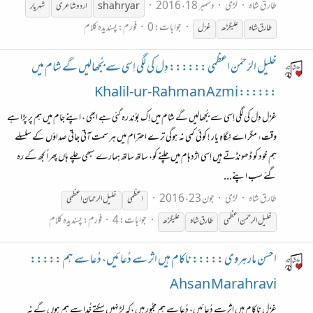
طارق شاہ
لڑی
دسمبر 18، 2016
shahryar
اردو شاعری
شہریار
جوابات: 0
فورم:
پسندیدہ کلام
طارق شاہ
علیگڑھ
غزل
خلیل الرّحمٰن اعظمی :::::: دِل کی لگی اِسی سے بُجھالیں گے شام میں
:::::: Khalil-ur-Rahman Azmi
غزل دِل کی لگی اِسی سے بُجھالیں گے شام میں اِک بوُند رہ گئی ہے ابھی ، اپنے جام میں ہم پر پڑا ہے
وقت، مگر اے نِگاہِ یار ! کوئی کمی نہ ہوگی تِرے احترام میں ہر سمت آتی جاتی صداؤں کے سلسلے
ہم خود کو ڈھونڈتے ہیں اِسی اژدہام میں چلنے کو، ساتھ ساتھ ہمارے سبھی چلے ہاں پھر اُلجھ کے رہ
گئے سب اپنے...
طارق شاہ
لڑی
جون 23، 2016
اعظمی
خلیل الرحمان اعظمی
جوابات: 4
فورم:
پسندیدہ کلام
خلیل الرحمٰن اعظمی
طارق شاہ
علیگڑھ
احسن مارہروی ::::: ناکام ہیں اثر سے دُعائیں، دُعا سے ہم :::::
Ahsan Marahravi
غزل ناکام ہیں اثر سے دُعائیں، دُعا سے ہم مجبُور ہیں ،کہ لڑ نہیں سکتے خُدا سے ہم ہوں گے نہ