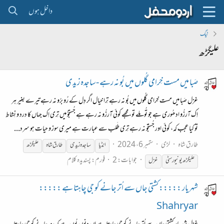
داخل ہوں
ٹیگ
علیگڑھ
صَبا میں مست خِرامی گُلوں میں بُو نہ رہے -ساجدہ زیدی
غزل صَبا میں مست خِرامی گُلوں میں بُو نہ رہے تِرا خیال اگر دِل کے رُو برُو نہ رہے تیرے بغیر ہر
اِک آرزُو ادھُوری ہے جو تُو مِلے تو، مجھے کوئی آرزُو نہ رہے ہے جُستجوُ میں تِری اِک جہاں کا درد و نِشاط
تو کیا عجب کہ، کوئی اور جُستجُو نہ رہے تِری طَلب سے عبارت ہے میری سوز و حیات ہو سرد...
طارق شاہ
لڑی
ستمبر 6، 2024
انڈیا
ساجدہ زیدی
طارق شاہ
علیگڑھ
جوابات: 2
فورم:
پسندیدہ کلام
علیگڑھ
یونیورسٹی
غزل
شہریار ::::: کشتی جاں سے اُتر جانے کو جی چاہتا ہے :::::
Shahryar