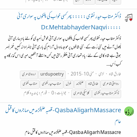
ڈاکٹر مہتاب حیدر نقوی ::::: پھر کسی خواب کی پلکوں پہ سواری آئی
::::: Dr. Mehtab hayder Naqvi
ڈاکٹر مہتاب حیدر نقوی پھر کسی خواب کی پلکوں پہ سواری آئی خوش اُمیدی کو لئے بادِ بہاری آئی
پُھول آئے ہیں نئی رُت کے، نئی شاخوں پر موجۂ ماہِ دِل آرام کی باری آئی نامُرادانہ کہِیں عُمْر بَسر
ہوتی ہے شاد کامی کے لئے، یاد تمھاری آئی منتظر رہتی ہیں کِس واسطے آنکھیں میری اِس گذر گاہ پہ
کب اُس...
طارق شاہ
لڑی
مئی 10، 2015
urdu poetry
اردو شاعری
روایتی شاعری
طارق شاہ
علیگڑھ
غزل
مہتاب حیدر نقوی
مہتاب نقوی
جوابات: 0
فورم:
پسندیدہ کلام
ڈاکٹر مہتاب حیدر نقوی
کلاسیکی شاعری
Qasba Aligarh Massacre - قصبہ علیگڑھ میں مہاجروں کا قتل
عام
Qasba Aligarh Massacre - قصبہ علیگڑھ میں مہاجروں کا قتل عام