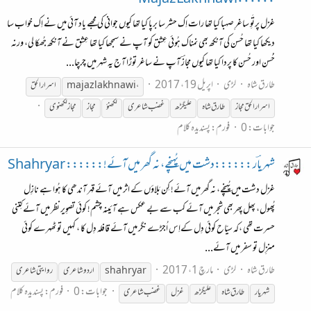
غزل پرتَوِ ساغرِ صہبا کیا تھا رات اِک حشر سا برپا کیا تھا کیوں جوانی کی مجھے یاد آئی میں نے اِک خواب سا
دیکھا کیا تھا حُسن کی آنکھ بھی نمناک ہُوئی عِشق کو آپ نے سمجھا کیا تھا عِشق نے آنکھ جُھکا لی، ورنہ
حُُسن اور حُسن کا پردا کیا تھا کیوں مجازؔ آپ نے ساغر توڑا آج یہ شہر میں چرچا...
طارق شاہ
لڑی
اپریل 19، 2017
majaz lakhnawi،
اسرار الحق
اسرارالحق مجاز
طارق شاہ
علیگڑھ
غضب شاعری
لکھنؤ
مجاز
مجاز لکھنوی
جوابات: 0
فورم:
پسندیدہ کلام
شہریاؔر ::::::دشت میں پُہنچے، نہ گھر میں آئے!:::::: Shahryar
غزل دشت میں پُہنچے، نہ گھر میں آئے! کِن بَلاؤں کے اثر میں آئے قہر آندھی کا ہُوا ہے نازِل
پُھول، پھل پِھر بھی شجر میں آئے کب سے بے عکس ہے آئینہ چشم! کوئی تصوِیر نظر میں آئے کِتنی
حسرت تھی ،کہ سیّاح کوئی دِل کےاِس اُجڑے نگر میں آئے قافلہ دِل کا ، کہیں تو ٹھہرے کوئی
منزِل تو سفر میں آئے...
طارق شاہ
لڑی
مارچ 1، 2017
shahryar
اردو شاعری
روایتی شاعری
جوابات: 0
فورم:
پسندیدہ کلام
شہریار
طارق شاہ
علیگڑھ
غزل
غضب شاعری