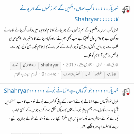
شہریاؔر :::::: کب سماں دیکھیں گے ہم زخموں کے بھر جانے
کا:::::: Shahryar
غزل کب سماں دیکھیں گے ہم زخموں کے بھر جانے کا نام لیتا ہی نہیں وقت گُزرجانے کا جانے
وہ کون ہے جو دامنِ دِل کھینچتا ہے جب کبھی ہم نے اِرادہ کِیا مرجانے کا دستبردار، ابھی تیری
طلب سے ہو جائیں! کوئی رستہ بھی تو ہو، لَوٹ کے گھر جانے کا لاتا ہم تک بھی کوئی، نیند سے
بَوجھل راتیں آتا ہم کو بھی...
طارق شاہ
لڑی
جنوری 25، 2017
shahryar
اردو شاعری
شہریار
جوابات: 0
فورم:
پسندیدہ کلام
طارق شاہ
علیگڑھ
غزل
غضب شاعری،
شہریاؔر :::::: ہَوا تُو کہاں ہے؟ زمانے ہُوئے :::::: Shahryar
غزل ہَوا تُو کہاں ہے؟ زمانے ہُوئے! سمندر کے پانی کو ٹھہرے ہُوئے لہُو سب کا سب ، آنکھ میں
آگیا ہرے پُھول سے جِسم پیلے ہُوئے جُنوں کا ہراِک نقش مِٹ کر رہا ہَوَس کے سبھی خواب
پُورے ہُوئے مناظر بہت دُور اور پاس ہیں مگر آئینے سارے دُھندلے ہُوئے جہاں جائیے ،
ریت کا سِلسِلہ! جِدھر دیکھیے، شہر...