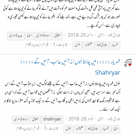
غزل شہریار کشتی جاں سے اُتر جانے کو جی چاہتا ہے اِن دِنوں یُوں ہے کہ، مرجانے کو جی چاہتا
ہے گھر میں یاد آتی تھی کل دشت کی وُسعت ہم کو دشت میں آئے تو گھر جانے کو جی چاہتا ہے کوئی
صُورت ہو، کہ پِھر آگ رگ و پے میں بہے راکھ بننے کو، بِکھر جانے کو جی چاہتا ہے کیسی مجبُوری و
لاچاری ہے، اُس کُوچے...
طارق شاہ
لڑی
دسمبر 20، 2018
اخلاق
اردو شاعری
انڈیا
جدید شاعری
جوابات: 1
فورم:
پسندیدہ کلام
شہریار
طارق شاہ
علیگڑھ
غزل
شہریار ::::: مَیں چاہتا ہُوں! نہ آئیں عذاب، آئیں گے:::::
Shahryar
غزل شہریار مَیں چاہتا ہُوں! نہ آئیں عذاب، آئیں گے یہ جتنے لوگ ہیں، زیرِعتاب آئیں گے اِس
اِک خبر سے سراسیمہ ہیں سبھی، کہ یہاں ! نہ رات ہوگی، نہ آنکھوں میں خواب آئیں گے ذرا سی دیر
ہے خوشبُو و رنگ کا میلہ خِزاں کی زد میں ابھی یہ گُلاب آئیں گے ہر ایک موڑ پہ اِک حشر سا بَپا ہوگا ہر
ایک لمحہ، نئے...
طارق شاہ
لڑی
نومبر 26، 2018
shahryar
اخلاق
اردو شاعری
جوابات: 1
فورم:
پسندیدہ کلام
انڈیا
شہریار
طارق شاہ
علیگڑھ
غزل