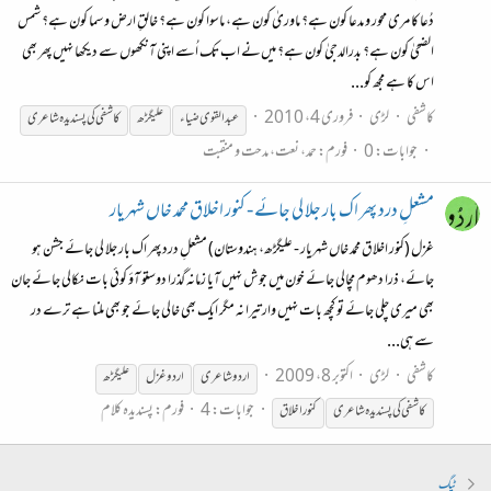
دُعا کا مری محور و مدعا کون ہے؟ ماوریٰ کون ہے، ماسوا کون ہے؟ خالقِ ارض و سما کون ہے؟ شمس
الضحیٰ کون ہے؟ بدرالدجیٰ کون ہے؟ میں‌نے اب تک اُسے اپنی آنکھوں سے دیکھا نہیں پھر بھی
اس کا ہے مجھ کو...
کاشفی
لڑی
فروری 4، 2010
عبدالقوی ضیاء
علیگڑھ
کاشفی کی پسندیدہ شاعری
جوابات: 0
فورم:
حمد، نعت، مدحت و منقبت
مشعلِ درد پھر اک بار جلا لی جائے - کنور اخلاق محمد خاں شہریار
غزل (کنور اخلاق محمد خاں شہریار - علیگڑھ، ہندوستان) مشعلِ درد پھر اک بار جلا لی جائے جشن ہو
جائے، ذرا دھوم مچالی جائے خون میں جوش نہیں آیا زمانہ گذرا دوستو آؤ کوئی بات نکالی جائے جان
بھی میری چلی جائے تو کچھ بات نہیں وار تیرا نہ مگر ایک بھی خالی جائے جو بھی ملنا ہے ترے در
سے ہی...
کاشفی
لڑی
اکتوبر 8، 2009
اردو شاعری
اردو غزل
علیگڑھ
جوابات: 4
فورم:
پسندیدہ کلام
کاشفی کی پسندیدہ شاعری
کنور اخلاق
ٹیگ