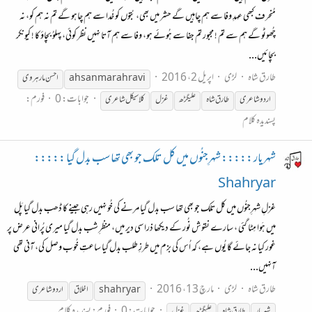
مُنحرف کبھی عہدِ وفا سے ہم چاہیں گے حشر میں بھی، بُتوں کو خُدا سے ہم چاہو گے تم نہ ہم کو، نہ
چُھوٹو گے ہم سے تم ! مجبور تم جفا سے ہُوئے ہو، وفا سے ہم آتا نہیں نظر کوئی، پہلوُ بچاؤ کا ! کیونکر
بچائیں...
طارق شاہ
لڑی
اپریل 2، 2016
ahsan marahravi
احسن مارہروی
جوابات: 0
فورم:
اردو شاعری
طارق شاہ
علیگڑھ
غزل
کلاسیکل شاعری
پسندیدہ کلام
شہریار ::::: شہرِجنُوں میں کل تلک جو بھی تھا سب بدل گیا :::::
Shahryar
غزلِ شہرِجنُوں میں کل تلک جو بھی تھا سب بدل گیا مرنے کی خُو نہیں رہی جینے کا ڈھب بدل گیا پَل
میں ہَوا مِٹا گئی ، سارے نقوش نُور کے دیکھا ذرا سی دیر میں، منظرِ شب بدل گیا میری پُرانی عرض پر
غور کیا نہ جائے گا یُوں ہے، کہ اُس کی بزم میں طرزِ طلب بدل گیا ساعتِ خُوب وصل کی، آنی تھی
آنہیں...
طارق شاہ
لڑی
مارچ 13، 2016
shahryar
اخلاق
اردو شاعری
جوابات: 0
فورم:
پسندیدہ کلام
شہریار
طارق شاہ
علیگڑھ
غزل