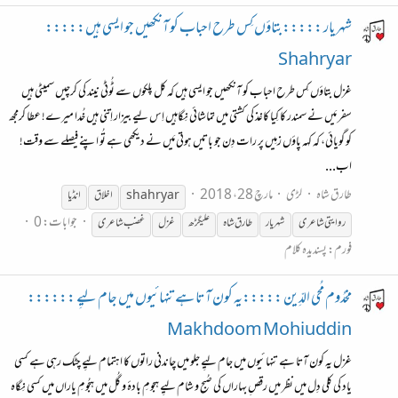
شہریار :::::بتاؤں کِس طرح احباب کو آنکھیں جو ایسی ہیں:::::
Shahryar
غزل بتاؤں کِس طرح احباب کو آنکھیں جو ایسی ہیں کہ کل پلکوں سے ٹُوٹی نیند کی کرچیں سمیٹی ہیں
سفر مَیں نے سمندر کا کِیا کاغذ کی کشتی میں تماشائی نِگاہیں اِس لیے بیزار اِتنی ہیں خُدا میرے! عطا کرمجھ
کو گویائی، کہ کہہ پاؤں زمِیں پر رات دِن جو باتیں ہوتی مَیں نے دیکھی ہے تُو اپنے فیصلے سے وقت!
اب...
طارق شاہ
لڑی
مارچ 28، 2018
shahryar
اخلاق
انڈیا
جوابات: 0
روایتی شاعری
شہریار
طارق شاہ
علیگڑھ
غزل
غضب شاعری
فورم:
پسندیدہ کلام
مخدُوم مُحی الدِّین :::::یہ کون آتا ہے تنہائیوں میں جام لیِے ::::::
Makhdoom Mohiuddin
غزل یہ کون آتا ہے تنہائیوں میں جام لیِے جلو میں چاندنی راتوں کا اہتمام لیِے چٹک رہی ہے کسی
یاد کی کلی دِل میں نظر میں رقصِ بہاراں کی صُبح و شام لیِے ہجومِ بادۂ و گُل میں ہجُومِ یاراں میں کسی نِگاہ