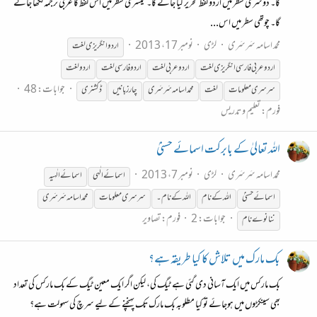
گا۔ دوسری سطر میں اردو لفظ تحریر کیا جائے گا۔ تیسری سطر میں اس لفظ کا عربی ترجمہ لکھا جائے
گا۔ چوتھی سطر میں اس...
محمد اسامہ سَرسَری
لڑی
نومبر 17، 2013
اردو انگریزی لغت
اردو عربی فارسی انگریزی لغت
اردو عربی لغت
اردو فارسی لغت
اردو لغت
جوابات: 48
سرسری
معلومات
لغت
محمد اسامہ سَرسَری
چار زبانیں
ڈکشنری
فورم:
تعلیم و تدریس
اللہ تعالیٰ کے بابرکت اسمائے حسنیٰ
محمد اسامہ سَرسَری
لڑی
نومبر 7، 2013
اسمائے الٰہی
اسمائے الٰہیہ
اسمائے حسنیٰ
اللہ کے نام
اللہ کے نام۔
سرسری
معلومات
محمد اسامہ سَرسَری
جوابات: 2
فورم:
تصاویر
ننانوے نام
بک مارک میں تلاش کا کیا طریقہ ہے؟
بک مارکس میں ایک آسانی دی گئی ہے ٹیگ کی، لیکن اگر ایک معین ٹیگ کے بک مارکس کی تعداد
بھی سینکڑوں میں ہوجائے تو کیا مطلوبہ بک مارک تک پہنچنے کے لیے سرچ کی سہولت ہے؟