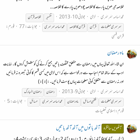
خلاصہ تیرھویں پارے کا خلاصہ چودھویں پارے کا خلاصہ...
محمد اسامہ سَرسَری
لڑی
جولائی 10، 2013
تفسیر
خلاصہ قرآن
جوابات: 77
فورم:
سرسری
معلومات
قرآن
قرآن کا خلاصہ
محمد اسامہ سَرسَری
قران فہمی
ماہ رمضان
ان شاء اللہ تعالیٰ یہاں میں رمضان سے متعلق مختلف باتیں جمع کرنے کی کوشش کروں گا۔ نہایت
ادب کے ساتھ تمام احباب سے درخواست ہے کہ اس لڑی میں کسی قسم کا کوئی تبصرہ نہ فرمائیں
اور نہ رمضان سے متعلق کوئی معلومات یہاں پوسٹ فرمائیں۔:):):)
محمد اسامہ سَرسَری
لڑی
جولائی 9، 2013
رمضان
رمضان المبارک
جوابات: 5
سرسری
معلومات
فقہی مسائل
ماہ رمضان
محمد اسامہ سَرسَری
مسائل
فورم:
اِسلامی تعلیمات
آٹھ باتوں میں آٹھ آٹھ باتیں
آٹھویں سالگرہ
(۱)۔۔۔آٹھ کا لفظ آٹھ زبانوں میں 1: اردو: آٹھ 2: عربی: ثمانیہ 3: فارسی: ہشت 4: