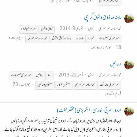
جوابات: 42
فورم:
بزم سخن
محمد اسامہ سَرسَری
ماہنامہ ذوق و شوق کراچی
محمد اسامہ سَرسَری
لڑی
جنوری 9، 2014
ذوق و شوق
سرسری
اردو
جوابات:
سرسری
معلومات
شمارہ
ماہنامہ
ماہنامہ ذوق و شوق
محمد اسامہ سَرسَری
18
فورم:
اردو نامہ
دعائیں
محمد اسامہ سَرسَری
لڑی
نومبر 22، 2013
دعا
دعائیں
سرسری
معلومات
جوابات: 23
سرسری
وظائف
محمد اسامہ سَرسَری
مسنون اذکار
مسنون دعائیں
فورم:
تصاویر
اردو ، عربی ، فارسی ، انگریزی (مختصر لغت)
ان شاء اللہ تعالیٰ اس لڑی میں اردو زبان کے حروف تہجی کی ترتیب پر مفردات کو چار زبانوں
(اردو،عربی،فارسی،انگریزی) میں پیش کیا جائے گا۔ پہلی سطر میں اردو لفظ کا منبع و ماخذ ذکر کیا جائے