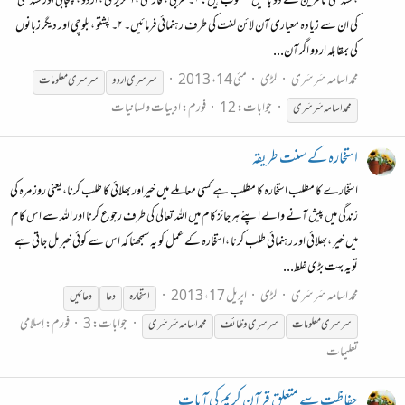
، سندھی ناظرین سے دو باتیں مطلوب ہیں: ۱۔ عربی ، فارسی ، انگریزی ، اردو ، پنجابی اور سندھی
کی ان سے زیادہ معیاری آن لائن لغت کی طرف رہنمائی فرمائیں۔ ۲۔ پشتو ، بلوچی اور دیگر زبانوں
کی بمقابلہ اردو اگر آن...
محمد اسامہ سَرسَری
لڑی
مئی 14، 2013
سرسری
اردو
سرسری
معلومات
جوابات: 12
فورم:
ادبیات و لسانیات
محمد اسامہ سَرسَری
استخارہ کے سنت طریقہ
استخارے کا مطلب استخارہ کا مطلب ہے کسی معاملے میں خیراور بھلائی کا طلب کرنا،یعنی روز مرہ کی
زندگی میں پیش آنے والے اپنے ہرجائز کام میں اللہ تعالی کی طرف رجوع کرنا اور اللہ سے اس کام
میں خیر ،بھلائی اور رہنمائی طلب کرنا ،استخارہ کے عمل کو یہ سمجھنا کہ اس سے کوئی خبر مل جاتی ہے
تویہ بہت بڑی غلط...
محمد اسامہ سَرسَری
لڑی
اپریل 17، 2013
استخارہ
دعا
دعائیں
جوابات: 3
فورم:
اِسلامی
سرسری
معلومات
سرسری
وظائف
محمد اسامہ سَرسَری
تعلیمات
حفاظت سے متعلق قرآن کریم کی آیات