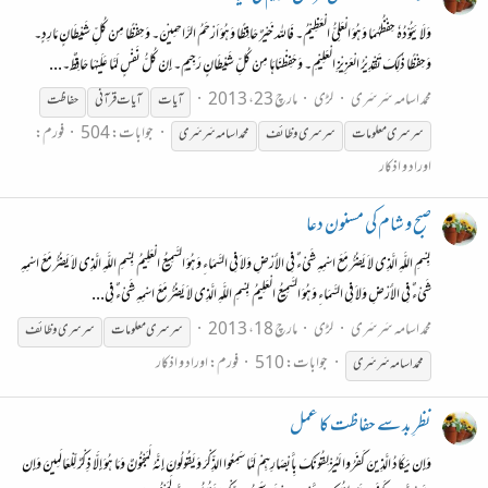
وَلَایَئُوْدُہٗ حِفْظُهُمَا وَهُوَ الْعَلِيُّ الْعَظِيْمُ۔ فَالله خَيْرٌ حَافِظًا وَهُوَ اَرْحَمُ الرَّاحِمِيْنَ۔ وَحِفْظًا مِنْ كُلِّ شَيْطَانٍ مَارِدٍ۔
وَحِفْظًا ذٰلِكَ تَقْدِيْرُ الْعَزِيْزِ الْعَلِيْمِ۔ وَحَفِظْنَاهَا مِنْ كُلِّ شَيْطَانٍ رَجِيمٍ۔ إِنْ كُلُّ نَفْسٍ لَمَّا عَلَيْهَا حَافِظٌ۔...
محمد اسامہ سَرسَری
لڑی
مارچ 23، 2013
آیات
آیات قرآنی
حفاظت
جوابات: 504
فورم:
سرسری
معلومات
سرسری
وظائف
محمد اسامہ سَرسَری
اوراد و اذکار
صبح و شام کی مسنون دعا
بِسْمِ اللَّهِ الَّذِى لاَ يَضُرُّ مَعَ اسْمِهِ شَىْءٌ فِى الأَرْضِ وَلاَ فِى السَّمَاءِ وَهُوَ السَّمِيعُ الْعَلِيمُ بِسْمِ اللَّهِ الَّذِى لاَ يَضُرُّ مَعَ اسْمِهِ
شَىْءٌ فِى الأَرْضِ وَلاَ فِى السَّمَاءِ وَهُوَ السَّمِيعُ الْعَلِيمُ بِسْمِ اللَّهِ الَّذِى لاَ يَضُرُّ مَعَ اسْمِهِ شَىْءٌ فِى...
محمد اسامہ سَرسَری
لڑی
مارچ 18، 2013
سرسری
معلومات
سرسری
وظائف
جوابات: 510
فورم:
اوراد و اذکار
محمد اسامہ سَرسَری
نظرِ بد سے حفاظت کا عمل
وَإِن يَكَادُ الَّذِينَ كَفَرُوا لَيُزْلِقُونَكَ بِأَبْصَارِهِمْ لَمَّا سَمِعُوا الذِّكْرَ وَيَقُولُونَ إِنَّهُ لَمَجْنُونٌ وَمَا هُوَ إِلَّا ذِكْرٌ لِّلْعَالَمِينَ وَإِن