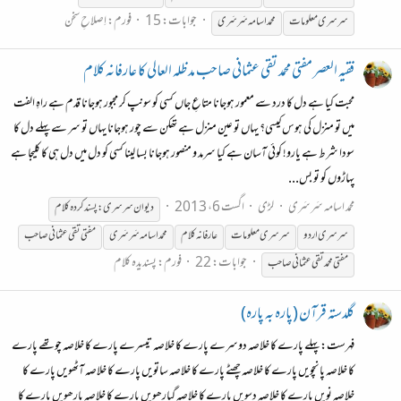
جوابات: 15
فورم:
اِصلاحِ سخن
سرسری
معلومات
محمد اسامہ سَرسَری
فقیہ العصر مفتی محمد تقی عثمانی صاحب مد ظلہ العالی کا عارفانہ کلام
محبت کیا ہے دل کا درد سے معمور ہوجانا متاعِ جاں کسی کو سونپ کر مجبور ہوجانا قدم ہے راہِ الفت
میں تو منزل کی ہوس کیسی؟ یہاں تو عین منزل ہے تھکن سے چور ہوجانا یہاں تو سر سے پہلے دل کا
سودا شرط ہے یارو! کوئی آسان ہے کیا سرمد و منصور ہوجانا بسا لینا کسی کو دل میں دل ہی کا کلیجا ہے
پہاڑوں کو تو بس...
محمد اسامہ سَرسَری
لڑی
اگست 6، 2013
دیوان
سرسری
: پسندکردہ کلام
سرسری
اردو
سرسری
معلومات
عارفانہ کلام
محمد اسامہ سَرسَری
مفتی تقی عثمانی صاحب
جوابات: 22
فورم:
پسندیدہ کلام
مفتی محمد تقی عثمانی صاحب
گلدستہ قرآن (پارہ بہ پارہ)
فہرست: پہلے پارے کا خلاصہ دوسرے پارے کا خلاصہ تیسرے پارے کا خلاصہ چوتھے پارے
کا خلاصہ پانچویں پارے کا خلاصہ چھٹے پارے کا خلاصہ ساتویں پارے کا خلاصہ آٹھویں پارے کا
خلاصہ نویں پارے کا خلاصہ دسویں پارے کا خلاصہ گیارھویں پارے کا خلاصہ بارھویں پارے کا