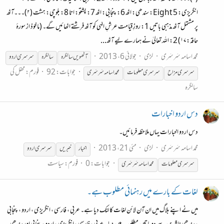
انگریزی: Eight 5: سندھی: اٹھ 6: پنجابی: اٹھ 7: پشتو: اتا 8: بلوچی: ہشت (۲)۔۔۔آٹھ
پر مشتمل آٹھ مذہبی باتیں 1: روزِ قیامت عرشِ الہٰی کو آٹھ فرشتے اٹھائیں گے۔ (ماخوذ از سورۂ
حاقہ:۱۷) 2: اللہ تعالیٰ نے ہمارے لیے آٹھ...
محمد اسامہ سَرسَری
لڑی
جولائی 6، 2013
آٹھویں سالگرہ
سالگرہ
سرسری
اردو
جوابات: 92
فورم:
محفل کی
سرسری
مزاح
سرسری
معلومات
محمد اسامہ سَرسَری
سالگرہ
دس اردو اخبارات
دس اردو اخبارات یہاں ملاحظہ فرمائیں۔
محمد اسامہ سَرسَری
لڑی
مئی 21، 2013
اخبار
خبریں
سرسری
اردو
جوابات: 0
فورم:
سیاست
سرسری
معلومات
محمد اسامہ سَرسَری
لغات کے بارے میں رہنمائی مطلوب ہے۔
میں نے اپنے بلاگ میں ان آن لائن لغات کا لنک دیا ہے۔ عربی ، فارسی ، انگریزی ، اردو ، پنجابی