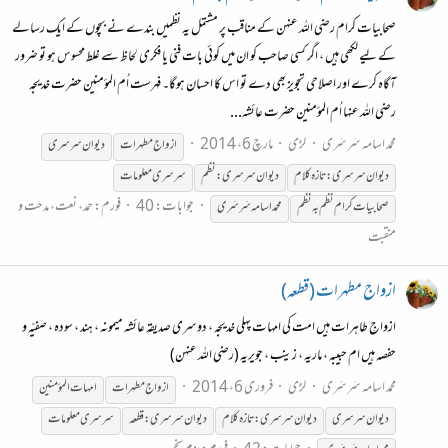
صحابیات کرام رضی اللہ عنہن کے مناقب پر مشتمل یہ نظمیں بندے نے بچوں کے ایک رسالے
کے لیے لکھی ہیں ، اگر کسی صاحب کو ان میں کوئی بات فنی یا فکری لحاظ سے غلط محسوس ہو تو ضرور
آگاہ کرے اور اصلاحی تجویز بھی دے تو اس کا احسان ہوگا۔ فہرست اُم المؤمنین حضرت خدیجہ
رضی اللہ عنہا اُم المؤمنین حضرت عائشہ...
محمد اسامہ سَرسَری
لڑی
مارچ 6، 2014
ازواج مطہرات
دیوان
سرسری
دیوان
سرسری
: تازہ کلام
دیوان
سرسری
: نظم
سرسری
معلومات
جوابات: 40
فورم:
حمد، نعت، مدحت و
صحابیات کرام نظم بہ نظم
محمد اسامہ سَرسَری
منقبت
ازواج مطہرات (قطعہ)
ازواجِ طاہرات ہیں امت کی امہات پہلی خدیجہ ، دوسری صدیقہ عائشہ میمونہ ، ہند ، سودہ ، صفیّہ و
حفصہ ہیں ام حبیبہ ، ماریہ ، زینب ، جویریہ (رضی اللہ عنہن)
محمد اسامہ سَرسَری
لڑی
فروری 6، 2014
ازواج مطہرات
امہات المؤمنین
دیوان
سرسری
دیوان
سرسری
: تازہ کلام
دیوان
سرسری
: قطعہ
سرسری
معلومات