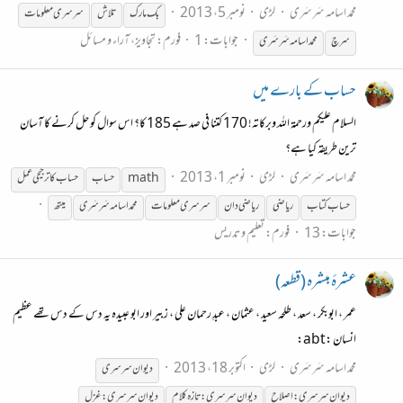
محمد اسامہ سَرسَری
لڑی
نومبر 5، 2013
بک مارک
تلاش
سرسری
معلومات
جوابات: 1
فورم:
تجاویز، آراء و مسائل
سرچ
محمد اسامہ سَرسَری
حساب کے بارے میں
السلام علیکم ورحمۃ اللہ وبرکاتہ! 170 کتنا فی صد ہے 185 کا؟ اس سوال کو حل کرنے کا آسان
ترین طریقہ کیا ہے؟
محمد اسامہ سَرسَری
لڑی
نومبر 1، 2013
math
حساب
حساب کا ترجیحی عمل
حساب کتاب
ریاضی
ریاضی دان
سرسری
معلومات
محمد اسامہ سَرسَری
میتھ
جوابات: 13
فورم:
تعلیم و تدریس
عشرۂ مبشرہ (قطعہ)
عمر ، ابوبکر ، سعد ، طلحہ سعید ، عثمان ، عبدِ رحمان علی ، زبیر اور ابو عبیدہ یہ دس کے دس تھے عظیم
انسان :abt:
محمد اسامہ سَرسَری
لڑی
اکتوبر 18، 2013
دیوان
سرسری
دیوان
سرسری
: اصلاح
دیوان
سرسری
: تازہ کلام
دیوان
سرسری
: غزل