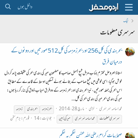
داخل ہوں
ٹیگ
سرسری معلومات
بحرہندی کی کل 256 اور بحرزمزمہ کی کل 512 صورتیں اور دونوں کے
درمیان فرق
استاذ العروض محترم جناب مزمل شیخ بسمل صاحب کا مضمون میر کی ہندی بحر کی حقیقت پڑھ کر دل
خوش ہوگیا، اسی خوشی میں شیخ صاحب کے بتائے ہوئے تسکین اوسط کے قاعدے کے مطابق
اس بحر کی جملہ صورتیں ، نیز بحر ہندی اور بحر زمزمہ کے دو فرق احبابِ ذوق کی نذر کر رہا ہوں:
میر کی ہندی بحر میر کی ہندی بحر کی کل...
محمد اسامہ سَرسَری
لڑی
مارچ 28، 2014
بحر زمزمہ
بحر ہندی
زمزمہ
جوابات: 14
فورم:
بزم سخن
سرسری
معلومات
محمد اسامہ سَرسَری
میر کی زمین
صحابیات کرام رضی اللہ عنہن نظم بہ نظم