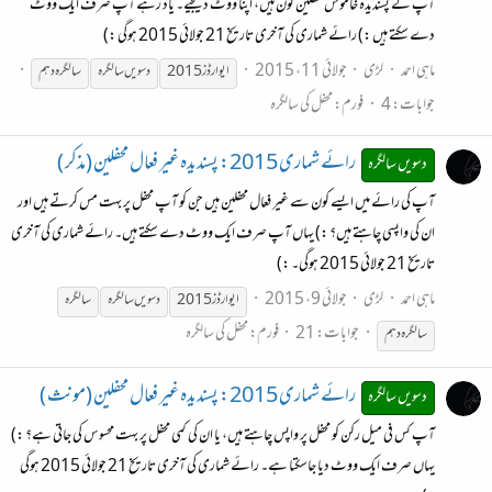
آپ کے پسندیدہ خاموش محفلین کون ہیں، اپنا ووٹ دیجیے۔ یاد رہے آپ صرف ایک ووٹ
دے سکتے ہیں :) رائے شماری کی آخری تاریخ 21 جولائی 2015 ہوگی :)
ماہی احمد
لڑی
جولائی 11، 2015
ایوارڈز 2015
دسویں
سالگرہ
سالگرہ
دہم
جوابات: 4
فورم:
محفل کی سالگرہ
رائے شماری 2015: پسندیدہ غیر فعال محفلین (مذکر )
دسویں سالگرہ
آپ کی رائے میں ایسے کون سے غیر فعال محفلین ہیں جن کو آپ محفل پر بہت مس کرتے ہیں اور
ان کی واپسی چاہتے ہیں؟ :) یہاں آپ صرف ایک ووٹ دے سکتے ہیں۔ رائے شماری کی آخری
تاریخ 21 جولائی 2015 ہوگی۔ :)
ماہی احمد
لڑی
جولائی 9، 2015
ایوارڈز 2015
دسویں
سالگرہ
سالگرہ
جوابات: 21
فورم:
محفل کی سالگرہ
سالگرہ
دہم
رائے شماری 2015: پسندیدہ غیر فعال محفلین (مونث )
دسویں سالگرہ
آپ کس فی میل رکن کو محفل پر واپس چاہتے ہیں، یا ان کی کمی محفل پر بہت محسوس کی جاتی ہے؟ :)
یہاں صرف ایک ووٹ دیا جاسکتا ہے۔ رائے شماری کی آخری تاریخ 21 جولائی 2015 ہوگی