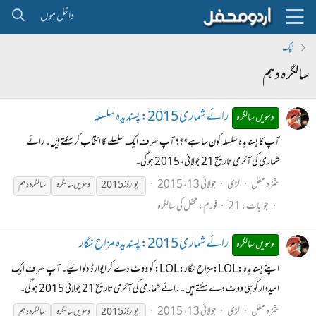
داخل ہوں
ٹیگ
سالگرہ دہم
رائے شماری 2015: پسندیدہ سلسلہ
دسویں سالگرہ
آپ کا پسندیدہ سلسلہ کون سا ہے؟؟؟ آپ صرف ایک سلسلے کا انتخاب کر سکتے ہیں۔ رائے
شماری کی آخری تاریخ 21 جولائی، 2015 ہو گی۔
شزہ مغل
لڑی
جولائی 13، 2015
ایوارڈز 2015
دسویں
سالگرہ
سالگرہ
دہم
جوابات: 21
فورم:
محفل کی سالگرہ
رائے شماری 2015: پسندیدہ مزاح نگار
دسویں سالگرہ
اپنے پسندیدہ :LOL:مزاح نگار:LOL: کو ووٹ دے کر ایوارڈ دلوائیے۔ آپ صرف ایک
امیدوار کو ہی ووٹ دے سکتے ہیں۔ رائے شماری کی آخری تاریخ 21 جولائی 2015 ہو گی۔
شزہ مغل
لڑی
جولائی 13، 2015
ایوارڈز 2015
دسویں
سالگرہ
سالگرہ
دہم