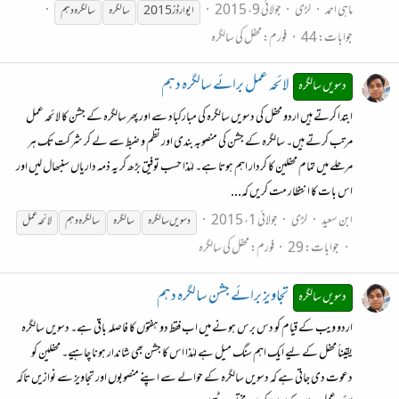
ماہی احمد
لڑی
جولائی 9، 2015
ایوارڈز 2015
سالگرہ
سالگرہ
دہم
جوابات: 44
فورم:
محفل کی سالگرہ
لائحہ عمل برائے سالگرہ دہم
دسویں سالگرہ
ابتدا کرتے ہیں اردو محفل کی دسویں سالگرہ کی مبارکباد سے اور پھر سالگرہ کے جشن کا لائحہ عمل
مرتب کرتے ہیں۔ سالگرہ کے جشن کی منصوبہ بندی اور نظم و ضبط سے لے کر شرکت تک ہر
مرحلے میں تمام محفلین کا کردار اہم ہوتا ہے۔ لہٰذا حسب توفیق بڑھ کر یہ ذمہ داریاں سنبھال لیں اور
اس بات کا انتظار مت کریں کہ...
ابن سعید
لڑی
جولائی 1، 2015
دسویں
سالگرہ
سالگرہ
سالگرہ
دہم
لائحہ عمل
جوابات: 29
فورم:
محفل کی سالگرہ
تجاویز برائے جشن سالگرہ دہم
دسویں سالگرہ
اردو ویب کے قیام کو دس برس ہونے میں اب فقط دو ہفتوں کا فاصلہ باقی ہے۔ دسویں سالگرہ
یقیناً محفل کے لیے ایک اہم سنگ میل ہے لہٰذا اس کا جشن بھی شاندار ہونا چاہیے۔ محفلین کو
دعوت دی جاتی ہے کہ دسویں سالگرہ کے حوالے سے اپنے منصوبوں اور تجاویز سے نوازیں تاکہ