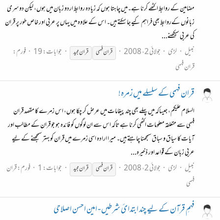
مضامین کے روابط اکٹھے کرنا ہے۔میں چاہتا ہوں کہ زیادہ روابط اردو زبان میں ہوں، لیکن دوسری
زبانوں کےروابط بھی فراہم کیے جا سکتے ہیں۔ اس کے علاوہ میں یہاں پر عربی اور خاص طور پر قران
کی عربی سیکھنے...
نبیل
لڑی
جولائی 2، 2008
جوابات: 19
فورم:
قران
فہمی
قران
مجید
قران فہمی
قران فہمی کے سلسلے میں زمرہ!
السلام علیکم، جیساکہ میں پہلے بھی چند پیغامات میں عرض کر چکا ہوں، اس زمرے کا مقصد قران
فہمی سے متعلقہ معلومات اکٹھی کرنا ہے تاکہ اس سے ان لوگوں کو فائدہ ہو جو قران کے مطالب اور
آیات کا سیاق و سباق سمجھنا چاہتے ہیں۔ میرا ارادہ اسی زمرے میں قران کو بہتر سمجھنے کے لیے
عربی زبان کے قواعد اور ذخیرہ...
نبیل
لڑی
جولائی 2، 2008
جوابات: 1
فورم:
قران
قران
فہمی
قران
مجید
فہمی
فہمِ قرآن کے لیے چند ابتدائ شرطیں - امین احسن اصلاحی