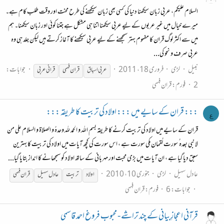
السلام علیکم، عربی زبان سیکھنا دنیا کی کسی بھی زبان سیکھنے کی طرح محنت اور وقت طلب کام ہے۔
میرے خیال میں غیر عربوں کے لیے عربی سیکھنا اتنا ہی مشکل ہے جتنا کوئی اور زبان سیکھنا۔ ہم
میں سے اکثر لوگ قران کا مفہوم بہتر سمجھنے کے لیے عربی سیکھنے کا آغاز کرتے ہیں لیکن جلد ہی وہ
عربی صرف و نحو کی...
نبیل
لڑی
فروری 18، 2011
جوابات:
عربی اسباق
قران
فہمی
قران
ی عربی
2
فورم:
قران فہمی
::: قران کے سایے میں ::: اولاد کی تربیت کا طریقہ :::
ع
قران کے سایے میں اولاد کی تربیت کرنے کا طریقہ بسم اللہ و الحمد للہ وحدہُ و الصلاۃ و السلام علی من
لا نبی بعدہ ُ سورت لُقمان مکی سورت ہے ، اس سورت کی کچھ آیات میں اولاد کی تربیت کا بہترین
سبق دیا گیا ہے ، ان آیات میں بڑی محبت اور مہربانی کے ساتھ اولاد کو سمجھانے کا انداز بتایا گیا...
عادل ـ سہیل
لڑی
جنوری 10، 2010
اولاد
تربیت
عادل سہیل
قران
فہمی
جوابات: 6
فورم:
قران فہمی
قرآنی اعجازِبیانی کے چند تراشے - محبوب فروغ احمد قاسمی