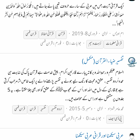
ایک قرآنی آیت جس میں عربی کے سارے حروف تہجی پائے جاتے ہیں: مُّحَمَّدٌ رَّسُولُ اللَّهِ ۚ وَالَّذِينَ
مَعَهُ أَشِدَّاءُ عَلَى الْكُفَّارِ رُحَمَاءُ بَيْنَهُمْ ۖ تَرَاهُمْ رُكَّعًا سُجَّدًا يَبْتَغُونَ فَضْلًا مِّنَ اللَّهِ وَرِضْوَانًا ۖ سِيمَاهُمْ فِي وُجُوهِهِم مِّنْ أَثَرِ
السُّجُودِ ۚ...
ام اویس
لڑی
فروری 8، 2019
قرآن
قرآنی الفاظ
قران
فہمی
جوابات: 0
فورم:
قران فہمی
قران
ی معلومات
نزہت وسیم
تفسیر ضیاءالقرآن (مکمل)
السلام علیکم و رحمۃاللہ و برکاته پیارے قارئین اکرام، پیشِ خدمت ہے قرآن پاک کی نہایت ہی
عمدہ اُردو تفسیر۔ عشق و محبت کا رنگ لیے ہوئے یہ تفسیر پڑھنے والے پر ایک خاص اثر مرتب کرتی
ہے جو قاری کے دل میں اللہ اور اُس کے محبوبﷺ کے عشق کو اور بھی جِلا بخشتا ہے۔ یہ 5
جلدوں پر مشتمل ہے اور اِس کے مؤلف ہیں...
محمد عامر شہزاد
لڑی
دسمبر 5، 2015
اردوتفسیر
تفسیر
قران
قران
فہمی
جوابات: 0
فورم:
قران فہمی
پی ڈی ایف
عربی سیکھنا اور قرانی عربی سیکھنا