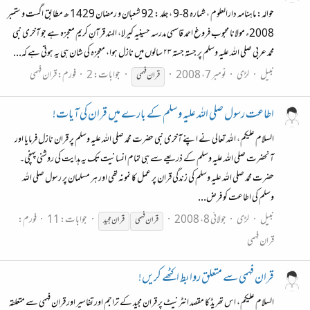
حوالہ: ماہنامہ دارالعلوم ، شمارہ 8-9 ، جلد : 92 شعبان و رمضان 1429 ھ مطابق اگست و ستمبر
2008ء مولانا محبوب فروغ احمد قاسمی مدرسہ حسینیہ کیرلا، الہند قرآنِ کریم معجزہ ہے جو آخری نبی
محمد عربی صلی اللہ علیہ وسلم پر جستہ جستہ ۲۳ سالوں میں نازل ہوا، معجزہ کی شان ہی یہ ہوتی ہے کہ...
نبیل
لڑی
نومبر 7، 2008
جوابات: 2
فورم:
قران فہمی
قران
فہمی
اطاعت رسول صلی اللہ علیہ وسلم کے بارے میں قران کی آیات!
السلام علیکم، اللہ تعالی نے اپنے آخری نبی حضرت محمد صلی اللہ علیہ وسلم پر قران نازل فرمایا اور
آنحضرت صلی اللہ علیہ وسلم کے ذریعے سے ہی تمام انسانیت تک یہ ہدایت کی روشنی پہنچی۔
حضرت محمد صلی اللہ علیہ وسلم کی زندگی قران پر عمل کا نمونہ تھی اور ہر مسلمان پر رسول صلی اللہ
وسلم کی اطاعت کو فرض...
نبیل
لڑی
جولائی 8، 2008
جوابات: 11
فورم:
قران
فہمی
قران
مجید
قران فہمی
قران فہمی سے متعلق روابط اکٹھے کریں!
السلام علیکم، اس تھریڈ‌ کا مقصد انٹرنیٹ پر قران مجید کے تراجم اور تفاسیر اور قران فہمی سے متعلقہ