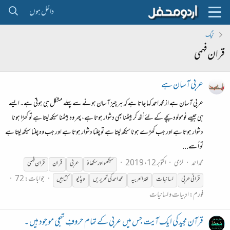
داخل ہوں
ٹیگ
قران فہمی
عربی آسان ہے
عربی آسان ہے از محمد احمد کہا جاتا ہے کہ ہر چیز آسان ہونے سے پہلے مشکل ہی ہوتی ہے۔ ایسے
ہی جیسے نومولود بچے کے لئے اُٹھ کر بیٹھنا بھی دشوار ہوتا ہے، پھر وہ بیٹھنا سیکھ لیتا ہے تو کھڑا ہونا
دشوار ہوتا ہے اور جب کھڑے ہونا سیکھ لیتا ہے تو چلنا دشوار ہوتا ہے اور جب وہ چلنا سیکھ لیتا ہے
تو اُسے...
محمداحمد
لڑی
اکتوبر 12، 2019
سیکھو اور سکھاؤ
عربی
قران
قران
فہمی
جوابات: 72
قران
ی عربی
لسانیات
لغۃ العربیہ
محمد احمد کی تحریریں
ویڈیو
کتابیں
فورم:
ادبیات و لسانیات
قرآن مجید کی ایک آیت جس میں عربی کے تمام حروفِ تہجی موجود ہیں ۔