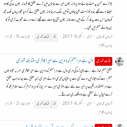
جو ترے حسن پہ مٹ جائے وہ پروانہ بنوں میرے جاناں میں ترے عشق کا افسانہ بنوں بندگی کا وہ
سلیقہ دے مجھے بندہ نواز مٹ بھی جاؤں تو میں سنگِ درِ جانانہ بنوں عشق نے کر دیا مجبور یہاں تک مجھ
کو جان اس بت پہ فدا کر کے میں بت خانہ بنوں اتنی چاہت ہے مجھے اے مرے محبوب تری تو جو
بن جائے صنم میں بھی...
فرحان محمد خان
لڑی
اکتوبر 9، 2017
جوابات: 9
فورم:
فنا
فنا
بلند شہری
پسندیدہ کلام
دل ہے مرا صنم کدہ دین ہے میرا کافری- فنا بلند شہری
فنا بلند شہری
عشق صنم نماز ہے ، ہے یہی زندگی مری دل ہے مرا صنم کدہ دین ہے میرا کافری سر بہ سجود ہوں
صنم ، بت کدہِ مجاز میں دے گئی بت پرستیاں تیری ادائے دلبری زاہدِ عشق سے جدا مذہبِ عشق
ہے مرا جھکنا درِ نقیب پر میرے لئے ہے بہتری میرے سرِ نیاز کو دیر و حرم کرے سلام مجھ کو
ترے خیال نے بخشی ہے وہ قلندری صدقے...
فرحان محمد خان
لڑی
اکتوبر 4، 2017
جوابات: 2
فورم:
فنا
فنا
بلند شہری
پسندیدہ کلام