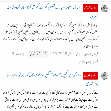
ایسا بننا سنورنا مبارک تمہیں کم سے کم اتنا کہنا ہمارا کرو-فنا بلند
فنا بلند شہری
شہری
ایسا بننا سنورنا مبارک تمہیں کم سے کم اتنا کہنا ہمارا کرو چاند شرمائے گا چاندنی رات میں یوں نہ
زلفوں کو اپنی سنورا کرو یہ تبسم یہ عارض یہ روشن جبیں یہ ادا یہ نگاہیں یہ زلفیں حسیں آئنے کی نظر
لگ نہ جائے کہیں جانِ جاں اپنا صدقہ اتارا کرو دل تو کیا چیز ہے جان سے جائیں گے، موت آنے
سے پہلے ہی مر...
فرحان محمد خان
لڑی
اکتوبر 18، 2017
جوابات: 3
فنا
فنا
بلند شہری
فورم:
پسندیدہ کلام
مے کدہ بن گئیں مست آنکھیں ، زلف کالی گھٹا ہو گئی ہے - فنا
فنا بلند شہری
بلند شہری
مے کدہ بن گئیں مست آنکھیں ، زلف کالی گھٹا ہو گئی ہے کیا ہو مے کا نشہ زندگی میں ، زندگی خود نشہ
ہو گئی ہے بے اجازت لبوں کو تمھارے چوم کر خود پریشاں ہوں میں ہوش میں اتنی جُراَت نہ ہوتی ،
بے خودی میں خطا ہو گئی ہے پہلے تو دیکھنا ، مسکرانا ، پھر نظر پھیرنا روٹھ جانا ہو گیا خون کتنوں کا