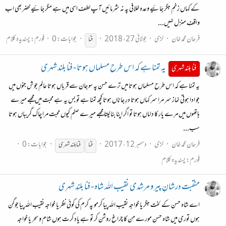
کے کہاں زخمِ جگر جَائیے وعدہ خلافی پہ نہ شرمائیں آپ لطف اسی میں ہے مگر جَائیے خضر بھی اب
واقفِ منزل نہیں...
فرحان محمد خان
لڑی
جولائی 27، 2018
جوابات: 0
فورم:
پسندیدہ کلام
فنا
یہ تمنا ہے کہ اس طرح مسلماں ہوتا - فنا بلند شہری
فنا بلند شہری
یہ تمنا ہے کہ اس طرح مسلماں ہوتا میں ترے حسن پہ سو جان سے قرباں ہوتا عالمِ جوش جنوں میں
جو ادا ہوتی نماز سر مرا سر کہاں ہوتا درِ جاناں ہوتا کچھ تمنا ہے تو بس یہ ہے محبت میں مجھے میرے
ہاتھوں میں مرے یار کا داماں ہوتا تو اگر اپنا بنا لیتا مجھے میرے صنم کیوں محبت مرا چاک گریباں ہوتا
سب...
فرحان محمد خان
لڑی
دسمبر 12، 2017
جوابات: 0
فنا
فنا
بلند شہری
فورم:
پسندیدہ کلام
منقبت درشانِ پیر و مرشدی نقیب اللہ شاہ - فنا بلند شہری
اے شاہ حسن کے لخت جگر یا خواجہ نقیب اللہ پیا کرمو پہ کرم کی کوئی نظر یا خواجہ نقیب اللہ پیا جوگن
ہوں توری میں شاہ حسن مورے من کا چراغ روشن کر تو ہے یاد کرت ہوں شام و سحر یا خواجہ