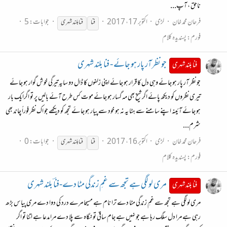
ناحق ، آپ...
فرحان محمد خان
لڑی
اکتوبر 17، 2017
جوابات: 5
فنا
فنا
بلند شہری
فورم:
پسندیدہ کلام
جو نظر آر پار ہو جائے - فنا بلند شہری
فنا بلند شہری
جو نظر آر پار ہو جائے وہی دل کا قرار ہو جائے اپنی زلفوں کا ڈال دو سایہ تِیرگی خوش گوار ہو جائے
تیری نظروں کو دیکھ پائے اگر شیخ بھی مہ گسار ہو جائے موت کس طرح آئے بالیں پر تو اگرایک بار
ہو جائے آئینہ اپنے سامنے سے ہٹا یہ نہ ہو خود سے پیار ہو جائے تجھ کو دیکھے جو اک نظر فوراً چاند بھی
شرم...
فرحان محمد خان
لڑی
اکتوبر 16، 2017
جوابات: 0
فنا
فنا
بلند شہری
فورم:
پسندیدہ کلام
مری لو لگی ہے تجھ سے غمِ زندگی مٹا دے-فناؔ بلند شہری
فنا بلند شہری
مری لو لگی ہے تجھ سے غمِ زندگی مٹا دے ترا نام ہے مسیحا مرے درد کی دوا دے مری پیاس بڑھ
رہی ہے مرا دل سلگ رہا ہے جو نہیں ہے جام ساقی تو نگاہ سے پلا دے مرا مدعا ہے اتنا تو اگر