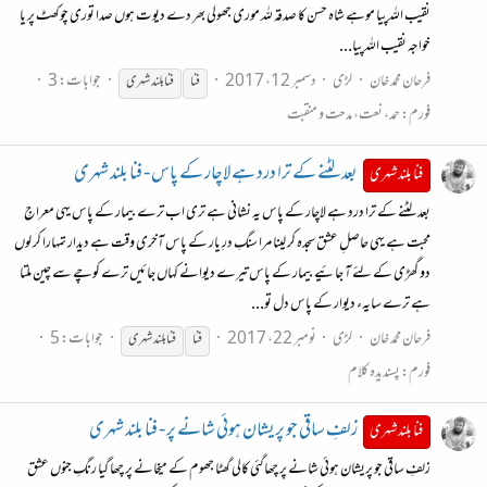
نقیب اللہ پیا موہے شاہ حسن کا صدقہ للہ موری جھولی بھر دے دیوت ہوں صدا توری چوکھٹ پر یا
خواجہ نقیب اللہ پیا...
فرحان محمد خان
لڑی
دسمبر 12، 2017
جوابات: 3
فنا
فنا
بلند شہری
فورم:
حمد، نعت، مدحت و منقبت
بعد لٹنے کے ترا درد ہے لاچار کے پاس - فنا بلند شہری
فنا بلند شہری
بعد لٹنے کے ترا درد ہے لاچار کے پاس یہ نشانی ہے تری اب ترے بیمار کے پاس یہی معراجِ
محبت ہے یہی حاصلِ عشق سجدہ کر لینا مرا سنگِ درِ یار کے پاس آخری وقت ہے دیدار تمہارا کر لوں
دو گھڑی کے لئے آ جائیے بیمار کے پاس تیرے دیوانے کہاں جائیں ترے کوچے سے چین ملتا
ہے ترے سایہء دیوار کے پاس دل تو...
فرحان محمد خان
لڑی
نومبر 22، 2017
جوابات: 5
فنا
فنا
بلند شہری
فورم:
پسندیدہ کلام
زلفِ ساقی جو پریشان ہوئی شانے پر - فنا بلند شہری
فنا بلند شہری
زلفِ ساقی جو پریشان ہوئی شانے پر چھاگئی کالی گھٹا جھوم کے میخانے پر چھا گیا رنگِ جنوں عشق