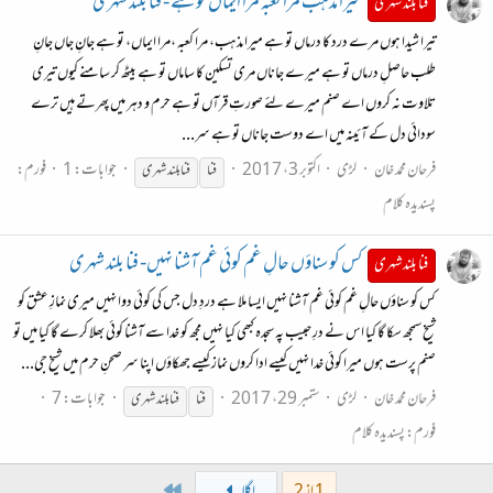
میرا مذہب مرا کعبہ مرا ایماں تو ہے - فنا بلند شہری
فنا بلند شہری
تیرا شیدا ہوں مرے درد کا درماں تو ہے میرا مذہب، مرا کعبہ ،مرا ایماں، تو ہے جانِ جاں جانِ
طلب حاصلِ درماں تو ہے میرے جاناں مری تسکین کا ساماں تو ہے بیٹھ کر سامنے کیوں تیری
تلاوت نہ کروں اے صنم میرے لئے صورتِ قرآں تو ہے حرم و دہر میں پھرتے ہیں ترے
سودائی دل کے آئینہ میں اے دوست جاناں تو ہے سر...
فرحان محمد خان
لڑی
اکتوبر 3، 2017
جوابات: 1
فورم:
فنا
فنا
بلند شہری
پسندیدہ کلام
کس کو سناؤں حالِ غم کوئی غم آشنا نہیں- فنا بلند شہری
فنا بلند شہری
کس کو سناؤں حالِ غم کوئی غم آشنا نہیں ایسا ملا ہے دردِ دل جس کی کوئی دوا نہیں میری نمازِ عشق کو
شیخ سمجھ سکا گا کیا اس نے درِ حبیب پہ سجدہ کبھی کیا نہیں مجھ کو خدا سے آشنا کوئی بھلا کرے گا کیا میں تو
صنم پرست ہوں میرا کوئی خدا نہیں کیسے ادا کروں نماز کیسے جھکاؤں اپنا سر صحنِ حرم میں شیخ جی...
فرحان محمد خان
لڑی
ستمبر 29، 2017
جوابات: 7
فنا
فنا
بلند شہری
فورم:
پسندیدہ کلام
Last
1 از 2
اگلا