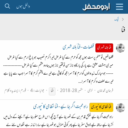
داخل ہوں
ٹیگ
فنا
قطعات - فناؔ بلند شہری
فنا بلند شہری
قطعاتمیں تو صنم پرست ہوں مجھ کو حرم سے کیا غرض تیرا کرم نصیب ہو باغِ ارم سے کیا غرض
میری بہشت عشق ہے یار کی بارگاہِ ناز سن تو فقیرِ ناز ہوں جاہ و حشم سے کیا غرض -------------
----- ہو مبارک زہد والوں کو ارم کا آسرا مجھ کو کافی ہے تیرے چشمِ کرم کا آسرا جب سے پایا ہے
تیرے لطف و کرم کا آسرا...
فرحان محمد خان
لڑی
ستمبر 28، 2018
جوابات: 4
فورم:
پسندیدہ کلام
فنا
راہِ محبت اگر جَائیے - فنا نظامی کانپوری
فنا نظامی کانپوری
راہِ محبت اگر جَائیے نقشِ قدم بن کے ٹھہر جَائیے آج کچھ اس طرح سنور جَائیے آئینے کے دل میں
اُتر جَائیے ساتھ لیے ذوقِ سفر جَائیے پھر کوئی منزل ہو ٹھہر جَائیے سارا زمانہ ہے نمکداں لئے لے