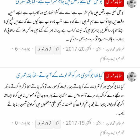
بوتل کھلی ہے رقص میں جامِ شراب ہے - فنا بلند شہری
فنا بلند شہری
بوتل کھلی ہے رقص میں جامِ شراب ہے اے مے کشو! تمھاری دعا کامیاب ہے ایسے حسین
وقت میں پینا ثواب ہے ہم تم ہیں ،مے کدہ ہے، شبِ ماہ تاب ہے کیوں مے کدے میں شیخ جی!
بنتے ہو پارسا نظریں بتا رہی ہیں کہ نیت خراب ہے پیمانہ بھر کے کہتے ہیں وہ کس ادا کے ساتھ پی لو
ہمارے ہاتھ سے پینا ثواب ہے جس سے کیا...
فرحان محمد خان
لڑی
اکتوبر 20، 2017
جوابات: 6
فنا
فنا
بلند شہری
فورم:
پسندیدہ کلام
کیا تھا جو گھڑی بھر کو تم لوٹ کے آ جاتے - فنا بلند شہری
فنا بلند شہری
کیا تھا جو گھڑی بھر کو تم لوٹ کے آ جاتے بیمارِ محبت کو صورت تو دکھا جاتے اتنا تو کرم کرتے،دکھ
درد مجھے دے کر اک بار مرے آنسو دامن سے سکھا جاتے پھر دردِ جدائی کو محسوس نہ میں کرتا اچھا تھا
اگر مجھ کو دیوانہ بنا جاتے مجھ پر غمِ فرقت کی تہمت نہ کبھی لگتی آنکھوں میں اگر اپنی تصویر بسا جاتے
پھر...
فرحان محمد خان
لڑی
اکتوبر 19، 2017
جوابات: 0
فنا
فنا
بلند شہری
فورم:
پسندیدہ کلام