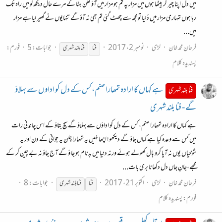
میں دل اپنا چیر کر بیٹھا ہوں میں مزار پہ تم ہو مزار میں آؤ کفن ہٹا کے مرے حال دیکھ لو میں راہ تک
رہا ہوں تمہاری مزار میں دُنیا تو مجھ سے چھٹ گئی تم بھی نہ آؤ گے تنہایوں نے گھیر لیا ہے مزار
میں...
فرحان محمد خان
لڑی
نومبر 2، 2017
جوابات: 5
فورم:
فنا
فنا
بلند شہری
پسندیدہ کلام
ہے کہاں کا ارادہ تمھارا صنم، کس کے دل کو اداوں سے بہلاؤ
فنا بلند شہری
گے - فنا بلند شہری
ہے کہاں کا ارادہ تمھارا صنم، کس کے دل کو اداؤں سے بہلاؤ گے سچ بتاؤ کے اس چاندنی رات
میں کس سے وعدہ کیا ہے کہاں جاؤ گے دیکھو! اچھا نہیں یہ تمھارا چلن یہ جوانی کے دن اور یہ
شوخیاں یوں نہ آیا کرو بال کھولے ہوئے ورنہ دنیا میں بدنام ہو جا ؤ گے آج جاؤ نہ بے چین کر کے
مجھے،جانِ جاں دل دکھانا بری بات...
فرحان محمد خان
لڑی
اکتوبر 21، 2017
جوابات: 8
فنا
فنا
بلند شہری
فورم:
پسندیدہ کلام