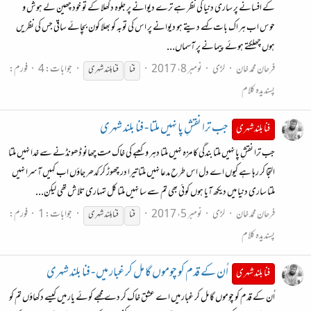
کے افسانے پر ساری دنیا کی نظر ہے ترے دیوانے پر جلوہ دکھلا کے تو خود چھین لے ہوش و
حوس اب ہر اک بات کہے دیتے ہو دیوانے پر اس کی توبہ کو بھلا کون بچائے ساقی جس کی نظریں
ہوں چھلکتے ہوئے پیمانے پر آسماں...
فرحان محمد خان
لڑی
نومبر 8، 2017
جوابات: 4
فورم:
فنا
فنا
بلند شہری
پسندیدہ کلام
جب ترا نقشِ پا نہیں ملتا - فنا بلند شہری
فنا بلند شہری
جب ترا نقشِ پا نہیں ملتا بندگی کا مزہ نہیں ملتا دہر و کعبے کی خاک مت چھانو ڈھونڈنے سے خدا نہیں ملتا
التجا کر رہا ہے کیوں اے دل اس طرح مدعا نہیں ملتا تیرا در چھوڑ کر کدھر جاؤں اب کہیں آسرا نہیں
ملتا ساری دنیا میں دیکھ آیا ہوں کوئی بھی تم سے سا نہیں ملتا کل تمہاری تلاش تھی لیکن...
فرحان محمد خان
لڑی
نومبر 5، 2017
جوابات: 1
فورم:
فنا
فنا
بلند شہری
پسندیدہ کلام
اُن کے قدم کو چوموں گا مل کر غبار میں - فنا بلند شہری
فنا بلند شہری
اُن کے قدم کو چوموں گا مل کر غبار میں اے عشق خاک کر دے مجھے کوئے یار میں کیسے دکھاؤں تم کو