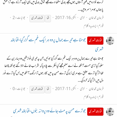
کرے گوارہ میں فقیرِ آستاں ہوں مجھے بندگی سکھا دے مجھے شوقِ بندگی میں یہی ایک آرزو ہے ترا نقشِ
پا جہاں ہو مرا سر وہیں...
فرحان محمد خان
لڑی
اکتوبر 16، 2017
جوابات: 2
فنا
فنا
بلند شہری
فورم:
پسندیدہ کلام
جو مٹا ہے تیرے جمال پر وہ ہر ایک غم سے گزر گیا-فنا بلند
فنا بلند شہری
شہری
جو مٹا ہے تیرے جمال پر وہ ہر ایک غم سے گزر گیا ہوئیں جس پہ تیری نوازشیں وہ بہار بن کے
سنور گیا تری مست آنکھ نے اے صنم مجھے کیا نظر سے پلا دیا کہ شراب خانے اجڑ گئے جو نشہ چڑھا
تھا اتر گیا ترے عشق ہے مری زندگی ترے حسن پہ میں نثار ہوں ترا رنگ آنکھ میں بس گیا ترے نور
دل میں اتر گیا کہ خرد کی...
فرحان محمد خان
لڑی
اکتوبر 11، 2017
جوابات: 0
فنا
فنا
بلند شہری
فورم:
پسندیدہ کلام
جو ترے حسن پہ مٹ جائے وہ پروانہ بنوں-فنا بلند شہری
فنا بلند شہری