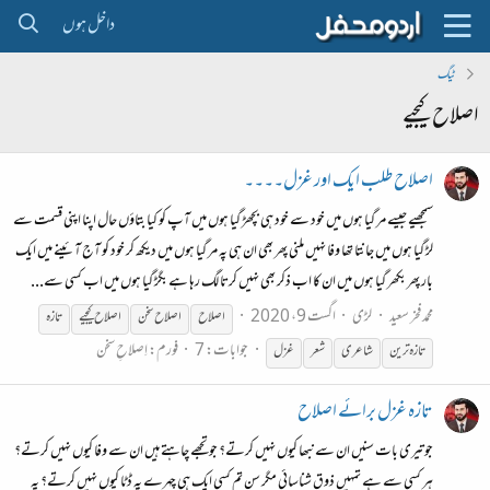
داخل ہوں
ٹیگ
اصلاح کیجیے
اصلاح طلب ایک اور غزل۔۔۔۔
سمجھیے جیسے مر گیا ہوں میں خود سے خود ہی بچھڑ گیا ہوں میں آپ کو کیا بتاؤں حال اپنا اپنی قسمت سے
لڑ گیا ہوں میں جانتا تھا وفا نہیں ملنی پھر بھی ان ہی پہ مر گیا ہوں میں دیکھ کر خود کو آج آئینے میں ایک
بار پھر بکھر گیا ہوں میں ان کا اب ذکر بھی نہیں کرتا لگ رہا ہے بگڑ گیا ہوں میں اب کسی سے...
محمد فخر سعید
لڑی
اگست 9، 2020
اصلاح
اصلاح
سخن
اصلاح
کیجیے
تازہ
جوابات: 7
فورم:
اِصلاحِ سخن
تازہ ترین
شاعری
شعر
غزل
تازہ غزل برائے اصلاح
جو تیری بات سنیں ان سے نبھا کیوں نہیں کرتے؟ جو تجھے چاہتے ہیں ان سے وفا کیوں نہیں کرتے؟
ہر کسی سے ہے تمہیں ذوق شناسائی مگر سن تم کسی ایک ہی چہرے پہ ڈٹا کیوں نہیں کرتے؟ یہ