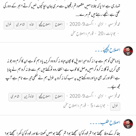
تمہاری ہے ادا یا کہ جلانا ہمیں مقصود تم رقیبوں سے مری جان بچا کیوں نہیں کرتے؟ ہجر کے دور کی
تلخی ہے، بُجھے رہتے ہیں تم مرے...
محمد فخر سعید
لڑی
اگست 9، 2020
اصلاح
اصلاح
کیجیے
تازہ
شاعری
غزل
جوابات: 20
فورم:
اِصلاحِ سخن
اصلاح کیجیئے۔۔۔
یادِ ماضی کو ہم سے جدا نہ کرو میرا دو پل کا جیون تباہ نہ کرو وہ کریں یاد ہم کو ہے ان کا کرم وہ جو نہ
بھی کریں تو گلا نہ کرو گر ہمیں وصل کا خوب ہے انتظار وہ تو کہتے ہیں ہم سے ملا نہ کرو ہم نے چاہا
ہے انکو اور کہہ بھی دیا اور وہ کہتے ہیں یہ سب کہا نہ کرو یہ غزل ہم نے لکھی تیرے نام ہے آپ
مجھ پے...
محمد فخر سعید
لڑی
اگست 9، 2020
اصلاح
اصلاح
کیجیے
تازہ ترین
شاعری
جوابات: 5
فورم:
اِصلاحِ سخن
غزل
اصلاح طلب۔۔۔۔
جفا کر کے وفا سمجھتے ہو؟ تم خود کو کیا سمجھتے ہو؟ تم سمجھتے ہو ہمیں کھوٹا سکا اور خود کو کیا کھرا سمجھتے ہو؟