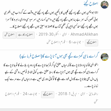
اصلاح کیجئے
اجڑا ہوا چمن ہوں ، مجھے یاد کیجئے کلیوں کا بانکپن ہوں، مجھے یاد کیجئے میں وقت کے گرداب میں بکھری
ہوئی تصویر اک سِرِّ بے بہا ہوں ، مجھے یاد کیجئے میں دامن کہسار میں سر سبز سی وادی راہرو کا آسرا
ہوں، مجھے یاد کیجئے احمدؔ کسی ذہین کی لکھی کتاب کا بھولا ہوا سبق ہوں ، مجھے یاد کیجئے اصلاح کا...
Ahmad Ali khan
لڑی
اکتوبر 30، 2019
اصلاح
درکار ہے
اصلاح
سخن
جوابات: 6
فورم:
اِصلاحِ سخن
اصلاح
کیجیے
گر اے ماہی کھڑے کچے بھی ہوں آنا پڑے گا(اصلاح فرمائیے)
انکو انہی کا کہا یاد دلانا پڑے گا کہ میاں عشق کیا گر تو نبھانا پڑے گا پار وہ یار بلائے گا تو جانا پڑے گا
گر اے ماہی کھڑے کچے بھی ہوں آنا پڑے گا رستہِ عشق ہے یہ کوئی تماشہ تونہیں روشنی کے لیے
یاں دل بھی جلانا پڑے گا دلِ خود سے چلے گا تو کوئی دوری نہیں ہے درمیاں تیرے مرے ایک
زمانہ پڑے...
راشد ماہیؔ
لڑی
اپریل 1، 2018
جوابات: 24
فورم:
اِصلاحِ
اصلاح
کیجیے
سخن