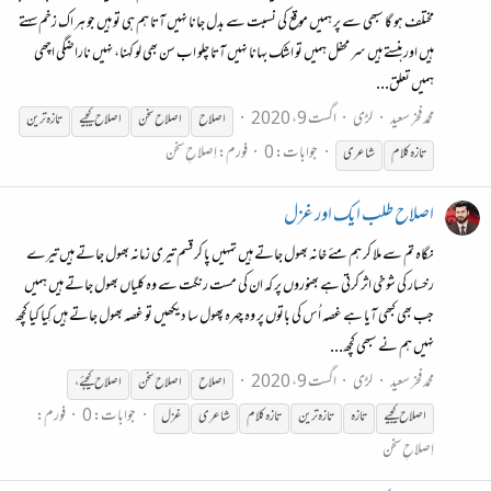
مختلف ہو گا سبھی سے پر ہمیں موقع کی نسبت سے بدل جانا نہیں آتا ہم ہی تو ہیں جو ہر اک زخم سہتے
ہیں اور ہنستے ہیں سر محفل ہمیں تو اشک بہانا نہیں آتا چلو اب سن بھی لو کہنا، نہیں ناراضگی اچھی
ہمیں تعلق...
محمد فخر سعید
لڑی
اگست 9، 2020
اصلاح
اصلاح
سخن
اصلاح
کیجیے
تازہ ترین
جوابات: 0
فورم:
اِصلاحِ سخن
تازہ کلام
شاعری
اصلاح طلب ایک اور غزل
نگاہ تم سے ملا کر ہم مئے خانہ بھول جاتے ہیں تمہیں پا کر قسم تیری زمانہ بھول جاتے ہیں تیرے
رخسار کی شوخی اثر کرتی ہے بھنوروں پر کہ ان کی مست رنگت سے وہ کلیاں بھول جاتے ہیں ہمیں
جب بھی کبھی آیا ہے غصہ اُس کی باتوں پر وہ چہرہ پھول سا دیکھیں تو غصہ بھول جاتے ہیں کِیا کیا کچھ
نہیں ہم نے سبھی کچھ...
محمد فخر سعید
لڑی
اگست 9، 2020
اصلاح
اصلاح
سخن
اصلاح
کیجئے،
جوابات: 0
فورم:
اصلاح
کیجیے
تازہ
تازہ ترین
تازہ کلام
شاعری
غزل
اِصلاحِ سخن