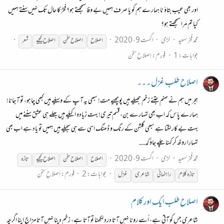
اور بھی عیب بتاؤ نا ہمارے ہم کو یا صرف ہمیں بے وفا سمجھتے ہو؟ فخرؔ کا حال تک نہیں سنتے ہمیں
کیا تم مَرا سمجھتے ہو؟
محمد فخر سعید
لڑی
اگست 9، 2020
اصلاح
اصلاح
سخن
اصلاح
کیجیے
شعر
جوابات: 1
فورم:
اِصلاحِ سخن
اصلاح طلب غزل ۔۔۔
ہجر میں ہم نے صنم جتنے زخم جھیلے ہیں پوچھیے مت! سبھی یہ آپ کے وسیلے ہیں کبھی چاہو، تو آ جانا!
ہمارے پاس کہ اب بھی تمہارے بن، قسم تیری! بہت زیادہ اکیلے ہیں بھلے ہی عشق سننے میں
بہت بے کار لگتا ہے سبھی گلشن کے رنگ و ڈھنگ اسی سے ہی سجیلے ہیں ہمیں تو یاد ہے اب بھی
تمہارا روٹھ کر کہنا چلے جاؤ کہ...
محمد فخر سعید
لڑی
اگست 9، 2020
اصلاح
اصلاح
سخن
اصلاح
کیجیے
تازہ
جوابات: 2
فورم:
اِصلاحِ سخن
تازہ کلام
راہنمائی
شاعری
غزل
اصلاح طلب ایک اور کلام
شاعری جس کو آتی ہے، اُسے رونا نہیں آتا درد لکھنا تو آتا ہے، زخم دینا نہیں آتا مزاج اپنا اگرچہ