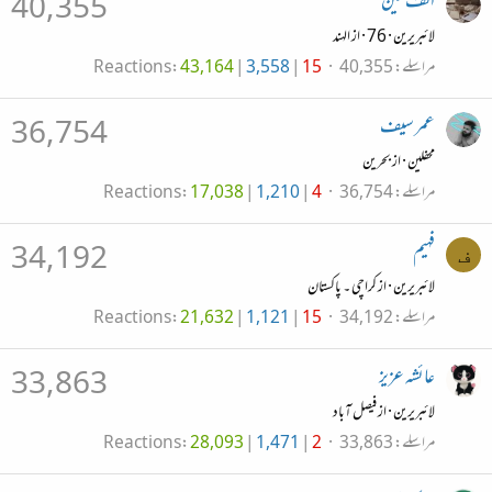
الف عین
40,355
لائبریرین
·
76
·
از
الہند
مراسلے
40,355
15
3,558
43,164
Reactions
عمر سیف
36,754
محفلین
·
از
بحرین
مراسلے
36,754
4
1,210
17,038
Reactions
فہیم
34,192
ف
لائبریرین
·
از
کراچی ۔ پاکستان
مراسلے
34,192
15
1,121
21,632
Reactions
عائشہ عزیز
33,863
لائبریرین
·
از
فیصل آباد
مراسلے
33,863
2
1,471
28,093
Reactions