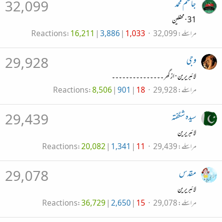
جاسم محمد
32,099
31
·
محفلین
مراسلے
32,099
1,033
3,886
16,211
Reactions
وجی
29,928
لائبریرین
·
از
گھر ۔۔۔۔۔۔۔۔۔۔۔۔۔۔۔
مراسلے
29,928
18
901
8,506
Reactions
سیدہ شگفتہ
29,439
لائبریرین
مراسلے
29,439
11
1,341
20,082
Reactions
مقدس
29,078
لائبریرین
مراسلے
29,078
15
2,650
36,729
Reactions