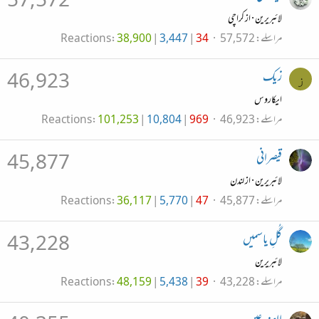
57,572
لائبریرین
·
از
کراچی
مراسلے
57,572
34
3,447
38,900
Reactions
زیک
46,923
ز
ایکاروس
مراسلے
46,923
969
10,804
101,253
Reactions
قیصرانی
45,877
لائبریرین
·
از
لندن
مراسلے
45,877
47
5,770
36,117
Reactions
گُلِ یاسمیں
43,228
لائبریرین
مراسلے
43,228
39
5,438
48,159
Reactions