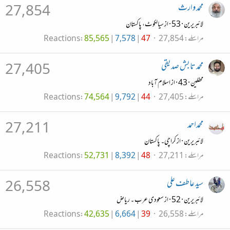
محمد وارث
27,854
لائبریرین
·
53
·
از
سیالکوٹ، پاکستان
مراسلے
27,854
47
7,578
85,565
Reactions
محمد تابش صدیقی
27,405
محفلین
·
43
·
از
اسلام آباد
مراسلے
27,405
44
9,792
74,564
Reactions
محمداحمد
27,211
لائبریرین
·
از
کراچی۔ پاکستان
مراسلے
27,211
48
8,392
52,731
Reactions
سید عاطف علی
26,558
لائبریرین
·
52
·
از
سعودی عرب ۔ ریاض
مراسلے
26,558
39
6,664
42,635
Reactions