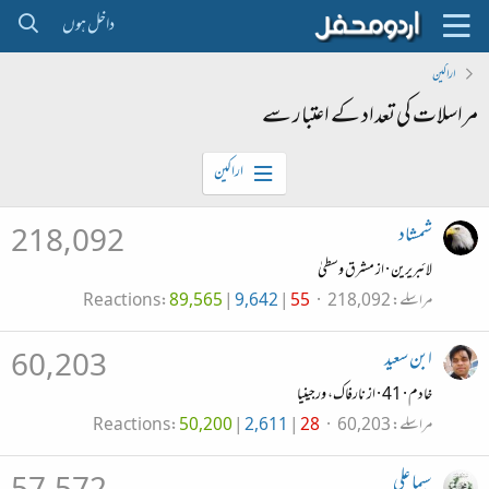
داخل ہوں
اراکین
مراسلات کی تعداد کے اعتبار سے
اراکین
شمشاد
218,092
لائبریرین
·
از
مشرق وسطیٰ
مراسلے
218,092
55
9,642
89,565
Reactions
ابن سعید
60,203
خادم
·
41
·
از
نارفاک، ورجینیا
مراسلے
60,203
28
2,611
50,200
Reactions
سیما علی