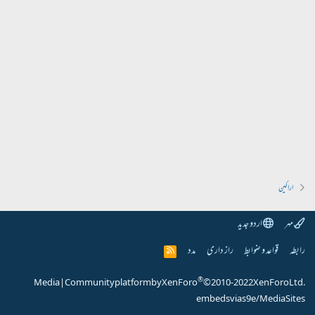
اراکین
مہر
اردو جدید
رابطہ
قواعد و ضوابط
راز داری
مدد
R
S
S
®
Media
|
Community platform by XenForo
© 2010-2022 XenForo Ltd.
embeds via s9e/MediaSites