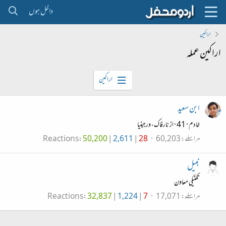
داخل ہوں
اراکین
اراکین عملہ
اراکین
ابن سعید
خادم
·
41
·
از
نارفاک، ورجینیا
مراسلے
60,203
28
2,611
50,200
Reactions
نبیل
تکنیکی معاون
مراسلے
17,071
7
1,224
32,837
Reactions