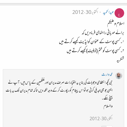
عبدالحمید
اکتوبر 30، 2012
ع
اسلام و علیکم
برائے مہربانی راہنمای فرما دیں کہ
۱۔ کسی پوسٹ کے عنوان کو ایڈیٹ کیسے کرتے ہیں
۲۔ کسی پوسٹ کو ختم (ڈیلیٹ) کیسے کرتے ہیں
شکریہ
محمد وارث
جی کچھ انتظامی وجوہات کی بنا پر یہ اختیارات صرف مدیران اور منتظمین کے پاس ہیں، آپ نے
ایسی جو بھی تبدیلی کرنی ہو تو اس پیغام کو رپورٹ کر کے وجہ لکھ دیں تا کہ تمام مدیران تک یہ بات
پہنچ سکے۔
والسلام
اکتوبر 30، 2012