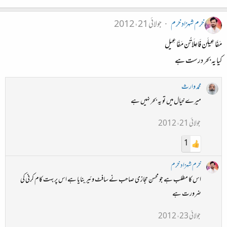
خرم شہزاد خرم
جولائی 21، 2012
مَفَاعِیلَن فَاعِلَاتُن مَفَاعِیل
کیا یہ بحر درست ہے
محمد وارث
میرے خیال میں تو یہ بحر نہیں ہے
جولائی 21، 2012
1
خرم شہزاد خرم
اس کا مطلب ہے جو محسن حجازی صاحب نے سافٹ وئیر بنایا ہے اس پر بہت کام کرنی کی
ضرورت ہے
جولائی 23، 2012