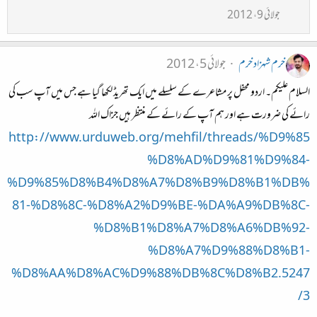
جولائی 9، 2012
خرم شہزاد خرم
جولائی 5، 2012
السلام علیکم۔ اردو محفل پر مشاعرے کے سلسلے میں ایک تھریڈ لکھا گیا ہے جس میں آپ سب کی
رائے کی ضرورت ہے اور ہم آپ کے رائے کے منتظر ہیں جزاک اللہ
http://www.urduweb.org/mehfil/threads/%D9%85
%D8%AD%D9%81%D9%84-
%D9%85%D8%B4%D8%A7%D8%B9%D8%B1%DB%
81-%D8%8C-%D8%A2%D9%BE-%DA%A9%DB%8C-
%D8%B1%D8%A7%D8%A6%DB%92-
%D8%A7%D9%88%D8%B1-
%D8%AA%D8%AC%D9%88%DB%8C%D8%B2.5247
3/