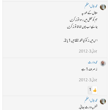
محمد بلال اعظم
مثال کے طور پہ
ہم کو محفل میں رسوا تو نہ کریں
جائیے اب یوں تماشا تو نہ کریں
اس میں نہ کو کیا لکھ سکتے ہیں 1 یا 2.
جولائی 3، 2012
محمد وارث
نہ صرف 1 ہے
جولائی 3، 2012
1
محمد بلال اعظم
شکریہ وارث بھائی.