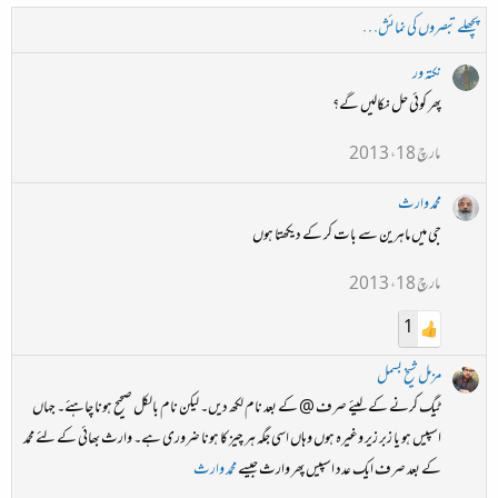
پچھلے تبصروں کی نمائش…
نکتہ ور
پھر کوئی حل نکالیں گے؟
مارچ 18، 2013
محمد وارث
جی میں ماہرین سے بات کر کے دیکھتا ہوں
مارچ 18، 2013
1
مزمل شیخ بسمل
ٹیگ کرنے کے لیئے صرف @ کے بعد نام لکھ دیں۔ لیکن نام بالکل صحیح ہونا چاہئے۔ جہاں
اسپیس ہو یا زبر زیر وغیرہ ہوں وہاں اسی جگہ ہر چیز کا ہونا ضروری ہے۔ وارث بھائی کے لئے محمد
کے بعد صرف ایک عدد اسپیس پھر وارث جیسے
محمد وارث