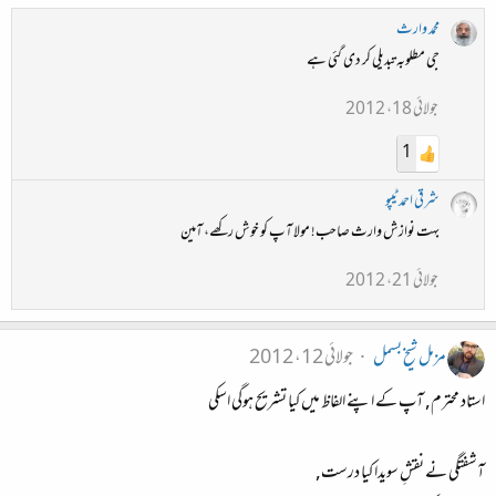
محمد وارث
جی مطلوبہ تبدیلی کر دی گئی ہے
جولائی 18، 2012
1
شرقی احمد ٹیپو
بہت نوازش وارث صاحب! مولا آپ کو خوش رکھے، آمین
جولائی 21، 2012
مزمل شیخ بسمل
جولائی 12، 2012
استاد محترم, آپ کے اپنے الفاظ میں کیا تشریح ہوگی اسکی
آشفتگی نے نقشِ سویدا کیا درست,