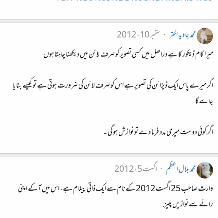
محمد جاوید اختر
ستمبر 10، 2012
میرا کام ڈیکور کا ہے دراصل میں کسی تصویر کو صرف لائن میں دیکھنا چاہتا ہوں
اگر میرے پاس ایک ڈیزائن کی تصویر ہے اس کو صرف لائن کی ضرورت ہوتی ہے تو کیسے بنا یا
جاے گا
اگر کوئی دوست میری مدد فرما دے تو نوازش ہو گی ۔
محمد بلال اعظم
اگست 5، 2012
وارث صاحب 25 اگست 2012 کے نام سے ایک ذاتی پیغام ہے، اس میں آ کے اپنی
رائے سے نوازیں پلیز.