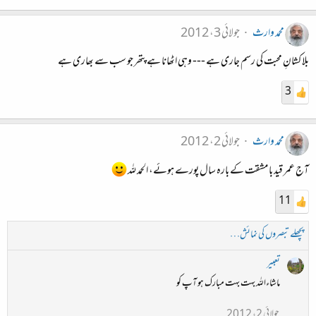
محمد وارث
جولائی 3، 2012
بلا کشانِ محبت کی رسم جاری ہے --- وہی اٹھانا ہے پتھر جو سب سے بھاری ہے
3
محمد وارث
جولائی 2، 2012
آج عمر قید با مشقت کے بارہ سال پورے ہوئے، الحمد للہ
11
پچھلے تبصروں کی نمائش…
تعبیر
ماشاءاللہ بہت بہت مبارک ہو آپ کو
جولائی 2، 2012