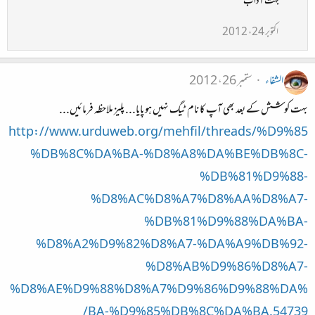
بہت آداب
اکتوبر 24، 2012
الشفاء
ستمبر 26، 2012
بہت کوشش کے بعد بھی آپ کا نام ٹیگ نہیں ہو پایا... پلیز ملاحظہ فرمائیں...
http://www.urduweb.org/mehfil/threads/%D9%85
%DB%8C%DA%BA-%D8%A8%DA%BE%DB%8C-
%DB%81%D9%88-
%D8%AC%D8%A7%D8%AA%D8%A7-
%DB%81%D9%88%DA%BA-
%D8%A2%D9%82%D8%A7-%DA%A9%DB%92-
%D8%AB%D9%86%D8%A7-
%D8%AE%D9%88%D8%A7%D9%86%D9%88%DA%
BA-%D9%85%DB%8C%DA%BA.54739/