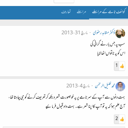
کوائف نامے کے مراسلے
مراسلے
تعارف
ڈاکٹر مشاہد رضوی
مارچ 31، 2013
سب پہ جس بار نے گرانی کی
اس کو یہ ناتواں اٹھا لایا
1
محمد خلیل الرحمٰن
مارچ 4، 2013
بہت دنوں سے آپ کے سرنامے پر یہ خوبصورت شعر دیکھ کر تعریف کرنے کو جی چاہتا تھا،
آج علم ہوا کہ یہ تو آپ کا اپنا شعر ہے۔ بہت داد قبول فرمائیے
2