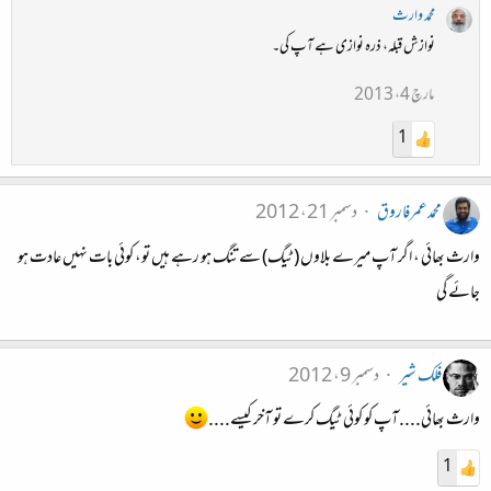
محمد وارث
نوازش قبلہ، ذرہ نوازی ہے آپ کی۔
مارچ 4، 2013
1
محمدعمرفاروق
دسمبر 21، 2012
وارث بھائی ، اگر آپ میرے بلاوں (ٹیگ) سے تنگ ہو رہے ہیں تو، کوئی بات نہیں عادت ہو
جائے گی
فلک شیر
دسمبر 9، 2012
وارث بھائی....آپ کو کوئی ٹیگ کرے تو آخر کیسے....
1