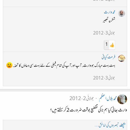
محمد وارث
شکریہ تعبیر
جولائی 3، 2012
1
فرحت کیانی
بہت بہت مبارک ہو وارث. آپ اور آپ کی تمام فیملی کے لئے بہت سی دعاؤں کا تحفہ.
جولائی 3، 2012
محمد بلال اعظم
جولائی 2، 2012
وارث بھائی کیا ہم نا کی تقطیع بوقت ضرورت 2 کر سکتے ہیں؟
پچھلے تبصروں کی نمائش…