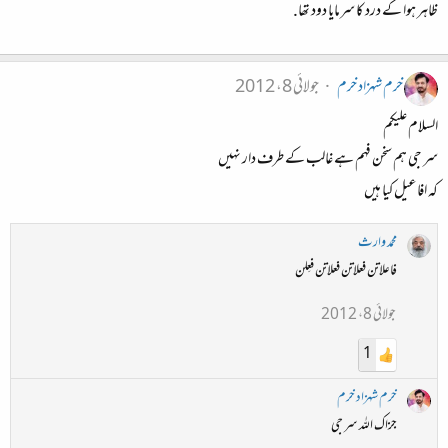
ظاہر ہوا کے درد کا سرمایا دود تھا.
خرم شہزاد خرم
جولائی 8، 2012
السلام علیکم
سر جی ہم سخن فہم ہے غالب کے طرف دار نہیں
کہ افاعیل کیا ہیں
محمد وارث
فاعلاتن فعلاتن فعلاتن فعِلن
جولائی 8، 2012
1
خرم شہزاد خرم
جزاک اللہ سر جی