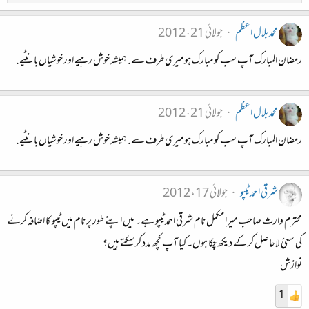
محمد بلال اعظم
جولائی 21، 2012
رمضان المبارک آپ سب کو مبارک ہو میری طرف سے. ہمیشہ خوش رہیے اور خوشیاں بانٹیے.
محمد بلال اعظم
جولائی 21، 2012
رمضان المبارک آپ سب کو مبارک ہو میری طرف سے. ہمیشہ خوش رہیے اور خوشیاں بانٹیے.
شرقی احمد ٹیپو
جولائی 17، 2012
محترم وارث صاحب میرا مکمل نام شرقی احمد ٹیپو ہے۔ میں اپنے طور پر نام میں ٹیپو کا اضافہ کرنے
کی سعئ لاحاصل کر کے دیکھ چکا ہوں۔ کیا آپ کچھ مدد کر سکتے ہیں؟
نوازش
1