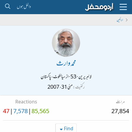
داخل ہوں
اراکین
محمد وارث
لائبریرین
·
53
·
از
سیالکوٹ، پاکستان
رکنیت
مئی 31، 2007
مراسلے
Reactions
47
7,578
85,565
27,854
Find