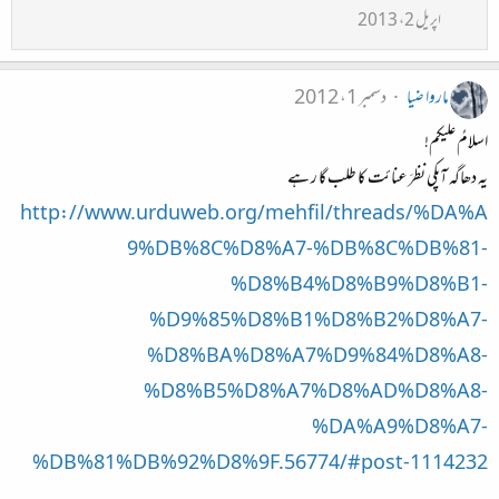
اپریل 2، 2013
ماروا ضیا
دسمبر 1، 2012
اسلامُ علیکم!
یہ دھاگہ آپکی نظرَ عنائت کا طلب گا ر ہے
http://www.urduweb.org/mehfil/threads/%DA%A
9%DB%8C%D8%A7-%DB%8C%DB%81-
%D8%B4%D8%B9%D8%B1-
%D9%85%D8%B1%D8%B2%D8%A7-
%D8%BA%D8%A7%D9%84%D8%A8-
%D8%B5%D8%A7%D8%AD%D8%A8-
%DA%A9%D8%A7-
%DB%81%DB%92%D8%9F.56774/#post-1114232