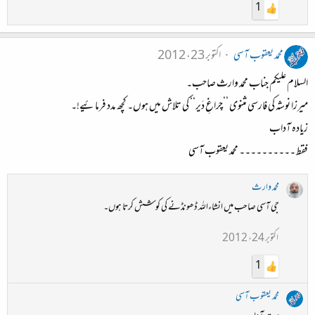
1
محمد یعقوب آسی
اکتوبر 23، 2012
السلام علیکم جناب محمد وارث صاحب۔
میرزا نوشہ کی فارسی مثنوی ’’چراغِ دَیر‘‘ کی تلاش میں ہوں۔ کچھ مدد فرمائیے!۔
زیادہ آداب
فقط ۔۔۔۔۔۔۔۔۔۔ محمد یعقوب آسی
محمد وارث
جی آسی صاحب میں انشاءاللہ ڈھونڈنے کی کوشش کرتا ہوں۔
اکتوبر 24، 2012
1
محمد یعقوب آسی