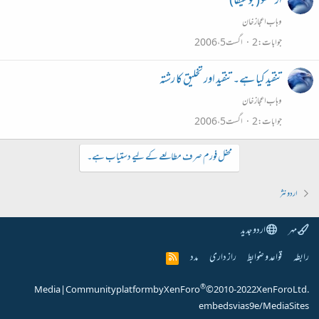
ارسطو (بوطیقا)
وہاب اعجاز خان
جوابات
2
اگست 5، 2006
تنقید کیا ہے۔ تنقید اور تخلیق کا رشتہ
وہاب اعجاز خان
جوابات
2
اگست 5، 2006
محفل فورم صرف مطالعے کے لیے دستیاب ہے۔
اردو نثر
مہر
اردو جدید
رابطہ
قواعد و ضوابط
راز داری
مدد
R
S
S
®
Media
|
Community platform by XenForo
© 2010-2022 XenForo Ltd.
embeds via s9e/MediaSites