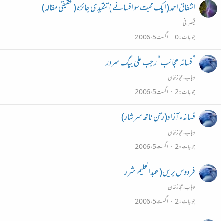
اشفاق احمد (ایک محبت سو افسانے ) تنقیدی جائزہ (تحقیقی مقالہ)
قیصرانی
جوابات
0
اگست 5، 2006
”فسانہ عجائب“ رجب علی بیگ سرور
وہاب اعجاز خان
جوابات
2
اگست 5، 2006
فسانہء آزاد(رتن ناتھ سرشار)
وہاب اعجاز خان
جوابات
2
اگست 5، 2006
فردوس بریں( عبدالحلیم شرر
وہاب اعجاز خان
جوابات
2
اگست 5، 2006