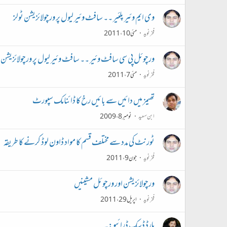
وی ایم وئیر پلئیر ۔۔ سافٹ وئیر لیول پر ورچولائزیشن ٹولز
فخرنوید
مئی 10، 2011
ورچوئل پی سی سافٹ وئیر ۔۔ سافٹ وئیر لیول پر ورچولائزیشن ٹ
فخرنوید
مئی 7، 2011
تھیمز میں دائیں سے بائیں رخ کا ڈائنامک سپورٹ
ابن سعید
نومبر 8، 2009
ٹورنٹ کی مدد سے مختلف قسم کا مواد ڈاون لوڈ کرنے کا طریقہ
فخرنوید
جون 9، 2011
ورچولائزیشن اور ورچوئل مشینیں
فخرنوید
اپریل 29، 2011
ہارڈ ڈسک ڈرائیو:۔