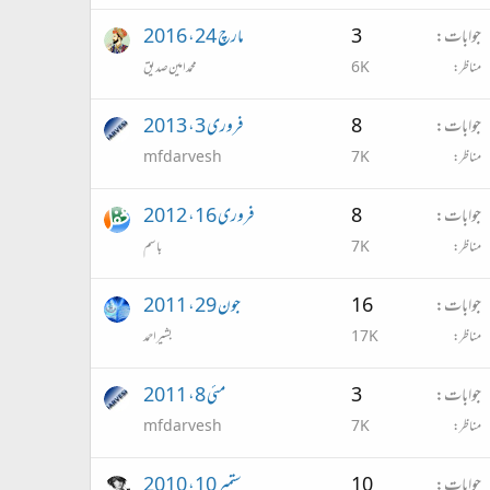
جوابات
3
مارچ 24، 2016
مناظر
6K
محمد امین صدیق
جوابات
8
فروری 3، 2013
مناظر
7K
mfdarvesh
جوابات
8
فروری 16، 2012
مناظر
7K
باسم
جوابات
16
جون 29، 2011
مناظر
17K
بشیر احمد
جوابات
3
مئی 8، 2011
مناظر
7K
mfdarvesh
جوابات
10
ستمبر 10، 2010