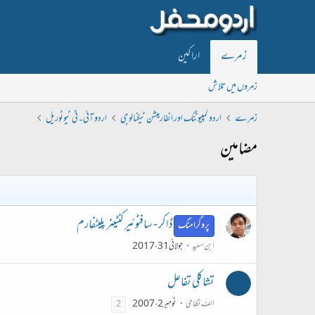
زمرے
اراکین
زمروں میں تلاش
زمرے
اردو کمپیوٹنگ اور انفارمیشن ٹیکنالوجی
اردو آئی۔ٹی ٹیوٹوریل
مضامین
ڈاکر - سافٹوئیر کنٹینر پلیٹفارم
پروگرامنگ
ابن سعید
جولائی 31، 2017
تشاکلی تفاعل
الف نظامی
نومبر 2، 2007
2