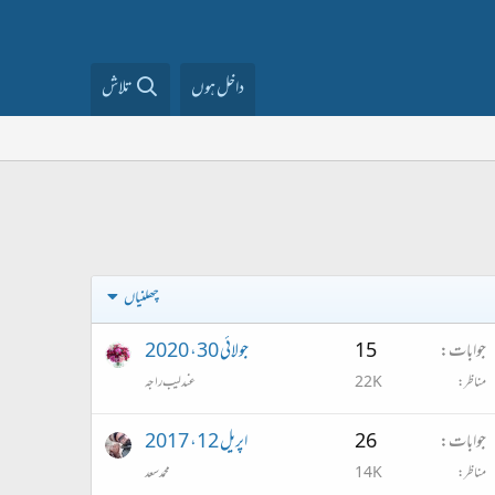
داخل ہوں
تلاش
چھلنیاں
جوابات
15
جولائی 30، 2020
مناظر
22K
عندلیب راجہ
جوابات
26
اپریل 12، 2017
مناظر
14K
محمد سعد