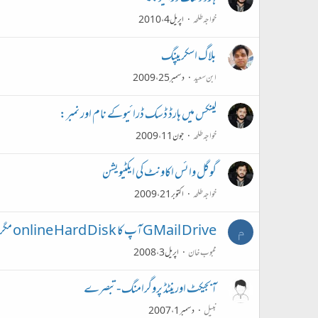
خواجہ طلحہ
اپریل 4، 2010
بلاگ اسکریپنگ
ابن سعید
دسمبر 25، 2009
لینکس میں ہارڈ ڈسک ڈرائیوکے نام اور نمبر:
خواجہ طلحہ
جون 11، 2009
گوگل وائس اکاونٹ کی ایکٹیویشن
خواجہ طلحہ
اکتوبر 21، 2009
GMail Drive آپ کا online Hard Disk مگر MyComputer میں
م
محبوب خان
اپریل 3، 2008
آبجیکٹ اورینٹڈ پروگرامنگ - تبصرے
نبیل
دسمبر 1، 2007