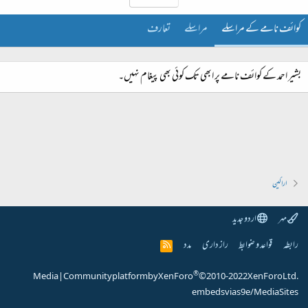
کوائف نامے کے مراسلے
مراسلے
تعارف
بشیر احمد کے کوائف نامے پر ابھی تک کوئی بھی پیغام نہیں۔
اراکین
مہر
اردو جدید
رابطہ
قواعد و ضوابط
راز داری
مدد
R
S
S
®
Media
|
Community platform by XenForo
© 2010-2022 XenForo Ltd.
embeds via s9e/MediaSites