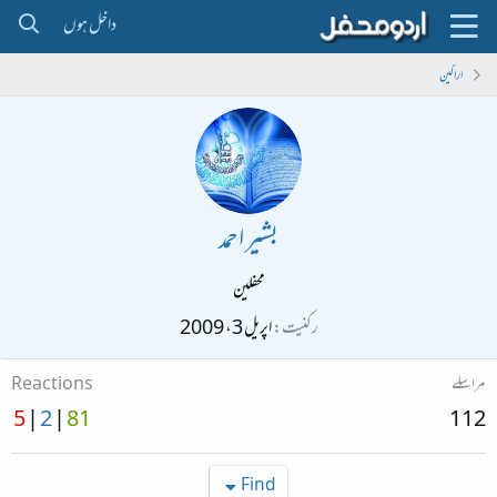
داخل ہوں
اراکین
بشیر احمد
محفلین
رکنیت
اپریل 3، 2009
مراسلے
Reactions
5
2
81
112
Find