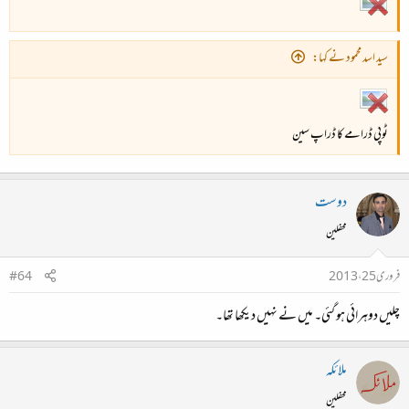
سید اسد محمود نے کہا:
ٹوپی ڈرامے کا ڈراپ سین
دوست
محفلین
فروری 25، 2013
#64
چلیں دوہرائی ہو گئی۔ میں نے نہیں دیکھا تھا۔
ملائکہ
محفلین