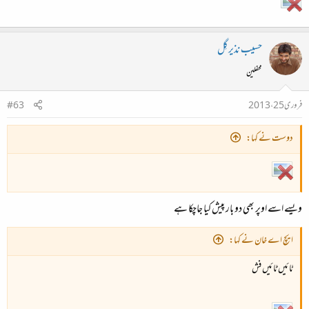
حسیب نذیر گِل
محفلین
فروری 25، 2013
#63
دوست نے کہا:
ویسے اسے اوپر بھی دو بار پیش کیا جاچکا ہے
ایچ اے خان نے کہا:
ٹائیں ٹائیں فش