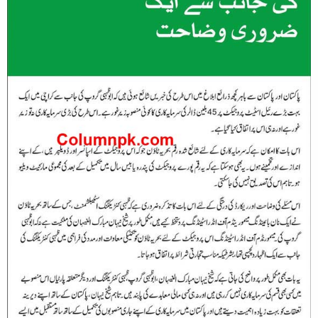
بشکریہ :
ایکسپریس نیوز
،
جیو نیوز
،
دنیا نیوز
،
لاہور ٹائمز