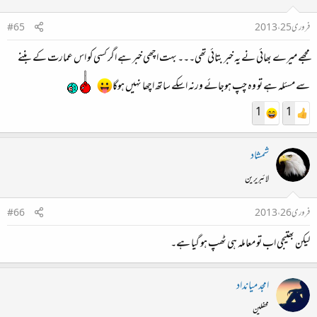
فروری 25، 2013
#65
مجھے میرے بھائی نے یہ خبر بتائی تھی۔۔۔ بہت اچھی خبر ہے اگر کسی کو اس عمارت کے بننے
سے مسئلہ ہے تو وہ چپ ہوجائے ورنہ اسکے ساتھ اچھا نہیں ہوگا
1
1
شمشاد
لائبریرین
فروری 26، 2013
#66
لیکن بھتیجی اب تو معاملہ ہی ٹھپ ہو گیا ہے۔
امجد میانداد
محفلین