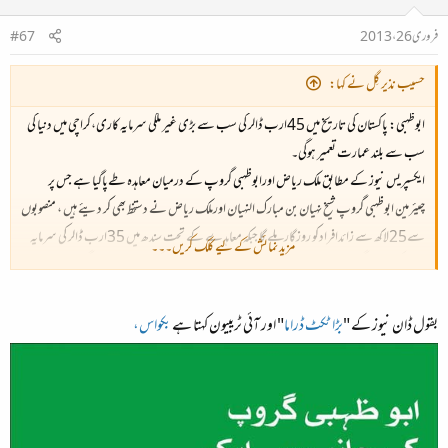
فروری 26، 2013
#67
حسیب نذیر گِل نے کہا:
ابوظہبی:
پاکستان کی تاریخ میں 45ارب ڈالر کی سب سے بڑی غیر ملکی سرمایہ کاری،کراچی میں دنیا کی
سب سے بلند عمارت تعمیر ہوگی۔
ایکسپریس نیوز کے مطابق ملک ریاض اورابوظہبی گروپ کے درمیان معاہدہ طےپاگیا ہے جس پر
چیئرمین ابوظہبی گروپ شیخ نہیان بن مبارک النہیان اورملک ریاض نے دستخط بھی کر دیئے ہیں ، منصوبوں
سے25لاکھ سے زائدافرادکو روزگار ملے گا جبکہ معاہدے کے تحت سندھ میں 35ارب ڈالر کی سرمایہ
مزید نمائش کے لیے کلک کریں۔۔۔
کاری کی جائے گی جب کہ اسلام آباد اور لاہورمیں بھی 10ارب ڈالرکی سرمایہ کاری ہوگی، منصوبوں
سے25لاکھ سے زائدافرادکو روزگار ملے گا ۔
معاہدے کے تحت دنیا کی سب سے اونچی عمارت برج الخلیفہ سے بھی اونچی عمارت کراچی میں بنائی
بقول ڈان نیوز کے "
بڑا ٹکٹ ڈراما
" اور آئی ٹریبیون کہتا ہے
بکواس،
جائے گی،دنیا کے سات عجوبوں کی نقل پاکستان میں بنائی جائے گی جبکہ سمندرسےبجلی بنانے کا پلانٹ
اور سمندری پانی کو پینے کے قابل بنانے کے لئے بھی جدید پلانٹ لگا یا جائے گا ۔
اس موقع پر ملک ریاض کا کہنا تھا کہ سرمایہ کاری کے لئے ابوظہبی گروپ کااعتماداعزازہے اور پاکستان
میں اتنی بڑی سرمایہ پہلےکبھی نہیں کی گئی۔