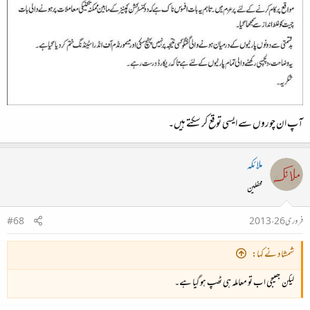
آپ ان چوروں سے ایسی توقع کر سکتے ہیں۔
ملائکہ
محفلین
فروری 26، 2013
#68
شمشاد نے کہا:
لیکن بھتیجی اب تو معاملہ ہی ٹھپ ہو گیا ہے۔