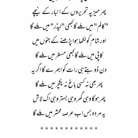
پھر میز پہ تحریروں کے انبار کے نیچے
"کالم" میں ملے گا کبھی "لیڈر" میں ملے گا
اور شام کو لکھا ہوا پڑھنے کے جنوں میں
کاپی میں ملے گا کبھی مسطر میں ملے گا
دن ڈوبتے ہی رات کو ابھرے گا اگر یہ
پھر بھی نہ کسی باغ نہ پکچر میں ملے گا
پھر ہوگا وہی گھر وہی بستر وہی اک لاش
یہ مردہ بس اب عرصۂ محشر میں ملے گا
٭٭٭٭٭٭٭٭٭٭٭٭