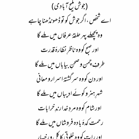
(جوش ملیح آبادی)
ء
اے شخص ، اگر جوش کو تو ڈھونڈھنا چاہے
وہ پچھلے پہر حلقۂ عرفاں میں ملے گا
اور صبح کو وہ ناظرِ نظارۂ قدرت
طرفِ چمن و صحنِ بیاباں میں ملے گا
اور دن کو وہ سرگشتۂ اسرار و معانی
شہرِِ ہنر و کوئے ادیباں میں ملے گا
اور شام کو وہ مردِ خدا رندِ خرابات
رحمت کدۂ بادہ فروشاں میں ملے گا
اور رات کو وہ خلوتیِ کاکل و رخسار