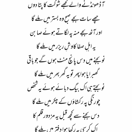
آ ڈھونڈنے والے تجھے شوکت کا پتا دوں
چھے سات بجے صبح وہ بستر میں ملے گا
اور آٹھ بجے منہ پہ لگاتے ہوئے صابن
یہ اہلِ صفا کاوشِ ریزر میں ملے گا
نو بجنے میں دس پانچ منٹ ہوں گے جو باقی
گھبرایا ہوا پھر تو یہ گھر بھر میں ملے گا
نو بجتے ہی اک بیگ دبائے ہوئے یہ شخص
چو رنگی پہ رکشاؤں کے چکر میں ملے گا
دس بجنے سے کچھ قبل یہ مزدور قلم کا
اک کرسی پہ رکھا ہوا دفتر میں ملے گا