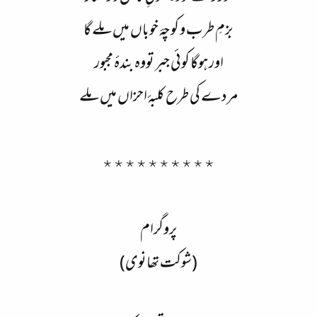
بزمِ طرب و کوچۂ خوباں میں ملے گا
اور ہوگا کوئی جبر تووہ بندۂ مجبور
مردے کی طرح کلبۂ احزاں میں ملے​
٭٭٭٭٭٭٭٭٭٭
پروگرام
(شوکت تھانوی)