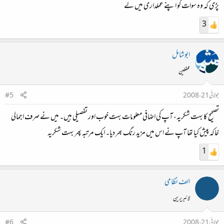
پڑی کہ وہ سوات کو اپنے عملداری میں لے
3
ابوشامل
محفلین
جولائی 21، 2008
#5
تصحیح کا بہت شکریہ، آپ کی اضافی معلومات بہت خوب اور تفصیلی ہیں۔ میں نے صرف اجمالی
خاکہ پیش کیا تھا آپ نے اس میں مزید رنگ بھر دیا۔ ایک مرتبہ پھر بہت شکریہ
1
الف نظامی
لائبریرین
جولائی 21، 2008
#6