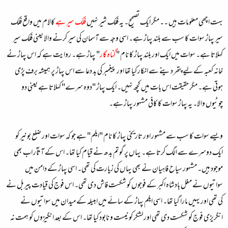
بہت اچھی معلومات ہیں ۔۔ مگر ایک تصحیح۔ یہ فلک شیر نہیں
فلک سیر ہے
کالام میں واقع فلک
سیر پہاڑ سوات کا سب سے بلند پہاڑ ہے۔ اسی وجہ سے آسمان کی سیر کرنے والا یعنی فلک سیر
کہلاتا ہے۔ سوات میں ایک اور بلند پہاڑ کا نام "
گناہ گار
" پہاڑ ہے۔ روایت ہے کہ اس پہاڑ نے
خانہ کعبہ کے لیے پتھر دینے سے انکار کیا تھا اور پیغمبر کی بد دعا سے اس پہاڑ پر ہمیشہ برف پڑی
ہوتی ہے۔ مگر حقیقت اس بات میں کچھ نہیں۔ ایک پہاڑ "دوہ سرے" کہلاتا ہے یعنی دو
چوٹیوں والا۔ یہ پہاڑ سوات کا کافی مشہور پہاڑ ہے۔
ویسے سوات کا سب سے مشہور اور تاریخی پہاڑ کا نام "ایلم" ہے جو کہ سوات اور ضلع بونیر کو
ایک دوسرے سے الگ کرتا ہے۔ یہاں پر گوتم بدھ نے قیام کیا تھا۔ اس کے آثآر اب بھی
موجود ہیں۔ مشہور سیاح فاہیان نے بھی یہاں کی زیارت کی تھی۔ اسی پہاڑ کے دامن میں
سواتیوں نے مغل بادشاہ اکبر کے فوجوں کو شکست فاش دی تھی۔ اس فوج کی قیادت پیربل نے
کی تھی اور یہیں مارا گیا تھا۔ اسی ایلم پہاڑ‌ کے سائے میں امبیلہ کے میدان میں سواتیوں نے
انگریزی فوج کو شکست دی تھی اور لشکر کو نیست و نابود کیا تھا۔ اس کے بعد انگیزوں کو ہمت نہ