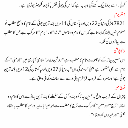
کرتی۔ اسے بروڈ پیک کہنے کی وجہ یہ ہے کہ اس کی چوٹی تقریباً ڈیڑھ کلومیٹر چوڑی ہے۔
میشر برم
7821 میٹر کی دنیا کی 22 ویں اور پاکستان کی 11 ویں بلند ترین چوٹی کے نام کا واضح مطلب تو
معلوم نہیں البتہ کہا جاتا ہے کہ اس کا نام دو ناموں "ماشا" اور "برم" کا مرکب ہےجس کا مطلب
ہے پہاڑوں کی ملکہ۔
راکاپوشی
اس حسین پہاڑ کے خوبصورت نام کا مطلب ہے "روشن دیوار" مقامی آبادی میں "ڈومنی" کے
نام سے بھی مشہور ہے یعنی "دھند کی ماں" یہ دنیا کی 27 ویں اور پاکستان کی12 ویں بلند ترین
چوٹی ہے اور ہنزہ کے قریب قراقرم ہائی وے سے صاف دکھائی دیتی ہے۔
تِرِچ میر
چترال کے قریب واقع یہ حسین پہاڑ کوہ ہندو کش کے سلسلے کا بلند ترین پہاڑ ہے اس کا نام دو
الفاظ "ترچ" اور "میر" کا مرکب ہے ترچ کا مطلب ہے اندھیرا یا سایہ اور میر کا مطلب بادشاہ
یعنی "اندھیروں کا بادشاہ" ۔