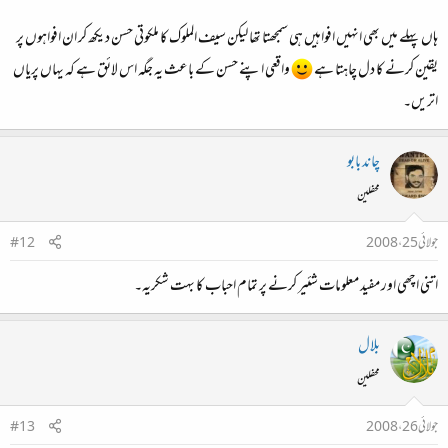
ہاں پہلے میں بھی انہیں افواہیں ہی سمجھتا تھا لیکن سیف الملوک کا ملکوتی حسن دیکھ کر ان افواہوں پر
یقین کرنے کا دل چاہتا ہے
واقعی اپنے حسن کے باعث یہ جگہ اس لائق ہے کہ یہاں پریاں
اتریں۔
چاند بابو
محفلین
جولائی 25، 2008
#12
اتنی اچھی اور مفید معلومات شئیر کرنے پر تمام احباب کا بہت شکریہ۔
بلال
محفلین
جولائی 26، 2008
#13