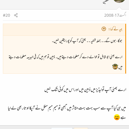
محفلین
اگست 17، 2008
#20
جیہ نے کہا:
ہوگا، ہوں گے۔۔ جملہ شکیہ ۔۔ یعنی کہ آپ کو پورا یقین نہیں۔
ارے بھئی ابو شامل تو حوالے دے کر معلومات دیتے ہیں۔ ذہین تو ہم ہیں کہ فی البدیہہ معلومات دیتے
ہیں
ارے بھئی آپ تو لیڈیز میں ذہین ہیں اور اس میں کوئی شک نہیں
میں ہی کیا آپ سے سب بہت بہت متاثر ہیں تبھی تو میم میم مغل نے آپکا اوتار بھی لے لیا
ہے