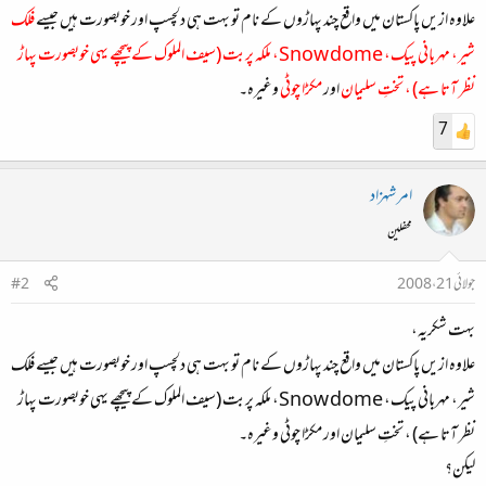
علاوہ ازیں پاکستان میں واقع چند پہاڑوں کے نام تو بہت ہی دلچسپ اور خوبصورت ہیں جیسے
فلک
شیر، مہربانی پیک، Snow dome، ملکہ پربت (سیف الملوک کے پیچھے یہی خوبصورت پہاڑ
نظر آتا ہے) ، تختِ سلیمان
اور
مکڑا چوٹی
وغیرہ۔
7
امر شہزاد
محفلین
جولائی 21، 2008
#2
بہت شکریہ،
علاوہ ازیں پاکستان میں واقع چند پہاڑوں کے نام
تو بہت ہی دلچسپ اور خوبصورت ہیں
جیسے فلک
شیر، مہربانی پیک، Snow dome، ملکہ پربت (سیف الملوک کے پیچھے یہی خوبصورت پہاڑ
نظر آتا ہے) ، تختِ سلیمان اور مکڑا چوٹی وغیرہ۔
لیکن؟