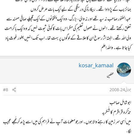
عبد الغٍفور ریاست سوات کے بانی عبدالودود بادشاہ صاحب کے دادا، آخری والئی سوات
جہانزیب کے پڑ دادا تھے۔ ریکارڈ کی درستگی کے لیے ایک بات عرض کروں
عبد الغفور صاحب نہ سید تھے اور نہ والی، بزرگ، وہ ایک پختونوں کے ایک قبیلے صافی مہمند سے
تعلق رکھتے تھے۔ انہوں نے حصول تعلیم کی مگر اس بات کا کوئی ثبوت نہیں کہ وہ ایک با کرامت
ولی اللہ تھے۔ البتہ اثر رسوخ ان کا علاقے کے لوگوں پر بہت تھا۔ اب تک انہیں بطور غوث یاد
کیا جاتا ہے۔ واللہ اعلم
kosar_kamaal
محفلین
جولائی 24، 2008
#8
ابو شامل صاحب
تذکرہ قراقرم کا شُکریہ
میں اُسی سر زمین کا رہنے والا ہوں۔ اور جو معلومات آپ نے فراہم کی ہیں اسے پڑھ کر مُجھے عجیب
لگا،