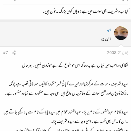
کیا سیدو شریف بھی سوات میں ہے؟ وہاں کون بزرگ مدفون ہیں۔
جیہ
لائبریرین
جولائی 21، 2008
#7
نظامی صاحب میرا خیال ہے یہ دھاگہ اس موضوع کے لیے موزون نہیں۔ بہر حال
سیدو شریف ، سوات کے مرکزی اور میرے آبائی شہر منگورہ کا ایک مضافاتی قصبہ ہے چونکہ
مالاکنڈ ڈویژن اور ضلع سوات کے دفاتر یہاں واقع ہیں اسی وجہ سے منگورہ سے زیادہ مشہور ہے۔
سیدو کا نام عبدالغفور کے نام پر پڑا، عبد الغفور عوام میں سیدو بابا کے نام سے یاد کیے جاتے ہیں
۔ ان کا مدفن یہی قصبہ ہے۔ اسی وجہ سے سیدو شریف پڑا۔