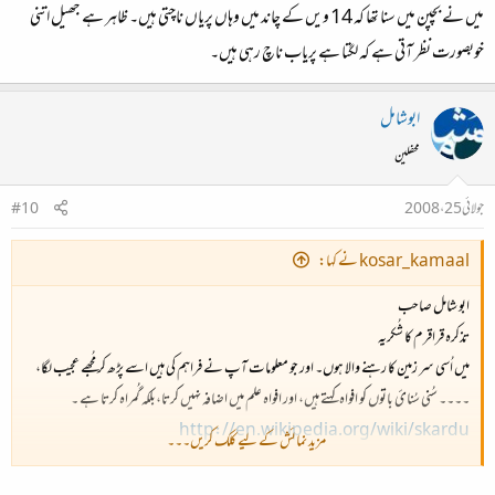
میں نے بچپن میں سنا تھا کہ 14 ویں کے چاند میں‌ وہاں پریاں ناچتی ہیں۔ ظاہر ہے جھیل اتنی
خوبصورت نظر آتی ہے کہ لگتا ہے پریاب ناچ رہی ہیں۔
ابوشامل
محفلین
جولائی 25، 2008
#10
kosar_kamaal نے کہا:
ابو شامل صاحب
تذکرہ قراقرم کا شُکریہ
میں اُسی سر زمین کا رہنے والا ہوں۔ اور جو معلومات آپ نے فراہم کی ہیں اسے پڑھ کر مُجھے عجیب لگا،
۔۔۔۔ سُنی سُنائ باتوں کو افواہ کہتے ہیں، اور افواہ علم میں اضافہ نہیں کرتا،بلکہ گُمراہ کرتا ہے ۔
http://en.wikipedia.org/wiki/skardu
مزید نمائش کے لیے کلک کریں۔۔۔
http://members.tripod.com/~india_resource/balti-
human-rights.html