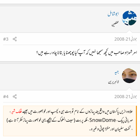
ابوشامل
محفلین
جولائی 21، 2008
#3
امر شہزاد صاحب میں کچھ سمجھا نہیں کہ آپ کیا پوچھنا یا بتانا چاہ رہے ہیں؟
جیہ
لائبریرین
جولائی 21، 2008
#4
علاوہ ازیں پاکستان میں واقع چند پہاڑوں کے نام تو بہت ہی دلچسپ اور خوبصورت ہیں جیسے
،
فلک شیر
مہربانی پیک، Snow Dome، ملکہ پربت (سیف الملوک کے پیچھے یہی خوبصورت پہاڑ نظر آتا ہے)
، تختِ سلیمان اور مکڑا چوٹی وغیرہ۔