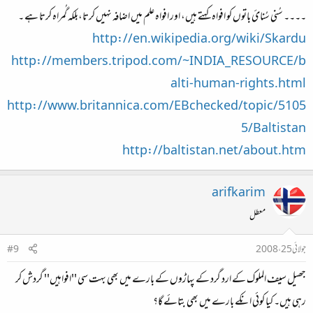
۔۔۔۔ سُنی سُنائ باتوں کو افواہ کہتے ہیں، اور افواہ علم میں اضافہ نہیں کرتا،بلکہ گُمراہ کرتا ہے ۔
http://en.wikipedia.org/wiki/Skardu
http://members.tripod.com/~INDIA_RESOURCE/b
alti-human-rights.html
http://www.britannica.com/EBchecked/topic/5105
5/Baltistan
http://baltistan.net/about.htm
arifkarim
معطل
جولائی 25، 2008
#9
جھیل سیف الملوک کے ارد گرد کے پہاڑوں کے بارے میں بھی بہت سی ''افواہیں'' گردش کر
رہی ہیں۔ کیا کوئی انکے بارے میں بھی بتائے گا؟