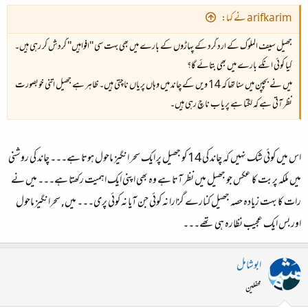
arifkarim نے کہا:
جھیل سیف الملوک کے ارد گرد کے پہاڑوں کے بارے میں بھی بہت سی ''افواہیں'' گردش کر رہی ہیں۔
کیا کوئی انکے بارے میں بھی بتائے گا؟
میں نے بچپن میں سنا تھا کہ 14 ویں کے چاند میں‌ وہاں پریاں ناچتی ہیں۔ ظاہر ہے جھیل اتنی خوبصورت
نظر آتی ہے کہ لگتا ہے پریاب ناچ رہی ہیں۔
اس میں کوئی شک نہیں کہ چاند کی 14 کو جھیل پر ایک سحر انگیز ماحول ہوتا ہے۔۔۔ چاند کی روشنی
میں ملکہ پربت کا عکس جو جھیل میں نظر آتا ہے وہ بھی اپنی ایک اہمیت رکھتا ہے۔۔۔ میں نے
رات کا بہت زیادہ حصہ جھیل کنارے گزارا نہ کوئی جن آیا نہ کوئی پری۔۔۔ میں, سحرانگیز ماحول
اور بس ایک عجیب نظارہ ہی تھے۔۔۔
ابوشامل
محفلین