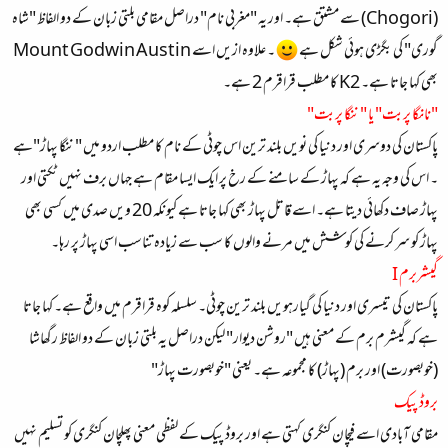
(Chogori) سے مشتق ہے۔ اور یہ "مغربی نام" دراصل مقامی بلتی زبان کے دو الفاظ "شاہ
گوری" کی بگڑی ہوئی شکل ہے
۔ علاوہ ازیں اسے Mount Godwin Austin
بھی کہا جاتا ہے۔ K2 کا مطلب قراقرم 2 ہے۔
"نانگا پربت" یا "ننگا پربت"
پاکستان کی دوسری اور دنیا کی نویں بلند ترین اس چوٹی کے نام کا مطلب اردو میں "ننگا پہاڑ"ہے
۔ اس کی وجہ یہ ہے کہ پہاڑ کے سامنے کے رخ پر ایک ایسا مقام ہے جہاں برف نہیں ٹکتی اور
پہاڑ صاف دکھائی دیتا ہے۔ اسے قاتل پہاڑ بھی کہا جاتا ہے کیونکہ 20 ویں صدی میں کسی بھی
پہاڑ کو سر کرنے کی کوشش میں مرنے والوں کا سب سے زيادہ تناسب اسی پہاڑ پر رہا۔
گیشربرم I
پاکستان کی تیسری اور دنیا کی گیارہویں بلند ترین چوٹی۔ سلسلہ کوہ قراقرم میں واقع ہے۔ کہا جاتا
ہے کہ گیشرم برم کے معنی ہیں "روشن دیوار" لیکن دراصل یہ بلتی زبان کے دو الفاظ رگھاشا
(خوبصورت) اور برم (پہاڑ) کا مجموعہ ہے۔ یعنی "خوبصورت پہاڑ"
بروڈ پیک
مقامی آبادی اسے فیچان کنگری کہتی ہے اور بروڈ پیک کے لفظی معنی پھلچان کنگری کو تسلیم نہیں