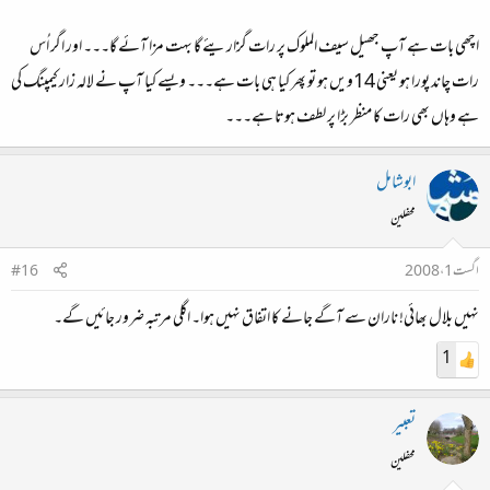
اچھی بات ہے آپ جھیل سیف الملوک پر رات گزاریئے گا بہت مزا آئے گا۔۔۔ اور اگر اُس
رات چاند پورا ہو یعنی 14ویں ہو تو پھر کیا ہی بات ہے۔۔۔ ویسے کیا آپ نے لالہ زار کیمپنگ کی
ہے وہاں بھی رات کا منظر بڑا پر لطف ہوتا ہے۔۔۔
ابوشامل
محفلین
اگست 1، 2008
#16
نہیں بلال بھائی! ناران سے آگے جانے کا اتفاق نہیں ہوا۔ اگلی مرتبہ ضرور جائیں گے۔
1
تعبیر
محفلین