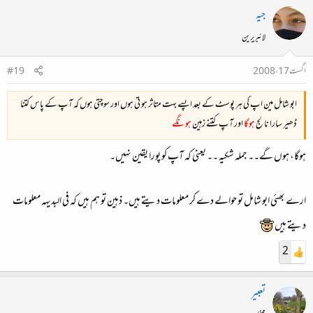
جیہ
لائبریرین
اگست 17، 2008
#19
ابو شامل مین اپ کی ہر پوسٹ کے بعد اپسے بہت متاثر ہو تی ہوں اور سوچتی ہوں کہ آپ کے پاس کتنا
ڈھیر سارا نالج
ہوگا
اور آپ کتنے زہین
ہونگے
ہوگا، ہوں گے۔۔ جملہ شکیہ ۔۔ یعنی کہ آپ کو پورا یقین نہیں۔
ارے بھئی ابو شامل تو حوالے دے کر معلومات دیتے ہیں۔ ذہین تو ہم ہیں کہ فی البدیہہ معلومات
دیتے ہیں
2
تعبیر