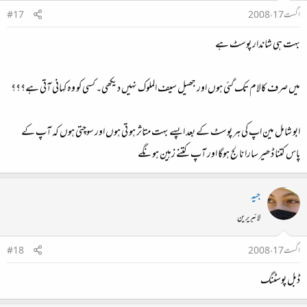
اگست 17، 2008
#17
بہت ہی شاندار پوسٹ ہے
میں صرف کالام تک گئی ہوں اور جھیل سیف الملوک نہیں دیکھی۔ کسی کو وہ کہانی آتی ہے؟؟؟
ابو شامل مین اپ کی ہر پوسٹ کے بعد اپسے بہت متاثر ہو تی ہوں اور سوچتی ہوں کہ آپ کے
پاس کتنا ڈھیر سارا نالج ہوگا اور آپ کتنے زہین ہونگے
جیہ
لائبریرین
اگست 17، 2008
#18
ڈبل پوسٹنگ