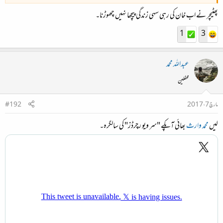
پھٹیچر نے اب خان کی رہی سہی زندگی پیچھا نہیں چھوڑنا۔
1
3
عبداللہ محمد
محفلین
مارچ 7، 2017
#192
لیں
محمد وارث
بھائی آپکے "سر ویو رچرڈز" کی سالگرہ۔