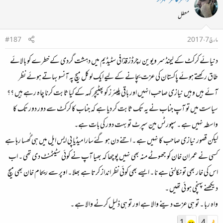
ڈاکٹرعامر شہزاد
معطل
مارچ 7، 2017
#187
دنیائے کرکٹ کے لیجنڈ سر ویوین رچرڈز قذافی سٹیڈیم میں دہشت گردی کے خطرے کو بالائے
طاق رکھتے ہوئے پاکستان کی عزت بچانے کے لیے ایک لوکل میچ پہ آنسو بہاتے ہوئے نظر
آئے ہیں وہیں نیازی صاحب انہیں اور باقی پلیئرز کو پھٹیچر کہہ کے کیا ثابت کرنا چاہ رہے ہیں ؟؟
سیاست میں تو آپ جناب نے یہ تک ثابت کر دیا ہے کہ جناب کا کرکٹ سے دور دور تک کا
واسطہ نہیں ہے ۔ سپورٹس مین سپرٹ تو بہت دور کی بات ہے۔
لیکن قصور نیازی صاحب کا نہیں ہے ۔ اتنے دن ہو گئےسارا میڈیا پی ایس ایل میں ہی گُھسا رہا ہے
کسی نے عمران خان کو جھوٹے منہ بھی نہیں پوچھا کہ بھیا آپ نے کوئی سٹیٹمنٹ دی تھی ۔ اب
اس کی خار بھی تو نکالنی ہے نا ۔ ایسے بھی کوئی نظر انداز کرتا ہے بھلا ۔ اوپر سے ریحام خان بھی میچ
دیکھنے پہنچی ہو ئی تھیں ۔
واہ ربا ۔ تو ہی عزت دینے والا ہے اور تو ہی ذلیل کرنے والا ہے ۔