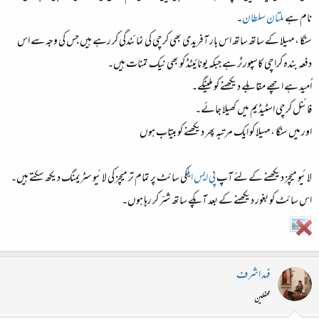
نام ہے
ملتان سلطان
۔
سنگا ،مہیلا کے ساتھ ساتھ اس بار آفریدی بھی کرچی کی نمائندگی کر رہے ہیں جس کی وجہ سے اس
دفعہ بندہ کراچی کاسپورٹر ہے جبکہ یونائیٹڈ کو بھی نیک تمنات ہیں۔
اُمید ہے اچھے مقابلے دیکھنے کو ملینگے۔
فائنل کرچی اسٹیڈیم میں کھیلا جائے۔
اور میں سنگا ،مہیلا کو ایک مرتبہ پھر دیکھنے کو بیتاب ہوں
لائیو میچز دیکھنے کے لئے آپ
پی ایس ایل
کی سائٹ پر تمام تر میچز کی لائیو سٹریمنگ دیکھ سکتے ہیں۔
اس سائٹ کو بغور دیکھنے کے بعد آپکے ساتھ شئر کر رہا ہوں۔
فہد اشرف
محفلین