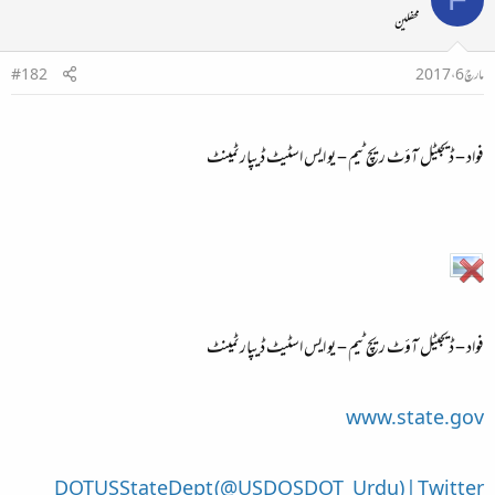
محفلین
مارچ 6، 2017
#182
فواد – ڈيجيٹل آؤٹ ريچ ٹيم – يو ايس اسٹيٹ ڈيپارٹمينٹ
فواد – ڈيجيٹل آؤٹ ريچ ٹيم – يو ايس اسٹيٹ ڈيپارٹمينٹ
www.state.gov
DOTUSStateDept (@USDOSDOT_Urdu) | Twitter