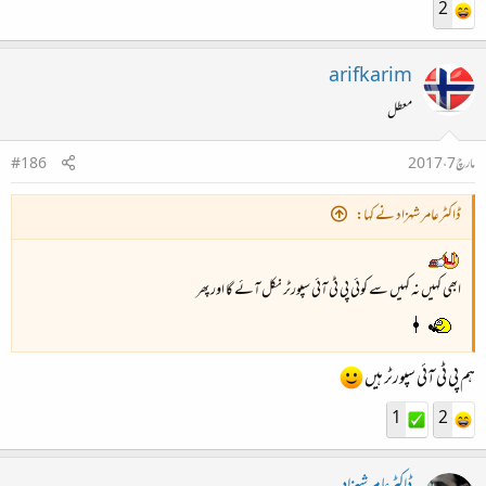
2
arifkarim
معطل
مارچ 7، 2017
#186
ڈاکٹرعامر شہزاد نے کہا:
ابھی کہیں نہ کہیں سے کوئی پی ٹی آئی سپورٹر نکل آئے گا اور پھر
ہم پی ٹی آئی سپورٹر ہیں
1
2