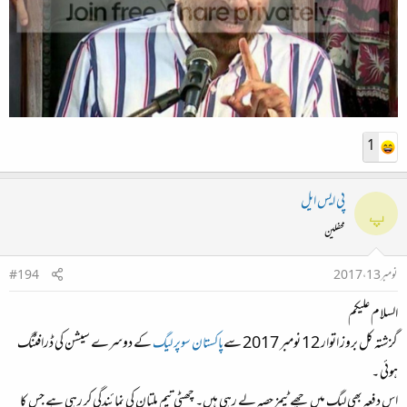
1
پی ایس ایل
پ
محفلین
نومبر 13، 2017
#194
السلام علیکم
گزشتہ کل بروز اتوار 12 نومبر 2017 سے
پاکستان سوپر لیگ
کے دوسرے سیشن کی ڈرافٹنگ
ہوئی ۔
اس دفعہ بھی لیگ میں چھے ٹیمز حصہ لے رہی ہیں۔ چھٹی تیم ملتان کی نمائندگی کر رہی ہے جس کا