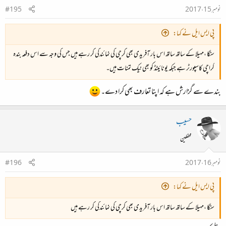
نومبر 15، 2017
#195
پی ایس ایل نے کہا:
سنگا ،مہیلا کے ساتھ ساتھ اس بار آفریدی بھی کرچی کی نمائندگی کر رہے ہیں جس کی وجہ سے اس دفعہ بندہ
کراچی کاسپورٹر ہے جبکہ یونائیٹڈ کو بھی نیک تمنات ہیں۔
بندے سے گزارش ہے کہ اپنا تعارف بھی کرا دے۔
حسیب
محفلین
نومبر 16، 2017
#196
پی ایس ایل نے کہا:
سنگا ،مہیلا کے ساتھ ساتھ اس بار آفریدی بھی کرچی کی نمائندگی کر رہے ہیں