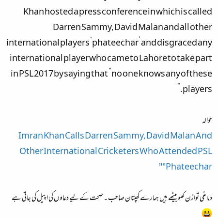
Khan hosted a press conference in which is called
Darren Sammy, David Malan and all other
international players ‘phateechar’ and disgraced any
international player who came to Lahore to take part
in PSL 2017 by saying that “no one knows any of these
players.”
حوالہ
Imran Khan Calls Darren Sammy, David Malan And
Other International Cricketers Who Attended PSL
"Phateechar"
دماغی توازن کھو بیٹھے ہیں ہمارے کھپتان صاحب ۔ صحت کے لیے دعاوں کی اپیل کی جاتی ہے