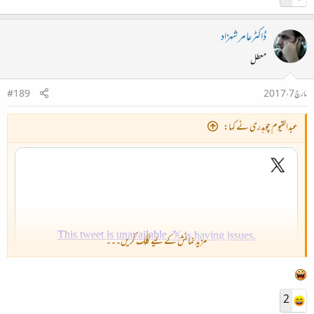
ڈاکٹرعامر شہزاد
معطل
مارچ 7، 2017
#189
عبدالقیوم چوہدری نے کہا:
مزید نمائش کے لیے کلک کریں۔۔۔
2