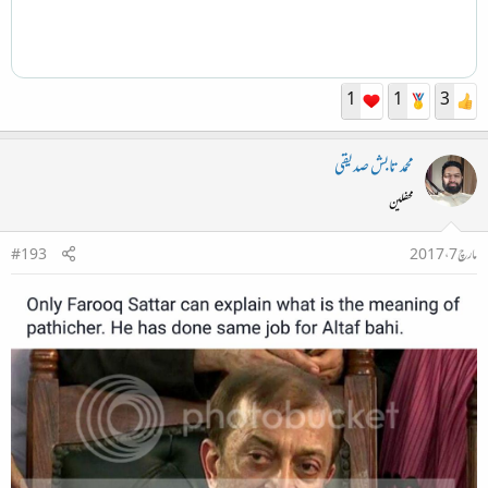
1
1
3
محمد تابش صدیقی
محفلین
مارچ 7، 2017
#193