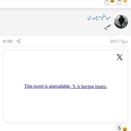
1
4
عبدالقیوم چوہدری
محفلین
مارچ 7، 2017
#188
5