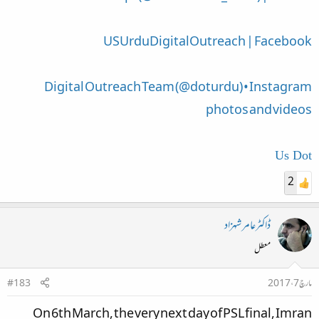
USUrduDigitalOutreach | Facebook
Digital Outreach Team (@doturdu) • Instagram
photos and videos
Us Dot
2
ڈاکٹرعامر شہزاد
معطل
مارچ 7، 2017
#183
On 6th March, the very next day of PSL final, Imran