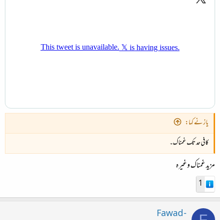
یاز نے کہا:
کافی حد تک غمناک۔
مزید غمناک وغیرہ
1
Fawad -
F