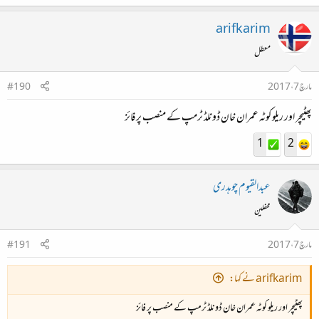
arifkarim
معطل
مارچ 7، 2017
#190
پھٹیچر اور ریلو کوٹہ عمران خان ڈونلڈ ٹرمپ کے منصب پر فائز
1
2
عبدالقیوم چوہدری
محفلین
مارچ 7، 2017
#191
arifkarim نے کہا:
پھٹیچر اور ریلو کوٹہ عمران خان ڈونلڈ ٹرمپ کے منصب پر فائز