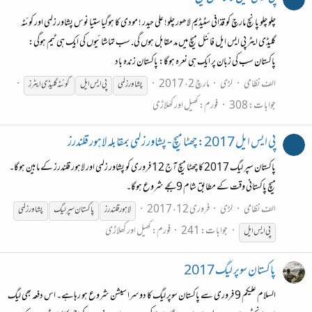
چلو چلو پانچ مارچ کو قذافی سٹیڈیم لاھور چلو! علی حیدر ! مودی کا ہوگیا ستیا نوس پشاور زلمی اور کوئٹہ
گلیڈی ایٹر پی ایس ایل فائنل میچ میں مد مقابل ہوں گی. سب تماشائیوں کی ایک ہی ٹیم ہوگی:
پاکستان سب کی زبان پر ایک ہی نعرہ ہوگا: پاکستان زندہ باد
الف نظامی
لڑی
مارچ 2، 2017
پشاور زلمی
پی
ایس
ایل
کوئٹہ گلیڈی ایٹرز
جوابات: 308
فورم:
کھیل اور کھلاڑی
پی ایس ایل 2017: چھٹا میچ - پشاور زلمی بمقابلہ لاہور قلندرز
پاکستان سپر لیگ 2017 کا چھٹا میچ آج 12 فروری کو پشاور زلمی اور لاہور قلندرز کے مابین ہوگا۔
میچ پاکستانی وقت کے مطابق شام 9بجے شروع ہوگا۔
الف نظامی
لڑی
فروری 12، 2017
لاہور قلندرز
پاکستان سپر لیگ
پشاور زلمی
جوابات: 241
فورم:
کھیل اور کھلاڑی
پی
ایس
ایل
پاکستان سوپر لیگ 2017
السلام علیکم 9 فروری سے پاکستان سوپر لیگ کا دوسرا سیشن شروع ہو رہاہے۔ اس دفعہ بھی لیگ