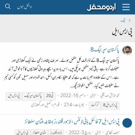
داخل ہوں
ٹیگ
پی ایس ایل
پاکستان سپر لیگ 8
پاکستان سپر لیگ 8 کے ڈارفٹ کل مکمل ہوئے۔ صرف پشاور زلمی نے ایک کھلاڑی اور
سلیکٹ کرنا ہے، باقی ٹیمز مکمل ہو چکی ہیں۔ اس بار مزید اچھے بیرونی کھلاڑیوں کا آنا خوش آئند
ہے۔ اس کے علاوہ اہم بات یہ ہے کہ محمد حفیظ، کامران اکمل، احمد شہزاد اور سہیل تنویر کو کسی ٹیم
نے سلیکٹ نہیں کیا۔ مکمل سکواڈز کچھ...
محمد تابش صدیقی
لڑی
دسمبر 16، 2022
ٹی20
پاکستان سپر لیگ
پی
ایس
ایل
جوابات: 214
فورم:
کھیل اور کھلاڑی
پی
ایس
ایل
کرکٹ
پی ایس ایل 7 فائنل ہائی لائٹس: لاہور قلندرز بمقابلہ ملتان سلطانز
الف نظامی
لڑی
مارچ 3، 2022
لاہور قلندرز
ملتان سلطانز
پی
ایس
ایل