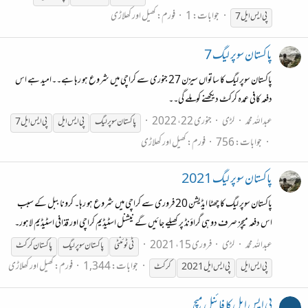
جوابات: 1
فورم:
کھیل اور کھلاڑی
پی
ایس
ایل
پاکستان سوپر لیگ 7
پاکستان سوپر لیگ کا ساتواں سیزن 27 جنوری سے کراچی میں شروع ہو رہا ہے۔۔امید ہے اس
دفعہ کافی عمدہ کرکٹ دیکھنے کوملے گی۔۔
عبداللہ محمد
لڑی
جنوری 22، 2022
پاکستان سوپر لیگ
پی
ایس
ایل
پی
ایس
ایل
جوابات: 756
فورم:
کھیل اور کھلاڑی
پاکستان سوپر لیگ 2021
پاکستان سوپر لیگ کا چھٹا ایڈیشن 20 فروری سے کراچی میں شروع ہو رہا۔ کرونا ببل کے سبب
اس دفعہ میچز صرف دو ہی گراؤنڈ پر کھیلے جائیں گے نیشنل اسٹیڈیم کراچی اور قذافی اسٹیڈیم لاہور۔
عبداللہ محمد
لڑی
فروری 15، 2021
ٹی ٹوئنٹی
پاکستان سوپر لیگ
پاکستان کرکٹ
جوابات: 1,344
فورم:
کھیل اور کھلاڑی
پی
ایس
ایل
پی
ایس
ایل
کرکٹ
پی ایس ایل کا فائنل میچ