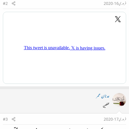
فروری 16، 2020
#2
عدنان عمر
محفلین
فروری 17، 2020
#3