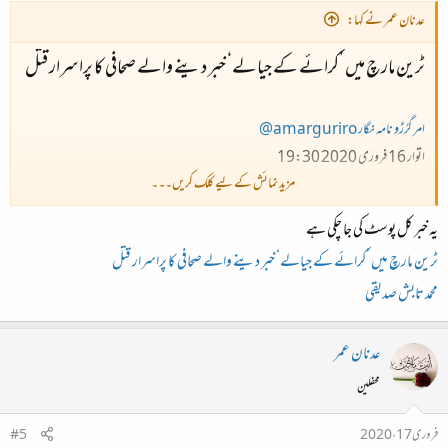
عدنان عمر نے کہا:
ٹرین مارچ میں ’کرائے کے جیالے‘ خبر دینے والے صحافی کا پراسرار قتل
امر گرُڑو نامہ نگار
amarguriro@
اتوار 16 فروری 2020 19:30
مزید نمائش کے لیے کلک کریں۔۔۔
پاکستان کے جنوبی صوبہ سندھ کے ضلع نوشہروفیروز میں سندھی زبان کے ٹیلیویژن چینل ’کے ٹی این
یہ خبر کل پوسٹ کی جا چکی ہے
نیوز‘ اور روزنامہ کاوش کے صحافی 56 سالہ عزیز میمن کے لاش ایک نہر سے برآمد کی گئی۔
ٹرین مارچ میں ’کرائے کے جیالے‘ خبر دینے والے صحافی کا پراسرار قتل
محمد تابش صدیقی
مقامی پولیس کے مطابق انھیں کسی تار سے گلا گھونٹ کر قتل کیا گیا ہے۔ محراب پور تھانے کے ایس
ایچ او عظیم راجپر کے مطابق سینئرصحافی عزیز میمن کی لاش شہر سے باہر ہندوؤں کے شمشان گھاٹ
عدنان عمر
کے نزدیک روہڑی کینال سے نکلنے والی نہر گودو شاخ سے ملی۔
محفلین
ایس ایچ او کے مطابق ’مقتول صحافی کے گلے میں کیبل کی تارپھنسی ہوئی تھی۔ خدشہ ہے کہ انہیں مذکورہ
فروری 17، 2020
#5
تار سے گلا گھونٹ کرقتل کرنے کے بعد نہر میں پھینکا گیا ہے، نعش پوسٹ مارٹم کے لیے تحصیل