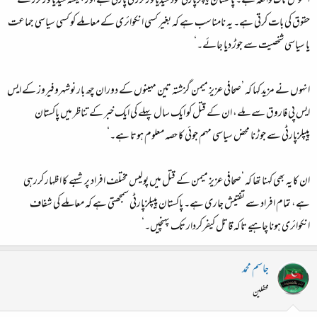
افسوس ناک واقعہ ہے۔ پاکستان پیپلزپارٹی خود میڈیا ورکرز کی پارٹی ہے اور ہمیشہ میڈیا ورکرز کے
حقوق کی بات کرتی ہے۔ یہ نامناسب ہے کہ بغیر کسی انکوائری کے معاملے کو کسی سیاسی جماعت
یا سیاسی شخصیت سے جوڑ دیا جائے۔‘
انہوں نے مزید کہا کہ ’صحافی عزیز میمن گزشتہ تین مہینوں کے دوران چھ بار نوشہروفیروز کے ایس
ایس پی فاروق سے ملے، ان کے قتل کو ایک سال پہلے کی ایک خبر کے تناظر میں پاکستان
پیپلزپارٹی سے جوڑنا محض سیاسی مہم جوئی کا حصہ معلوم ہوتا ہے۔‘
ان کا یہ بھی کہنا تھا کہ ’صحافی عزیز میمن کے قتل میں پولیس مختلف افراد پر شبہے کا اظہار کررہی
ہے، تمام افراد سے تفتیش جاری ہے۔ پاکستان پیپلزپارٹی سمجھتی ہے کہ معاملے کی شفاف
انکوائری ہونا چاہیے تاکہ قاتل کیفرکردار تک پہنچیں۔‘
جاسم محمد
محفلین