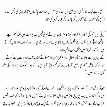
واضح رہے ایک روز قبل اسی ضلع میں سندھ کی حکمران جماعت پاکستان پیپیلز پارٹی کی رکن سندھ
اسمبلی کو ملکیت کے تکرار پر گولیاں مارکر ہلاک کردیا گیا تھا۔
کی ٹی این نیوز کی سیئنر اینکر اور نیوزکاسٹر ناجیہ میر نے اپنی فیس بک پوسٹ میں لکھا ’ہم اپنے
ساتھی صحافی عزیز میمن کے قتل کی شدید الفاظ میں مذمت کرتے ہیں۔ اور انصاف کا مطالبہ کرتے
ہیں۔ نوشہروفیروز میں جنگل راج قائم ہے۔‘
کے ٹی این سے وابستہ سینئر صحافی اور اینکرپرسن ناز سہتو نے انڈپینڈنٹ اردو سے بات کرتے
ہوئے کہا ’بالکل سمجھ میں نہیں آرہا کہ یہ واقعہ کیسے پیش آیا۔ میں نے بہت لوگوں سے بات کی مگر
کوئی اندازہ نہیں۔‘
ان کی لاش ملنے کے بعد سوشل میڈیا پر دیکھی جانے والی ان کی ایک وائرل ویڈیو میں وہ بتا رہے
ہیں کہ گزشتہ سال جب پی پی پی چیئرمین بلاول بھٹو زرداری نے ’ٹرین مارچ‘ کا آغاز کیا تب انھیں
محراب ریلوے سٹیشن بھی آنا تھا۔ وہاں عزیز میمن نے ایک ویڈیو ریکارڈ کی جس میں انھوں مارچ