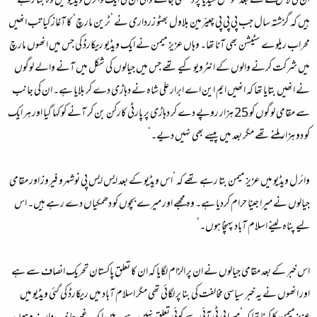
ان کی لاش ملنے کے بعد سوشل میڈیا پر دیکھی جانے والی ان کی ایک وائرل ویڈیو میں وہ بتا رہے
ہیں کہ گزشتہ سال جب پی پی پی چیئرمین بلاول بھٹو زرداری نے ’ٹرین مارچ‘ کا آغاز کیا تب انھیں
محراب ریلوے سٹیشن بھی آنا تھا۔ وہاں عزیز میمن نے ایک ویڈیو ریکارڈ کی جس میں انھوں مارچ
میں شرکت کرنے والوں کے انٹرویو کیے تھے جس میں جیالوں کی شکل میں آنے والے لوگوں
نے انھیں بتایا تھا کہ انھیں ایم این اے ابرار علی شاہ نے دہاڑی دے کر بلایا ہے۔ ان کی جانب
سے مقامی لوگوں کو 25 ہزار روپے دے کر دہاڑی پر پارٹی کارکن بن کر آنے کو کہا گیا اور ہر ایک
کو دو ہزار ملنے تھے مگر بعد میں پیسے بھی نہیں دیے۔‘
وائرل ویڈیو میں عزیز میمن بتا رہے تھے کہ ’اس ویڈیو کے بعد ایس ایس پی نوشہرو فیروز اور مقامی
جیالوں نے میرا جینا حرام کردیا ہے۔ وہ مجھے اور میرے بچوں کو دھمکیاں دے رہے ہیں۔ اس
لیے پناہ لینے اسلام آباد پہنچا ہوں۔‘
اس خبر کے بعد مقامی جیالوں نے ان پر الزام لگایا کہ ان کا تعلق پاکستان تحریک انصاف سے ہے
اور انھوں نے یہ خبر سیاسی مخالفت کی بنا پر لگائی تھی مگر اسلام آباد میں ریکارڈ کی گئی ویڈیو میں