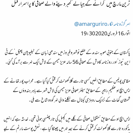
ٹرین مارچ میں ’کرائے کے جیالے‘ خبر دینے والے صحافی کا پراسرار قتل
امر گرُڑو نامہ نگار
amarguriro@
اتوار 16 فروری 2020 19:30
پاکستان کے جنوبی صوبہ سندھ کے ضلع نوشہروفیروز میں سندھی زبان کے ٹیلیویژن چینل ’کے ٹی
این نیوز‘ اور روزنامہ کاوش کے صحافی 56 سالہ عزیز میمن کے لاش ایک نہر سے برآمد کی گئی۔
مقامی پولیس کے مطابق انھیں کسی تار سے گلا گھونٹ کر قتل کیا گیا ہے۔ محراب پور تھانے کے
ایس ایچ او عظیم راجپر کے مطابق سینئرصحافی عزیز میمن کی لاش شہر سے باہر ہندوؤں کے
شمشان گھاٹ کے نزدیک روہڑی کینال سے نکلنے والی نہر گودو شاخ سے ملی۔
ایس ایچ او کے مطابق ’مقتول صحافی کے گلے میں کیبل کی تارپھنسی ہوئی تھی۔ خدشہ ہے کہ انہیں
مذکورہ تار سے گلا گھونٹ کرقتل کرنے کے بعد نہر میں پھینکا گیا ہے، نعش پوسٹ مارٹم کے لیے