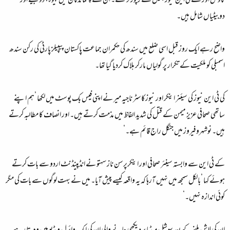
کاوش اور کے ٹی این نیوز چینل کے رپورٹر تھے۔ ان کے پسماندگان میں بیوہ، دو بیٹے اور
دوبیٹیاں شامل ہیں۔
واضح رہے ایک روز قبل اسی ضلع میں سندھ کی حکمران جماعت پاکستان پیپیلز پارٹی کی رکن سندھ
اسمبلی کو ملکیت کے تکرار پر گولیاں مارکر ہلاک کردیا گیا تھا۔
کی ٹی این نیوز کی سیئنر اینکر اور نیوزکاسٹر ناجیہ میر نے اپنی فیس بک پوسٹ میں لکھا ’ہم اپنے
ساتھی صحافی عزیز میمن کے قتل کی شدید الفاظ میں مذمت کرتے ہیں۔ اور انصاف کا مطالبہ کرتے
ہیں۔ نوشہروفیروز میں جنگل راج قائم ہے۔‘
کے ٹی این سے وابستہ سینئر صحافی اور اینکرپرسن ناز سہتو نے انڈپینڈنٹ اردو سے بات کرتے
ہوئے کہا ’بالکل سمجھ میں نہیں آرہا کہ یہ واقعہ کیسے پیش آیا۔ میں نے بہت لوگوں سے بات کی مگر
کوئی اندازہ نہیں۔‘