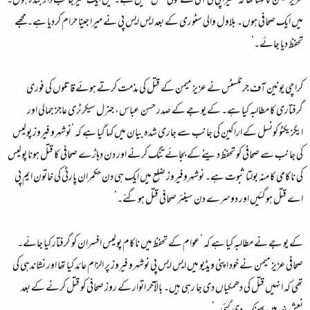
عزیز میمن کا کہنا تھا کہ ’میرا پی ٹی آئی سے کوئی تعلق نہیں ہے۔ میں ایک غیرجانب دار بندہ ہوں۔
میں ایک صحافی ہوں۔ بلاول والی سٹوری کے بعد ایس ایس پی نے میرا جینا حرام کردیا ہے۔ مجھے
تحفظ دیا جائے۔‘
کراچی یونین آف جرنلسٹس نے عزیز میمن کے قتل کی مذمت کرتے ہوئے قاتلوں کی فوری
گرفتاری کا مطالبہ کیا ہے۔ کے یو جے کے صدر حسن عباس، جنرل سیکرٹری عاجز جمالی اور
ایگزیکٹو کونسل کے اراکین کی جانب سے جاری شدہ بیان میں کہا گیا ہے کہ ’نوشہرو فیروز پولیس
کی جانب سے صحافی کو تحفظ دینے کے بجائے تنگ کرنے اور دن دہاڑے صحافی کا قتل ہونا پولیس
کی ناکامی کا منہ بولتا ثبوت ہے۔ نوشہروفیروز ضلع میں ایک ہی دن حکمران پارٹی کی خاتون ایم پی
اے قتل ہوگئیں اور دوسرے دن سینئر صحافی قتل ہوگئے۔‘
کے یو جے نے مطالبہ کیا ہے کہ ’عوام کے تحفظ میں ناکام پولیس افسران کو گرفتار کیا جائے۔
صحافی عزیز میمن نے خود اپنی ویڈیو میں ایس ایس پی نوشہرو فیروز پر الزام عائد کیا تھا اور نشاندہی کی
تھی کہ انہیں قتل کی دھمکیاں دی جا رہی ہیں۔ بالآخر اتوار کے روز صحافی کو قتل کرنے کے بعد