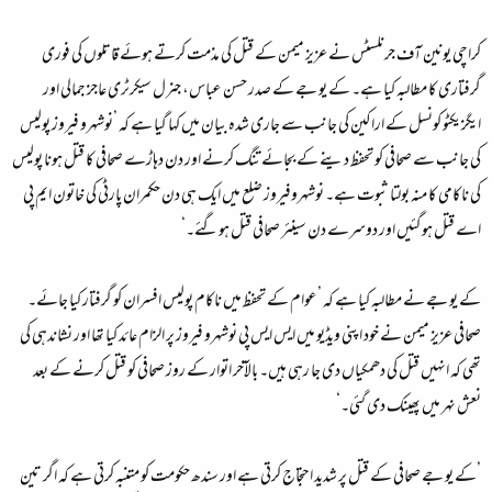
کراچی یونین آف جرنلسٹس نے عزیز میمن کے قتل کی مذمت کرتے ہوئے قاتلوں کی فوری
گرفتاری کا مطالبہ کیا ہے۔ کے یو جے کے صدر حسن عباس، جنرل سیکرٹری عاجز جمالی اور
ایگزیکٹو کونسل کے اراکین کی جانب سے جاری شدہ بیان میں کہا گیا ہے کہ ’نوشہرو فیروز پولیس
کی جانب سے صحافی کو تحفظ دینے کے بجائے تنگ کرنے اور دن دہاڑے صحافی کا قتل ہونا پولیس
کی ناکامی کا منہ بولتا ثبوت ہے۔ نوشہروفیروز ضلع میں ایک ہی دن حکمران پارٹی کی خاتون ایم پی
اے قتل ہوگئیں اور دوسرے دن سینئر صحافی قتل ہوگئے۔‘
کے یو جے نے مطالبہ کیا ہے کہ ’عوام کے تحفظ میں ناکام پولیس افسران کو گرفتار کیا جائے۔
صحافی عزیز میمن نے خود اپنی ویڈیو میں ایس ایس پی نوشہرو فیروز پر الزام عائد کیا تھا اور نشاندہی کی
تھی کہ انہیں قتل کی دھمکیاں دی جا رہی ہیں۔ بالآخر اتوار کے روز صحافی کو قتل کرنے کے بعد
نعش نہر میں پھینک دی گئی۔‘
’کے یو جے صحافی کے قتل پر شدید احتجاج کرتی ہے اور سندھ حکومت کو متنبہ کرتی ہے کہ اگر تین