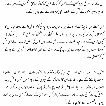
دن کے اندر صحافی عزیز میمن کے قاتلوں کو گرفتار نہیں کیا گیا تو صحافتی تنظیموں کے ہمراہ ملک
بھر میں عزیز میمن کے قتل کے خلاف احتجاجی مظاہرے کیے جائیں گے۔‘
اس سلسلے میں انڈپینڈنٹ اردو نے فیروز جمالی صدر پیپلز پارٹی نوشہرو فیروز سے رابطہ کیا۔ ان کا
کہنا تھا کہ ’یہ واقعہ ایک سال پرانا ہے۔ اس وقت کوئی ری ایکشن کیوں نہیں آیا۔ اب کوئی ایسا
کیوں کریں گے؟ مرحوم جرنلسٹ ہمارے ساتھی تھے۔ اس طرح کی باتیں کرنے والے اس قتل
کو غلط سمت میں لے کر جا رہے ہیں۔ یہ ایک جرنلسٹ کے خون کو غلط ڈائریکشن میں لے جانے
کی کوشش ہے۔‘
انڈپینڈنٹ اردو نے اس بارے میں میڈیا کوآرڈینیٹر بلاول بھٹو زرداری، عثمان غازی سے ان کا
موقف جاننے کے لیے رابطہ کیا۔ ان کا کہنا تھا کہ ’کے ٹی این کے رپورٹر عزیز میمن کا قتل ایک
افسوس ناک واقعہ ہے۔ پاکستان پیپلزپارٹی خود میڈیا ورکرز کی پارٹی ہے اور ہمیشہ میڈیا ورکرز کے
حقوق کی بات کرتی ہے۔ یہ نامناسب ہے کہ بغیر کسی انکوائری کے معاملے کو کسی سیاسی جماعت
یا سیاسی شخصیت سے جوڑ دیا جائے۔‘