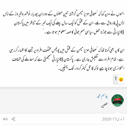
انہوں نے مزید کہا کہ ’صحافی عزیز میمن گزشتہ تین مہینوں کے دوران چھ بار نوشہروفیروز کے ایس
ایس پی فاروق سے ملے، ان کے قتل کو ایک سال پہلے کی ایک خبر کے تناظر میں پاکستان
پیپلزپارٹی سے جوڑنا محض سیاسی مہم جوئی کا حصہ معلوم ہوتا ہے۔‘
ان کا یہ بھی کہنا تھا کہ ’صحافی عزیز میمن کے قتل میں پولیس مختلف افراد پر شبہے کا اظہار کررہی
ہے، تمام افراد سے تفتیش جاری ہے۔ پاکستان پیپلزپارٹی سمجھتی ہے کہ معاملے کی شفاف
انکوائری ہونا چاہیے تاکہ قاتل کیفرکردار تک پہنچیں۔‘
1
جاسم محمد
محفلین
فروری 17، 2020
#4