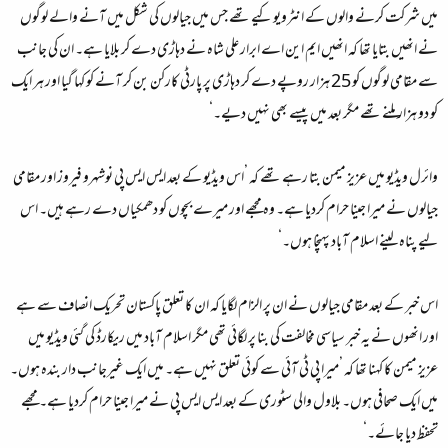
میں شرکت کرنے والوں کے انٹرویو کیے تھے جس میں جیالوں کی شکل میں آنے والے لوگوں
نے انھیں بتایا تھا کہ انھیں ایم این اے ابرار علی شاہ نے دہاڑی دے کر بلایا ہے۔ ان کی جانب
سے مقامی لوگوں کو 25 ہزار روپے دے کر دہاڑی پر پارٹی کارکن بن کر آنے کو کہا گیا اور ہر ایک
کو دو ہزار ملنے تھے مگر بعد میں پیسے بھی نہیں دیے۔‘
وائرل ویڈیو میں عزیز میمن بتا رہے تھے کہ ’اس ویڈیو کے بعد ایس ایس پی نوشہرو فیروز اور مقامی
جیالوں نے میرا جینا حرام کردیا ہے۔ وہ مجھے اور میرے بچوں کو دھمکیاں دے رہے ہیں۔ اس
لیے پناہ لینے اسلام آباد پہنچا ہوں۔‘
اس خبر کے بعد مقامی جیالوں نے ان پر الزام لگایا کہ ان کا تعلق پاکستان تحریک انصاف سے ہے
اور انھوں نے یہ خبر سیاسی مخالفت کی بنا پر لگائی تھی مگر اسلام آباد میں ریکارڈ کی گئی ویڈیو میں
عزیز میمن کا کہنا تھا کہ ’میرا پی ٹی آئی سے کوئی تعلق نہیں ہے۔ میں ایک غیرجانب دار بندہ ہوں۔
میں ایک صحافی ہوں۔ بلاول والی سٹوری کے بعد ایس ایس پی نے میرا جینا حرام کردیا ہے۔ مجھے
تحفظ دیا جائے۔‘