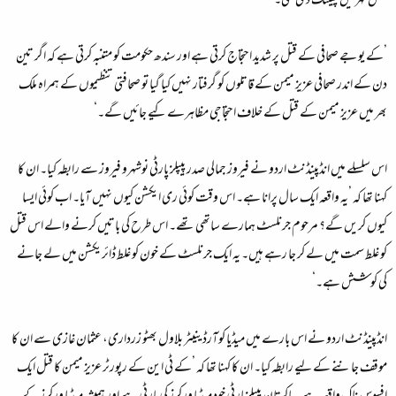
نعش نہر میں پھینک دی گئی۔‘
’کے یو جے صحافی کے قتل پر شدید احتجاج کرتی ہے اور سندھ حکومت کو متنبہ کرتی ہے کہ اگر تین
دن کے اندر صحافی عزیز میمن کے قاتلوں کو گرفتار نہیں کیا گیا تو صحافتی تنظیموں کے ہمراہ ملک
بھر میں عزیز میمن کے قتل کے خلاف احتجاجی مظاہرے کیے جائیں گے۔‘
اس سلسلے میں انڈپینڈنٹ اردو نے فیروز جمالی صدر پیپلز پارٹی نوشہرو فیروز سے رابطہ کیا۔ ان کا
کہنا تھا کہ ’یہ واقعہ ایک سال پرانا ہے۔ اس وقت کوئی ری ایکشن کیوں نہیں آیا۔ اب کوئی ایسا
کیوں کریں گے؟ مرحوم جرنلسٹ ہمارے ساتھی تھے۔ اس طرح کی باتیں کرنے والے اس قتل
کو غلط سمت میں لے کر جا رہے ہیں۔ یہ ایک جرنلسٹ کے خون کو غلط ڈائریکشن میں لے جانے
کی کوشش ہے۔‘
انڈپینڈنٹ اردو نے اس بارے میں میڈیا کوآرڈینیٹر بلاول بھٹو زرداری، عثمان غازی سے ان کا
موقف جاننے کے لیے رابطہ کیا۔ ان کا کہنا تھا کہ ’کے ٹی این کے رپورٹر عزیز میمن کا قتل ایک