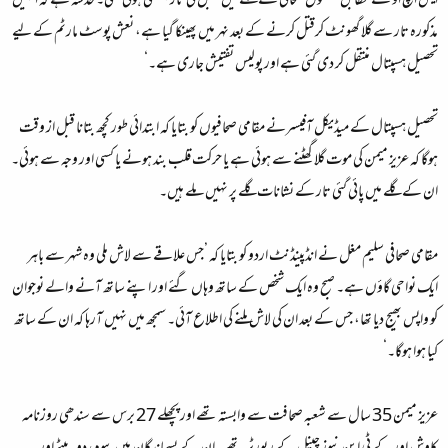
ایس ایچ او کے مطابق ’مقتول صحافی کے گلے میں کیبل کی تارپھنسی ہوئی تھی۔ خدشہ ہے کہ انہیں
مذکورہ تار سے گلا گھونٹ کرقتل کرنے کے بعد نہر میں پھینکا گیا ہے، نعش پوسٹ مارٹم کے لیے
تحصیل ہسپتال منتقل کر دی گئی ہے اور پولیس تفتیش جاری ہے۔‘
تحصیل ہسپتال کے میڈیکل آفیسرنے مقامی صحافیوں کو بتایا کہ ابتدائی طور کچھ بتانا قبل از وقت
ہوگا کہ عزیز میمن کی موت گلا گھٹنے سے ہوئی ہے یا حرکت قلب بند ہونے یا کسی اور وجہ سے ہوئی۔
ان کے گلے میں پائی گئی تار کے نشانات گلے پر نہیں ملے ہیں۔
مقامی صحافی سلیم مغل نے انڈپینڈنٹ اردو کو بتایا کہ ’جس علاقے سے لاش ملی وہ شہر سے باہر
ایک نواحی گاؤں ہے۔ صبح وہ ایک شخص کے ساتھ وہاں گئے اور اپنے ساتھ آنے والے نوجوان
کو واپس بھیج دیا تھا، جس کے بعد ان کی لاش ملنے کی اطلاع آئی۔ سمجھ میں نہیں آرہا کہ ان کے ساتھ
کیا ہوا ہوگا۔‘
عزیز میمن 35 سال سے شعبہ صحافت سے وابستہ تھے اور پچھلے 27 برس سے سندھی روزنامہ