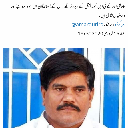
ء
کاوش اور کے ٹی این نیوز چینل کے رپورٹر تھے۔ ان کے پسماندگان میں بیوہ، دو بیٹے اور
دوبیٹیاں شامل ہیں۔
امر گرُڑو
نامہ نگار
amarguriro@
اتوار 16 فروری 2020 19:30