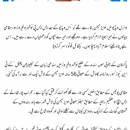
وائرل ویڈیو میں عزیز میمن بتا رہے تھے کہ ’اس ویڈیو کے بعد ایس ایس پی نوشہرو فیروز اور مقامی
جیالوں نے میرا جینا حرام کردیا ہے۔ وہ مجھے اور میرے بچوں کو دھمکیاں دے رہے ہیں۔ اس
لیے پناہ لینے اسلام آباد پہنچا ہوں۔‘ (فائل فوٹو: امر گرڑو)
پاکستان کے جنوبی صوبہ سندھ کے ضلع نوشہروفیروز میں سندھی زبان کے ٹیلیویژن چینل ’کے ٹی
این نیوز‘ اور روزنامہ کاوش کے صحافی 56 سالہ عزیز میمن کے لاش ایک نہر سے برآمد کی گئی۔
مقامی پولیس کے مطابق انھیں کسی تار سے گلا گھونٹ کر قتل کیا گیا ہے۔ محراب پور تھانے کے
ایس ایچ او عظیم راجپر کے مطابق سینئرصحافی عزیز میمن کی لاش شہر سے باہر ہندوؤں کے
شمشان گھاٹ کے نزدیک روہڑی کینال سے نکلنے والی نہر گودو شاخ سے ملی۔