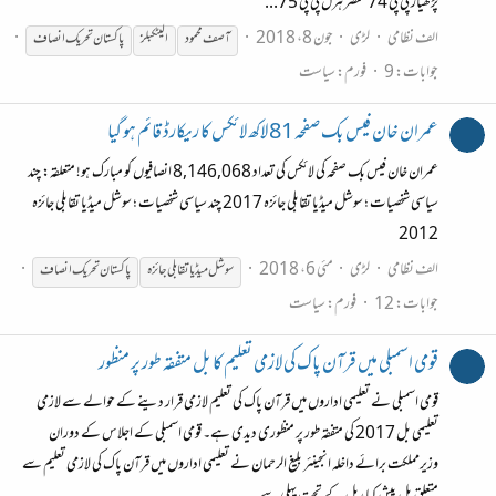
پڑھیار پی پی 74 عنصر ہرل پی پی 75...
الف نظامی
لڑی
جون 8، 2018
آصف محمود
الیٹکبلز
پاکستان
تحریک
انصاف
جوابات: 9
فورم:
سیاست
عمران خان فیس بک صفحہ 81 لاکھ لائکس کا ریکارڈ قائم ہو گیا
عمران خان فیس بک صفحہ کی لائکس کی تعداد 8,146,068 انصافیوں کو مبارک ہو! متعلقہ: چند
سیاسی شخصیات ؛ سوشل میڈیا تقابلی جائزہ 2017 چند سیاسی شخصیات ؛ سوشل میڈیا تقابلی جائزہ
2012
الف نظامی
لڑی
مئی 6، 2018
سوشل میڈیا تقابلی جائزہ
پاکستان
تحریک
انصاف
جوابات: 12
فورم:
سیاست
قومی اسمبلی میں قرآن پاک كی لازمی تعلیم كا بل متفقہ طور پر منظور
قومی اسمبلی نے تعلیمی اداروں میں قرآن پاک کی تعلیم لازمی قرار دینے کے حوالے سے لازمی
تعلیمی بل 2017 کی متفقہ طور پر منظوری دیدی ہے۔ قومی اسمبلی کے اجلاس کے دوران
وزیرمملکت برائے داخلہ انجینئر بلیغ الرحمان نے تعلیمی اداروں میں قرآن پاک کی لازمی تعلیم سے