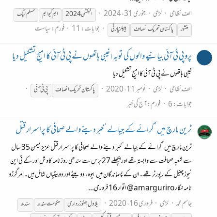
الف نظامی
لڑی
جنوری 31، 2024
الیکشن 2024
ایم کیو ایم
مسلم لیگ
جوابات: 11
فورم:
سیاست
منشور
پاکستان
تحریک
انصاف
پیپلز پارٹی
پرو پی ٹی آئی بیانیے والوں کی توبہ ؛ غیبی ہاتھوں نے پی ٹی آئی کا امیج تشکیل دیا
غیبی ہاتھوں نے پی ٹی آئی کا امیج تشکیل دیا
الف نظامی
لڑی
نومبر 11، 2020
پاکستان
تحریک
انصاف
پی ٹی آئی
جوابات: 6
فورم:
آج کی خبر
ٹرین مارچ میں ’کرائے کے جیالے‘ خبر دینے والے صحافی کا پراسرار قتل
ٹرین مارچ میں ’کرائے کے جیالے‘ خبر دینے والے صحافی کا پراسرار قتل عزیز میمن 35 سال
سے شعبہ صحافت سے وابستہ تھے اور پچھلے 27 برس سے سندھی روزنامہ کاوش اور کے ٹی این
نیوز چینل کے رپورٹر تھے۔ ان کے پسماندگان میں بیوہ، دو بیٹے اور دوبیٹیاں شامل ہیں۔ امر گرُڑو
نامہ نگار amarguriro@ اتوار 16 فروری...
جاسم محمد
لڑی
فروری 16، 2020
بلاول بھٹو زرداری
حکومت سندھ
سندھ