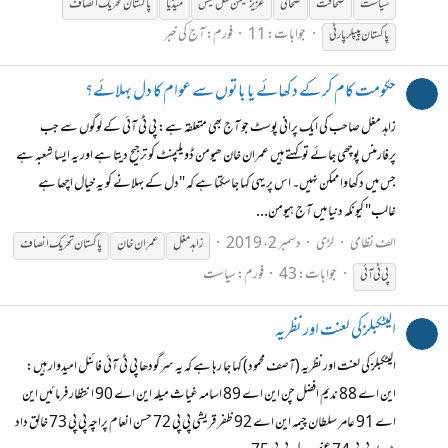
سیاست
صحافت
صحافی
عزیز میمن قتل کیس
میڈیا
پاکستان
تحریک
انصاف
جوابات: 11
فورم:
آج کی خبر
پاکستان
پیپلر پارٹی
حکومت کام کر کے دکھائے یا باتوں سے عوام کا دل بہلائے؟
زاہد مغل صاحب کی ایک پرانی پوسٹ جو آج بھی متعلقہ ہے: پی ٹی آئی کے لوگوں سے جب
پرفارمنس پوچھی جائے تو کہتے ہیں عمران خان ھیومن ڈویلپمنٹ کو ترجیح دیتا ہے اور یہ ایسا شعبہ ہے
جس میں دکھاوا ممکن نہیں۔ اس پر یہی کہا جاسکتا ہے کہ "دل کے بہلانے کو یہ خیال اچھا ہے
غالب" کیونکہ دنیا میں آج ہیومن...
الف نظامی
لڑی
دسمبر 2، 2019
زاہد مغل
عمران خان
پاکستان
تحریک
انصاف
جوابات: 43
فورم:
سیاست
پی ٹی آئی
الیٹکبلز کی لعنت اور نظریہ
الیٹکبلز کی لعنت اور نظریہ (آصف محمود) کہا جا رہا ہے کہ یہ سرگودھا پی ٹی آئی فائنل امیدوار ہیں:
این اے 88 ندیم افضل چن این اے 89 اسامہ غیاث میلہ این اے 90 انتظار فرمائیں این
اے 91 عامر سلطان چیمہ این اے 92 ظفر قریشی پی پی 72 حسن انعام پراچہ پی پی 73 خالق داد