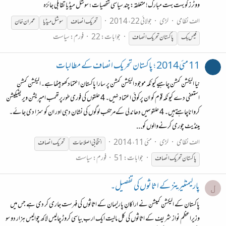
ووٹرز کو بہت بہت مبارک! متعلقہ: چند سیاسی شخصیات ؛ سوشل میڈیا تقابلی جائزہ
الف نظامی
لڑی
جولائی 22، 2014
تحریک
انصاف
سوشل میڈیا
عمران خان
جوابات: 22
فورم:
سیاست
فیس بک
پاکستان
تحریک
انصاف
11 مئی 2014 ؛ پاکستان تحریک انصاف کے مطالبات
نیا الیکشن کمشن چاہیےکیونکہ موجود الیکشن کمشن پر سارا پاکستان اعتمادکھوبیٹھاہے۔الیکشن کمشن
استعفی دے کیونکہ قوم کو ان پرکوئی اعتماد نہیں۔ 4 حلقوں کی فوری طورپرتھمب امپریشن ویریفیکیشن
کرواناچاہتےہیں۔ 4 حلقوںمیں دھاندلی کےمرتکب لوگوں کی نشان دہی اور ان کو سزا دی جائے۔
مینڈیٹ چوری کرنےوالوں کو...
الف نظامی
لڑی
مئی 11، 2014
انتخابی اصلاحات
تحریک
انصاف
جوابات: 51
فورم:
سیاست
پاکستان
تحریک
انصاف
پارلیمنٹیرینز کے اثاثوں کی تفصیل۔
ل
پاکستان کے الیکشن کمیشن نے اراکانِ پارلیمان کے اثاثوں کی فہرست جاری کر دی ہے جس میں
وزیراعظم نواز شریف کے اثاثوں کی کل مالیت ایک ارب بیاسی کروڑ چالیس لاکھ چوالیس ہزار دو سو