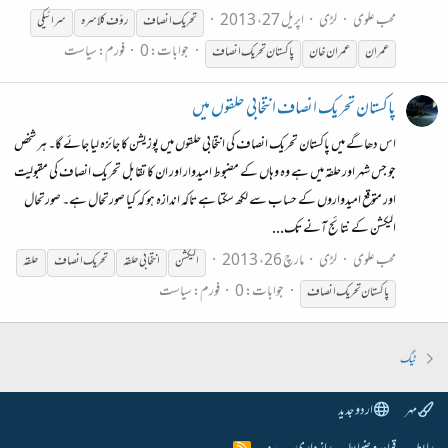
محب علوی
لڑی
اپریل 27، 2013
تحریک
انصاف
رؤف کلاسرہ
سرائیکی
جوابات: 0
فورم:
سیاست
عمران
عمران خان
پاکستان
تحریک
انصاف
پاکستان تحریک انصاف انتخابی حلقوں میں
اس دھاگے میں پاکستان تحریک انصاف کی انتخابی حلقوں میں پوزیشن کا جائزہ لیا جائے گا۔ ہر شخص
جو جس شہر اور حلقہ میں ہے وہ وہاں کے مضبوط امیدوار اور ان کا تقابل تحریک انصاف کی مقبولیت
اور متوقع امیدواروں کے حساب سے لکھ سکتا ہے تاکہ اندازہ ہو کہ کیا صورتحال ہے۔ صورتحال
الیکشن کے نتائج آنے تک...
محب علوی
لڑی
مارچ 26، 2013
الیکشن
انتخابی حلقہ
تحریک
انصاف
حلقہ
جوابات: 0
فورم:
سیاست
پاکستان
تحریک
انصاف
ٹیگ
مہر
اردو جدید