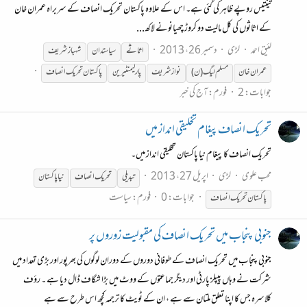
تینتیس روپے ظاہر کی گئی ہے۔ اس کے علاوہ پاکستان تحریک انصاف کے سربراہ عمران خان
کے اثاثوں کی کل مالیت دو کروڑ چھیانونے لاکھ...
لئیق احمد
لڑی
دسمبر 26، 2013
اثاثے
سیاستدان
شہبازشریف
عمران خان
مسلم لیگ (ن)
نوازشریف
پارلیمنٹیرین
پاکستان
تحریک
انصاف
جوابات: 2
فورم:
آج کی خبر
تحریک انصاف پیغام تخلیقی انداز میں
تحریک انصاف کا پیغام نیا پاکستان تخلیقی انداز میں۔
محب علوی
لڑی
اپریل 27، 2013
تبدیلی
تحریک
انصاف
نیا
پاکستان
جوابات: 0
فورم:
سیاست
پاکستان
تحریک
انصاف
جنوبی پنجاب میں تحریک انصاف کی مقبولیت زوروں پر
جنوبی پنجاب میں تحریک انصاف کے طوفانی دوروں کے دوران لوگوں کی بھرپور اور بڑی تعداد میں
شرکت نے وہاں پیپلز پارٹی اور دیگر جماعتوں کے ووٹ میں بڑا شگاف ڈال دیا ہے ۔ رؤف
کلاسرہ جس کا اپنا تعلق ملتان سے ہے ، ان کے ٹویٹ کا ترجمہ کچھ اس طرح سے ہے