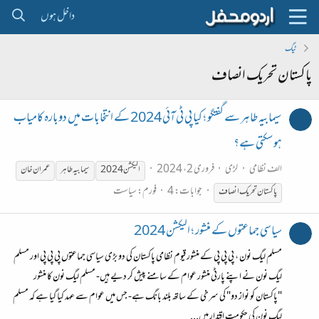
داخل ہوں
ٹیگ
پاکستان تحریک انصاف
سیمابیہ طاہر سے گفتگو ؛ کیا پی ٹی آئی 2024 کے انتخابات میں دوبارہ کامیاب
ہو سکتی ہے؟
الف نظامی
لڑی
فروری 2، 2024
الیکشن 2024
سیمابیہ طاہر
عمران خان
جوابات: 4
فورم:
سیاست
پاکستان
تحریک
انصاف
سیاسی جماعتوں کے منشور ؛ الیکشن 2024
مسلم لیگ نون ، پی پی پی کے منشور قیوم نظامی پاکستان کی دو بڑی سیاسی جماعتوں پی پی پی اور مسلم
لیگ نون نے اپنے پارٹی منشور عوام کے سامنے پیش کر دیے ہیں- مسلم لیگ نون کا منشور
"پاکستان کو نواز دو" کی سرخی کے ساتھ بلند بانگ ہے- جس میں عوام سے عہد کیا گیا ہے کہ مسلم
لیگ نون کی حکومت اقتدار میں...