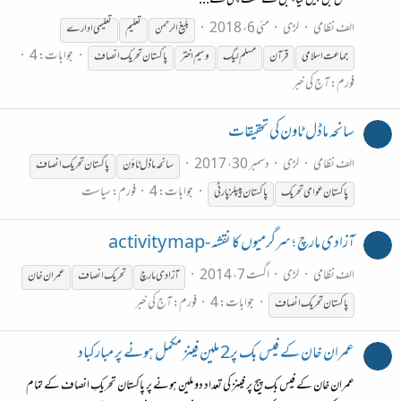
متعلق بل پیش کیا، بل کے تحت پہلی سے...
الف نظامی
لڑی
مئی 6، 2018
بلیغ الرحمن
تعلیم
تعلیمی ادارے
جوابات: 4
جماعت اسلامی
قرآن
مسلم لیگ
وسیم اختر
پاکستان
تحریک
انصاف
فورم:
آج کی خبر
سانحہ ماڈل ٹاون کی تحقیقات
الف نظامی
لڑی
دسمبر 30، 2017
سانحہ ماڈل ٹاؤن
پاکستان
تحریک
انصاف
جوابات: 4
فورم:
سیاست
پاکستان
عوامی
تحریک
پاکستان
پیپلز پارٹی
آزادی مارچ ؛ سرگرمیوں کا نقشہ -activity map
الف نظامی
لڑی
اگست 7، 2014
آزادی مارچ
تحریک
انصاف
عمران خان
جوابات: 4
فورم:
آج کی خبر
پاکستان
تحریک
انصاف
عمران خان کے فیس بک پر2 ملین فینز مکمل ہونے پر مبارکباد
عمران خان کے فیس بک پیج پر فینز کی تعداد دو ملین ہونے پر پاکستان تحریکِ انصاف کے تمام