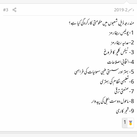
دسمبر 2، 2019
#3
مندرجہ ذیل شعبوں میں حکومتی کارکردگی کیا ہے؟
1- پولیس ریفارمز
2- عدلیہ ریفارمز
3- ٹیکس کلچر کا فروغ
4- انتخابی اصلاحات
5- بہتر اور سستی طبی سہولیات کی فراہمی
6- تعلیمی نظام کی بہتری
7- صنعتی ترقی
8- ماحول دوست بجلی کی پیدوار
9- شجر کاری
1