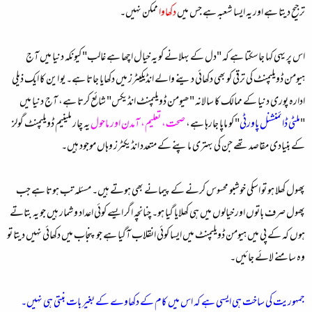
ترجیح دیتا ہے اور یہ ایسا شعبہ ہے جس میں
دکھاوا
ممکن نہیں۔
اس پر یہی کہا جاسکتا ہے کہ "دل کے بہلانے کو یہ خیال اچھا ہے غالب" کیونکہ دنیا میں آج
ہیومن ڈویلپمنٹ کی ترقی کو بھی دکھائی دینے والے انڈیکیٹرز میں دکھایا جاتا ہے۔ یو این کا ایک ذیلی
ادارہ پوری دنیا کے ممالک کا سالانہ "ھیومن ڈویلپمنٹ انڈیکس" شائع کرتا ہے، آج دنیا میں
"
ملٹی ڈائمنشنل پاورٹی
" کو ماپا جارہا ہے،
صحت، تعلیم، آمدن اور ماحول
یہ چار
ملینیم ڈویلپمنٹ گولز
کے بنیادی مقاصد تھے جن کی بہتری ماپنے کے متعدد انڈیکٹرز وہاں موجود ہیں۔
پھول کھلا ہو تو اسکی خوشبو محسوس کرنے کے پیمانے بھی ہوتے ہیں۔ مسئلہ تب ہوتا ہے جب
پھول صرف باتوں اور خیالوں میں ہی کھلایا گیا ہو۔ چنانچہ اگر ایسے کوئی اعداد و شمار ہیں جو یہ بتاتے
ہوں کہ کے پی میں ہیومن ڈویلپمنٹ میں ایسا کوئی انقلاب آگیا ہے جو پنجاب میں دکھائی نہیں دیتا تو
وہ سامنے لائے جائیں۔
جمہوریت کی ساخت ہی ایسی ہے کہ اس میں کام کے دکھاوے کے بغیر بات بنتی ہی نہیں۔