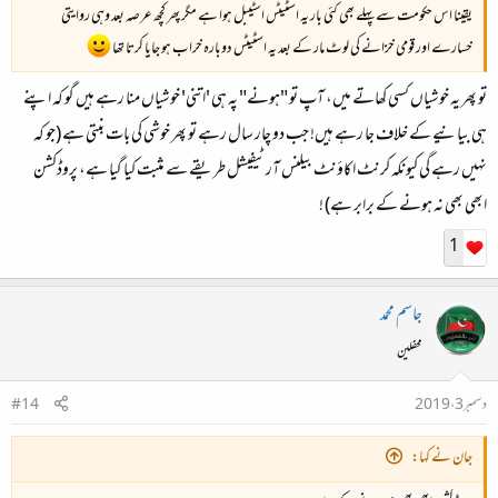
یقینا اس حکومت سے پہلے بھی کئی بار یہ اسٹیٹس اسٹیبل ہوا ہے مگر پھر کچھ عرصہ بعد وہی روایتی
خسارے اور قومی خزانے کی لوٹ مار کے بعد یہ اسٹیٹس دوبارہ خراب ہو جایا کرتا تھا
تو پھر یہ خوشیاں کسی کھاتے میں، آپ تو "ہونے" پہ ہی 'اتنی' خوشیاں منا رہے ہیں گو کہ اپنے
ہی بیانیے کے خلاف جا رہے ہیں! جب دو چار سال رہے تو پھر خوشی کی بات بنتی ہے (جو کہ
نہیں رہے گی کیونکہ کرنٹ اکاؤنٹ بیلنس آرٹیفیشل طریقے سے مثبت کیا گیا ہے، پروڈکشن
ابھی بھی نہ ہونے کے برابر ہے) !
1
جاسم محمد
محفلین
دسمبر 3، 2019
#14
جان نے کہا: