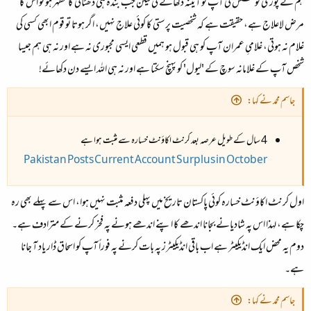
ہم نے پوری کوشش کی آپ کو آئینہ دکھانے کی لیکن جب بندہ ہی ڈھٹائی کا مظہر ہو تو اس کا
مرض لاعلاج ہے، حقیقت ہے کہ شخصیت پرستی کا کوئی علاج نہیں، اگر ہوتا تو قوم ابھی کسی کی
غلام نہ ہوتی، غلامیِ عمران آپ کو ہی قبول ہو ہمیں قطعی ایسی مجبوری نہ ہے اور نہ ہی ہم جیسا
شخص آپ کے غلامانہ سوچ کے 'لیول' کو پہنچ سکتا ہے اور نہ ہی اللہ ایسے دن دکھائے!
جاسم محمد نے کہا:
4 سال کے طویل عرصہ بعد کرنٹ اکاؤنٹ خسارہ سے مثبت ہوا ہے
Pakistan Posts Current Account Surplus in October
اول کرنٹ اکاؤنٹ خسارہ کوئی پاکستان تاریخ میں پہلی دفعہ مثبت نہیں ہوا، اس سے پہلے بھی رہ
چکا ہے، لہذا اس پہ شادیانے بجانا اندھے کا اپنے اندھے ہونے پہ فخر کرنے کے مترادف ہے۔
دوم یہ محض ایک انڈیکیٹر ہے اب باقی انڈیکیٹرز پہ بات کرنے پہ فوراً آپ کو اسحاق ڈار یاد آ جانا
ہے۔
جاسم محمد نے کہا: