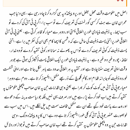
اصل میں حکومتِ وقت محض بغض اور پروپیگنڈہ پہ ہی گزارہ کرنا چاہ رہی ہے، یہی دنیا جب
عمران خان سے ہٹ کر کسی گورنمنٹ کی تعریف کرے تو سب برا، اگر پی ٹی آئی کی کر دے تو
سب اچھا۔ یہ ذہنیت بنیادی طور پر اخلاقی پستی اور دوہرے معیار کو ظاہر کرتی ہے، یعنی پی ٹی آئی
اخلاقی طور پر اتنی پست ذہنیت کی حامل ہے کہ دشمن کا اچھا کام بھی ان کی نظر میں برا ہے، اتنی
پست ذہنیت کہ کوئی تعریف کر دے تو اس پہ پھولے نہ سمانا اور کوئی تنقید کر دے تو وہ غدار،
لفافہ، چور وغیرہ وغیرہ ہے، یہ ذہنیت بنیادی طور پر ایک اخلاقی پست ڈکٹیٹر کی ہوتی ہے جو ہر
وقت اپنی تعریف سننا چاہتا ہے اور تنقید پہ ہر اخلاقی حدود سے باہر نکل جاتا ہے اور اپنی شکست
خوردہ ذہنیت کو جابرانہ اقدام اور گالم گلوچ کے ذریعے مکمل ایکسپوز کرتا ہے۔ دوم ہے دوہرا
معیار جو پی ٹی آئی میں کوٹ کوٹ کر بھرا ہے یعنی وہی اقدامات جن پہ خان صاحب پچھلی حکومتوں پہ
تنقید کرتے ہیں اب خود کرنے پڑ رہے ہیں اور صرف یہی نہیں بلکہ جو ریاست مدینہ کے دعوے
اور وعدے بذات خود کیے تھے ان سے مکمل مخالف سمت میں چل نکلے ہیں، اس میں سب سے
خوبصورت عنصر جو پی ٹی آئی کو کلی طور ایکسپوز کرتا ہے وہ ہے اس کا پروپیگنڈہ ونگ، وہی
اقدامات جن پہ وہ پچھلی حکومتوں پہ تنقید کرتے تھے اب خان صاحب کرتے ہیں تو جواز اور دلائل