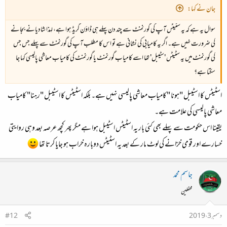
جان نے کہا:
سوال یہ ہے کہ یہ سٹیٹس آپ کی گورنمنٹ سے چند دن پہلے ہی ڈاؤن گریڈ ہوا ہے، لہذا شادیانے بجانے
کی ضرورت نہیں ہے۔ اگر یہ کامیابی کی نشانی ہے تو اس کا مطلب آپ کی گورنمنٹ سے پہلے جس جس
کی گورنمنٹ میں یہ سٹیٹس 'سٹیبل' تھا اسے کامیاب گورنمنٹ یا گورنمنٹ کی کامیاب معاشی پالیسی کہا جا
سکتا ہے؟
اسٹیٹس کا اسٹیبل "ہونا "کامیاب معاشی پالیسی نہیں ہے۔ بلکہ اسٹیٹس کا اسٹیبل "رہنا" کامیاب
معاشی پالیسی کی علامت ہے۔
یقینا اس حکومت سے پہلے بھی کئی بار یہ اسٹیٹس اسٹیبل ہوا ہے مگر پھر کچھ عرصہ بعد وہی روایتی
خسارے اور قومی خزانے کی لوٹ مار کے بعد یہ اسٹیٹس دوبارہ خراب ہو جایا کرتا تھا
جاسم محمد
محفلین
دسمبر 3، 2019
#12