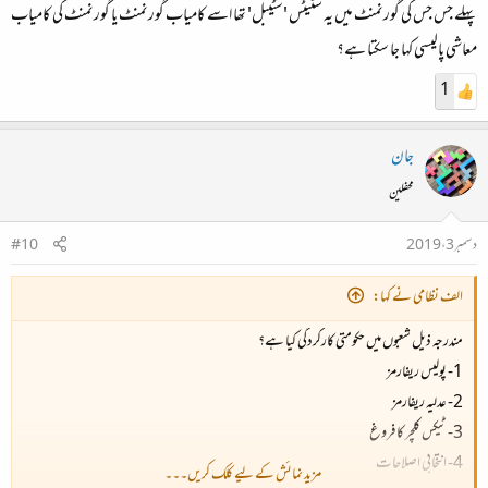
پہلے جس جس کی گورنمنٹ میں یہ سٹیٹس 'سٹیبل' تھا اسے کامیاب گورنمنٹ یا گورنمنٹ کی کامیاب
معاشی پالیسی کہا جا سکتا ہے؟
1
جان
محفلین
دسمبر 3، 2019
#10
الف نظامی نے کہا:
مندرجہ ذیل شعبوں میں حکومتی کارکردگی کیا ہے؟
1- پولیس ریفارمز
2- عدلیہ ریفارمز
3- ٹیکس کلچر کا فروغ
4- انتخابی اصلاحات
مزید نمائش کے لیے کلک کریں۔۔۔