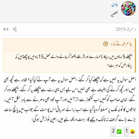
جان
محفلین
دسمبر 2، 2019
#4
جاسم محمد نے کہا:
پچھلے 5 سالوں میں ریکارڈ خسارے اور قرضے چھوڑ کر جانے والے محض 15 ماہ میں پوچھتے ہیں کہ
پرفارمنس کدھر ہے؟
اصل سوال یہ نہیں ہے کہ پچھلے کیا کر گئے، اصل سوال یہ ہے آپ نے کیا کیا؟ ظاہر ہے کچھ بھی
نہیں اور کچھ کرنے کی اہلیت ہے بھی نہیں اس لیے بس یہی رٹ ہے پچھلے یہ کر گئے، پچھلے وہ کر
گئے، خان صاحب کو کہیں اب کنٹینر سے اتر آئیں اور آپ خود بھی دھرنے سے باہر نکل آئیں۔
نااہلوں کا ٹولہ ملک پر مسلط کر دیا گیا ہے! اب برائے مہربانی اس پوسٹ کے جواب میں پانچ سات
بڑے بڑے گراف نہ ٹانک دیجیے گا، بہت دیکھ لیے ہیں، عین نوازش ہو گی!
2
1