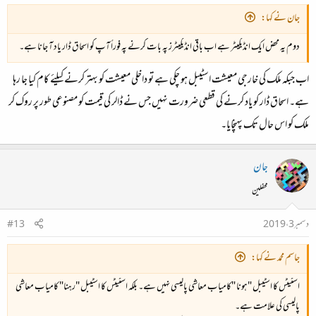
جان نے کہا:
دوم یہ محض ایک انڈیکیٹر ہے اب باقی انڈیکیٹرز پہ بات کرنے پہ فوراً آپ کو اسحاق ڈار یاد آ جانا ہے۔
اب جبکہ ملک کی خارجی معیشت اسٹیبل ہو چکی ہے تو داخلی معیشت کو بہتر کرنے کیلئے کام کیا جا رہا
ہے۔ اسحاق ڈار کو یاد کرنے کی قطعی ضرورت نہیں جس نے ڈالر کی قیمت کو مصنوعی طور پر روک کر
ملک کو اس حال تک پہنچایا۔
جان
محفلین
دسمبر 3، 2019
#13
جاسم محمد نے کہا:
اسٹیٹس کا اسٹیبل "ہونا "کامیاب معاشی پالیسی نہیں ہے۔ بلکہ اسٹیٹس کا اسٹیبل "رہنا" کامیاب معاشی
پالیسی کی علامت ہے۔