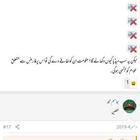
لیکن یہ سب میڈیا کیوں دکھائے گا؟ حکومت ان کو لفافے دے گی تو اس پرفارمنس سے متعلق
عوام کو آگہی ہوگی۔
1
جاسم محمد
محفلین
دسمبر 4، 2019
#17