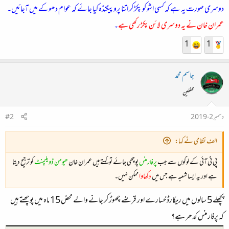
دوسری صورت یہ ہے کہ کسی اشو کو پکڑ کر اتنا پروپیگنڈہ کیا جائے کہ عوام دھوکے میں آجائیں۔
عمران خان نے یہ دوسری لائن پکڑ رکھی ہے
۔
1
1
جاسم محمد
محفلین
دسمبر 2، 2019
#2
الف نظامی نے کہا:
پی ٹی آئی کے لوگوں سے جب
پرفارمنس
پوچھی جائے تو کہتے ہیں عمران خان
ھیومن ڈویلپمنٹ
کو ترجیح دیتا
ہے اور یہ ایسا شعبہ ہے جس میں
دکھاوا
ممکن نہیں۔
پچھلے 5 سالوں میں ریکارڈ خسارے اور قرضے چھوڑ کر جانے والے محض 15 ماہ میں پوچھتے ہیں
کہ پرفارمنس کدھر ہے؟