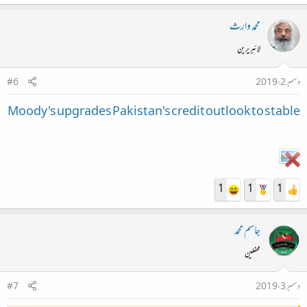
9- شجر کاری
محمد وارث
لائبریرین
دسمبر 2، 2019
#6
Moody's upgrades Pakistan's credit outlook to stable
1
1
1
جاسم محمد
محفلین
دسمبر 3، 2019
#7