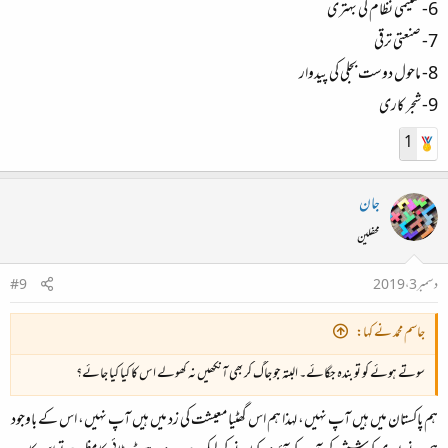
6- تعلیمی نظام کی بہتری
7- صنعتی ترقی
8- ماحول دوست بجلی کی پیدوار
9- شجر کاری
1
جان
محفلین
دسمبر 3، 2019
#9
جاسم محمد نے کہا:
سوتے ہوئے کو تو بندہ جگائے۔ البتہ جو جاگ کر بھی آنکھیں نہ کھولے اس کا کیا کیا جائے؟
ہم پاکستان میں ہیں آپ نہیں، لہذا ہم اس گھٹیا معیشت کی زد میں ہیں آپ نہیں، اس کے باوجود