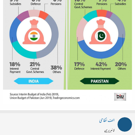
الف نظامی
لائبریرین