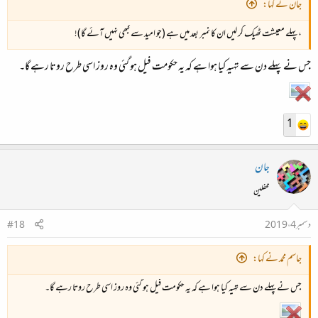
جان نے کہا:
، پہلے معیشت ٹھیک کر لیں ان کا نمبر بعد میں ہے (جو امید سے کبھی نہیں آئے گا)!
جس نے پہلے دن سے تہیہ کیا ہوا ہے کہ یہ حکومت فیل ہو گئی وہ روز اسی طرح روتا رہے گا۔
1
جان
محفلین
دسمبر 4، 2019
#18
جاسم محمد نے کہا:
جس نے پہلے دن سے تہیہ کیا ہوا ہے کہ یہ حکومت فیل ہو گئی وہ روز اسی طرح روتا رہے گا۔