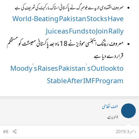
معروف اقتصادی جریدےبلومبرگ نے پاکستانی اسٹاک مارکیٹ کی تعریف کی ہے
World-Beating Pakistan Stocks Have
Juice as Funds to Join Rally
معروف ریٹنگ ایجنسی موڈیز نے 18 ماہ بعد پاکستانی معیشت کو مستحکم
قرار دے دیا ہے
Moody’s Raises Pakistan’s Outlook to
Stable After IMF Program
الف نظامی
لائبریرین
دسمبر 3، 2019
#8