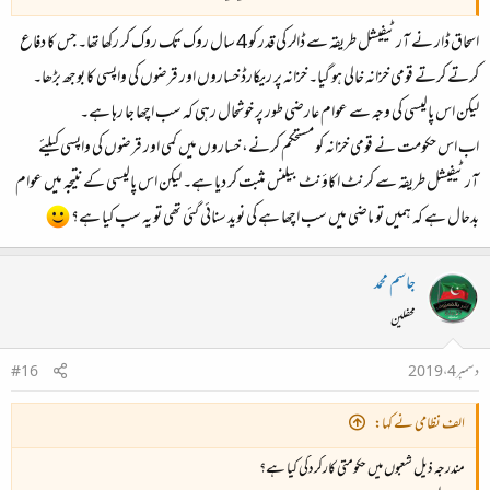
اسحاق ڈار نے آرٹیفیشل طریقہ سے ڈالر کی قدر کو 4 سال روک تک روک کر رکھا تھا۔ جس کا دفاع
کرتے کرتے قومی خزانہ خالی ہو گیا۔ خزانہ پر ریکارڈ خساروں اور قرضوں کی واپسی کا بوجھ بڑھا۔
لیکن اس پالیسی کی وجہ سے عوام عارضی طور پر خوشحال رہی کہ سب اچھا جا رہا ہے۔
اب اس حکومت نے قومی خزانہ کو مستحکم کرنے، خساروں میں کمی اور قرضوں کی واپسی کیلئے
آرٹیفیشل طریقہ سے کرنٹ اکاؤنٹ بیلنس مثبت کر دیا ہے۔ لیکن اس پالیسی کے نتیجہ میں عوام
بدحال ہے کہ ہمیں تو ماضی میں سب اچھا ہے کی نوید سنائی گئی تھی تو یہ سب کیا ہے؟
جاسم محمد
محفلین
دسمبر 4، 2019
#16
الف نظامی نے کہا:
مندرجہ ذیل شعبوں میں حکومتی کارکردگی کیا ہے؟