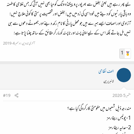
لیے پھر رہے ہیں یعنی بغض سے بھرپور پروپیگنڈہ ونگ کو حیا بھی نہیں آتی کہ جس غلامی کا طعنہ
وہ باقی پارٹیوں کو دیتے ہیں خود اسی کی زد میں ہیں! بغض اور شخصیت پرستی کا کوئی علاج نہیں!
آزادی اور اںصاف ایسے ہیرے ہیں جو محض پارٹی کا نام رکھ دینے اور جھوٹے دعوں سے ہی
نہیں مل جاتے بلکہ اس کے لیے اپنی پسند اور ناپسند کو مار کر حقائق کے ساتھ چلنا پڑتا ہے!
آخری تدوین:
دسمبر 4، 2019
1
الف نظامی
لائبریرین
ستمبر 5، 2020
#19
مندرجہ ذیل شعبوں میں حکومتی کارکردگی کیا ہے؟
1- پولیس ریفارمز
2- عدلیہ ریفارمز