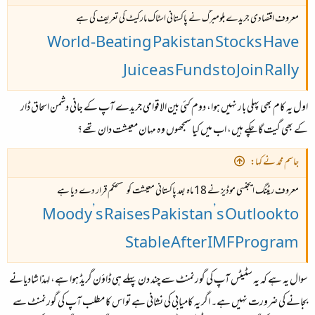
معروف اقتصادی جریدےبلومبرگ نے پاکستانی اسٹاک مارکیٹ کی تعریف کی ہے
World-Beating Pakistan Stocks Have
Juice as Funds to Join Rally
اول یہ کام بھی پہلی بار نہیں ہوا، دوم کئی بین الاقوامی جریدے آپ کے جانی دشمن اسحاق ڈار
کے بھی گیت گا چکے ہیں، اب میں کیا سمجھوں وہ مہان معیشت دان تھے؟
جاسم محمد نے کہا:
معروف ریٹنگ ایجنسی موڈیز نے 18 ماہ بعد پاکستانی معیشت کو مستحکم قرار دے دیا ہے
Moody’s Raises Pakistan’s Outlook to
Stable After IMF Program
سوال یہ ہے کہ یہ سٹیٹس آپ کی گورنمنٹ سے چند دن پہلے ہی ڈاؤن گریڈ ہوا ہے، لہذا شادیانے
بجانے کی ضرورت نہیں ہے۔ اگر یہ کامیابی کی نشانی ہے تو اس کا مطلب آپ کی گورنمنٹ سے