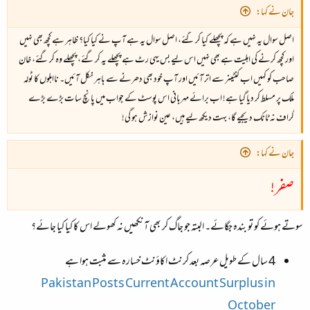
جان نے کہا:
اصل سوال یہ نہیں ہے کہ پچھلے کیا کر گئے، اصل سوال یہ ہے آپ نے کیا کیا؟ ظاہر ہے کچھ بھی نہیں
اور کچھ کرنے کی اہلیت ہے بھی نہیں اس لیے بس یہی رٹ ہے پچھلے یہ کر گئے، پچھلے وہ کر گئے، خان
صاحب کو کہیں اب کنٹینر سے اتر آئیں اور آپ خود بھی دھرنے سے باہر نکل آئیں۔ نااہلوں کا ٹولہ
ملک پر مسلط کر دیا گیا ہے! اب برائے مہربانی اس پوسٹ کے جواب میں پانچ سات بڑے بڑے
گراف نہ ٹانک دیجیے گا، بہت دیکھ لیے ہیں، عین نوازش ہو گی!
جان نے کہا:
صفر!
سوتے ہوئے کو تو بندہ جگائے۔ البتہ جو جاگ کر بھی آنکھیں نہ کھولے اس کا کیا کیا جائے؟
4 سال کے طویل عرصہ بعد کرنٹ اکاؤنٹ خسارہ سے مثبت ہوا ہے
Pakistan Posts Current Account Surplus in
October