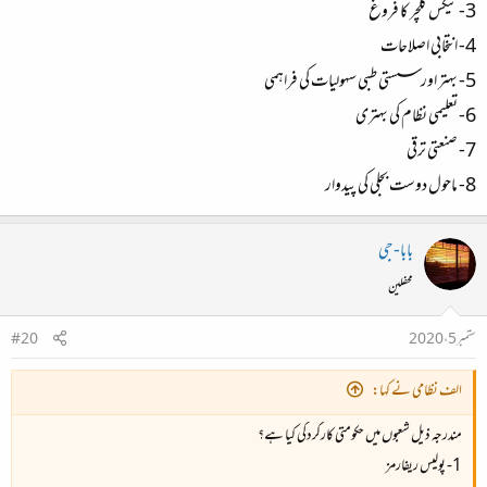
3- ٹیکس کلچر کا فروغ
4- انتخابی اصلاحات
5- بہتر اور سستی طبی سہولیات کی فراہمی
6- تعلیمی نظام کی بہتری
7- صنعتی ترقی
8- ماحول دوست بجلی کی پیدوار
بابا-جی
محفلین
ستمبر 5، 2020
#20
الف نظامی نے کہا:
مندرجہ ذیل شعبوں میں حکومتی کارکردگی کیا ہے؟
1- پولیس ریفارمز