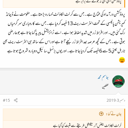
پروڈکشن ابھی بھی نہ ہونے کے برابر ہے
پروڈکشن درآمداد کی محتاج ہے۔ جس سے کرنٹ اکاؤنٹ خسارہ بڑھتا ہے۔ حکومت نے ڈیمانڈ
کمپریشن پالیسی کے تحت انٹرسٹ ریٹ 13 فیصد کر دیا ہے۔ جس سے کاروباری سرگرمیاں
رک گئی ہیں۔ اور افراط زر میں شدید اضافہ ہوا ہے۔ اسے ٹرانزیشنل پیریڈ کہا جاتا ہے جو عارضی
ہوتی ہے۔ جس کے کچھ عرصہ بعد افراط زر نیچے آتا ہے اور اس کے ساتھ ہی انٹرسٹ ریٹ بھی
نارمل یعنی 5 سے 6 فیصد تک کر دیا جاتا ہے۔ اور یوں بزنسل سائیکل دوبارہ شروع ہوتا ہے
جاسم محمد
محفلین
دسمبر 3، 2019
#15
جان نے کہا:
کرنٹ اکاؤنٹ بیلنس آرٹیفیشل طریقے سے مثبت کیا گیا ہے