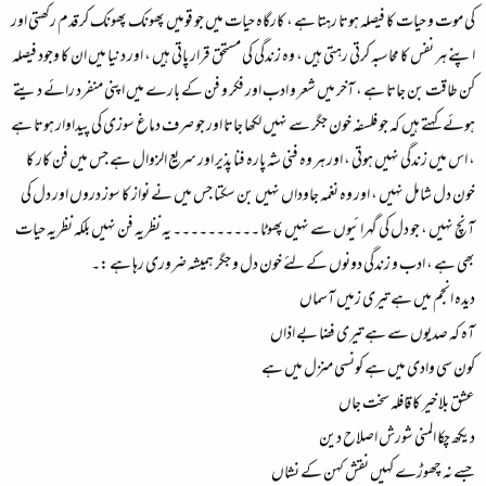
کی موت و حیات کا فیصلہ ہوتا رہتا ہے ، کارگاہ حیات میں جو قومیں پھونک پھونک کر قدم رکھتی اور
اپنے ہر نفس کا محاسبہ کرتی رہتی ہیں ، وہ زندگی کی مستحق قرار پاتی ہیں ، اور دنیا میں ان کا وجود فیصلہ
کن طاقت بن جاتا ہے ، آخر میں شعر و ادب اور فکر و فن کے بارے میں اپنی منفرد رائے دیتے
ہوئے کہتے ہیں کہ جو فلسفہ خون جگر سے نہیں لکھا جاتا اور جو صرف دماغ سوزی کی پیداوار ہوتا ہے
، اس میں زندگی نہیں ہوتی ، اور ہر وہ فنی شہ پارہ فنا پذیر اور سریع الزوال ہے جس میں فن کار کا
خون دل شامل نہیں ، اور وہ نغمہ جاوداں نہیں بن سکتا جس میں نے نواز کا سوز دروں اور دل کی
آنچ نہیں ، جو دل کی گہرائیوں سے نہیں پھوٹا ۔۔۔۔۔۔۔۔۔۔ یہ نظریہ فن نہیں بلکہ نظریہ حیات
بھی ہے ، ادب و زندگی دونوں کے لئے خون دل و جگر ہمیشہ ضروری رہا ہے :۔
دیدہ انجم میں ہے تیری زمیں آسماں
آہ کہ صدیوں سے ہے تیری فضا بے اذاں
کون سی وادی میں ہے کونسی منزل میں ہے
عشق بلا خیر کا قافلہ سخت جاں
دیکھ چکا المنی شورش اصلاح دین
جسے نہ چھوڑے کہیں نقش کہن کے نشاں