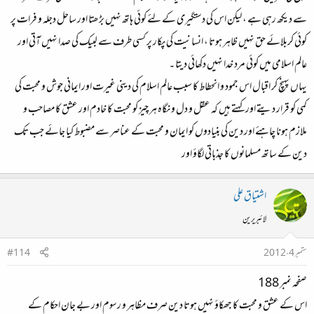
سے دیکھ رہی ہے ، لیکن اس کی دستگیری کے لئے کوئی ہاتھ نہیں بڑھتا اور ساحل دجلہ و فرات پر
کوئی کربلائے حق نہیں ظاہر ہوتا ، انسانیت کی پکار پر کسی طرف سے لبیک کی صدا نہیں آتی اور
عالم اسلامی میں کوئی مرد خدا نہیں دکھائی دیتا ۔
یہاں پہنچ کر اقبال اس جمود و انحطاط کا سبب عالم اسلام کی دینی غیرت اور ایمانی جوش و محبت کی
کمی کو قرار دیتے اور کہتے ہیں کہ عقل و دل و نگاہ ہر چیز کو محبت کا خادم اور عشق کا مصاحب و
ملازم ہونا چاہئے اور دین کی بنیادوں کو ایمان و محبت کے عناصر سے مضبوط کیا جائے جب تک
دین کے ساتھ مسلمانوں کا جذباتی لگاؤ اور
اشتیاق علی
لائبریرین
ستمبر 4، 2012
#114
صفحہ نمبر 188
اس کے عشق و محبت کا جھکاؤ نہیں ہوتا دین صرف مظاہر و رسوم اور بے جان احکام کے