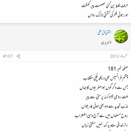
حرف غلط بن گئی عصمت پیر کنشت
اور ہوئی فکر کی کشتی نازک رواں
اشتیاق علی
لائبریرین
ستمبر 4، 2012
#107
صفحہ نمبر 181
چشم فرانسیس بھی دیکھ چکی انقلاب
جس سے دگر گوں ہوا مغربیوں کا جہاں
ملت رومی نژاد کہنہ پرستی سے پیر
لذب تجدید سے وہ بھی ہوئی پھر جواں
روح مسلماں میں ہے آج وہی اضطراب
راز خدائی ہے یہ کہہ نہیں سکتی زباں