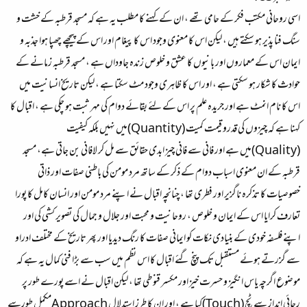
اسی روحانی مکتب فکر کے حامی تھے ، ان کے کہنے کا مطلب یہ ہے کہ مسجد قرطبہ کے خشت و
سنگ فنا پذیر ہو سکتے ہیں ، لیکن اس کا معنوی وجود اس کا پیغام اور اس کے پیچھے چھپا ہوا جذبہ و
ایمان اس کے معماروں اور بانیوں کا عشق و خلوص زندہ جاوداں ہے ، مسجد قرطبہ زمانے کے
حوادث کا شکار ہو سکتی ہے ، اور اس کا ظاہری وجود مٹ سکتا ہے ، لیکن تاریخ انسانیت میں
اس کا نام انمٹ ہے اور جریدہ علم پر اس کے لئے بقائے دوام کی مہر ثبت ہو چکی ہے ، اقبال کا
کہنا ہے کہ چیزوں کی قدرو قیمت کمیت (Quantity)میں نہیں بلکہ کیفیت
(Quality)میں ہے اور فانی سے فانی چیز ابدی حقائق سے مل کر لافانی بن جاتی ہے، مسجد
قرطبہ کے ان معنوی اسباب دوام کے ذکر کے ساتھ مرد مومن کی باطنی صفات اور ذاتی
خصوصیات کا تذکرہ ناگزیر اور فطری تھا ، چنانچہ اقبال نے اپنے مرد مومن اور انسان کامل کا پورا
تعارف کرایا اس کے ایمان و خلوص ، روحانیت و محبت اور جلال و جمال کی تصویر کشی کی اور
اپنے فلسفہ خودی کے بنیادی نکات کو ایمانی صفات کا رنگ دیدیا اور پھر تاریخ کے مختلف ادراو
سے گزرتے ہوئے مستقبل تک پنچ گئے اقبال کا اس نظم میں سب سے بڑا فنی کمال یہ ہے کہ
موضوع اگرچہ یاس انگیز و حسرت خیز اور مکسر قنوطی تھا ، لیکن اقبال نے اسے پورے طور پر
رجائی انداز سے ٹچ (Touch)کیا ہے ، اور ان کا طرز استدلال Approachمکمل طورسے