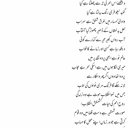
دیکھئے اس بحر کی تہ سے چھلتا ہے کیا
گنبد نیلو فری رنگ بدلتا ہے کیا
وادئ کہسار میں غرق شفق ہے سراب
لعل بد خشاں کے ڈھیر چھوڑ گیا آفتاب
آب رواں کبیر تیرے کنارے کوئی
دیکھ رہا ہے کسی اور زمانے کا خواب
عالم نو ہے ابھی پردہ تقدیر میں
میری نگاہوں میں ہے اسکی سحر بے حجاب
پردہ اٹھا دوں اگر چہرہ افکار سے
لا نہ سکے گا فرنگ مری نواؤں کی تاب
جس میں نہو انقلاب موت ہے وہ زندگی
روح امم کی حیات کشمکش انقلاب!
صورت شمشیر ہے دست قضا میں وہ قوم
کرتی ہے جو ہر زماں اپنے عمل کا حساب