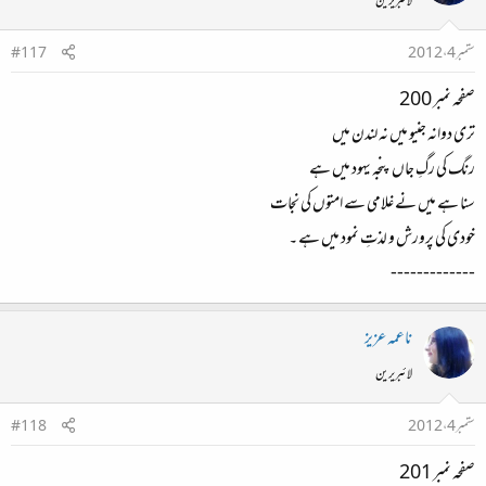
لائبریرین
ستمبر 4، 2012
#117
صفحہ نمبر 200
تری دوانہ جنیو میں نہ لندن میں
رنگ کی رگِ جاں پنجہ یہود میں ہے
سنا ہے میں نے غلامی سے امتوں کی نجات
خودی کی پرورش و لذتِ نمود میں ہے ۔
-------------
ناعمہ عزیز
لائبریرین
ستمبر 4، 2012
#118
صفحہ نمبر 201