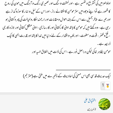
اولوالعزمیں کی تشریح و تفسیر ہے ، اور خشت و سنگ اور تعمیری رنگ و آہنگ میں مون کی روح
کا ظہور ہے تو اپنے وجود میں ستر مومن کا افشائے راز ، اور اس کے لیل و نہار کا سوزو گداز ہے
اور تیرے پیکر جمیل سے اس کے بلند احوال و مقامات اور ارجمند افکار و خیالت کی چہرہ کشائی ہو
رہی ہے ، وہ کہتے ہیں کہ مومن کا ہاتھ اپنی کارکشائی اور کارسازی ، اپنی مشکل کشائی اور تازہ کاری
، فتح و ظفر ، قوت و سطوت ، اور غلبہ و اقتدار کے لئے دنیا میں خدا کا ہاتھ اور قدرت الہی کا ایک
ذریعہ ہے۔
مومن بظاہر خاکی لیکن دراصل نور ہے ، اس کی ذات میں اخلاق الہیہ اور
___________________________
ایک حدیث قدسی بھی اس معنی کی احادیث کے ذخیرے میں ملتی ہے (مترجم)
1
اشتیاق علی
لائبریرین