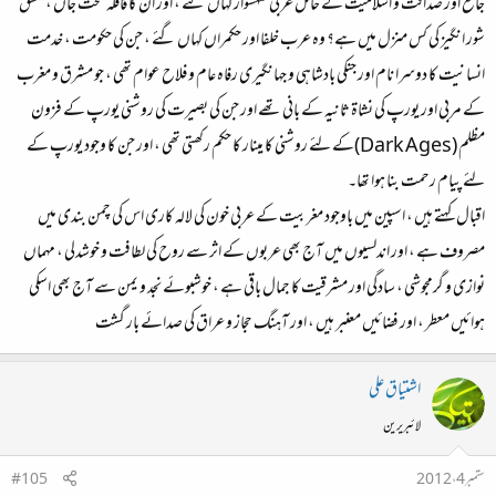
جامع اور صداقت و اسلامیت کے حامل عربی شہسوار کہاں گئے ، اور ان کا قافلہ سخت جاں ، عشق
شور انگیز کی کس منزل میں ہے؟ وہ عرب خلفا اور حکمراں کہاں گئے ، جن کی حکومت ، خدمت
انسانیت کا دوسرا نام اور جنکی بادشاہی و جہانگیری رفاہ عام و فلاح عوام تھی ، جو مشرق و مغرب
کے مربی اور یورپ کی نشاۃ ثانیہ کے بانی تھے اور جن کی بصیرت کی روشنی یورپ کے فزون
مظلم (Dark Ages)کے لئے روشنی کا مینار کا حکم رکھتی تھی ، اور جن کا وجود یورپ کے
لئے پیام رحمت بنا ہوا تھا۔
اقبال کہتے ہیں ، اسپین میں باوجود مغربیت کے عربی خون کی لالہ کاری اس کی چمن بندی میں
مصروف ہے ، اور اندلسیوں میں آج بھی عربوں کے اثر سے روح کی لطافت و خوشدلی ، مہماں
نوازی و گرمجوشی ، سادگی اور مشرقیت کا جمال باقی ہے ، خوشبوئے نجد و یمن سے آج بھی اسکی
ہوائیں معطر ، اور فضائیں معنبر ہیں ، اور آہنگ حجاز و عراق کی صدائے بار گشت
اشتیاق علی
لائبریرین
ستمبر 4، 2012
#105