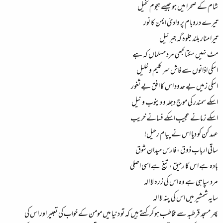
شام کے صحرا میں ہو جیسے ہجوم نخیل
تیرے دروبام پر وادئ ایمن کا نور
تیرا منار بلند جلوہ گہ جبرئیل
مٹ نہیں سکتا کبھی مرد مسلماں کہ ہے
اسکی اذانوں سے فاش سر کلیم و خلیل
اسکی زمیں بے حدود اس کا افق بے ثغور
اسکے سمندر کی موج دجلہ و دینوب و نیل
اسکے زمانے عجیب اسکے فسانے خریب
عہد کن کو دیا اس نے پیام رحیل!
ساقی ارباب ذوق ، فارس میدان شوق
بادہ ہے اس کا رحیق ، تیغ ہے اسی اصلی
مرد سپاہی ہے وہ اس کی زرہ لا الہ
سایہ شمشیر میں اس کی پنہ لا الہ
پھر مسجد قرطبہ سے مخاطب ہو کر کہتے ہیں کہ تو دنیا میں مومن کے خواب کی تعبیر اور اس کی