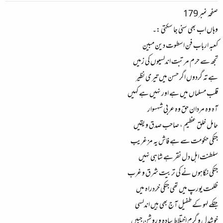
صفحہ نمبر 179
وہاں اب بھی سنی جا سکتی :۔
کعبہ ارباب فن اسطوت دین مبین
تجھ سے حرم مرتبت اندلسیوں کی زمیں
ہے تہ گردوں اگر حسن میں تیر ی نظیر
قلب مسلماں میں ہے اور نہیں ہے کہیں
آہ وہ مردان حق وہ عربی شہسوار
حامل خلق عظیم ، صاحب صدق و یقیں
جنکی حکومت سے ہے فاش یہ مز غریب
سلطنت اہل دل نقر ہے شاہی نہیں
جنکی نگاہوں نے کی تربیت شرق و غرب
ظلمت یورپ میں تھی جنکی خردراہ میں
جنکے لہو کے طفیل آج بھی ہیں اندلسی
خوشدل و گرم اختلاط سادہ و روشن جبیں