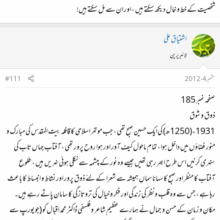
شخصیت کے خط و خال دیکھ سکتے ہیں ، اور ان سے مل سکتے ہیں!
اشتیاق علی
لائبریرین
ستمبر 4، 2012
#111
صفحہ نمبر 185
ذوق و شوق
1931ء (1250ھ) کی ایک حسین صبح تھی ، جب موتمر اسلامی کا قافلہ بیت المقدس کی مبارک و
منور فضاؤں میں داخل ہوا، تمام ماحول کیف آور اور ہوا روح پرور تھی ، آفتاب جہاں تاب کی
سنہری کرنیں اس طرح ابھر رہی تھیں جیسے وہ نور کے چشمہ سے نکلی ہوئی نہریں ہیں ، طلوع
آفتاب کا منظر اور صبح کا سہانا سماں ہمیشہ سے شعرا کے لئے ذوق پرور اور نشاط و انبساط کا باعث
رہا ہے ، جس سے وہ قلب و نظر کی زندگی اور فکر و خیال کی تروتازگی کا سامان پاتے رہے ہیں۔
مکان و زمان کے حسن و جمال نے ہمارے عظیم شاعر و فلسفی ڈاکٹر محمد اقبال کو (جو یورپ سے