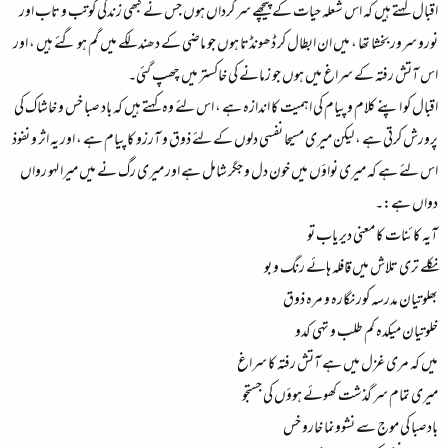
اقبال کہتے ہیں کہ اس شعلہ حیات کے پیچھے سرگرداں ہوں جس نے کبھی زندگی کوتب و تاب اور
نورو سرور بخشا تھا ، میں ان ابطال کر ڈھونڈتا ہوں جو ماضی کے دھندلکے میں گم ہو گئے ہیں ، اور
اس آتش رفتہ کے سراغ میں ہوں جو زمانے کی خاکستر میں چھپ گئی۔
اقبال کو اپنے کلام و پیام کی اہمیت کا اندازہ ہے ، اس لئے وہ کہتے ہیں کہ باد صبا خس و خاشاک کی
پرورش کرتی ہے ، لیکن میری مسیحا نفسی دلوں کے لئے ذوق و آرزو کا پیام ہے ، اور یہ اثر و نفوذ
اس لئے ہے کہ میری نواؤں میں خون دل و جگر شامل ہے اور میری رگ نے میں میرا لہو رواں
دواں ہے:۔
آیہ کائنات کا معنی دیر یاب تو
نکلے تری تلاش میں قافلہ ہائے رنگ و بو
بھلوتیان مدرسہ کور نگارہ و مرہ ذوق
خلوتیان میکدہ کم طلب و تہی کدو
میں کہ مری غزل میں ہے آتش رفتہ کا سراغ
میری تمام سر گذشت کھوئے ہوؤں کی جستجو
بادصبا کی موج سے نشوونما خارو خس