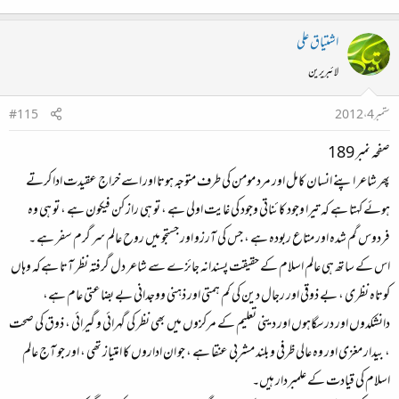
اشتیاق علی
لائبریرین
ستمبر 4، 2012
#115
صفحہ نمبر 189
پھر شاعر اپنے انسان کامل اور مرد مومن کی طرف متوجہ ہوتا اور اسے خراج عقیدت ادا کرتے
ہوئے کہتا ہے کہ تیرا وجود کائناتی وجود کی غایت اولی ہے ، تو ہی راز کن فیکون ہے ، تو ہی وہ
فردوس گم شدہ اور متاع ربودہ ہے ، جس کی آرزو اور جستجو میں روح عالم سر گرم سفر ہے ۔
اس کے ساتھ ہی عالم اسلام کے حقیقت پسندانہ جائزے سے شاعر دل گرفتہ نظر آتا ہےکہ وہاں
کوتاہ نظری ، بے ذوقی اور رجال دین کی کم ہمتی اور ذہنی ووجدانی بے بضاعتی عام ہے،
دانشکدوں اور درسگاہوں اور دینی تعلیم کے مرکزوں میں بھی نظر کی گہرائی و گیرائی ، ذوق کی صحت
، بیدار مغزی اور وہ عالی ظرفی و بلند مشربی عنقا ہے ، جو ان اداروں کا امتیاز تھی ، اور جو آج عالم
اسلام کی قیادت کے علمبردار ہیں۔