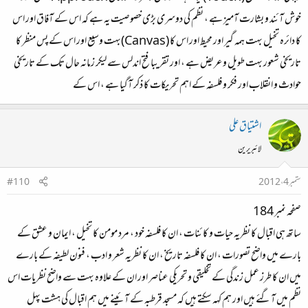
خوش آئند و بشارت آمیز ہے ، نظم کی دوسری بڑی خصوصیت یہ ہے کہ اس کے آفاق اور اس
کا دائرہ تخیل بہت ہمہ گیر اور محیط اور اس کا (Canvas)بہت وسیع اور اس کے پس منظر کا
تاریخی شعور بہت طویل و عریض ہے ، اور تقریبا فتح اندلس سے لیکر زمانہ حال تک کے تاریخی
حوادث و انقلاب اور فکر و فلسفہ کے اہم تحریکات کا ذکر آگیا ہے ، اس کے
اشتیاق علی
لائبریرین
ستمبر 4، 2012
#110
صفحہ نمبر 184
ساتھ ہی اقبال کا نظریہ حیات و کائنات ، ان کا فلسفہ خود ، مرد مومن کا تخیل ، ایمان و عشق کے
بارے میں واضح تصورات ، ان کا فلسفہ تاریخ ، ان کا نظریہ شعر و ادب ، فنون لطیفہ کے بارے
میں ان کا طرز عمل زندگی کے تخلیقی و تحریکی عناصر اور ان کے علاوہ بہت سے واضح نظریات اس
نظم میں آگئے ہیں اور ہم کہہ سکتے ہیں کہ مسجد قرطبہ کے آئینے میں ہم اقبال کی ہشت پہل