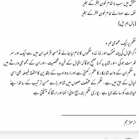
نقش ہیں سب نا تمام خون جگر کے بغیر
نغمہ ہے سودائے خام خون جگر کے بغیر
(بال جبریل)
نظم پر ایک عمومی تبرہ
اگر اقبال کی چند منتخب اور نمائندہ نظموں کا نام لیا جائے تو مسجد قرطبہ ان میں سے ایک اور سر
فہرست ہو گی ، اور شاید یہ کہنا صحیح ہو گا کہ اقبال کے فن و شخصیت ، اور ان کے مجموعی ورثے میں
یہ نظم ان کے واحد شاہکار کا حکم رکھتی ہے اور اردو ادب کے ناقدین کا متفقہ فیصلہ بھی اسی
خیال کے حق میں ہے، نظم کے مختلف حصوں میں شاعر بڑے حسن ترتیب کے ساتھ اپنے
خیالات کو سامنے لایا ہے ، پوری نظم بتدریج اپنی انتہا اور ارتقا کو پہنچتی ہے
______________________________
از مترجم