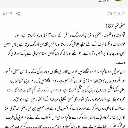
لائبریرین
ستمبر 4، 2012
#113
صفحہ نمبر 187
قومیت و وطنیت ، جنس و جغرافیہ اور رنگ و نسل کے بت تراشتا اور پوجتا رہتا ہے ، اور
خواہشات و نفسانیت کے لئے حیلے تلاش کرتا رہتا اور انہیں تقدس کا رنگ دیتا ہے یہاں انہیں
اسی دور جدید کا ابراہیم یاد آتا ہے ، جواٹھے اور اٹھ کر دنیا کو ان اصنام خیالی سے پاک اور خالی کر
دے۔
اس موقع پر وہ عالم اسلام کو دیکھتے ہیں تو وہاں ظاہری افلاس و پسماندگی کے ساتھ ہی عقل و شعور
اور فکر و وجدان کا وقدان اور ذہنی افلاس نظر آتا ہے ، وہ دیکھتے ہیں کہ عالم عربی بھی ایمان و
عقیدہ کی پختگی اور روح و جذبہ کی برشتگی کھو چکا ہے اور عرب کے ساتھ عجم بھی جدت افکار سے
محرو ہو چکا ہے ، اور موجودہ مادی نظار بھی کسی انقلابی مرد خدا کے انتظار میں ہے ، جو حق و
صداقت کا عالمی رول ادا کرے اور حالات کو یکسر بدل دے اور حسین بن علی رضی اللہ تعالی عنہ
کا حق پسندانہ کردار ایک بار پھر تازہ کر دے عالم اسلامی اس انقلاب کے لئے عالم عربی کی طرف
توقع کی نظریں اٹھائے ہوئے ہے ، اور دنیا گہوارہ اسلام ۔۔۔۔۔ حجاز ۔۔۔۔۔ کی طرف حسرت