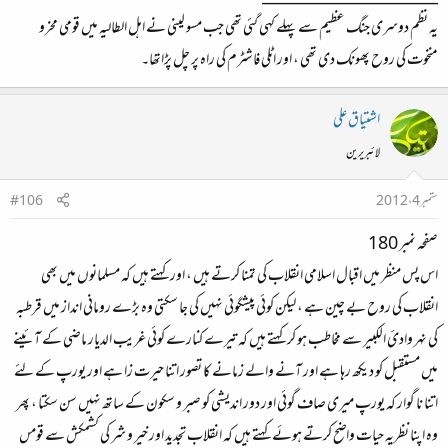
یہ نظم دوسری جنگ عظیم سے پہلے کہی گئی تھی جب مسو لینی نے اہل الطالیہ میں قومی مخرو
منخوت کی روح پھونک دی تھی ، اور اٹلی فاشٹرم کی راہ پر چل پڑاتھا۔
اشتیاق علی
لائبریرین
ستمبر 4، 2012
#106
صفحہ نمبر 180
اس پس منظر میں اقبال اسلامی انقلاب کی تمنا کرتے ہیں ، اور کہتے ہیں کہ مسلمانوں میں بھی
انقلاب کی روح بے چین ہے ، لیکن کوئي پیشگوئی نہیں کی جا سکتی وہ بڑے رومانی انداز میں قرطبہ
کی نہر وادئ الکبیر سے مخاطب ہو کر کہتے ہیں کہ تیرے کنارے کوئی غریب الدیار ماضی کے آئینے
میں مستقبل کو دیکھ رہا ہے اور آنے والے زمانے کا تصور اتنا حیرت زا ہے اور یورپ کے لئے
اتنا نا گوار کہ یورپ میری صاف گوئی اور دور اندیشی کو صبر و سکون کے ساتھ نہیں سن سکتا ، پھر
وہ اپنا نظریہ حیات واضح کرتے ہوئے کہتے ہیں کہ انقلاب تجدید اور خیر و شر کی کشمکش سے قومں