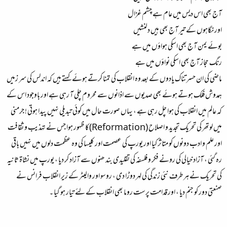
آج بھی اس دیس میں عام ہے چشم غزال
اور نگاہوں کے تیر آج بھی ہیں دلنشیں
بوئے یمن آج بھی اسکی ہواؤں میں ہے
رنگ حجاز آج بھی اسکی نواؤں میں ہے
ماضی کی ان حسرتناک یادوں کے بعد وہ انقلاب کی تمنا کرتے ہوئے کہتے ہیں کہ اندلس کی سر زمیں
ہمدوش فلک ہوتے ہوئے بھی صدیوں سے اذانوں سے محروم چلی آ رہی ہے اور باوجود اس کے
کہ عالم میں انقلاب کی ہوا چل رہی ہے ، یہاں صورت حال میں کوئي تبدیلی نہیں پیدا ہوتی ! جرمنی
میں لوتھر کی تحریک تجدید و اصلاح (Reformation)کا ظہور ہوا جس نے تہذیب و ثقافت
اور علم و ادب دونوں کو متاثر کیا اور یورپ کی عصمت اور کلیسا کی وہ عظمت دلوں میں نہیں باقی
رہ گئی ، آزاد خیالی کی رونے فکر و فلسفہ کی تقلیدی بند ھنوں سے آزاد کر دیا ، یورپ میں نشاۃ ثانیہ
کی تحریک نے ہر طرف نئی زندگی کی لہر دوڑا دی ، روسو اور والیٹر کے زیر انقلاب فرانس نے
صنعتی دور کو جنم دیا ، اور قدامت پرست روما بھی انقلاب کے لئے تیار ہو گيا ۔
______________________