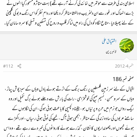
اسلامی ہند کی طرف سے مؤتمر میں نمائندگی کرنے آرہےتھے) بہت متاثرو مسحور کیا انہوں نے
بڑے انہماک اور غور سے ان دلفریب و دلکشا مناظر کر دیکھا اور دام نظر کو اس رنگ و بو کی گلچینی
کے لئے پھیلا دیا ، متاع نگاہ کو دل کی راہ میں لٹا کر قلب و روح کی تسکین و تسلی کا سرو سامان کیا۔
اشتیاق علی
لائبریرین
ستمبر 4، 2012
#112
صفحہ نمبر 186
اقبال کےلئے سر زمین فلسطین پر رنگ برنگ کے اڑتے ہوئے بادل وہاں کے سبز پوش پہاڑ ،
وہاں کے سرو سمن ، نسیم صبح کی خوشخرامی ، رات کی بارش سے دھلے ہوئے برگ نخیل اور وہ
ریگ رواں جو نرم میں حریر و پرنیاں ہو ، یقینا دلچسپی کا باعث ہوئی ہو گی ، ان کی نگاہوں کے
سامنے عربوں کی سادہ زندگی کے مناظر ، بجھی ہوئی آگ ، خیمے کی ٹوٹی ہوئی رسیاں ، اور اکھڑ ے
ہوئے خیموں اور چھولداریوں کا نشان ، گذرے ہوئے کاروانوں کی خبر دے رہے تھے ، وہ اس