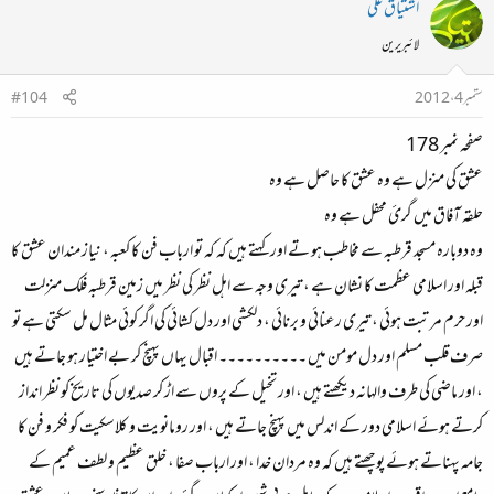
اشتیاق علی
لائبریرین
ستمبر 4، 2012
#104
صفحہ نمبر 178
عشق کی منزل ہے وہ عشق کا حاصل ہے وہ
حلقہ آفاق میں گرئ محفل ہے وہ
وہ دوبارہ مسجد قرطبہ سے مخاطب ہو تے اور کہتے ہیں کہ کہ تو ارباب فن کا کعبہ ، نیاز مندان عشق کا
قبلہ اور اسلامی عظمت کا نشان ہے ، تیری وجہ سے اہل نظر کی نظر میں زمین قرطبہ فلک منزلت
اور حرم مرتبت ہوئی ، تیری رعنائی و برنائی ، دلکشی اور دل کشائی کی اگر کوئی مثال مل سکتی ہے تو
صرف قلب مسلم اور دل مومن میں ۔۔۔۔۔۔۔۔۔۔ اقبال یہاں پہنچ کر بے اختیار ہو جاتے ہیں
، اور ماضی کی طرف والہانہ دیکھتے ہیں ، اور تخیل کے پروں سے اڑ کر صدیوں کی تاریخ کو نظر انداز
کرتے ہوئے اسلامی دور کے اندلس میں پہنچ جاتے ہیں ، اور رومانویت و کلاسکیت کو فکر و فن کا
جامہ پہناتے ہوئے پوچھتے ہیں کہ وہ مردان خدا ، اور ارباب صفا ، خلق عظیم و لطف عمیم کے