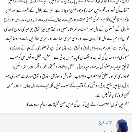
زندگی ، تیرے وجود لا محدود کے بحربے بایاں کا ایک قطرہ ہیں ، تیرے نور کی تجلی سے ذرہ میں
آفتاب کی نمود اور قطرہ میں سمندر کا وجود ممکن ہو جاتا ہے ، تیرے جلال کے ظہور سے سلاطین
عالم اور فاتحین اقوام و امم کی ہستی مستعار اورتیرے جمال کے نور سے زاہدوں ، عابدوں اور نوع
انسانی کے محسنوں کے دل سر مست و سر شار ہمیں وہ کہتے ہیں تیرا شوق ہی میری روح کا حدی
خواں اور میرے دل کا ترجمان ہے اور وہی میری عبادت اور میری نماز میں لذت و روحانیت
پیدا کرتا ہے ، اور جب وہ اس ذوق و شوق سے خالی ہوتی ہے تو حضوری کے بجائے دوری و
مہجوری اور وصال کی جگہ بعد و انفصال کا پیام بن جاتی ہے ، عشق و عقل دونوں ہی کو حسب
توفیق غیاب و حضور کی خدمت سپرد ہوئی ، عقل کو بحث و جستجو ، غور و فکر ، اور اعتماد نفس و
خودداری ملی اور عشق کو اضطراب و التہاب ، شورش و سوزش ، ذوق و شوق اور لذت حضوری میسر
ہوئی دنیا میں پھیلی ہوئی روشنی نور آفتاب کے سبب نہیں بلکہ تیرے جہمال جہاں آرا اور حسن
گیتی فروز کا پر توفیض ہے۔
آخر میں اقبال اعتراف کرتے ہیں کہ ان کی طویل علمی تحقیقات ، عالم سعادت کا
ناعمہ عزیز