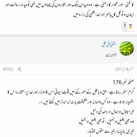
کا غنی ، اور تلوار کا دھنی ہے ، وہ میدان جنگ اور تلاروں کی چھاؤں میں بھی توحید و رسالت اور
ایمان و توکل کا پیامبر اور خدا طلبی کی رارہ میں
1
اشتیاق علی
لائبریرین
ستمبر 4، 2012
#102
صفحہ نمبر 176
گرم سفر رہتا ہے ، حق و باطل کے معرکے میں قوت ایمانی اس کا اوزار اور خدا پر اعتمارد اس کا
ہتھیار ہوتا ہے ، وہ کس والہانہ اور حقیقت پسندانہ انداز میں کہتے ہیں:۔
تیرا جلال و جمال مرد خدا کی دلیل
وہ بھی جلیل و جمیل ، تو بھی جلیل و جمیل
تیری بنا پائدار تیرے ستوں بیشمار