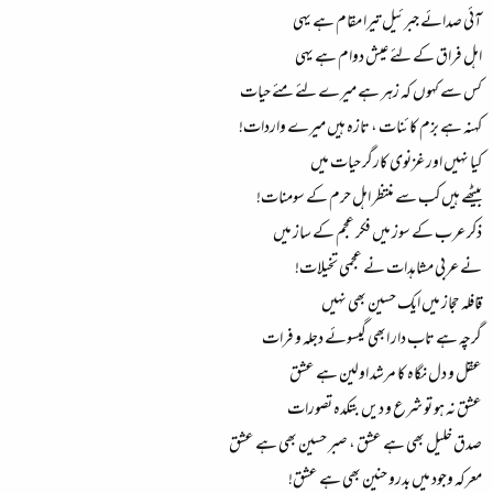
آئی صدائے جبرئیل تیرا مقام ہے یہی
اہل فراق کے لئے عیش دوام ہے یہی
کس سے کہوں کہ زہر ہے میرے لئے مئے حیات
کہنہ ہے بزم کائنات ، تازہ ہیں میرے واردات!
کیا نہیں اور غزنوی کارگر حیات میں
بیٹھے ہیں کب سے منتظر اہل حرم کے سومنات!
ذکر عرب کے سوز میں فکر عجم کے ساز میں
نے عربی مشاہدات نے عجمی تخیلات!
قافلہ حجاز میں ایک حسین بھی نہیں
گرچہ ہے تاب دار ابھی گیسوئے دجلہ و فرات
عقل و دل نگاہ کا مرشد اولین ہے عشق
عشق نہ ہو تو شرع و دیں بتکدہ تصورات
صدق خلیل بھی ہے عشق ، صبر حسین بھی ہے عشق
معرکہ وجود میں بدرو حنین بھی ہے عشق!