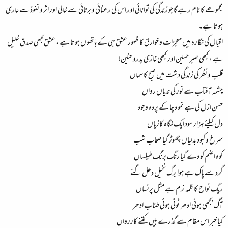
مجموعے کا نام رہے گا جو زندگی کی توانائی اور اس کی رعنائی و برنائی سے خالی اور اثر و نفوذ سے عاری
ہوتا ہے۔
اقبال کی نگارہ میں معجزات و خوارق کا ظہور عشق ہی کے ہاتھوں ہوتا ہے ، عشق کبھی صدق خلیل
ہے ، کبھی صبر حسین اور کبھی غازی بدرو حنین!
قلب و نظر کی زندگی دشت میں صبح کا سماں
چشمہ آفتاب سے نور کی ندیاں رواں
حسن ازل کی ہے نمو د چا کے پردہ وجود
دل کیلئے ہزار سود ایک نگاہ کازیاں
سرخ و کبود بدلیاں چھوڑ گیا صحاب شب
کوہ اضم کو دے گیا رنگ برنگ طیلساں
گرد سے پاک ہے ہوا برگ نخیل دھل گئے
ریگ نواح کا ظمہ نرم ہے مثل پرنساں
آگ بجھی ہوئی ادھر ٹوٹی ہوئی طناب ادھر
کیا خبر اس مقام سے گذرے ہیں کتنے کاررواں