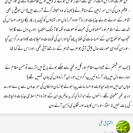
حسن فطرت اور اس جنت ارضی سے اسقدر خوش ہوئے کہ وہیں طرح اقامت ڈالنے کی خواہش کی
، پیغمبروں کی اس سر زمین کے مناظر نے (جیسا کہ وہ ہمیشہ کرتے آرہے ہیں) اس موقع پر بھی
شاعر کے سوئے ہوئے جذبات اور نا آسودہ آرزؤں اور تمناؤں کو ایک بار پھر جگا دیا اور احساس کی
شدت نے اسلام اور مسلمانوں کی محبت کو صوت و نغمہ کا آہنگ بخشدیا ، اور یہ دل سے لگا ہوا
محبوب موضوع ان کے احساسات کی فضا پر چھا گیا اور ان کی توجہات و میلانات کا واحد مرکز بن گیا
، اور ان کو وہی صورت حال پیش آئی جو عرب شاعر کے سامنے آئی تھی ، اور اس نے کہا تھا
(جب ہم شبنم نے شاداب مقام اور گل و غنچہ سے مہکے ہوئے باغ میں اترے تو حسن مقام نے
ہمارے دل میں چند آرزوئیں پیدا کر دیں اور ان آرزوؤں کی جان تمہیں تھے)
وہاں ان میں وہ بلند خیالات و احساسات پیدا ہوئے جو زمان و مکان کی سرحدوں سے پرے اور حد
درجہ غیر معمولی تھے ، انہوں نے اندازہ کیا کہ یہ عالم پیران کے تازہ دم اسلامی جذبات و خیالات
کی بات نہیں لا سکتا ، اور اس کا جامد اور تقلیدی ذہن آئے دن
اشتیاق علی