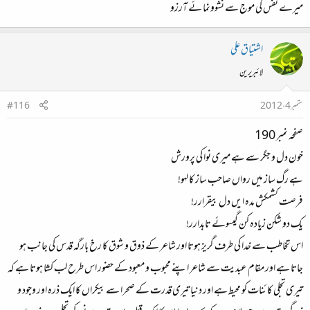
میرے نفس کی موج سے نشوونما ئے آرزو
اشتیاق علی
لائبریرین
ستمبر 4، 2012
#116
صفحہ نمبر 190
خون دل و جگر سے ہے میری نوا کی پرورش
ہے رگ ساز میں رواں صاحب ساز کا لہو!
فرصت کشمکش مدہ ایں دل بیقرارر!
یک دو شکن زیادہ کن گیسوئے تابدارر!
اس تخاطب سے خدا کی طرف گریز ہوتا اور شاعر کے ذوق و شوق کا رخ بارگہ قدس کی جانب ہو
جاتا ہے اور مقام عبدیت سے شاعر اپنے محبوب و معبود کے حضور اس طرح لب کشا ہوتا ہے کہ
تیری تجلی کائنات کو محیط ہے اور دنیا تیری قدرت کے صحرا سے بیکراں کا ایک ذرہ اور وجود و