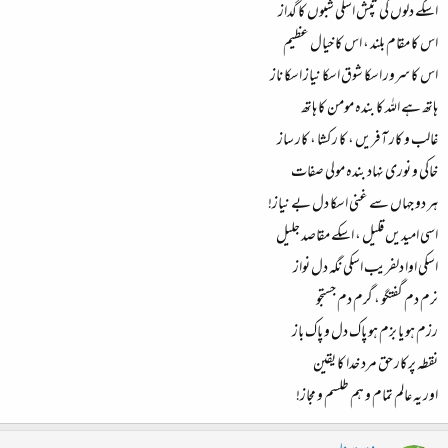
اسکے دلوں کی تپش اسکی شبوں کا گداز
اس کا مقام بلند ، اس کا خیال عظیم
اس کا سرور اسکا شوق اسکا نیاز اسکا ناز
ہاتھ ہے اللہ کا بندہ مومن کا ہاتھ
غالب و کار آفریں ، کا ر کشا ، کار ساز
خاکی و نوری نہاد بندہ مولی صفات
ہر دو جہاں سے غنی اسکا دل بے نیاز!
اسی امیدیں قلیل ، اسکے مقاصد جلیل
اسکی اوا دلفریب اسکی نگہ دل نواز
نرم دم گفتگو ، گرم دم جستجو
رزم ہو یا بزم ہو پاک دل و پاک باز
نقطہ پرکار حق مرد خدا کا یقین
اور یہ عالم تمام و ہم طلسم و مجاز!