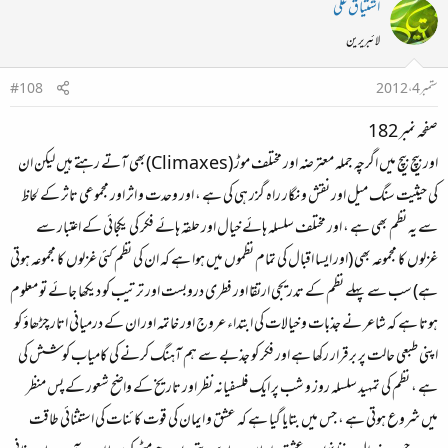
اشتیاق علی
لائبریرین
ستمبر 4، 2012
#108
صفحہ نمبر 182
اور بیچ بیچ میں اگرچہ جملہ معترضہ اور مختلف موڑ (Climaxes)بھی آتے رہتے ہیں لیکن ان
کی حیثیت سنگ میل اور نقش و نگار راہ گزر ہی کی ہے ، اور وحدت و اثر اور مجموعی تاثر کے لحاظ
سے یہ نظم بھی ہے ، اور مختلف سلسلہ ہائے خیال اور حلقہ ہائے فکر کی یکجائی کے اعتبار سے
غزلوں کا مجموعہ بھی (اور ایسا اقبال کی تمام نظموں میں ہوا ہے کہ ان کی نظم کئی غزلوں کا مجموعہ ہوتی
ہے) سب سے پہلے نظم کے تدریجی ارتقا اور فطری دروبست اور ترتیب کو دیکھا جائے تو معلوم
ہوتا ہے کہ شاعر نے جذبات و خیالات کی ابتداء عروج اور خاتمہ اور ان کے درمیانی اتار چڑھاؤ کو
اپنی طبعی حالت پر برقرار رکھا ہے اور فکر کو جذبے سے ہم آہنگ کرنے کی کامیاب کوشش کی
ہے ، نظم کی تمہید سلسلہ روز و شب پر ایک فلسفیانہ نظر اور تاریخ کے واضح شعور کے پس منظر
میں شروع ہوتی ہے ، جس میں بتایا گیا ہے کہ عشق و ایمان کی قوت کائنات کی استثنائی طاقت