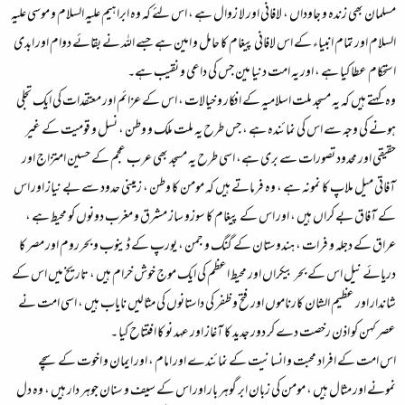
مسلمان بھی زندہ و جاوداں ، لافانی اور لا زوال ہے ، اس لئے کہ وہ ابراہیم علیہ السلام و موسی علیہ
السلام اور تمام انبیاء کے اس لافانی پیغام کا حامل و امین ہے جسے اللہ نے بقائے دوام اور ابدی
استحکام عطا کیا ہے ، اور یہ امت دنیا مین جس کی داعی و نقیب ہے۔
وہ کہتے ہیں کہ یہ مسجد ملت اسلامیہ کے افکار و خیالات ، اس کے عزائم اور معتقدات کی ایک تجلی
ہونے کی وجہ سے اس کی نمائندہ ہے ، جس طرح یہ ملت ملک و وطن ، نسل و قومیت کے غیر
حقیقی اور محدود تصورات سے بری ہے، اسی طرح یہ مسجد بھی عرب عجم کے حسین امتزاج اور
آفاتی میل ملاپ کا نمونہ ہے ، وہ فرماتے ہیں کہ مومن کا وطن ، زمینی حدود سے بے نیاز اور اس
کے آفاق بے کراں ہیں ، اور اس کے پیغام کا سوزو ساز مشرق و مغرب دونوں کو محیط ہے ،
عراق کے دجلہ و فرات ، ہندوستان کے گنگ و جمن ، یورپ کے ڈینوب و بحرروم اور مصر کا
دریائے نیل اس کے بحر بیکراں اور محیط اعظم کی ایک موج خوش خرام ہیں ، تاریخ میں اس کے
شاندار اور عظیم الشان کارناموں اور فتح و ظفر کی داستانوں کی مثالیں نایاب ہیں ، اسی امت نے
عصر کہن کو اذن رخصت دے کر دور جدید کا آغاز اور عہد نو کا ا فتتاح کیا ۔
اس امت کے افراد محبت و انسانیت کے نمائندے اور امام ، اور ایمان و اخوت کے سچے
نمونے اور مثال ہیں ، مومن کی زبان ابر گوہر بار اور اس کے سیف و سنان جوہر دار ہیں ، وہ دل