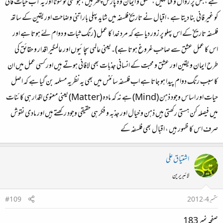
ہے ، جس پر زوال و فنا نہیں ، عشق و ایمان وہ پارس پتھر ہیں ، جو مٹی کو سونا اور یہ آب حیات فانی
کو غیر فانی بنا دیتا ہے ، اقبال نے تاریخ فلسفہ میں شاید پہلی بار اتنی وضاحت اور یقین کے ساتھ
فلسفہ تاریخ کے اس پہلو پر زور دیا ہے کہ مرد خدا کا عمل (رنگ ثبات و دوام لئے ہوتا ہے اور
اس کا عمل عشق سے صاحب غروغ ہوتا ہے)۔یعنی عالمی سچائیوں اور عالمگیر اقدار و حقائق کی
طرح ایمان و یقین اور عشق و محبت کے انسانی جذبات بھی لافانی ہوتے ہیں اور کسی عمل میں ان
کا سبب رنگ دوام پیدا ہو جاتا ہے اب فلسفہ سائنس میں بھی یہ نظریہ مسلمہ بن گیا ہے کہ اصل
حیات اور اساس وجود ذہن (‏Mind) ہے نہ کہ مادہ (Matter) یعنی معنوی اقدار ہی کائنات
میں فیصلہ کن ہستی رکھتی ہیں ذہن و خیال اور جذبہ و فکر ہی حقیقی وجود رکھتے ہیں اور مادی نقوش
صرف اس کا ظہور ہیں ، اقبال بھی فلسفہ کے
اشتیاق علی
لائبریرین
ستمبر 4، 2012
#109
صفحہ نمبر 183