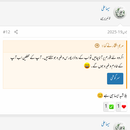
سیما علی
لائبریرین
جون 19، 2025
#12
مریم افتخار نے کہا:
اگر وہ نئے فورم پر آنا چاہیں تو اب کے رولز ریورس وغیرہ ہو سکتے ہیں۔ آپ کے محفلین اب آپ
کے خادم وغیرہ ہوں گے۔
سرگوشی
بلا شبہ ایسا ہی ہے 😊
1
1
سیما علی