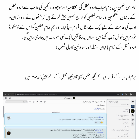
ہم اس ضمن میں بزمِ احبابِ اردو محفل کی انتظامیہ اور موجودہ اراکین کی جانب سے اردو محفل
کے بانیان، منتظمین اور تمام محفلین کو خراج تحسین پیش کرتے ہیں کہ جنھوں نے اردو زبان و
ادب کی خدمت کے لیے ایک بے مثال فورم مہیا کیا۔ اور ہم تمام محفلین کو اس نئے ڈسکورڈ
فورم میں خوش آمدید کہتے ہیں، جہاں یہ رفاقتیں ایک نئی صورت میں جاری رہیں گی۔
اردو محفل کے تمام بانیان ،عملے اور معاونین کا دِلی شکریہ!
بزمِ احباب کے قرطاس کے کچھ عکس بھی قارئینِ محفل کے لئے پیشِ خدمت ہیں۔