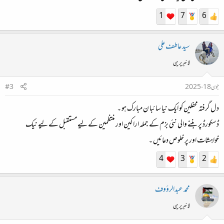
1
7
6
سید عاطف علی
لائبریرین
جون 18، 2025
#3
دل گرفتہ محفلین کو ایک نیا سائبا ن مبارک ہو ۔
ڈسکورڈ پر بننے والی نئی بزم کے جملہ اراکین اور منتظمین کے لیے مستقبل کے لیے نیک
خواہشات اور پر خلوص دعائیں ۔
4
3
2
محمد عبدالرؤوف
لائبریرین