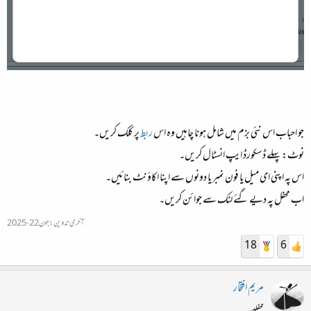
جو احباب اس نئی بزم میں شامل ہونا چاہیں وہ اس
ربط
پر کلک کریں۔
نوٹ: پہلے ڈسکورڈ ایپ انسٹال کریں۔
اس پہ اپنی ای میل یا فون نمبر یا دونوں سے اپنا اکاؤنٹ بنائیں۔
اب محفل پہ دیے گئے لنک سے جوائن کریں۔
آخری تدوین:
جون 22، 2025
18
6
مریم افتخار