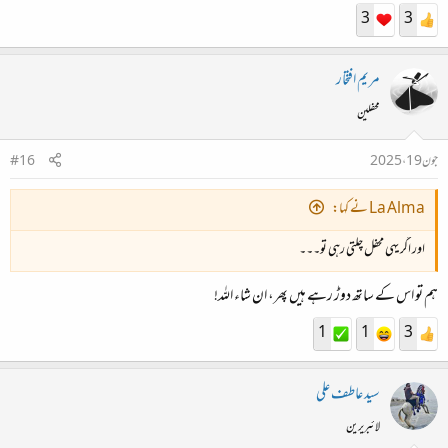
3
3
مریم افتخار
محفلین
جون 19، 2025
#16
La Alma نے کہا:
اور اگر یہی محفل چلتی رہی تو۔۔۔
ہم تو اس کے ساتھ دوڑ رہے ہیں پھر، ان شاء اللہ!
1
1
3
سید عاطف علی
لائبریرین