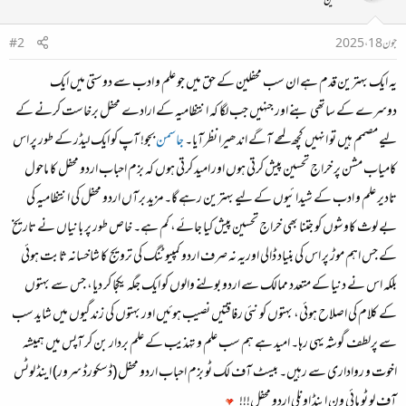
محفلین
جون 18، 2025
#2
یہ ایک بہترین قدم ہے ان سب محفلین کے حق میں جو علم و ادب سے دوستی میں ایک
دوسرے کے ساتھی بنے اور جنہیں جب لگا کہ انتظامیہ کے ارادے محفل برخاست کرنے کے
لیے مصمم ہیں تو انہیں کچھ لمحے آگے اندھیرا نظرآیا۔
جاسمن
بجو! آپ کو ایک لیڈر کے طور پر اس
کامیاب مشن پر خراج تحسین پیش کرتی ہوں اور امید کرتی ہوں کہ بزم احباب اردو محفل کا ماحول
تادیر علم و ادب کے شیدائیوں کے لیے بہترین رہے گا۔مزید برآں اردو محفل کی انتظامیہ کی
بے لوث کاوشوں کو جتنا بھی خراج تحسین پیش کیا جائے، کم ہے۔ خاص طور پر بانیاں نے تاریخ
کے جس اہم موڑ پر اس کی بنیاد ڈالی اوریہ نہ صرف اردو کمپیوٹنگ کی ترویج کا شاخسانہ ثابت ہوئی
بلکہ اس نے دنیا کے متعدد ممالک سے اردو بولنے والوں کو ایک جگہ یکجا کر دیا، جس سے بہتوں
کے کلام کی اصلاح ہوئی، بہتوں کو نئی رفاقتیں نصیب ہوئیں اور بہتوں کی زندگیوں میں شاید سب
سے پرلطف گوشہ یہی رہا۔ امید ہے ہم سب علم و تہذیب کے علم بردار بن کر آپس میں ہمیشہ
اخوت و رواداری سے رہیں۔ بیسٹ آف لک ٹو بزم احباب اردو محفل (ڈسکورڈ سرور) اینڈ لوٹس
آف لو ٹو مائی ون اینڈ اونلی اردو محفل!!!