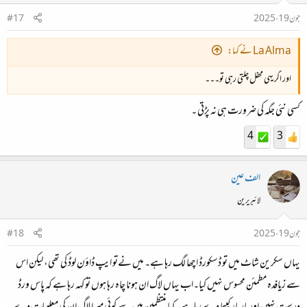
جون 19، 2025
#17
La Alma نے کہا:
اور اگر یہی محفل چلتی رہی تو۔۔۔
کسی نئی جگہ کی ضرورت ہی نہ پڑتی ۔
4
3
الف عین
لائبریرین
جون 19، 2025
#18
یہاں سکرین شاٹ میں تو ڈسکورڈ اچھا لگ رہا ہے۔ میں نےتو ایپ ڈاؤن لوڈ کی تھی، لیکن اس
سے زیافدہ مطمئن محسوس نہیں کیا۔اب یہاں لاگ ان ہونا چاہ رہا ہوں تو کہہ رہا ہے کہ پاس ورڈ