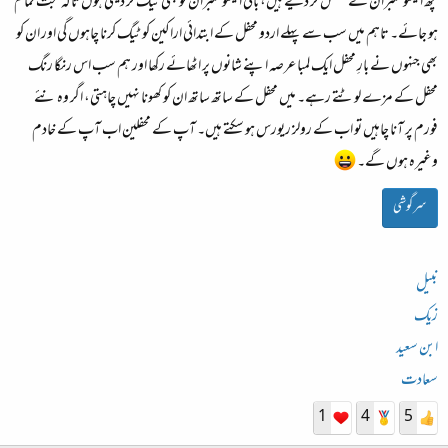
کچھ ایکٹو ممبران نے کمنٹس کر دیے ہیں، باقی ایکٹو ممبران کو بھی ٹیگ کر دیتی ہوں تاکہ حجت تمام
ہو جائے۔ تاہم میں سب سے پہلے اردو محفل کے ابتدائی اراکین کو ٹیگ کرنا چاہوں گی اور ان کو
بھی جنہوں نے بارِ محفل ایک لمبا عرصہ اپنے شانوں پر اٹھائے رکھا اور ہم سب اس رنگا رنگ
محفل کے مزے لوٹتے رہے۔ میں محفل کے ساتھ ساتھ ان کو کھونا نہیں چاہتی، اگر وہ نئے
فورم پر آنا چاہیں تو اب کے رولز ریورس ہو سکتے ہیں۔ آپ کے محفلین اب آپ کے خادم
وغیرہ ہوں گے۔
سرگوشی
نبیل
زیک
ابن سعید
سعادت
1
4
5