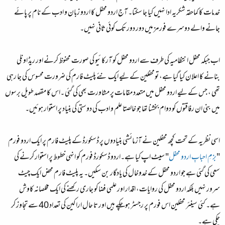
خدمات کا کماحقہ شکریہ ادا نہیں کیا جا سکتا۔ آج اردو محفل کا اردو زبان و ادب کے نام پر پائے
جانے والے دوسرے فورمز میں دور دور تک کوئی ثانی نہیں۔
اب جبکہ محفل انتظامیہ کی طرف سے اردو محفل کو آرکائیو کی صورت محفوظ کرنے اور ریڈ اونلی
بنانے کا اعلان کیا گیا ہے، تومحفلین کے لیے ایک نئے پلیٹ فارم کی ضرورت محسوس کی جا رہی
تھی ، جس کے لیے اردو محفل میں متعدد مقامات پر مشاورت بھی کی گئی ۔اس کا مقصد طویل برسوں
میں بنی ان رفاقتوں کو دوام بخشنا تھا جو خالصتا علم و ادب کی دوستی کی بنیاد پر استوار ہوئیں۔
اسی نظریہ کے تحت کچھ محفلین نے آزمائشی بنیادوں پر ڈسکورڈ کے پلیٹ فارم پر ایک اردو فورم
"
بزمِ احبابِ اردو محفل
" سیٹ اپ کیا ہے۔اردو ڈسکورڈ فورم کو انہی خطوط پر استوار کرنے کی
سعی کی گئی ہے جو اردو محفل کے خدوخال کی یادگار بن سکیں۔ یہ پلیٹ فارم محض ایک چیٹ
سرور نہیں بلکہ اردو محفل کی روایات، اقدار اور علمی فضا کو جاری رکھنے کی ایک مخلصانہ کاوش
ہے۔ کئی سینئر محفلین اس فورم پر رجسٹر ہوچکے ہیں اور تا حال اراکین کی تعداد 40 سے تجاوز کر
چکی ہے۔