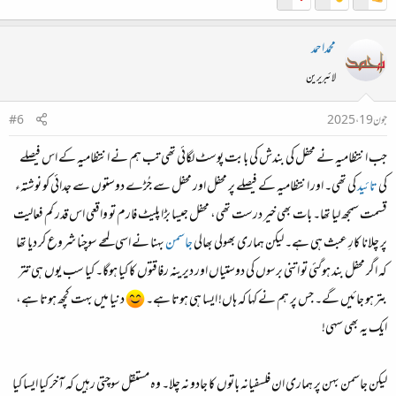
محمداحمد
لائبریرین
جون 19، 2025
#6
جب انتظامیہ نے محفل کی بندش کی بابت پوسٹ لگائی تھی تب ہم نے انتظامیہ کے اس فیصلے
کی
تائید
کی تھی۔ اور انتظامیہ کے فیصلے پر محفل اور محفل سے جُڑے دوستوں سے جدائی کو نوشتہء
قسمت سمجھ لیا تھا۔ بات بھی خیر درست تھی، محفل جیسا بڑا پلیٹ فارم تو واقعی اس قدر کم فعالیت
پر چلانا کارِ عبث ہی ہے۔ لیکن ہماری بھولی بھالی
جاسمن
بہنا نے اسی لمحے سوچنا شروع کر دیا تھا
کہ اگر محفل بند ہوگئی تو اتنی برسوں کی دوستیاں اور دیرینہ رفاقتوں کا کیا ہوگا۔ کیا سب یوں ہی تتر
بتر ہو جائیں گے۔ جس پر ہم نے کہا کہ ہاں! ایسا ہی ہوتا ہے۔
دنیا میں بہت کچھ ہوتا ہے،
ایک یہ بھی سہی!
لیکن جاسمن بہن پر ہماری ان فلسفیانہ باتوں کا جادو نہ چلا۔ وہ مستقل سوچتی رہیں کہ آخر کیا ایسا کیا