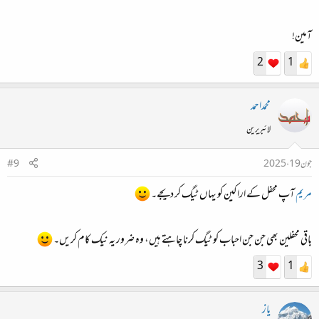
آمین!
2
1
محمداحمد
لائبریرین
جون 19، 2025
#9
مریم
آپ محفل کے اراکین کو یہاں ٹیگ کر دیجے۔
باقی محفلین بھی جن جن احباب کو ٹیگ کرنا چاہتے ہیں، وہ ضرور یہ نیک کام کریں۔
3
1
یاز