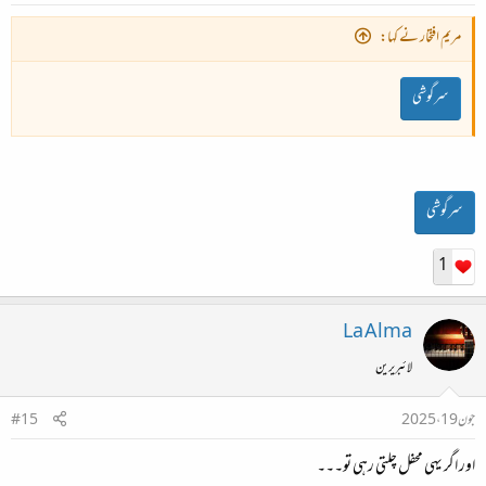
مریم افتخار نے کہا:
سرگوشی
سرگوشی
1
La Alma
لائبریرین
جون 19، 2025
#15
اور اگر یہی محفل چلتی رہی تو۔۔۔