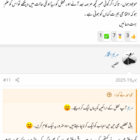
موجود ہوں، تا کہ اگر کوئی ممبر کچھ عرصہ بعد آئے اور محفل کو ریڈ اونلی حالت میں دیکھے تو اس کو علم
ہو کہ اجتماعی ہجرت کہاں کو ہوئی ہے ۔
بہت دعائیں
1
7
3
مریم افتخار
محفلین
جون 19، 2025
#11
محمداحمد نے کہا:
مریم
آپ محفل کے اراکین کو یہاں ٹیگ کر دیجے۔
باقی محفلین بھی جن جن احباب کو ٹیگ کرنا چاہتے ہیں، وہ ضرور یہ نیک کام کریں۔