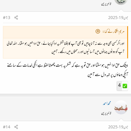
لائبریرین
جون 19، 2025
#13
مریم افتخار نے کہا:
اور اگر کسی بھی وجہ سے نہ آنا چاہیں تو بھی آپ کا جتنا شکریہ ادا کیا جائے، حق ادا نہیں ہو سکتا۔ اللہ تعالی
آپ کو دونوں جہانوں میں آسانیوں اور رحمتوں میں رکھے۔ آمین
بیشک حق ادا نہیں ہوسکتا اور حق تو یہ ہے کہ شکریہ بہت چھوٹا لفظ ہے انکی خدمات کے سامنے
آپکی دعاؤں پر تہہِ دل سے آمین
4
محمداحمد
لائبریرین
جون 19، 2025
#14