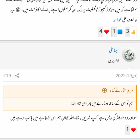
درست نہیں اور بار بار کیپچا دے رہاہے۔کیا منتظمین میں سے کوئی میرا لاگ ان کی معلومات دے
سکتا ہے کہ میں ونڈوز کمپیوٹر/ ٹیبلیٹ پر لاگ ان کر سکوں اپنے پرانے اکاؤنٹ میں۔@سید
عاطف علی
محمداحمد
4
1
3
سیما علی
لائبریرین
جون 19، 2025
#19
مریم افتخار نے کہا:
ہم تو اس کے ساتھ دوڑ رہے ہیں پھر، ان شاء اللہ!
سو اور دو سو میٹر کی ریس ہے آپ ٹہریں ماشاء اللہ جوان ہم اس بڑھاپے میں ہانپ رہے ہیں
1