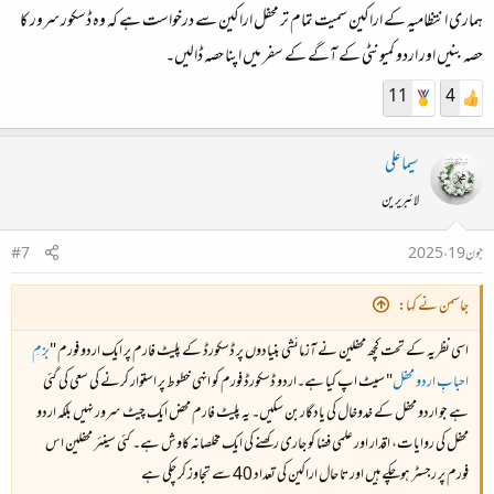
ہماری انتظامیہ کے اراکین سمیت تمام تر محفل اراکین سے درخواست ہے کہ وہ ڈسکور سرور کا
حصہ بنیں اور اردو کمیونٹی کے آگے کے سفر میں اپنا حصہ ڈالیں۔
11
4
سیما علی
لائبریرین
جون 19، 2025
#7
جاسمن نے کہا:
اسی نظریہ کے تحت کچھ محفلین نے آزمائشی بنیادوں پر ڈسکورڈ کے پلیٹ فارم پر ایک اردو فورم "
بزمِ
احبابِ اردو محفل
" سیٹ اپ کیا ہے۔اردو ڈسکورڈ فورم کو انہی خطوط پر استوار کرنے کی سعی کی گئی
ہے جو اردو محفل کے خدوخال کی یادگار بن سکیں۔ یہ پلیٹ فارم محض ایک چیٹ سرور نہیں بلکہ اردو
محفل کی روایات، اقدار اور علمی فضا کو جاری رکھنے کی ایک مخلصانہ کاوش ہے۔ کئی سینئر محفلین اس
فورم پر رجسٹر ہوچکے ہیں اور تا حال اراکین کی تعداد 40 سے تجاوز کر چکی ہے