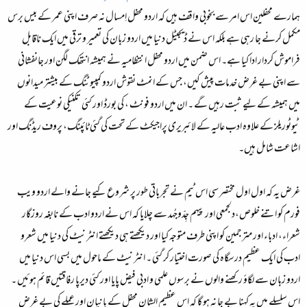
ہمارے محفلین اس امر سے بخوبی واقف ہیں کہ اردو محفل اِمسال نہ صرف اپنی عمر کے بیس برس
مکمل کرنے جا رہی ہے بلکہ اس نے ڈیجیٹل دنیا میں اردو زبان کی تعمیر و ترقی میں ایک ناقابل
فراموش کردار ادا کیا ہے۔ اس ضمن میں اردو محفل انتظامیہ نے ہمیشہ انتھک لگن اور جانفشانی
سے اپنی بے غرض خدمات پیش کیں، جس کے انمٹ نقوش اردو کمپیوٹنگ کے بیشتر میدانوں
میں ہمیشہ کے لیے ثبت رہیں گے ۔ ان میں اردو فونٹ ، کی بورڈ اور کئی تکنیکی نوعیت کے
ٹیوٹوریلز کے علاوہ ادب عالیہ کے لائبریری پراجیکٹ کے تحت کی گئی ٹائپنگ، پروف ریڈنگ اور
اشاعت شامل ہیں۔
غرض یہ کہ اول اول مختصر سی اس ٹیم نے تجرباتی طور پر شروع کیے جانے والے اردو ویب
فورم کو اتنے خلوص،دلجمعی اور پیہم جِدّوجُہد سے چلایا کہ اس نے اردو ادب کے نابغہ روزگار
شعراء، ادباء اور مترجمین کو اپنی طرف متوجہ کیا اور دیکھتے ہی دیکھتے انٹرنیٹ کی دنیا میں شعرو
ادب کی ایک عظیم درسگاہ کی صورت اختیار کر گئی ۔ انٹرنیٹ کے ماحول میں بسی اس دنیا میں
اردو زبان سے لگاؤ رکھنے والوں نے برسوں علمی و ادبی فیض پایا اور کئی دیرپا رفاقتیں قائم ہوئیں ۔
اس سلسلے میں یہ کہنا بے جا نہ ہو گا کہ اس عظیم الشان محفل کے بانیان اور عملے کی بے غرض