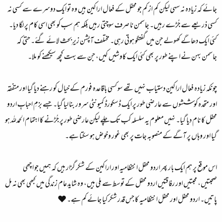
جائے کہ زیادہ نہ سہی لیکن کم از کم جو محفل کے فعال اراکین ہیں وہ تو ایک دوسرے سے کسی نہ
کسی ذریعے سے جُڑے رہیں۔ جاسمن نا صرف سوچتی رہیں بلکہ ہم سب کو بھی اسی کام پر لگا دیا۔
کئی ایک دھاگے کھولے جن میں گفتگو ہوتی رہی۔ مختلف آپشن زیرِ بحث لائے گئے۔ حتیٰ کہ
جاسمن بہن نے اپنے طور پر بھی کئی ایک کاوشیں کیں، جن سے بہت کچھ سیکھنے کو ملا۔
چونکہ زیادہ فعال اراکین دستیاب نہیں تھے سو کسی باقاعدہ فورم کے خیال کو رہنے دیا گیا اور متفقہ
اور متحدہ کوششوں سے عارضی طور پر ایک ڈسکورڈ کمیونٹی سرور بنا لیا گیا۔ جسے بزمِ احبابِ اردو
محفل کا نام دیا گیا۔ نہیں معلوم یہ سلسلہ کب تک چلے لیکن عارضی طور پر جُڑنے کا اہتمام الحمدللہ ہو
گیا اور وہاں پر آگے کے منصوبہ جات پر بھی غور وخوض ہو سکتا ہے۔
اس موقع پر ہم ایک بار پھر اردو محفل انتظامیہ اور اراکین کے شکر گزار ہیں کہ ہمیں جو اچھی
صحبتیں، محبتیں اور رفاقتیں اردو محفل کے توسط سے ملی ہیں، وہ شاید عام زندگی میں کبھی بھی نہ مل
پاتیں۔ اردو محفل اور محفل انتظامیہ کا جس قدر شکر کیا جائے کم ہے۔ ❤️