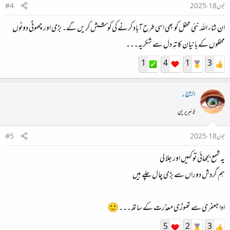
جون 18، 2025
#4
ان شاء اللہ نئی محفل کو بھی اسی طرح آباد کرنے کی کوشش کریں گے۔ بڑی اور چھوٹی دونوں
محفلوں کے بانیان کا تہِ دل سے شکریہ۔۔۔
1
4
1
3
الشفاء
لائبریرین
جون 18، 2025
#5
یہ شمع بجھائی تو کہیں اور جلا لی
ہم گردش دوراں سے بڑی چال چلے ہیں
ادا جعفری سے تھوڑی معذرت کے ساتھ۔۔۔🙂
5
2
3