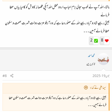
ماشاء اللہ آپ نے خوب سجالی بزم احبابِ اردو محفل اللہ آپکی مخلصانہ کاوش کو کامیابیاں عطا
فرمائے
جیتی رہیے شاد و آباد رہیے اللہ کے حضور دعا ہے کہ وہ آپکو عزت دولت شہرت صحت و سکون
عطا فرمائے آمین ۔۔۔
2
8
محمداحمد
لائبریرین
جون 19، 2025
#8
سیما علی نے کہا:
جیتی رہیے شاد و آباد رہیے اللہ کے حضور دعا ہے کہ وہ آپکو عزت دولت شہرت صحت و سکون عطا
فرمائے آمین ۔۔۔