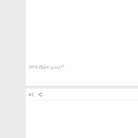
آخری تدوین:
جولائی 28، 2013
#2