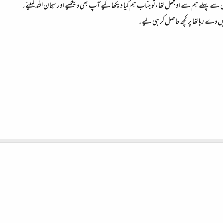
س سے پہلے ہم سے اوجھل تھا،تو جناب ہم کیا دیکھا کیے آپ بھی دیکھیے اور سبحان اللہ کہیئے۔
ں دے رہا تھا پر کچھ حاصل کر ہی لیے۔