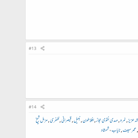
#13
#14
شہ عزیز
,
نمرہ
,
مہدی نقوی حجاز
,
افلاطون
,
نبیل
,
قیصرانی
,
ظفری
,
مزمل شیخ
عمر سیف
,
نایاب
،
شمشاد