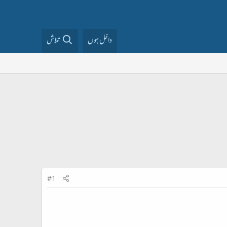
داخل ہوں
تلاش
#1