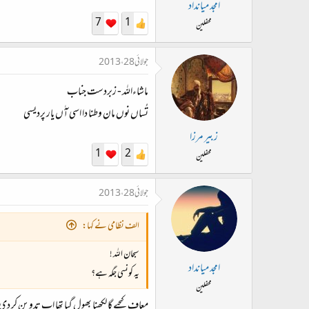
امجد میانداد
7
1
محفلین
جولائی 28، 2013
ماشاءاللہ - زبردست جناب
تُساں نوں مان وطنا دا اسی آٰں یار پردیسی
زبیر مرزا
1
2
محفلین
جولائی 28، 2013
الف نظامی نے کہا:
سبحان اللہ !
امجد میانداد
یہ کونسی جگہ ہے؟
محفلین
معاف کیجیے گا لکھنا بھول گیا تھا اب تدوین کر 