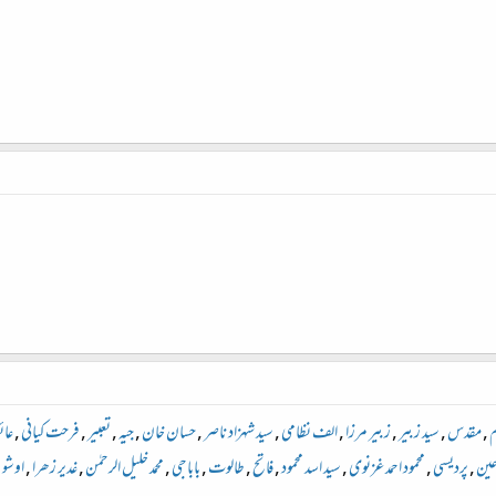
م
,
مقدس
,
سید زبیر
,
زبیر مرزا
,
الف نظامی
,
سید شہزاد ناصر
,
حسان خان
,
جیہ
,
تعبیر
,
فرحت کیانی
,
عائ
ین
,
پردیسی
,
محمود احمد غزنوی
,
سید اسد محمود
,
فاتح
,
طالوت
,
باباجی
,
محمد خلیل الرحمٰن
,
غدیر زھرا
,
اوشو
,