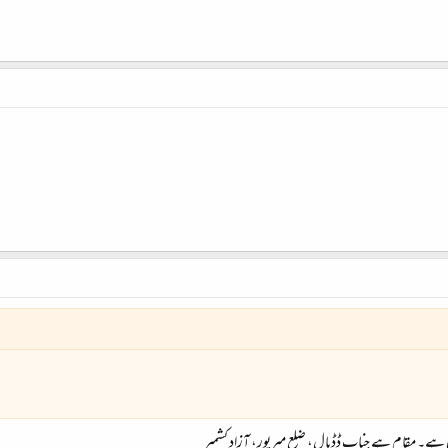
دی ہے۔ مقام ہے جناب ڈڈیال، ضلع میرپور، آزاد کشمیر