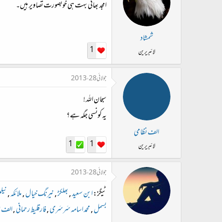
امجد بھائی بہت ہی خوبصورت تصاویر ہیں۔
شمشاد
1
لائبریرین
جولائی 28، 2013
سبحان اللہ !
یہ کونسی جگہ ہے؟
الف نظامی
1
1
لائبریرین
جولائی 28، 2013
ٹیگز:
ابن سعید
,
بھلکڑ
,
نیرنگ خیال
,
ملائکہ
,
نیل
بسمل
,
محمد اسامہ سَرسَری
,
فارقلیط رحمانی
,
الف ع