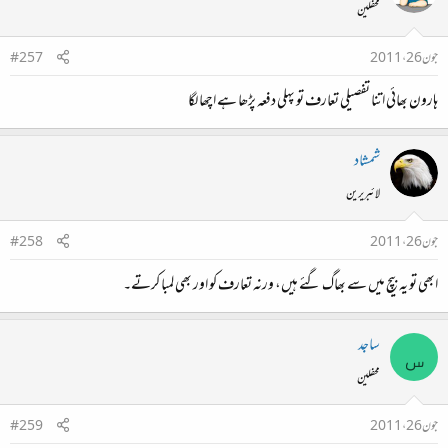
محفلین
جون 26، 2011
#257
ہارون بھائی اتنا تفصیلی تعارف تو پہلی دفعہ پڑھا ہے اچھا لگا
شمشاد
لائبریرین
جون 26، 2011
#258
ابھی تو یہ بیچ میں سے بھاگ گئے ہیں، ورنہ تعارف کو اور بھی لمبا کرتے۔
ساجد
س
محفلین
جون 26، 2011
#259