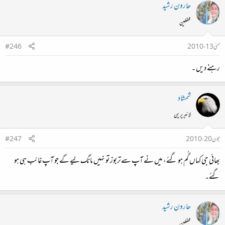
ھارون رشید
محفلین
مئی 13، 2010
#246
رہنے دیں ۔
شمشاد
لائبریرین
جون 20، 2010
#247
بھائی جی کہاں گُم ہو گئے، میں نے آپ سےتربوز تو نہیں مانگ لیے گے جو آپ غائب ہی ہو
گئے۔
ھارون رشید
محفلین