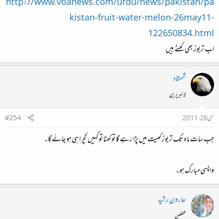
http://www.voanews.com/urdu/news/pakistan/pa
kistan-fruit-water-melon-26may11-
122650834.html
اب تربوز بھی کھٹے ہیں
شمشاد
لائبریرین
مئی 26، 2011
#254
جب سات ماہ تک تربوز کھیت میں پڑا رہے گا تو کھٹا تو کہیں کچرا ہی ہو جائے گا۔
واپسی مبارک ہو۔
ھارون رشید
محفلین