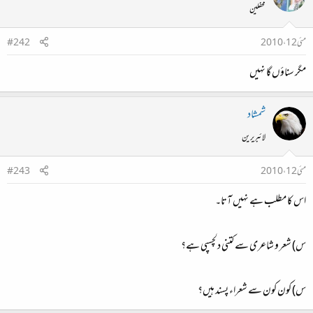
محفلین
مئی 12، 2010
#242
مگر سناؤں گا نہیں
شمشاد
لائبریرین
مئی 12، 2010
#243
اس کا مطلب ہے نہیں آتا۔
س) شعر و شاعری سے کتنی دلچسپی ہے؟
س) کون کون سے شعراء پسند ہیں؟