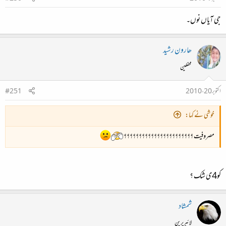
جی آیاں نوں۔
ھارون رشید
محفلین
اکتوبر 20، 2010
#251
خوشی نے کہا:
مصروفیت ؟؟؟؟؟؟؟؟؟؟؟؟؟؟؟؟؟؟؟؟؟؟؟
کو4ی شک ؟
شمشاد
لائبریرین