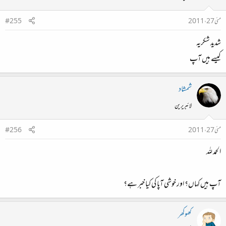
مئی 27، 2011
#255
شدید شکریہ
کیسے ہیں آپ
شمشاد
لائبریرین
مئی 27، 2011
#256
الحمد للہ
آپ ہیں کہاں؟ اور خوشی آپا کی کیا خبر ہے؟
کھوکھر