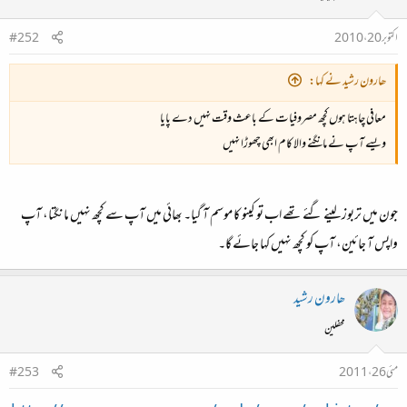
اکتوبر 20، 2010
#252
ھارون رشید نے کہا:
معافی چاہتا ہوں کچھ مصروفیات کے باعث وقت نہیں دے پایا
ویسے آپ نے مانگنے والا کام ابھی چھوڑا نہیں
جون میں تربوز لینے گئے تھے اب تو کینو کا موسم آ گیا۔ بھائی میں آپ سے کچھ نہیں مانگتا، آپ
واپس آ جائین، آپ کو کچھ نہیں کہا جائے گا۔
ھارون رشید
محفلین
مئی 26، 2011
#253