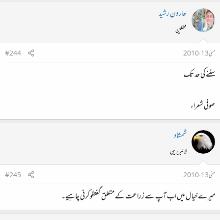
ھارون رشید
محفلین
مئی 13، 2010
#244
سننے کی حد تک
صوفی شعراء
شمشاد
لائبریرین
مئی 13، 2010
#245
میرے خیال میں اب آپ سے زراعت کے متعلق گفتگو کرنی چاہیے۔