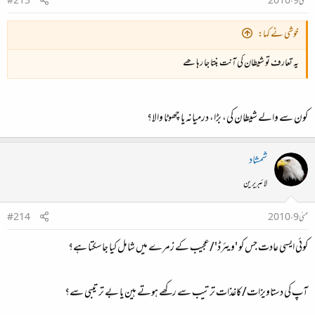
مئی 9، 2010
#213
خوشی نے کہا:
یہ تعارف تو شیطان کی آنت بنتا جا رہا ھے
کون سے والے شیطان کی، بڑا، درمیانہ یا چھوٹا والا؟
شمشاد
لائبریرین
مئی 9، 2010
#214
کوئی ایسی عادت جس کو 'ویئرڈ'/عجیب کے زمرے میں شامل کیا جاسکتا ہے؟
آپ کی دستاویزات/کاغذات ترتیب سے رکھے ہوتے ہین یا بے ترتیبی سے؟