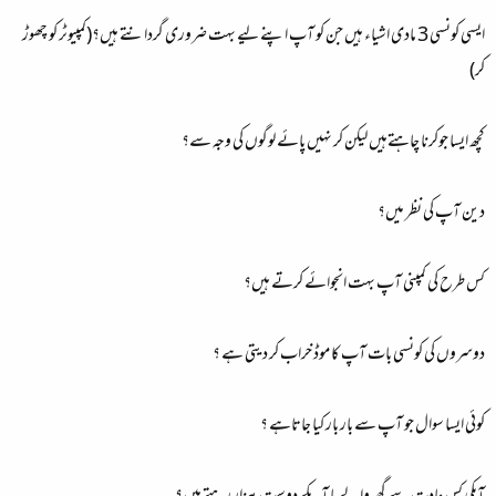
ایسی کونسی 3 مادی اشیاء ہیں جن کو آپ اپنے لیے بہت ضروری گردانتے ہیں؟(کمپیوٹر کو چھوڑ
کر)
کچھ ایسا جوکرنا چاہتےہیں لیکن کر نہیں پائے لوگوں کی وجہ سے؟
دین آپ کی نظر میں؟
کس طرح کی کمپنی آپ بہت انجوائے کرتے ہیں؟
دوسروں کی کونسی بات آپ کا موڈ خراب کر دیتی ہے ؟
کوئی ایسا سوال جو آپ سے بار بار کیا جاتاہے ؟