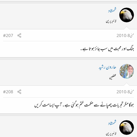
شمشاد
لائبریرین
مئی 8، 2010
#207
جنگ اور محبت میں سب جائز ہوتا ہے۔
ھارون رشید
محفلین
مئی 8، 2010
#208
ہوگا مگر تجربات چھپانے سے حکمت ختم ہوگئی ہے۔ آپ ایسا مت کریں
شمشاد
لائبریرین