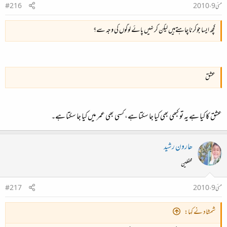
مئی 9، 2010
#216
کچھ ایسا جوکرنا چاہتےہیں لیکن کر نہیں پائے لوگوں کی وجہ سے؟
عشق
عشق کا کیا ہے یہ تو کبھی بھی کیا جا سکتا ہے، کسی بھی عمر میں کیا جا سکتا ہے۔
ھارون رشید
محفلین
مئی 9، 2010
#217
شمشاد نے کہا: