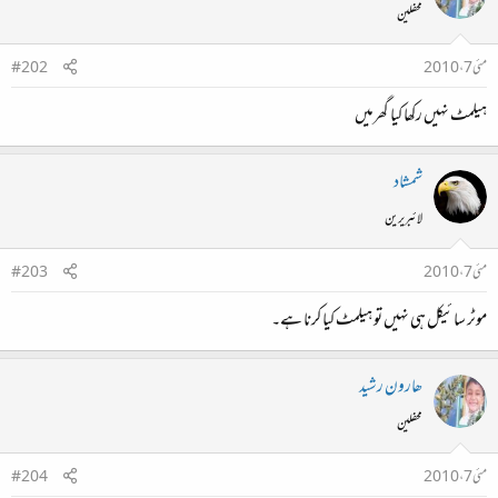
محفلین
مئی 7، 2010
#202
ہیلمٹ نہیں رکھا کیا گھرمیں
شمشاد
لائبریرین
مئی 7، 2010
#203
موٹر سائیکل ہی نہیں تو ہیلمٹ کیا کرنا ہے۔
ھارون رشید
محفلین
مئی 7، 2010
#204