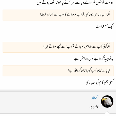
دوست تو نہیں گھر والے دیر سے گھر آنے پر ہمیشہ غصہ ہوتے ہیں
اگر آپ ناراض ہو جائیں تو آپ کو منانے کا سب سے آسان طریقہ؟
ایک مسکراہٹ
اگر کوئی آپ سے ناراض ہو جائے تو آپ اسے کیسے مناتے ہیں؟
یہ ڈیپینٖڈ کرتا ہے کون ناراض ہے
کیا بات/چیز آپ کو پریشان کر دیتی ہے؟
کسی بھی کام کی جلد بازی
شمشاد
لائبریرین