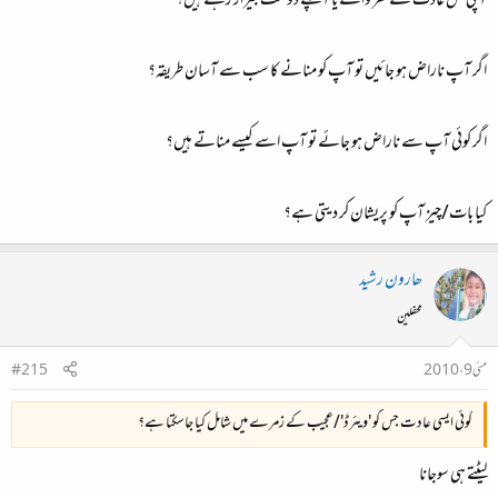
آپکی کس عادت سے گھر والے یا آپکے دوست بیزار رہتے ہیں؟
اگر آپ ناراض ہو جائیں تو آپ کو منانے کا سب سے آسان طریقہ؟
اگر کوئی آپ سے ناراض ہو جائے تو آپ اسے کیسے مناتے ہیں؟
کیا بات/چیز آپ کو پریشان کر دیتی ہے؟
ھارون رشید
محفلین
مئی 9، 2010
#215
کوئی ایسی عادت جس کو 'ویئرڈ'/عجیب کے زمرے میں شامل کیا جاسکتا ہے؟
لیٹتے ہی سوجانا