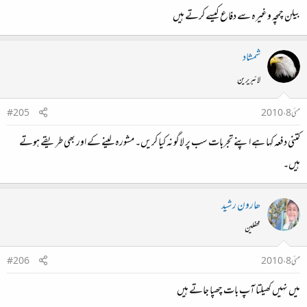
بیلن چمچہ وغیرہ سے دفاع کیسے کرتے ہیں
شمشاد
لائبریرین
مئی 8، 2010
#205
کتنی دفعہ کہا ہے اپنے تجربات سب پر لاگو نہ کیا کریں۔ مشورہ لینے کے اور بھی طریقے ہوتے
ہیں۔
ھارون رشید
محفلین
مئی 8، 2010
#206
میں نہیں کھیلتا آپ بات چھپا جاتے ہیں