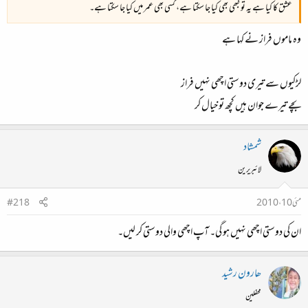
عشق کا کیا ہے یہ تو کبھی بھی کیا جا سکتا ہے، کسی بھی عمر میں کیا جا سکتا ہے۔
وہ ماموں فراز نے کہا ہے
لڑکیوں سے تیری دوستی اچھی نہیں فراز
بچے تیرے جوان ہیں کچھ تو خیال کر
شمشاد
لائبریرین
مئی 10، 2010
#218
ان کی دوستی اچھی نہیں ہو گی۔ آپ اچھی والی دوستی کر لیں۔
ھارون رشید
محفلین