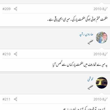
مئی 8، 2010
#209
حکمت ختم ہوئی ہو گی حکمت یار کی۔ میری ابھی باقی ہے۔
ھارون رشید
محفلین
مئی 8، 2010
#210
یہ میرے تعارف میں حکمت یار کہاں سے گھس آیا
خوشی
محفلین
مئی 8، 2010
#211