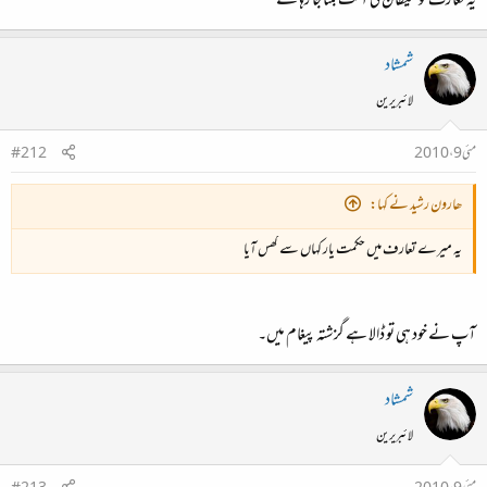
یہ تعارف تو شیطان کی آنت بنتا جا رہا ھے
شمشاد
لائبریرین
مئی 9، 2010
#212
ھارون رشید نے کہا:
یہ میرے تعارف میں حکمت یار کہاں سے گھس آیا
آپ نے خود ہی تو ڈالا ہے گزشتہ پیغام میں۔
شمشاد
لائبریرین