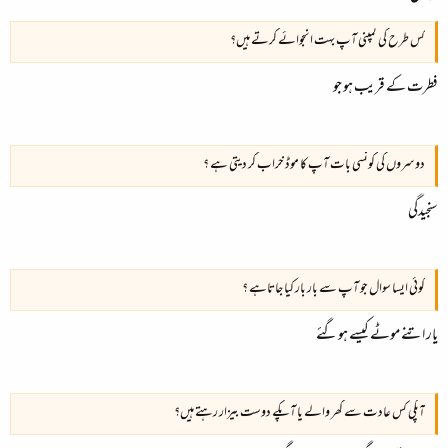
کس طرح کی کمپنی آپ بہت انجوائے کرتے ہیں؟
فطرت کے قریب ہو جو
دوسروں کی کونسی بات آپ کا موڈ خراب کر دیتی ہے ؟
سنجیدگی
کوئی ایسا سوال جو آپ سے بار بار کیا جاتاہے ؟
یار اتنے موٹے کیسے ہوگئے
آپکی کس عادت سے گھر والے یا آپکے دوست بیزار رہتے ہیں؟