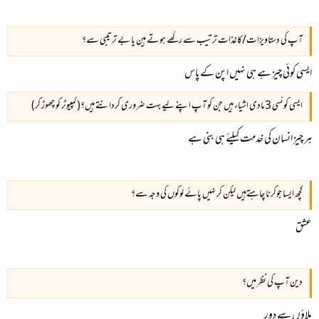
آپ کی دستاویزات/کاغذات ترتیب سے رکھے ہوتے ہین یا بے ترتیبی سے؟
ایسی کوئی چیز ہے ہی نہیں اپن کے پاس
ایسی کونسی 3 مادی اشیاء ہیں جن کو آپ اپنے لیے بہت ضروری گردانتے ہیں؟(کمپیوٹر کو چھوڑ کر)
ہر چیز انسان کی خدمت کیلئے ہی بنی ہے
کچھ ایسا جوکرنا چاہتےہیں لیکن کر نہیں پائے لوگوں کی وجہ سے؟
عشق
دین آپ کی نظر میں؟
ملاؤں سے دور