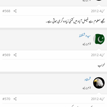
لائبریرین
مئی 4، 2012
#568
مجھے معلوم ہے فیصل آباد میں کتنی زیادہ گرمی ہوتی ہے۔
سیدہ شگفتہ
لائبریرین
مئی 4، 2012
#569
خراب
شمشاد
لائبریرین
مئی 4، 2012
#570