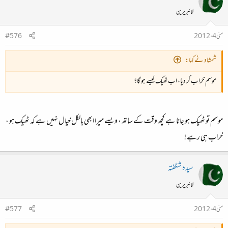
لائبریرین
مئی 4، 2012
#576
شمشاد نے کہا:
موسم خراب کر دیا، اب ٹھیک کیسے ہو گا؟
موسم تو ٹھیک ہو جانا ہے کچھ وقت کے ساتھ ، ویسے میرا ابھی بالکل خیال نہیں ہے کہ ٹھیک ہو ،
خراب ہی رہے !
سیدہ شگفتہ
لائبریرین
مئی 4، 2012
#577