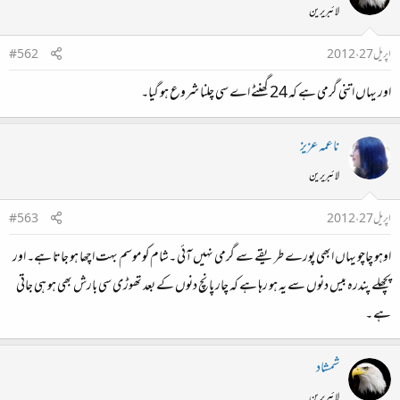
لائبریرین
اپریل 27، 2012
#562
اور یہاں اتنی گرمی ہے کہ 24 گھنٹے اے سی چلنا شروع ہو گیا۔
ناعمہ عزیز
لائبریرین
اپریل 27، 2012
#563
اوہو چاچو یہاں ابھی پورے طریقے سے گرمی نہیں آئی ۔شام کو موسم بہت اچھا ہو جاتا ہے۔ اور
پچھلے پندرہ بیس دنوں سے یہ ہو رہا ہے کہ چار پانچ دنوں کے بعد تھوڑی سی بارش بھی ہو ہی جاتی
ہے ۔
شمشاد
لائبریرین