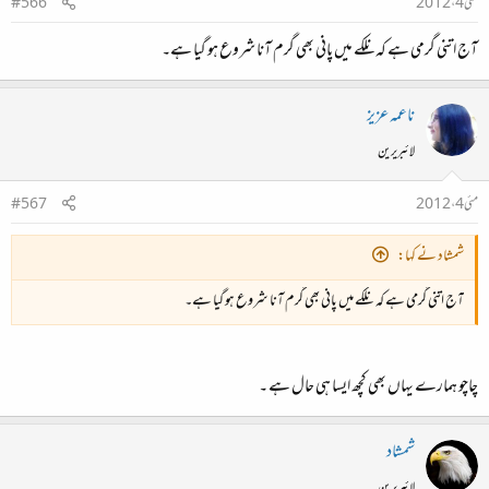
مئی 4، 2012
#566
آج اتنی گرمی ہے کہ نلکے میں پانی بھی گرم آنا شروع ہو گیا ہے۔
ناعمہ عزیز
لائبریرین
مئی 4، 2012
#567
شمشاد نے کہا:
آج اتنی گرمی ہے کہ نلکے میں پانی بھی گرم آنا شروع ہو گیا ہے۔
چاچو ہمارے یہاں بھی کچھ ایسا ہی حال ہے ۔
شمشاد