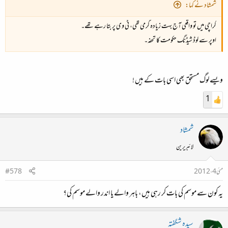
شمشاد نے کہا:
کراچی میں تو واقعی آج بہت زیادہ گرمی تھی، ٹی وی پر بتا رہے تھے۔
اوپر سے لوڈ شیڈنگ حکومت کا تحفہ۔
ویسے لوگ مستحق بھی اسی بات کے ہیں !
1
شمشاد
لائبریرین
مئی 4، 2012
#578
یہ کون سے موسم کی بات کر رہی ہیں، باہر والے یا اندر والے موسم کی؟
سیدہ شگفتہ