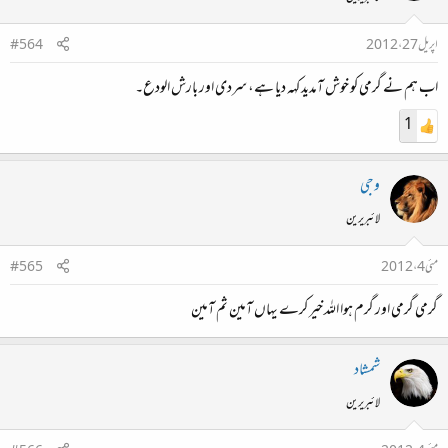
اپریل 27، 2012
#564
اب ہم نے گرمی کو خوش آمدید کہہ دیا ہے، سردی اور بارش الودع۔
1
وجی
لائبریرین
مئی 4، 2012
#565
گرمی گرمی اور گرم ہوا اللہ خیر کرے یہاں آمین ثم آمین
شمشاد
لائبریرین