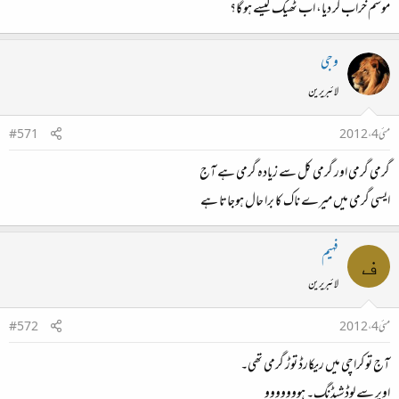
موسم خراب کر دیا، اب ٹھیک کیسے ہو گا؟
وجی
لائبریرین
مئی 4، 2012
#571
گرمی گرمی اور گرمی کل سے زیادہ گرمی ہے آج
ایسی گرمی میں میرے ناک کا برا حال ہوجاتا ہے
فہیم
ف
لائبریرین
مئی 4، 2012
#572
آج تو کراچی میں ریکارڈ توڑ گرمی تھی۔
اوپر سے لوڈشیڈنگ۔ ہووووووو