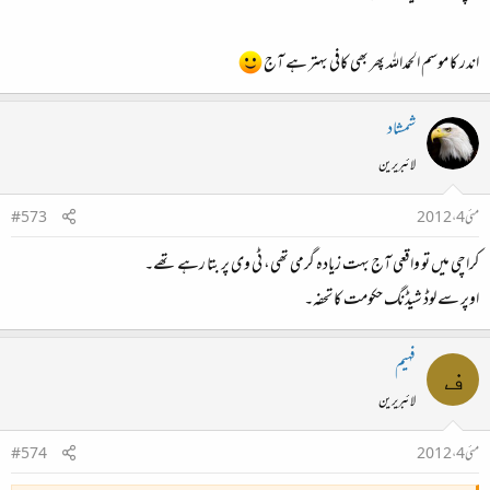
اندر کا موسم الحمداللہ پھر بھی کافی بہتر ہے آج
شمشاد
لائبریرین
مئی 4، 2012
#573
کراچی میں تو واقعی آج بہت زیادہ گرمی تھی، ٹی وی پر بتا رہے تھے۔
اوپر سے لوڈ شیڈنگ حکومت کا تحفہ۔
فہیم
ف
لائبریرین
مئی 4، 2012
#574