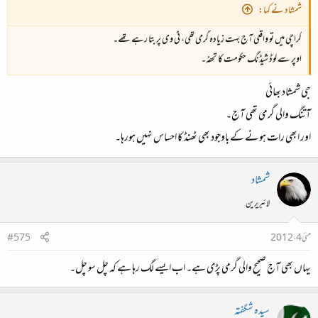
شمشاد نے کہا:
کراچی میں تو واقعی آج بہت زیادہ گرمی تھی، ٹی وی پر بتا رہے تھے۔
اوپر سے لوڈ شیڈنگ حکومت کا تحفہ۔
جی شمشاد بھائی
آتنگ والی گرمی تھی آج۔
اور ابھی رات ہونے کے باوجود بھی ٹھنڈ کا احساس نہیں ہورہا۔
شمشاد
لائبریرین
مئی 4، 2012
#575
یہاں بھی آج صحیح والی گرمی پڑی ہے۔ اب ایسے لگ رہا ہے کہ چل سو چل۔
سیدہ شگفتہ