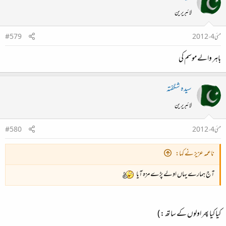
لائبریرین
مئی 4، 2012
#579
باہر والے موسم کی
سیدہ شگفتہ
لائبریرین
مئی 4، 2012
#580
ناعمہ عزیز نے کہا:
آج ہمارے یہاں اولے پڑے مزہ آیا
کیا کیا پھر اولوں کے ساتھ : )