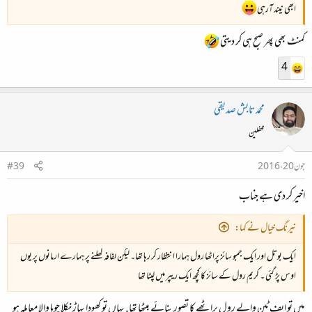
ابھی نیند آرہی
کمنٹ بھی پھر صبح ہی کر دیتی
4
محمد تابش صدیقی
محفلین
جون 20، 2016
#39
اخیر کر دی ہے جناب
نیرنگ خیال نے کہا:
ایک بوتل اور ایک جمبو سائز پراٹھا رول ہمارا انتظار کر رہا تھا۔ لیکن لفافہ کھلنے پر ہمارے ارمانوں پر یوں
اوس پڑ گئی ۔ کریم رول کے سائز کا کچھ ایک ریپر میں لپٹا تھا
میں تو ایف ٹین والے رول پراٹھے کا تصور بنائے بیٹھا تھا. یہاں تو کھودا پہاڑ نکلا چوہا والا معاملہ ہو