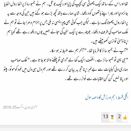
تھا اور اس کے ساتھ ایک چھوٹی سی کیچپ کی پڑیا اور ایک بوتل۔ ہم نے جمبو سائز پراٹھا رول اٹھایا
جائزہ لیا اور پھر اپنے ہاتھوں کو دیکھا۔ شاید ہمارے ہاتھ کچھ بڑے ہوگئے ہیں جن کی وجہ سے یہ
پراٹھا رول چھوٹا لگ رہا ہے۔ لیکن جب کوئی بھی چیز ایسی نہ ملی جس پر الزام دھرا جائے تو ہم نے
ملک صاحب کی طرف دیکھا۔ جو چہرے پر ایک سنجیدگی سجائے ہمیں یوں دیکھ رہے تھے گویا ہم
اپنا ذہنی توازن کھو بیٹھے ہیں۔
"آپ نے جمبو سائز کا فرمایا تھا۔ " آخر ہم سے ضبط نہ ہو سکا۔
"جی یہی تو جمبو سائز ہے۔ اففف ! ایک کھا لے آدمی تو پھٹنے والا ہو جاتا ہے۔" ملک صاحب
ہماری دلی کیفیات سے بےخبر اپنا تجربہ بیان کر رہے تھے اور ہم دل ہی دل میں خود کو موٹو، پیٹو
اور پتا نہیں کن کن القابات سے نواز رہے تھے ۔
اگلی قسط: جم ورزش گاہ حصہ اول
آخری تدوین:
اگست 25، 2016
13
2