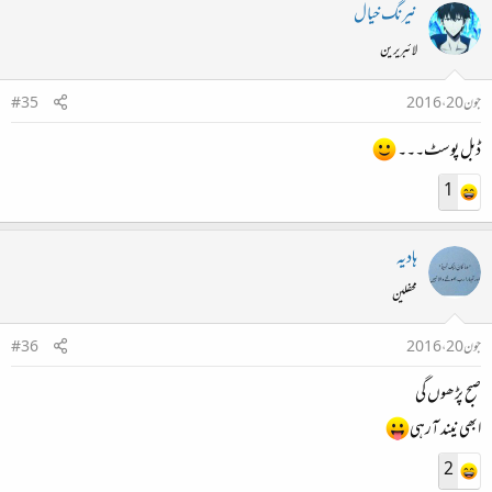
نیرنگ خیال
لائبریرین
جون 20، 2016
#35
ڈبل پوسٹ۔۔۔
1
ہادیہ
محفلین
جون 20، 2016
#36
صبح پڑھوں گی
ابھی نیند آرہی
2