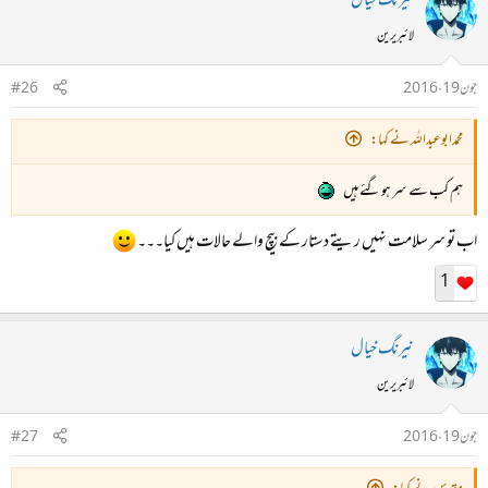
نیرنگ خیال
لائبریرین
جون 19، 2016
#26
محمدابوعبداللہ نے کہا:
ہم کب سے سر ہو گئے ہیں
اب تو سر سلامت نہیں ریتے دستار کے بیچ والے حالات ہیں کیا۔۔۔
1
نیرنگ خیال
لائبریرین
جون 19، 2016
#27