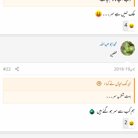
ویسے آپ کا نام کیا ہے؟
ملک نہیں ہے سر۔۔۔
4
محمدابوعبداللہ
محفلین
جون 19، 2016
#22
نیرنگ خیال نے کہا:
بہت شکریہ سر۔۔۔
ہم کب سے سر ہو گئے ہیں
2