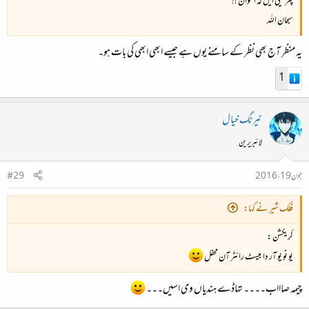
پتر تیلی ایں کہ اعوان !!
سبحان اللہ
یہ منظر آج بھی نظر کے سامنے یوں ہے جیسے ابھی ابھی کی بات ہو۔
1
نیرنگ خیال
لائبریرین
جون 19، 2016
#29
فلک شیر نے کہا:
کریکشن :
یو نو یو آر دا بیسٹ رائٹر آن محفل
چیمہ صاااب۔۔۔۔ تہاڈے ہندیاں وی اسیں۔۔۔