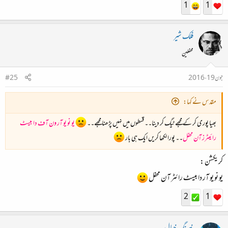
1
1
فلک شیر
محفلین
جون 19، 2016
#25
مقدس نے کہا:
بھیا پوری کر کے مجھے ٹیگ کر دینا۔۔ قسطوں میں نہیں پڑھنا مجھے۔۔
یو نو یو آر ون آف دا بیسٹ
رائیٹرز آن محفل
۔۔ پورا لکھا کریں ایک ہی بار
کریکشن :
یو نو یو آر دا بیسٹ رائٹر آن محفل
2
1