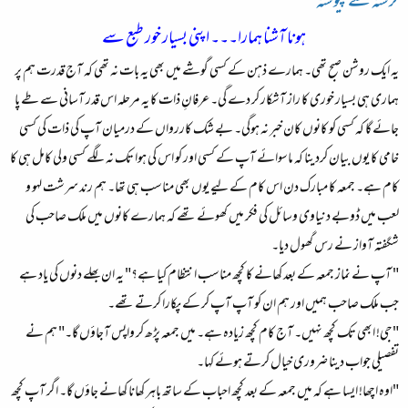
گزشتہ سے پیوستہ
ہونا آشنا ہمارا۔۔۔ اپنی بسیار خور طبع سے
یہ ایک روشن صبح تھی۔ ہمارے ذہن کے کسی گوشے میں بھی یہ بات نہ تھی کہ آج قدرت ہم پر
ہماری ہی بسیار خوری کا راز آشکار کر دے گی۔ عرفانِ ذات کا یہ مرحلہ اس قدر آسانی سے طے پا
جائے گا کہ کسی کو کانوں کان خبر نہ ہوگی۔ بے شک کاررواں کے درمیان آپ کی ذات کی کسی
خامی کا یوں بیان کردینا کہ ماسوائے آپ کے کسی اور کو اس کی ہوا تک نہ لگے کسی ولی کامل ہی کا
کام ہے۔ جمعہ کا مبارک دن اس کام کے لیے یوں بھی مناسب ہی تھا۔ ہم رند سرشت لہو و
لعب میں ڈوبے دنیاوی وسائل کی فکر میں کھوئے تھے کہ ہمارے کانوں میں ملک صاحب کی
شگفتہ آواز نے رس گھول دیا۔
" آپ نے نماز جمعہ کے بعد کھانے کا کچھ مناسب انتظام کیا ہے؟" یہ ان بھلے دنوں کی یاد ہے
جب ملک صاحب ہمیں اور ہم ان کو آپ آپ کر کے پکارا کرتے تھے۔
"جی! ابھی تک کچھ نہیں۔ آج کام کچھ زیادہ ہے۔ میں جمعہ پڑھ کر واپس آجاؤں گا۔" ہم نے
تفصیلی جواب دینا ضروری خیال کرتے ہوئے کہا۔
"اوہ اچھا! ایسا ہے کہ میں جمعہ کے بعد کچھ احباب کے ساتھ باہر کھانا کھانے جاؤں گا۔ اگر آپ کچھ