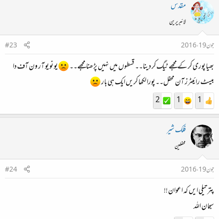
مقدس
لائبریرین
جون 19، 2016
#23
بھیا پوری کر کے مجھے ٹیگ کر دینا۔۔ قسطوں میں نہیں پڑھنا مجھے۔۔
یو نو یو آر ون آف دا
بیسٹ رائیٹرز آن محفل۔۔ پورا لکھا کریں ایک ہی بار
2
1
1
فلک شیر
محفلین
جون 19، 2016
#24
پتر تیلی ایں کہ اعوان !!
سبحان اللہ