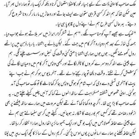
ملک صاحب کا اپنی ذات کے لیے بسیار خور کالفظ استعمال کرنا دیکھ کر ایک بار تو ہمارا دل بھر آیا۔
عین ممکن تھا کہ ہم اٹھ کر کسی قریبی ستون سے لپٹ جاتے اور دھاڑیں مار مار کر رونا شروع کر
دیتے ۔ بہرحال کسی طرح ہم نے اپنے دل پر قابو پا ہی لیا۔
"ٹھیک ہے جیسے آپ کو مناسب لگے۔" ہم نے شکرگزار انداز میں سر ہلاتے ہوئے جواب دیا۔
جمعہ کی نماز کے بعد ہم دوبارہ آ کر کام میں جٹ گئے۔ لیکن ہائے یہ اشتہا۔ بار بار ذہن میں پراٹھے
رول گھومنے لگیں۔ جوں جوں ہماری اشتہا بڑھتی گئی وقت کی نبض اور سست چلنے لگی۔ ہم
بے چینی سے اٹھ کر دوسرے کمروں کا چکر لگاتے اور کبھی واپس آ کر کام میں دھیان لگانے کی
کوشش کرنے لگتے۔ وقت دیکھا تو چار بجنے والے تھے۔ آخر مایوس ہو کر ہم نے جب اپنے
پیٹ کا آخری تسلی دے دی کہ اب شام کو ہوٹل واپس جا کر کھانا ملے گا تو ملک صاحب کی آمد
ہوگئی۔ اپنی مخصوص شگفتہ مسکراہٹ کے ساتھ انہوں نے کہا کہ آئیں چلیں کیفے چلتے ہیں۔ یہ
ملک صاحب کا بڑا پن تھا۔ اگرچہ وہ کھانا کھا آئے تھے لیکن مروت میں ہمارے ساتھ بیٹھنے پر بھی
ازخود رضامند تھے کہ کہیں ہم بوریت کا شکار نہ ہوجائیں۔ کیفے میں کرسی سنبھالتے ہی ہم نے
بےچینی سے لفافہ کھولا جس میں ایک بوتل اور ایک جمبو سائز پراٹھا رول ہمارا انتظار کر رہا تھا۔
لیکن لفافہ کھلنے پر ہمارے ارمانوں پر یوں اوس پڑ گئی ۔ کریم رول کے سائز کا کچھ ایک ریپر میں لپٹا