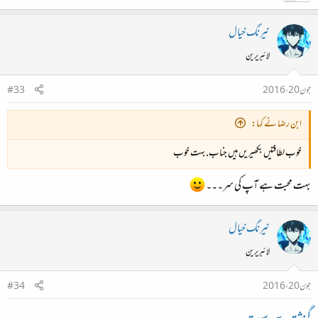
نیرنگ خیال
لائبریرین
جون 20، 2016
#33
ابن رضا نے کہا:
خوب لطافتیں بکھیریں ہیں جناب. بہت خوب
بہت محبت ہے آپ کی سر۔۔۔
نیرنگ خیال
لائبریرین
جون 20، 2016
#34