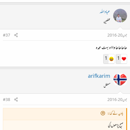
عباد اللہ
محفلین
جون 20، 2016
#37
ھاھاھاھا واااہ بہت عمدہ
1
1
arifkarim
معطل
جون 20، 2016
#38
ہادیہ نے کہا:
صبح پڑھوں گی