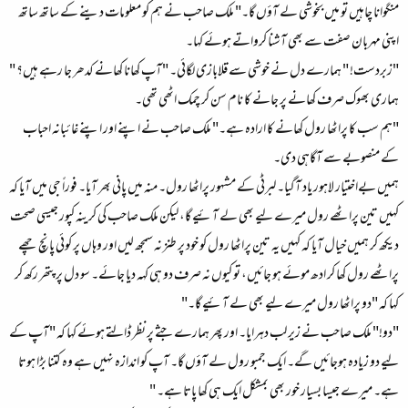
منگوانا چاہیں تو میں بخوشی لے آؤں گا۔" ملک صاحب نے ہم کو معلومات دینے کے ساتھ ساتھ
اپنی مہربان صفت سے بھی آشنا کرواتے ہوئے کہا۔
"زبردست! " ہمارے دل نے خوشی سے قلابازی لگائی۔ "آپ کھانا کھانے کدھر جا رہے ہیں؟ "
ہماری بھوک صرف کھانے پر جانے کا نام سن کر چمک اٹھی تھی۔
"ہم سب کا پراٹھا رول کھانے کا ارادہ ہے۔" ملک صاحب نے اپنے اور اپنے غائبانہ احباب
کے منصوبے سے آگاہی دی۔
ہمیں بےاختیار لاہور یاد آگیا۔ لبرٹی کے مشہور پراٹھا رول۔ منہ میں پانی بھر آیا۔ فوراً جی میں آیا کہ
کہیں تین پراٹھے رول میرے لیے بھی لے آئیے گا، لیکن ملک صاحب کی کرینہ کپور جیسی صحت
دیکھ کر ہمیں خیال آیا کہ کہیں یہ تین پراٹھا رول کو خود پر طنز نہ سمجھ لیں اور وہاں پر کوئی پانچ چھے
پراٹھے رول کھا کر ادھ موئے ہو جائیں، تو کیوں نہ صرف دو ہی کہہ دیا جائے۔ سو دل پر پتھر رکھ کر
کہا کہ "دو پراٹھا رول میرے لیے بھی لے آئیے گا۔"
"دو!" ملک صاحب نے زیر لب دہرایا۔ اور پھر ہمارے جثے پر نظر ڈالتے ہوئے کہا کہ "آپ کے
لیے دو زیادہ ہوجائیں گے۔ ایک جمبو رول لے آؤں گا۔ آپ کو اندازہ نہیں ہے وہ کتنا بڑا ہوتا
ہے۔ میرے جیسا بسیار خور بھی بمشکل ایک ہی کھا پاتا ہے۔ "