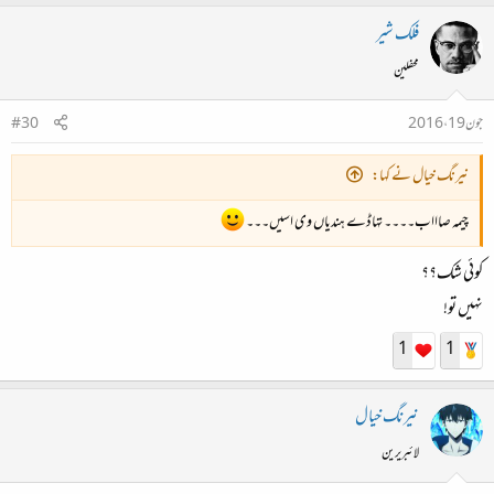
فلک شیر
محفلین
جون 19، 2016
#30
نیرنگ خیال نے کہا:
چیمہ صاااب۔۔۔۔ تہاڈے ہندیاں وی اسیں۔۔۔
کوئی شک؟؟
نہیں تو!
1
1
نیرنگ خیال
لائبریرین