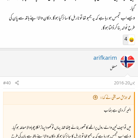
گیا.
ویسے اب تجسس ہو رہا ہے کہ یہ جمبو تھا تو نارمل کا سائز کیا ہو گا. دکان والا اپنے ہاتھ سے پان کی
طرح نوالہ بنا کر ڈالتا ہو گا.
4
arifkarim
معطل
جون 20، 2016
#40
محمد تابش صدیقی نے کہا:
اخیر کر دی ہے جناب
میں تو ایف ٹین والے رول پراٹھے کا تصور بنائے بیٹھا تھا. یہاں تو کھودا پہاڑ نکلا چوہا والا معاملہ ہو گیا.
ویسے اب تجسس ہو رہا ہے کہ یہ جمبو تھا تو نارمل کا سائز کیا ہو گا. دکان والا اپنے ہاتھ سے پان کی طرح