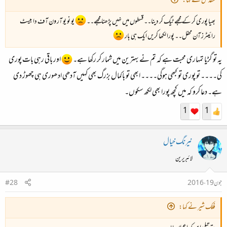
مقدس نے کہا:
بھیا پوری کر کے مجھے ٹیگ کر دینا۔۔ قسطوں میں نہیں پڑھنا مجھے۔۔
یو نو یو آر ون آف دا بیسٹ
رائیٹرز آن محفل۔۔ پورا لکھا کریں ایک ہی بار
یہ تو گڑیا تمہاری محبت ہے کہ تم نے بہترین میں شمار کر رکھا ہے۔
اور باقی رہی بات پوری
کی۔۔۔۔ تو پوری تو کبھی ہوگی۔۔۔۔ ابھی تو باکمال بزرگ بھی کہیں آدھی ادھوری ہی چھوڑ دی
ہے۔ دعا کرو کہ میں کچھ پورا بھی لکھ سکوں۔
1
1
نیرنگ خیال
لائبریرین
جون 19، 2016
#28
فلک شیر نے کہا: