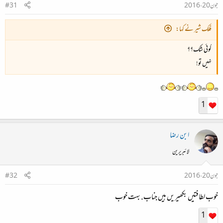
جون 20، 2016
#31
فلک شیر نے کہا:
کوئی شک؟؟
نہیں تو!
1
ابن رضا
لائبریرین
جون 20، 2016
#32
خوب لطافتیں بکھیریں ہیں جناب. بہت خوب
1