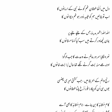
دل میں اُٹّھا طوفانِ غم کوئے نبی کے ارمانوں کا
اب تو بلالیں ہم کو طیبہ دُور ہو غم دیوانوں کا
اللہ اللہ! شہرِ مدینہ جس کے چپّے چپّے پر
جان نچھاور کرتے ہیں سب کیا کہنا مستانوں کا
نعرہ لگایا سرورِ عالم نے وحدت کا جب لوگو!
اوندھے منہ بُت گرنے لگے تھا حال بُرا بُت خانوں کا
رنج والم کے بحرِبَلا میں ، جب کشتی میری پھنسی
جوں ہی اُن کو پکارا فوراً رُخ پلٹا طوفانوں کا
کام مُشاہدؔ کابن جاے ، نام مُشاہدؔ کابھی آے