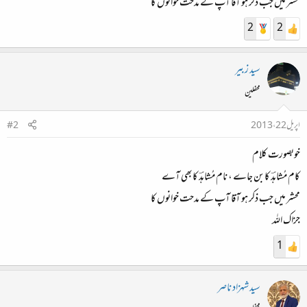
محشر میں جب ذکر ہو آقا آپ کے مدحت خوانوں کا
2
2
سید زبیر
محفلین
اپریل 22، 2013
#2
خوبصورت کلام
کام مُشاہدؔ کابن جاے ، نام مُشاہدؔ کابھی آے​
محشر میں جب ذکر ہو آقا آپ کے مدحت خوانوں کا​
جزاک اللہ​
1
سید شہزاد ناصر