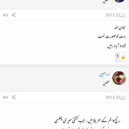
محفلین
اپریل 22، 2013
#3
سبحان اللہ
بہت خوبصورت نعت
شاد و آباد رہیں
1
مہ جبین
محفلین
اپریل 25، 2013
#4
رنج والم کے بحرِبَلا میں ، جب کشتی میری پھنسی