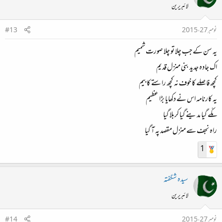
لائبریرین
نومبر 27، 2015
#13
یہ سن کے جب چلا تو چلا صورت شمیم
اک جادہ جدید بنی منزل قدیم
کچھ فاصلے کا خوف نہ کچھ راستے کا بیم
یہ کارنامہ اس نے دکھایا بڑا عظیم
مکّے گیا مدینے گیا کربلا گیا
راہ نجف سے منزل مقصد پہ آ گیا
1
سیدہ شگفتہ
لائبریرین
نومبر 27، 2015
#14