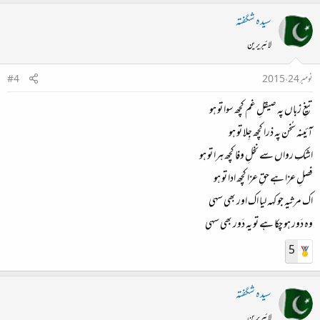
سیدہ شگفتہ
لائبریرین
نومبر 24، 2015
#4
تیغِ زباں پہ صیقلِ غم کچھ سوا تو ہو
آئینہ سُخن پہ ذرا کچھ جِلا تو ہو
اشکِ رواں سے نخلِ وفا کچھ ہرا تو ہو
فصلِ عزا ہے حقِ عزا کچھ ادا تو ہو
اک مرثیہ جو کہہ لیا اک اور بھی سہی
وہ دَور ہو چکا ہے تو یہ دَور بھی سہی
5
سیدہ شگفتہ
لائبریرین