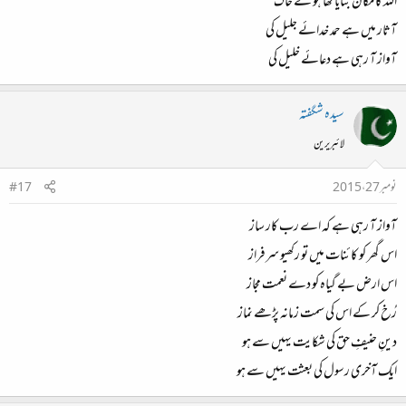
اللہ کا مکان بنایا تھا ہو کے خاک
آثار میں ہے حمد خدائے جلیل کی
آواز آ رہی ہے دعائے خلیل کی
سیدہ شگفتہ
لائبریرین
نومبر 27، 2015
#17
آواز آ رہی ہے کہ اے رب کار ساز
اس گھر کو کائنات میں تو رکھیو سرفراز
اس ارض بے گیاہ کو دے نعمت مجاز
رُخ کر کے اس کی سمت زمانہ پڑھے نماز
دینِ حنیفِ حق کی شکایت یہیں سے ہو
ایک آخری رسول کی بعثت یہیں سے ہو