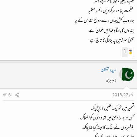
قلب زمین، قبلہ عالم بئے بشر
عظمت پناہ، مرکز دیں، قصر معتبر
جاروب کش جہاں رہے روح القدس کے پر
بندوں کا بارگاہِ خدا میں خراج ہے
یعنی سرزمیں پہ بزرگی کا تاج ہے
1
سیدہ شگفتہ
لائبریرین
نومبر 27، 2015
#16
تعمیر میں شریک خلیل و ذبیح پاک
کس درجہ راہ حق میں تھا دونوں کو انہماک
پیغمبروں نے سنگ کا سینہ کیا تھا چاک