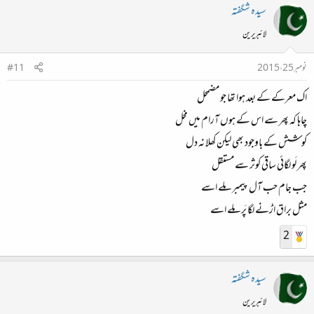
سیدہ شگفتہ
لائبریرین
نومبر 25، 2015
#11
اک معرکے کے بعد ہوا تھا جو مضمحل
چاہا کہ پھر سے اس کے ہوں آرام میں مخل
کوشش کے باوجود بھی لیکن کھلا نہ دل
پھر لَو لگائی ساقی کوثر سے مستقل
جب جام حب آل پیمبر ملے اسے
مثل براق اڑنے لگا پَر ملے اسے
2
سیدہ شگفتہ
لائبریرین