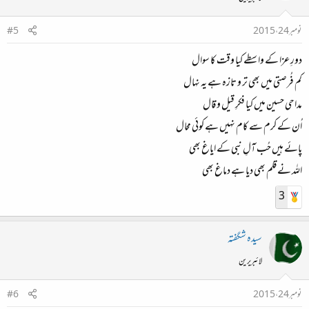
نومبر 24، 2015
#5
دورِ عزا کے واسطے کیا وقت کا سوال
کم فُرصتی میں بھی تر و تازہ ہے یہ نہال
مداحی حسین میں کیا فکرِ قیل و قال
اُن کے کرم سے کام نہیں ہے کوئی محال
پائے ہیں حُب آلِ نبی کے ایاغ بھی
اللہ نے قلم بھی دیا ہے دماغ بھی
3
سیدہ شگفتہ
لائبریرین
نومبر 24، 2015
#6