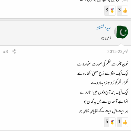
3
3
سیدہ شگفتہ
لائبریرین
نومبر 23، 2015
#3
خون جگر سے نظم کی صورت سنوار دے
ایک ایک لفظ سے رُخِ معنی نکھار دے
گلزار فکر کو تر و تازہ بہار دے
ایک ایک بند آج دلوں میں اتار دے
اُترا ہے آسمان سے بس یہ گمان ہو
ہر بیت اہلِ بیت کے شایانِ شان ہو
5
1