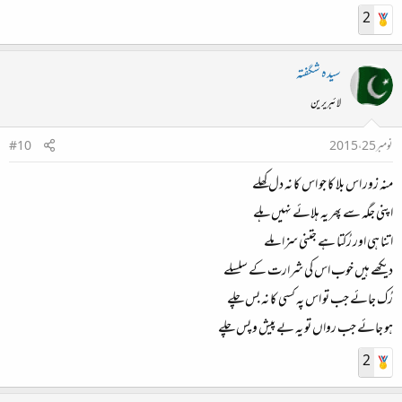
2
سیدہ شگفتہ
لائبریرین
نومبر 25، 2015
#10
منہ زور اس بلا کا جو اس کا نہ دل کھلے
اپنی جگہ سے پھر یہ ہلائے نہیں ہلے
اتنا ہی اور رُکتا ہے جتنی سزا ملے
دیکھے ہیں خوب اس کی شرارت کے سلسلے
رُک جائے جب تو اس پہ کسی کا نہ بس چلے
ہو جائے جب رواں تو یہ بے پیش و پس چلے
2