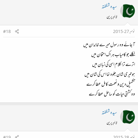
سیدہ شگفتہ
لائبریرین
نومبر 27، 2015
#18
آ جائے وہ رسول میرے خاندان میں
نکلے جو کامیاب ہر اک امتحان میں
اترے ترا کلام اسی کی زبان میں
ہو تیری شان جلوہ نما اس کی شان میں
تکمیل دین و نعمت کامل عطا کرے
وہ کشتی حیات کو ساحل عطا کرے
سیدہ شگفتہ
لائبریرین