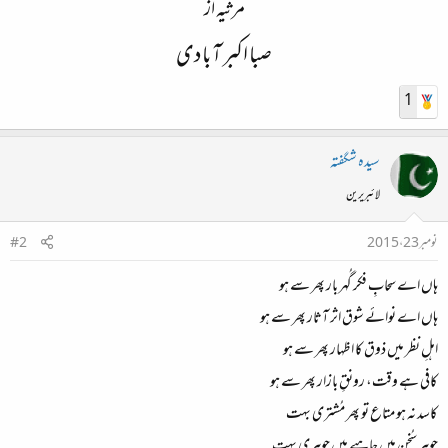
مرثیہ از
صبا اکبر آبادی
1
سیدہ شگفتہ
لائبریرین
نومبر 23، 2015
#2
ہاں اے سحابِ فکر گُہر بار پھر سے ہو
ہاں اے نوائے شوق اثر آثار پھر سے ہو
اہلِ نظر میں ذوق کا اظہار پھر سے ہو
کافی ہے وقت، رونقِ بازار پھر سے ہو
کاسد نہ ہو متاع تو پھر مُشتری بہت
جوہر سُخن میں چاہیے ہیں جوہری بہت