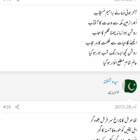
نومبر 28، 2015
#19
آخر ہوئی دُعائے براہیم مُستجاب
اُبھرا زمینِ مکّہ سے وحدت کا آفتاب
روشن ہوا زمانہ چھٹا ظلم کا سحاب
اٹھنے لگا حیات سے ظلمت کا ہر حجاب
روشن کچھ ایسا رنگِ شب تار ہو گیا
عالم تمام مطلع انوار ہو گیا
سیدہ شگفتہ
لائبریرین
نومبر 28، 2015
#20
تھا عرش کا چراغ سرِ فرش جلوہ گر
اہلِ یقیں کو طوروفا آمنہ کا گھر