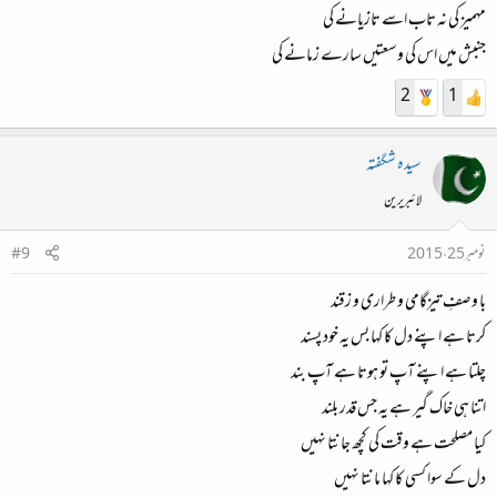
مہمیز کی نہ تاب اسے تازیانے کی
جنبش میں اس کی وسعتیں سارے زمانے کی
2
1
سیدہ شگفتہ
لائبریرین
نومبر 25، 2015
#9
با وصفِ تیزگامی و طراری و زقند
کرتا ہے اپنے دل کا کہا بس یہ خود پسند
چلتا ہے اپنے آپ تو ہوتا ہے آپ بند
اتنا ہی خاک گیر ہے یہ جس قدر بلند
کیا مصلحت ہے وقت کی کچھ جانتا نہیں
دل کے سوا کسی کا کہا مانتا نہیں