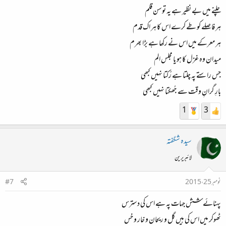
چلنے میں بے نظیر ہے یہ توسن قلم
ہر فاصلے کو طے کرے اس کا ہر اک قدم
ہر معرکے میں اس نے رکھا ہے بڑا بھرم
میدان وہ غزل کا ہو یا مجلس الم
جس راستے پہ چلتا ہے رُکتا نہیں کبھی
بارِ گرانِ وقت سے جُھکتا نہیں کبھی
1
3
سیدہ شگفتہ
لائبریرین
نومبر 25، 2015
#7
پہنائے شش جہات پہ ہے اس کی دسترس
ٹھوکر میں اس کی ہیں گل و ریحان و خار و خس