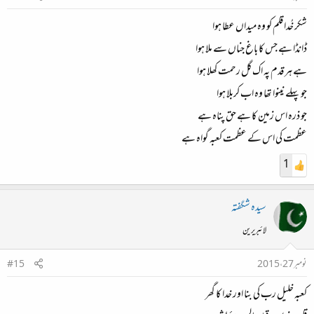
شکر خُدا قلم کو وہ میداں عطا ہوا
ڈانڈا ہے جس کا باغ جناں سے ملا ہوا
ہے ہر قدم پہ اک گل رحمت کھلا ہوا
جو پہلے نینوا تھا وہ اب کربلا ہوا
جو ذرہ اس زمین کا ہے حق پناہ ہے
عظمت کی اس کے عظمت کعبہ گواہ ہے
1
سیدہ شگفتہ
لائبریرین
نومبر 27، 2015
#15
کعبہ خلیل رب کی بنا اور خدا کا گھر