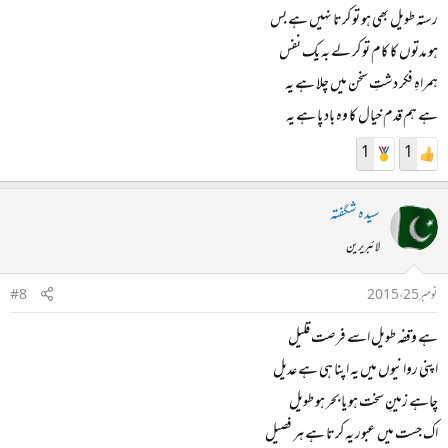
رستہ طویل بھی ہو تو کرتا نہیں ہے بس
ہو مدتوں کا کام تو کر لے بہ یک نفس
ہمراہِ فکر دشتِ سخن میں چلا ہے یہ
ہے ہم قدم خیال کا وہ باد پا ہے یہ
1
1
سیدہ شگفتہ
لائبریرین
نومبر 25، 2015
#8
ہے وقفہ طویل اسے فرصت قلیل
اپنی روانیوں میں یہ اپنا ہی ہے عدیل
چاہے زمینِ سخت ہو یا بحر ہو طویل
اک جست میں عبور یہ کرتا ہے ہر فصیل