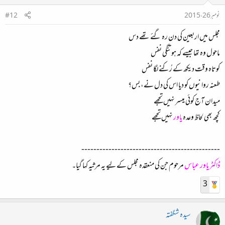
نومبر 26، 2015
#12
مجلس میں اربعین کی دن رہ گئے تھے دس
ماحول وہ تھا جیسے کہ ہو تنگی نفس
کوتاہ وقت دیکھ کے رُکنے لگا نفس
طعنہ روانیوں کو دیا اس کی دل نے، بس؟
میدان آج کوئی میسر نہیں تجھے
کچھ بھی لحاظ وعدہ
یاور
نہیں تجھے
----------------------------------------------
ڈاکٹر یاور عباس
مرحوم جن کی منعقدہ مجلس کے لیے یہ مرثیہ کہا گیا۔
3
سیدہ شگفتہ