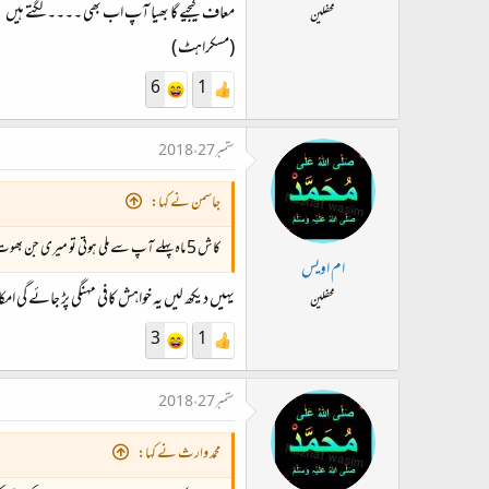
معاف کیجیے گا بھیا آپ اب بھی ۔۔۔۔ لگتے ہیں
محفلین
(مسکراہٹ )
6
1
ستمبر 27، 2018
جاسمن نے کہا:
کاش 5 ماہ پہلے آپ سے ملی ہوتی تو میری جن بھوت سے ملنے کی خواہش پوری ہوجاتی۔
ام اویس
یہیں دیکھ لیں یہ خواہش کافی مہنگی پڑ جائے گی ا
محفلین
3
1
ستمبر 27، 2018
محمد وارث نے کہا: