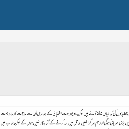
لیڈوں کی کہانیاں سنتے آئے ہیں لیکن باوجود بہت اشتیاق کے ہماری اُن سے ملاقات کا بندوبست نہ 
ں بڑی مہربانی ہوگی اور ہم ہرگز انھیں بوتل میں بند کرنے کے گناہگار نہیں ہوں گے لیکن جواب میں پیر