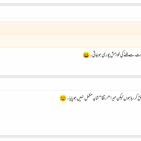
ر رہا ہوں لیکن میرا "ارتقا" شاید مکمل نہیں ہو پایا۔