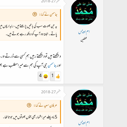
ستمبر 27، 2018
جاسمن نے کہا:
یہ جن بھوت سب کی باتیں پڑھتے ہیں، راہداریوں میں 
ام اویس
پاتے۔ البتہ وہ آپ کو دیکھ رہے ہوتے ہیں۔
محفلین
دیکھتے ہیں تو دیکھتے رہیں ہم کسی سے ڈرتے ور
اور
جاسمن
جی آپ کی ہم سے میرا مطلب ہے بھوت
4
1
ستمبر 27، 2018
عرفان سعید نے کہا:
5 ماہ پہلے میرا شمار بھی جنوں بھوتوں میں ہوتا تھا۔
ام اویس