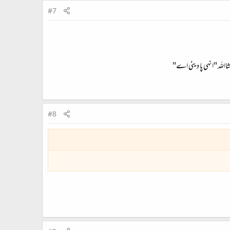
#7
االلہ "انہی پا دینی اے"
#8