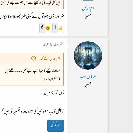
میں بھی ایک ڈیڑھ مہینے سے جن بھوت بننے کی مشق کر ر
ام اویس
ضرور جنوں بھوتوں نے کوئی منتر پھونکا ہوگا دیو
محفلین
6
1
ستمبر 27، 2018
ام اویس نے کہا:
معاف کیجیے گا بھیا آپ اب بھی ۔۔۔۔ لگتے ہیں
عرفان سعید
(مسکراہٹ )
محفلین
بس اتنا بتا دیں
آجکل آپ معوذتین کی تلاوت و تفسیر تو نہیں کر
سرگوشی