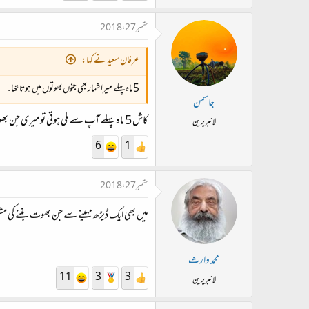
ستمبر 27، 2018
عرفان سعید نے کہا:
5 ماہ پہلے میرا شمار بھی جنوں بھوتوں میں ہوتا تھا۔
جاسمن
کاش 5 ماہ پہلے آپ سے ملی ہوتی تو میری جن بھوت سے ملنے کی خواہش پوری ہوجاتی۔
لائبریرین
6
1
ستمبر 27، 2018
میں بھی ایک ڈیڑھ مہینے سے جن بھوت بننے کی مشق ک
محمد وارث
11
3
3
لائبریرین