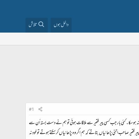
داخل ہوں
تلاش
#1
ہوسکا۔ کئی بار جب کسی پیر فقیر سے ملاقات ہوئی تو ہم نے دست بستہ اُن سے
 فقیر صاحب اتنی پڑھائیاں بتاتے کہ ہم اگر وہ پڑھائیاں کرسکتے ہوتے تو خود نہ