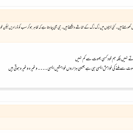
گھومتے ہیں۔کئی لڑیوں میں رُک رُک کے تماشے دیکھتے ہیں۔جی بھی چاہتا ہے کہ ظاہر ہوکر سب کو ڈرا دیں لیکن خود پ
تے نہیں بلکہ ہم خود کسی بھوت سے کم نہیں
 سے ملنے کی خواہش ایسی ہی ہے جیسی ہزاروں خواہشیں ایسی ۔۔۔۔ وغیرہ وغیرہ ہوتی ہیں