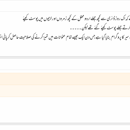
ے کہ اک روز ڈائری سے کچھ جملے اردو محفل کے کچھ زمروں اور لڑیوں میں پوسٹ کیئے
 کرتے جملے پوسٹ کیئے گئے تھےلیکن ۔۔۔۔۔
سیر کا پروگرام بنایا گیا ہے جس دن ایک جیسےتمام عنوانات میں تمیز کرنے کی صلاحیت حاصل کرپائی انش