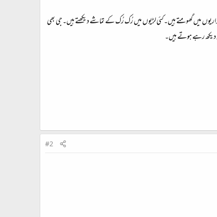
اریوں میں گھومتے ہیں۔کئی لڑیوں میں رُک رُک کے تماشے دیکھتے ہیں۔جی بھی
 کو دیکھ رہے ہوتے ہیں۔
#2