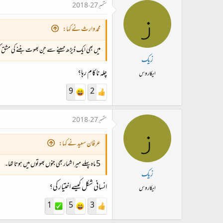
ستمبر 27، 2018
ز
محمد وارث نے کہا:
میں بھی ایک ڈیڑھ مہینے سے جن بھوت بننے کی مشق کر ر
زیک
چلہ ناکام رہا؟
ایکاروس
9
2
ستمبر 27، 2018
ز
عرفان سعید نے کہا:
5 ماہ پہلے میرا شمار بھی جنوں بھوتوں میں ہوتا تھا۔
زیک
انسانی شکل کیسے اختیار کی؟
ایکاروس
1
5
3