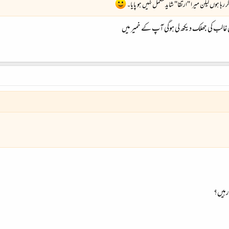
ہا ہوں لیکن میرا "ارتقا" شاید مکمل نہیں ہو پایا۔
ان غالب کی جھلک دیکھ لی ہوگی آپ کے خمیر میں
 رہیں؟