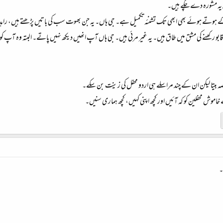
 یہ مشورہ دے چکے ہیں۔
 کے ہوتے ہوئے بھی ابھی تک تشنئہ تکمیل ہے۔ جی ہاں۔ یہ جن بھوت سب کی باتیں پڑھتے ہیں، راہد
پہ قابو رکھنے کی مشق میں طاق ہیں۔ یہ غیر مرئی ہیں۔ جی ہاں آپ انھیں دیکھ نہیں پاتے۔ البتہ وہ آپ
 بیتا لیکن ان کے چند مراسلے ہی اردو محفل کی زینت بن سکے۔
وش محفلین کو کہ آئیں اور کچھ اپنی کہیں، کچھ ہماری سنیں۔