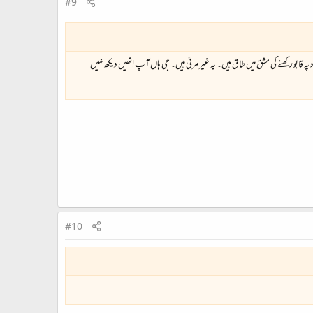
#9
ہ قابو رکھنے کی مشق میں طاق ہیں۔ یہ غیر مرئی ہیں۔ جی ہاں آپ انھیں دیکھ نہیں
#10