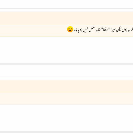
ہا ہوں لیکن میرا "ارتقا" شاید مکمل نہیں ہو پایا۔