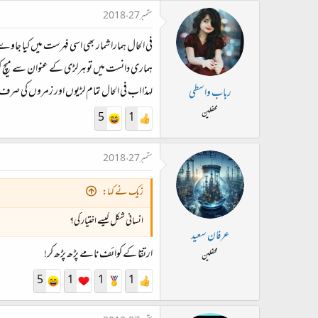
ستمبر 27، 2018
فی الحال ہمارا شمار بھی اسی فہرست میں کیا جاو
ہماری دانست میں تو ہرلڑی کے عنوان سے میچ
لہذا اب فی الحال تمام لڑیوں اور زمروں کی صرف 
رباب واسطی
محفلین
5
1
ستمبر 27، 2018
زیک نے کہا:
انسانی شکل کیسے اختیار کی؟
عرفان سعید
ارتقا کے کوائف نامے پڑھ پڑھ کر!
محفلین
5
1
1
1