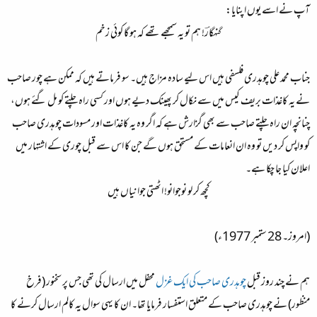
آپ نے اسے یوں اپنایا:
گنہگارؔ! ہم تو یہ سمجھے تھے کہ ہو گا کوئی زخم
جناب محمد علی چوہدری فلسفی ہیں اس لیے سادہ مزاج ہیں۔ سو فرماتے ہیں کہ ممکن ہے چور صاحب
نے یہ کاغذات بریف کیس میں سے نکال کر پھینک دیے ہوں اور کسی راہ چلتے کو مل گئے ہوں،
چنانچہ ان راہ چلتے صاحب سے بھی گزارش ہے کہ اگر وہ یہ کاغذات اور مسودات چوہدری صاحب
کو واپس کر دیں تو وہ ان انعامات کے مستحق ہوں گے جن کا اس سے قبل چوری کے اشتہار میں
اعلان کیا جا چکا ہے۔
کچھ کر لو نوجوانو! اٹھتی جوانیاں ہیں
(امروز۔ 28 ستمبر 1977ء)
ہم نے چند روز قبل
چوہدری صاحب کی ایک غزل
محفل میں ارسال کی تھی جس پر سخنور (فرخ
منظور) نے چوہدری صاحب کے متعلق استفسار فرمایا تھا۔ ان کا یہی سوال یہ کالم ارسال کرنے کا