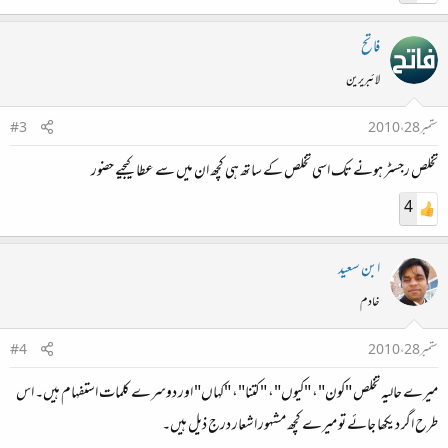
فاتح
لائبریرین
ستمبر 28، 2010
#3
تخلص رجسٹر ہونے تک اسی تخلص کے ساتھ ہی کچھ ان میں سے عطا کیجیے حضور
4
ابن سعید
خادم
ستمبر 28، 2010
#4
میرے حالیہ تخلص "کون"، "کیوں"، "کتنا"، "کہاں" اور دوسرے کلمات استفہام ہیں۔ اس
طرح اگر دیکھا جائے تو میرے کچھ مشہور اشعار درج ذیل ہیں۔