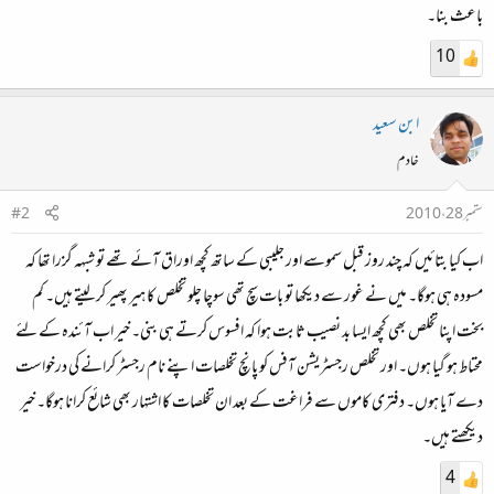
باعث بنا۔
10
ابن سعید
خادم
ستمبر 28، 2010
#2
اب کیا بتائیں کہ چند روز قبل سموسے اور جلیبی کے ساتھ کچھ اوراق آئے تھے تو شبہہ گزرا تھا کہ
مسودہ ہی ہوگا۔ میں نے غور سے دیکھا تو بات سچ تھی سوچا چلو تخلص کا ہیر پھیر کر لیتے ہیں۔ کم
بخت اپنا تخلص بھی کچھ ایسا بد نصیب ثابت ہوا کہ افسوس کرتے ہی بنی۔ خیر اب آئندہ کے لئے
محتاط ہو گیا ہوں۔ اور تخلص رجسٹریشن آفس کو پانچ تخلصات اپنے نام رجسٹر کرانے کی درخواست
دے آیا ہوں۔ دفتری کاموں سے فراغت کے بعد ان تخلصات کا اشتہار بھی شائع کرانا ہوگا۔ خیر
دیکھتے ہیں۔
4