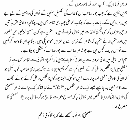
واپس فرما دیجیے۔ آپ عند اللہ ماجور ہوں گے۔
ہمیں یقین ہے کہ جب چور صاحب ان کاغذات کی تفصیل سنیں گے تو ان کی واپسی کے لیے بے
چین ہو جائیں گے۔ بات یہ ہے کہ جناب محمد علی چوہدری شاعر بھی ہیں۔ چنانچہ وہ اپنی تقریباً تین
درجن غزلوں کو بھی قیمتی کاغذات میں شامل فرماتے ہیں۔ ستم یہ ہے کہ یہ سبھی غزلیں غیر مطبوعہ
ہیں اور ستم بالائے ستم یہ کہ شاعر کے ذہن سے یہ غزلیں محو ہو چکی ہیں۔ چنانچہ ان کا وجود اگر کہیں
ہے تو اس بریف کیس میں ہے جو شاعر صاحب سے چور صاحب کو منتقل ہو چکا ہے۔
ہم اس اپیل میں اپنی طرف سے یہ اضافہ کرنا چاہتے ہیں کہ اگر چور اتفاق سے شاعر بھی ہے تو
مقطع میں اپنا تخلص داخل کر کے انھیں کم سے کم چھپوا ہی دے تا کہ چوہدری صاحب کو یہ تسلی ہو
کہ ان کی کاوش مکمل طور پر غارت نہیں ہو گئی۔ البتہ چور کو اپنا تخلص داخل کرتے ہوئے عجلت
سے کام نہیں لینا چاہیے جیسے ایک شاعر متخلص بہ "گنہگارؔ" نے لیا تھا کہ ایک پرانے شاعر مصحفیؔ
کی غزل چرائی اور اپنا تخلص یوں شامل کیا کہ مصرع بحر سے خارج ہو کر ساحل پر جا پڑا۔ مصحفیؔ کا
مصرع تھا:
مصحفیؔ! ہم تو یہ سمجھے تھے کہ ہو گا کوئی زخم