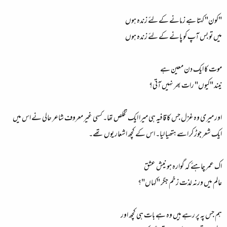
"کون" کہتا ہے زمانے کے لئے زندہ ہوں
میں تو بس آپ کو پانے کے لئے زندہ ہوں
موت کا ایک دن معین ہے
نیند "کیوں" رات بھر نہیں آتی؟
اور میری وہ غزل جس کا قافیہ ہی میرا ایک تخلص تھا۔ کسی غیر معروف شاعر حالی نے اس میں
ایک شعر جوڑ کر اسے ہتھیا لیا۔ اس کے کچھ اشعار یوں تھے۔
اک عمر چاہئے کہ گوارہ ہو نیش عشق
عالم میں ورنہ لذت زخم جگر "کہاں"؟
ہم جس پہ پر رہے ہیں وہ ہے بات ہی کچھ اور