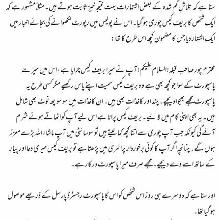
سنا ہے کہ تلاشِ گم شدہ کے بعض اشتہارات بہت نتیجہ خیز ثابت ہوتے ہیں۔ مثلاً مشہور ہے کہ
ء
ایک شخص کا بریف کیس چوری ہو گیا۔ اس نے پولیس میں رپورٹ لکھوانے کی بجائے اخبار میں
ایک اشتہار دیا جس کا مضمون کچھ اس طرح کا تھا:
محترم چور صاحب قبلہ! السلام علیکم! آپ نے میرا بریف کیس چرایا ہے، اس میں میرے
پاسپورٹ کے سوا جو کچھ بھی ہے وہ بریف کیس سمیت اپنے پاس رکھیے مگر کسی طرح یہ
پاسپورٹ مجھے بھجوا دیجیے۔ چند اور کاغذات بھی ہیں۔ ان کاغذات میں سو سو چھ نوٹ بھی شامل
ہیں۔ یہ بھی اپنی کام میں لائیے۔ بریف کیس پرانا ہے اس لیے آپ کو اٹھاتے ہوئے شرم
آئے گی کیونکہ جب آپ چوری سے اتنا کچھ کما لیتے ہیں تو سوسائٹی میں آپ ماشاء اللہ بڑے معزز
ہوں گے۔ چنانچہ اگر آپ کا کوئی برخوردار پرائمری میں پڑھتا ہے تو بریف کیس میری دعا اور پیار
کے ساتھ اسے دے دیجیے۔ مجھے صرف میرا پاسپورٹ درکار ہے۔
اور سنا ہے کہ دوسرے ہی روز اس شخص کو اس کا پاسپورٹ رجسٹرڈ پارسل کے ذریعے موصول
ہو گیا تھا۔