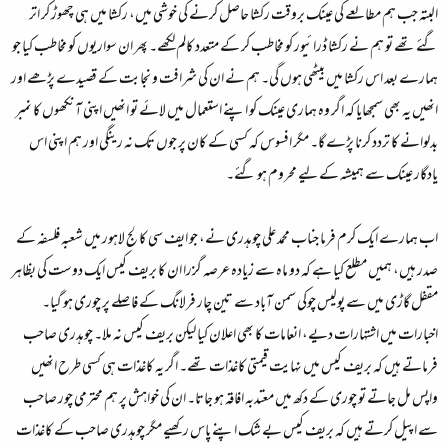
البتہ جب ہم مطالعے کی عینک بروقت رکشا حاصل کرنے کی خوشی میں، رکشا میں ہی چھوڑ کر اتر
گئے تھے تو ہم نے رکشا ڈرائیور کو مخاطب کر کے متعدد کالم لکھے۔ پھر ان سواریوں کو مخاطب کیا جو
ہمارے بعد اس رکشا میں بیٹھی ہوں گی۔ ہم نے ان کی شرافت و نجابت کے قصیدے پڑھے اور
انھیں یہ بھی سمجھایا کہ اگر وہ ہماری عینک کو اپنے استعمال میں لائے تو انھیں اپنی آنکھوں کا نمبر
بدلوانے کا تردد کرنا پڑے گا۔ مگر افسوس کہ کسی کے کان پر جوں تک نہ رینگی اور ہم اپنی اس
یادگار عینک سے ہمیشہ کے لیے محروم ہو گئے۔
اب ہمارے ایک کرم فرما جناب محمد علی چوہدری نے، جو ایف سی کالج لاہور میں شعبہ فلسفہ کے
صدر ہیں، ہمیں مطلع کیا ہے کہ دو ماہ سے زیادہ عرصہ گزرا ان کا بریف کیس ایک دوست کی بظاہر
مقفل گاڑی میں سے پولیس چوکی سمن آباد سے تین چار فرلانگ کے فاصلے پر چوری ہو گیا۔
اخبارات میں اشتہارات دیے، انعامات کا بھی اعلان کیا لیکن بریف کیس نہ ملا۔ چوہدری صاحب
فرماتے ہیں کہ بریف کیس میں نہایت قیمتی کاغذات تھے۔ اگر یہ کاغذات ہی کسی طرح انھیں
واپس مل جاتے تو چوری کے دکھ میں معتدبہ افاقہ ہو جاتا۔ ان کی خواہش پر ہم محترمی چور صاحب
سے اپیل کرتے ہیں کہ بریف کیس بے شک اپنے پاس رکھیے مگر چوہدری صاحب کے کاغذات