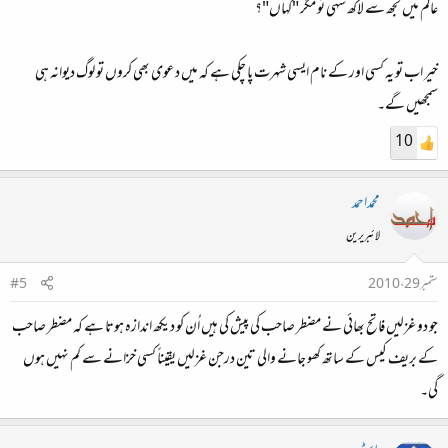
عالم میں تجھ سے لاکھ سہی تو مگر "کہاں"؟
خیر اب تو یہ کسی اور کے نام ایسی شہرت پا چکی ہے کہ میں دعوی بھی کروں تو لوگ دیوانہ ہی
سمجھیں گے۔
10
محمداحمد
لائبریرین
ستمبر 29، 2010
#5
جو دو غزلیں فاتح بھائی نے مضطر صاحب کی پیش کی ہیں اُن کو دیکھ اندازہ ہوتا ہے کہ مضطر صاحب
کے بریف کیس کے ساتھ کھو جانے والی تین درجن غزلیں یقیناً کسی خزانے سے کم نہیں ہوں
گی۔