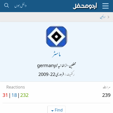
داخل ہوں
اراکین
ماسٹر
محفلین
·
از
الما نیہ/germany
رکنیت
فروری 22، 2009
مراسلے
Reactions
31
18
232
239
Find