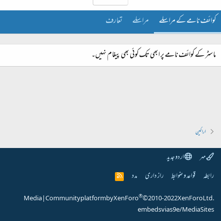
کوائف نامے کے مراسلے
مراسلے
تعارف
ماسٹر کے کوائف نامے پر ابھی تک کوئی بھی پیغام نہیں۔
اراکین
مہر
اردو جدید
رابطہ
قواعد و ضوابط
راز داری
مدد
R
S
S
®
Media
|
Community platform by XenForo
© 2010-2022 XenForo Ltd.
embeds via s9e/MediaSites