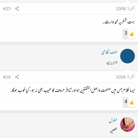
اکتوبر 1، 2008
#25
بہت شکریہ محمد وارث۔
3
الف نظامی
لائبریرین
اکتوبر 1، 2008
#26
ایسا کلام جس میں صنعت واصل الشفتین ہو اور تنافر حروف کا عیب بھی نہ ہو ، کیا خوب ہوگا۔
4
مغزل
محفلین