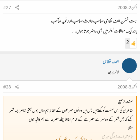
اکتوبر 2، 2008
#27
بہت شکریہ الف نظامی صاحب وارث صاحب اور نوید صآحب
چند ایک سوالات لیکر میں بھی حاضر ہوتا ہوں۔۔
2
الف نظامی
لائبریرین
اکتوبر 3، 2008
#28
صنت ترصیع
شاعری کی اس صنعت کو کہتے ہیں جس میں دونوں مصرعوں کے الفاظ ہم وزن ہوں یعنی شاعر ایسا شعر
کہے کہ جس شعر کے دوسرے مصرعے کے تمام الفاظ پہلے مصرعہ سے ہم قافیہ ہوں
مثلا
نام تیرا ہے زندگی میری