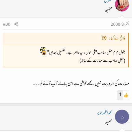
مغزل
محفلین
اکتوبر 8، 2008
#30
فاتح نے کہا:
بقول م م مغل صاحب "فی الحال رسید حاضر ہے۔ تفصیل بعد میں"
(مغل صاحب سے معذرت کے ساتھ)
معذرت کی ضرورت نہیں ۔ مجھے خوشی ہے اسی بہانے آپ آئے تو ۔۔۔
1
محمد اظہر نذیر
م
محفلین