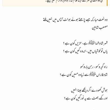
کسی دوست کی نظر سے ایسا کلام گذرا ہو تو براہ کرم شئیر کیجیے۔
وہ نعت مبارکہ جسے پڑھتے ہوئے ہونٹ آپس میں نہیں ملتے
شہرِ شاہِ شہا ﷺ ہے، حزیں کون ہے ؟
یاں تو خوشیاں ہیں، اندوہ گیں کون ہے ؟
راہ گیرو کہو ، رہن ہارو کہو
شاہِ فاراں ﷺ سے زیادہ حسیں کون ہے؟
ہوش کھو دے اگر دیکھے عینا انہیں
اور کہے جھٹ سے یہ نورگیں کون ہے؟