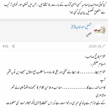
کیا کوئی صاحب یا صاحبہ کسی ایسی کتاب کے بارے بتا سکتے ہیں ، جس میں تعقید اور نحوی ترتیب
سے متعلق تفصیل بیان کی گئی ہو؟
شکیل احمد خان23
محفلین
ستمبر 28، 2020
#38
محترم فاتح صاحب !
السلام علیکم:
محترم ایطا۔۔۔۔۔۔۔۔پھر ایطائے خفی اور جلی کا سادہ سا مطلب مع امثال سمجھادیں تو یہ فقیر
آپ
کا احسانمند رہےگا۔۔۔۔۔۔۔۔۔۔۔۔۔معائب و محاسن ِ کلام کا سمجھنا واقعتاً طلبائےشعر
وشاعری
کےلیے لازم ہے چنانچہ میر ی درخواست ہے کہ اِس سلسلے (لڑی ) کو ہمیشہ نت نئی معلومات