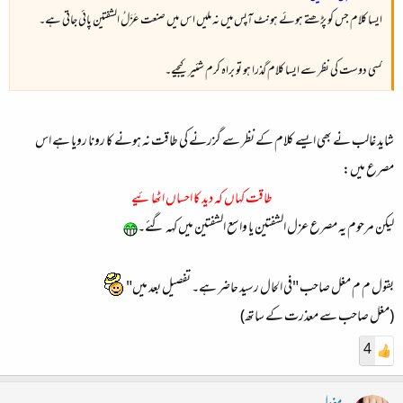
ایسا کلام جس کو پڑھتے ہوئے ہونٹ آپس میں نہ ملیں اس میں صنعت عَزَلُ الشفتین پائی جاتی ہے۔
کسی دوست کی نظر سے ایسا کلام گذرا ہو تو براہ کرم شئیر کیجیے۔
شاید غالب نے بھی ایسے کلام کے نظر سے گزرنے کی طاقت نہ ہونے کا رونا رویا ہے اس
مصرع میں:
طاقت کہاں کہ دید کا احساں اٹھائیے
لیکن مرحوم یہ مصرع عزل الشفتین یا واسع الشفتین میں کہہ گئے۔
بقول م م مغل صاحب "فی الحال رسید حاضر ہے۔ تفصیل بعد میں"
(مغل صاحب سے معذرت کے ساتھ)
4