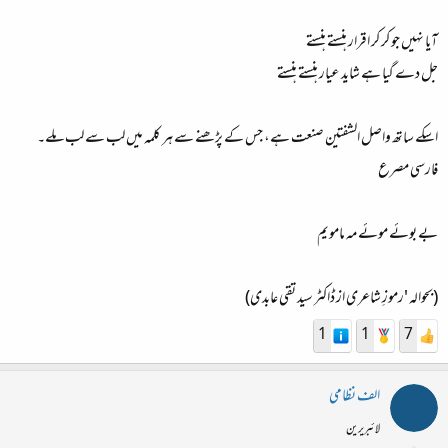
آیا نہیں جو کر کر اقرار ہنستے ہنستے
جل دے گیا ہے شاید عیار ہنستے ہنستے
اسکے ساتھ واصل الشفتین صنعت ہے، جس کے پڑھنے سے ہر کلمہ میں لب سے لب ملے۔
فارسی مصرع
بے بوئے موئے مہ مامویم
(بحوالہ 'رموزِ شاعری از ڈاکٹر سید تقی عابدی)
1
1
7
الف نظامی
لائبریرین