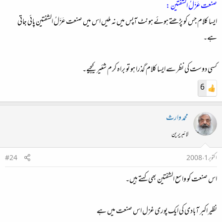
صنعت عَزَلُ الشفتین :
ایسا کلام جس کو پڑھتے ہوئے ہونٹ آپس میں نہ ملیں اس میں صنعت عَزَلُ الشفتین پائی جاتی
ہے۔
کسی دوست کی نظر سے ایسا کلام گذرا ہو تو براہ کرم شئیر کیجیے۔
6
محمد وارث
لائبریرین
اکتوبر 1، 2008
#24
اس صنعت کو واسع الشفتین بھی کہتے ہیں۔
نظیر اکبر آبادی کی ایک پوری غزل اس صنعت میں ہے