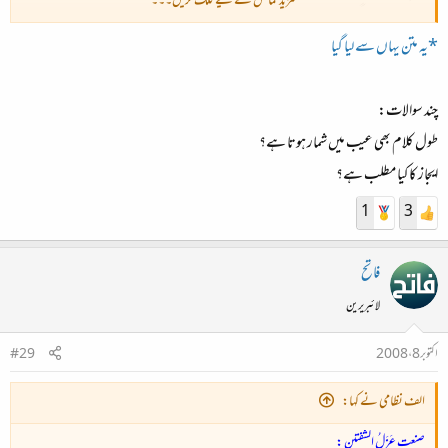
مزید نمائش کے لیے کلک کریں۔۔۔
کام میرا ہے بندگی تیری
*یہ متن یہاں سے لیا گیا
دھارے چلتے ہیں عطا کے وہ ہے قطرہ تیرا
تارے کھلتے ہیں سخا کے وہ ہے ذرہ تیرا
چند سوالات:
طول کلام بھی عیب میں شمار ہوتا ہے؟
کھبتی ہوئی نظر میں ادا کس سحر کی ہے
ایجاز کا کیا مطلب ہے؟
چھبتی ہوئی جگر میں صدا کس گجر کی ہے
1
3
حضرت رضا بریلوی کے دیوان حدائق بخشش میں کل 27 اشعار صنعت ترصیع میں ہے۔
فاتح
لائبریرین
اکتوبر 8، 2008
#29
الف نظامی نے کہا:
صنعت عَزَلُ الشفتین :