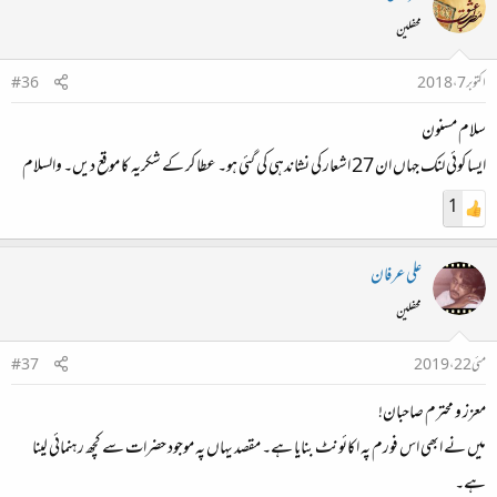
محفلین
اکتوبر 7، 2018
#36
سلام مسنون
ایسا کوئی لنک جہاں ان 27 اشعار کی نشاندہی کی گئی ہو۔ عطا کر کے شکریہ کا موقع دیں۔ والسلام
1
علی عرفان
محفلین
مئی 22، 2019
#37
معزز و محترم صاحبان!
میں نے ابھی اس فورم پہ اکائونٹ بنایا ہے۔ مقصد یہاں پہ موجود حضرات سے کچھ رہنمائی لینا
ہے۔