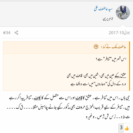
سید عاطف علی
لائبریرین
جولائی 10، 2017
#34
عاطف ملک نے کہا:
اس شعر میں "تنافر" ہے؟
عشق کے
عین میں بھی، شین میں بھی، قاف میں بھی
درد کے دال کی "دھاروں" میں اسے دیکھا ہے
جی ہاں ۔اس میں تنافر ہے۔عشق کا
قاف
اور اس سے متصل کے کا
کاف
۔تنافر پیدا کر رہے
ہیں۔تنافر کے لیے قریب المخرج حروف بھی مذکور کیے جانے چاہیئں مثلا۔۔۔۔ق ک ۔۔۔۔
ت ط د ۔۔ز س ش ژ ص ۔وغیرہ
3