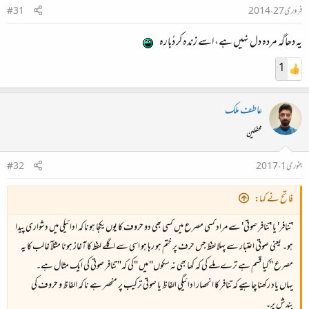
فروری 27، 2014
#31
یہ دھاگہ مردہ دل نہیں ہے، اسے زندہ کر دُبارہ
1
عاطف ملک
محفلین
جنوری 1، 2017
#32
فاتح نے کہا:
'تنافر' یا 'تنافر صوتی' سے مراد کسی مصرع میں کسی بھی دو حروف کا یوں یکجا ہونا کہ ادائیگی میں دشواری پیدا
ہو۔ یعنی صوتی اعتبار سے پہلا لفظ جس حرف پر ختم ہو رہا ہو اسی سے اگلے لفظ کا آغاز ہونا مثلآ غالب کا یہ
مصرع "کیا قسم ہے ترے ملے کی کہ کھا بھی نہ سکوں" میں‌ "کی کہ" تنافر صوتی کی ایک مثال ہے۔
یہاں یاد رکھنا چاہیے کہ تنافر کا انحصار ادائیگیِ الفاظ یا صوتی ترکیب پر منحصر ہے نا کہ الفاظ و حروف کی
بندش پر۔