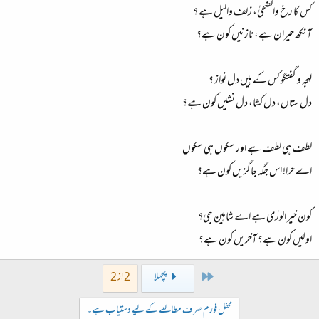
کس کا رخ والضحیٰ، زلف والیل ہے ؟
آنکھ حیران ہے، نازنیں کون ہے؟
لہجہ و گفتگو کس کے ہیں دل نواز ؟
دل ستاں، دل کشا، دل نشیں کون ہے؟
لطف ہی لطف ہے اور سکوں ہی سکوں
اے حرا! اس جگہ جاگزیں کون ہے؟
کون خیر الورٰی ہے اے شاہین جی؟
اولیں کون ہے؟ آخریں کون ہے؟
First
پچھلا
2 از 2
محفل فورم صرف مطالعے کے لیے دستیاب ہے۔