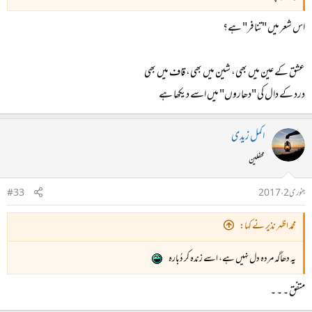
اس شعر میں "تنافر" ہے؟
عشق کے عین میں بھی، شین میں بھی، قاف میں بھی
درد کے دال کی "دھاروں" میں اسے دیکھا ہے
اکمل زیدی
محفلین
جنوری 2، 2017
#33
محمد اظہر نذیر نے کہا:
یہ دھاگہ مردہ دل نہیں ہے، اسے زندہ کر دُبارہ
متفق ۔ ۔ ۔