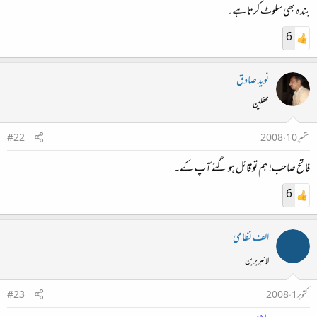
بندہ بھی سلوٹ کرتا ہے۔
6
نوید صادق
محفلین
ستمبر 10، 2008
#22
فاتح صاحب! ہم تو قائل ہو گئے آپ کے۔
6
الف نظامی
لائبریرین
اکتوبر 1، 2008
#23