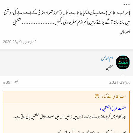
۔۔۔
(معائب و محاسن )سےاپ ڈیٹ کیا جاتا رہے تاکہ نوآموز شعرا رہنمائی کے اِسے دیے کی روشنی
میں رفتہ رفتہ آگے بڑھتے رہیں یا کم ازکم سفر جاری رکھیں۔۔۔۔۔۔۔۔۔۔۔۔۔۔شکیل
احمدخان
آخری تدوین:
ستمبر 28، 2020
ام اویس
محفلین
مارچ 29، 2021
#39
الف نظامی نے کہا:
صنعت عَزَلُ الشفتین :
ایسا کلام جس کو پڑھتے ہوئے ہونٹ آپس میں نہ ملیں اس میں صنعت عَزَلُ الشفتین پائی جاتی ہے۔