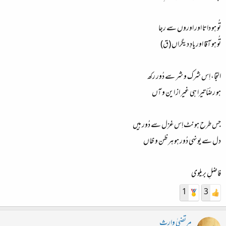
تُو ہو داتا اور اوروں سے رجا​
تُو ہو آقا اور یادِ دیگراں (ق)​
التجا، اِس شرک و شر سے دُور رکھ​
ہو رضؔا تیرا ہی غیر از این و آں​
جس طرح ہونٹ اِس غزل سے دُور ہیں​
دل سے یونہی دُور ہو ہر ظن و ظاں
فاضلِ بریلوی​
1
3
مرتضیٰ وارث