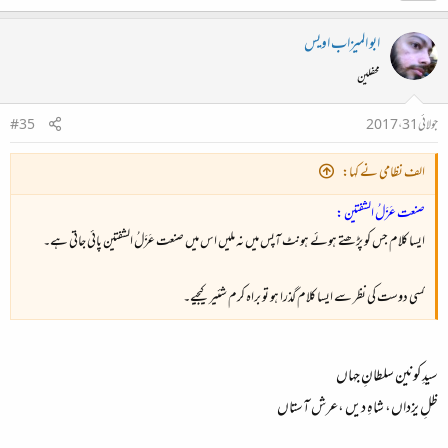
ابو المیزاب اویس
محفلین
جولائی 31، 2017
#35
الف نظامی نے کہا:
صنعت عَزَلُ الشفتین :
ایسا کلام جس کو پڑھتے ہوئے ہونٹ آپس میں نہ ملیں اس میں صنعت عَزَلُ الشفتین پائی جاتی ہے۔
کسی دوست کی نظر سے ایسا کلام گذرا ہو تو براہ کرم شئیر کیجیے۔
سیدِ کونین سلطانِ جہاں​
ظلِ یزداں، شاہِ دیں ،عرش آستاں​