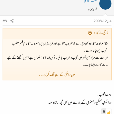
الف نظامی
لائبریرین
مارچ 12، 2008
#8
فاتح نے کہا:
لفظ 'غرابت' کا مادہ بھی وہی ہے جو 'غریب' کا ہے اور عربی زبان میں 'غریب' کا عام فہم مطلب
'عجیب' ہی لیا جاتا ہے۔
غرابت سے مراد کسی شعر میں عجیب و غریب یا غیر مانوس الفاظ کا استعمال ہے جنہیں سمجھنے کے لیے
لغات کا سہارا لینا پڑے۔
مزید نمائش کے لیے کلک کریں۔۔۔
بلکہ لفظ 'غرابت' بذاتِ خود 'غرابت' کی ایک مثال ہے۔
حضرت غالب کے ہاں 'غرابت' کی بے شمار مثالیں ملتی ہیں۔ مثلآ
بہت خوب!
کبھی فتراک میں تیرے کوئی نخچیر بھی تھا​
ذرا تعقید لفظی و معنوی کے بارے میں بھی کچھ ارشاد ہو۔
6