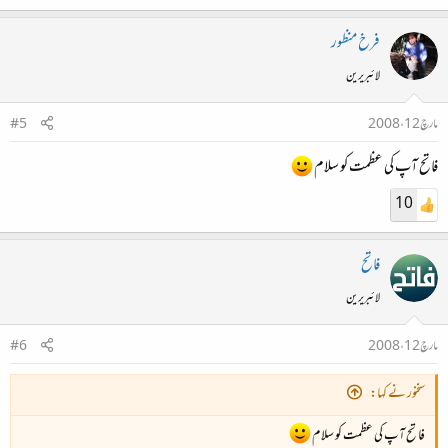
فرخ منظور
لائبریرین
مارچ 12، 2008
#5
فاتح آپ کی عظمت کو سلام
10
فاتح
لائبریرین
مارچ 12، 2008
#6
سخنور نے کہا:
فاتح آپ کی عظمت کو سلام