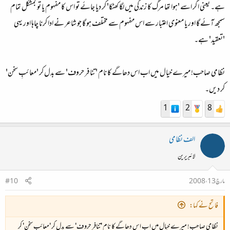
ہے۔ یعنی اگر اسے 'ہوا تھا مرگ کا زندگی میں لگا کھٹکا' کر دیا جائے تو اس کا مفہوم یا تو بمشکل تمام
سمجھ آئے گا اور یا معنوی اعتبار سے اس مفہوم سے مختلف ہو گا جو شاعر نے ادا کرنا چاہا اور یہی
'تعقید' ہے۔
نظامی صاحب! میرے خیال میں اب اس دھاگے کا نام 'تنافر حروف' سے بدل کر 'معائبِ سخن'
کر دیں۔
1
2
8
الف نظامی
لائبریرین
مارچ 13، 2008
#10
فاتح نے کہا:
نظامی صاحب! میرے خیال میں اب اس دھاگے کا نام 'تنافر حروف' سے بدل کر 'معائبِ سخن' کر