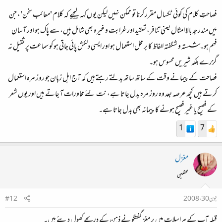
فصاحتِ کلام کی کوئی ٹکسال مقرر کرنا تو ممکن نہیں لیکن یوں کہہ لیجیے کہ کلام 'معائب سخن'، جن
میں مندرجہ بالا امثال یعنی تنافر، تعقید اور غرابت وغیرہ بھی شامل ہیں، سے پاک ہو اور آسان
فہم ہو۔ شستہ و شگفتہ الفاظ کا بر محل استعمال ہو اور ایسی دلکش پائی جاتی ہو کو سماعت پر ثقیل نہ
گزرے بلکہ شیریں محسوس ہو۔
فصاحت کے پیمانے وقت کے ساتھ ساتھ بدلتے رہتے ہیں کہ آج اہل زبان جو روز مرہ استعمال
کرتے ہیں کچھ عرصہ بعد وہ روز مرہ بدل جاتا ہے، نت نئے محاورات آ جاتے ہیں اور یوں شعر
کے فصیح یا غیر فصیح ہونے کا پیمانہ بھی بدل جاتا ہے۔
1
7
مغزل
محفلین
جون 30، 2008
#12
قبلہ آپ کے مراسلات میں پر مغز گفتگو نے ذہن کے دریچے کھول دیئے ہیں۔