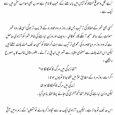
'بے محل و موقع' الفاظ کو آپس میں باندھنے کے عیب کا نام ہے اور یہ بھی معائب سخن میں سے
ایک ہے۔
کسی بھی شعر کے الفاظ کی ترتیب جس قدر روز مرہ و محاورہ کے قریب تر ہو گی اسی قدر وہ شعر
سہولت کے ساتھ سمجھ آ سکے گا۔ گو قافیہ، ردیف اور وزن نباہنے کی خاطر شعرا کو آزادی حاصل
ہے کہ وہ روز مرہ یا محاورہ کی عمومی ترتیب سے ہٹ کر الفاظ کو کسی حد تک الٹ پلٹ سکتے ہیں
لیکن اس الٹ پلٹ سے معنوی اعتبار سے شعر میں تبدیلی نہ آئے۔ بطور مثال غالب کا یہ مصرع
دیکھیے:
"تھا زندگی میں مرگ کا کھٹکا لگا ہوا"​
اگر اسے روزمرہ کے مطابق نثر میں لکھا جاتا تو یوں ہوتا:
زندگی میں مرگ کا کھٹکا لگا ہوا تھا​
لیکن وزن نباہنے کی خاطر 'تھا' کو آخری کی بجائے پہلا لفظ بنا دیا گیا۔
اس حد تک تو جائز ہے۔ لیکن یہ آزادی ایک حد سے تجاوز کر جائے تو 'تعقید' کے زمرہ میں آتی