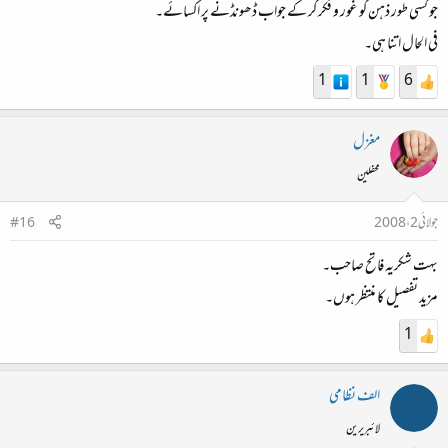
جو کسی طور ذہن کو غور و فکر کر کے جواب ڈھونڈنے پر اکسائے۔
فی الحال اتنا ہی۔
1
1
6
مغزل
محفلین
جولائی 2، 2008
#16
بہت شکریہ فاتح صاحب۔
مزید تفصیل کا منتظر ہوں۔
1
الف نظامی
لائبریرین