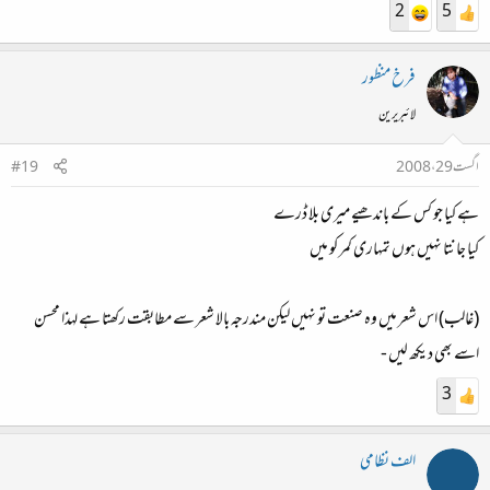
2
5
فرخ منظور
لائبریرین
اگست 29، 2008
#19
ہے کیا جو کس کے باندھیے میری بلا ڈرے
کیا جانتا نہیں ہوں تمہاری کمر کو میں
(غالب) اس شعر میں وہ صنعت تو نہیں لیکن مندرجہ بالا شعر سے مطابقت رکھتا ہے لہذا محسن
اسے بھی دیکھ لیں -
3
الف نظامی