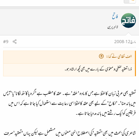
مندرجہ بالا مثال میں 'فتراک' اور 'نخچیر' غرابت کی مثال کے طور پر لیے جا سکتے ہیں۔
فاتح
عرض کرتا چلوں کہ 'تنافر' اور 'غرابت' دونوں ہی 'معائب سخن' میں شمار کیے جاتے ہیں۔
لائبریرین
مارچ 12، 2008
#9
الف نظامی نے کہا:
ذرا تعقید لفظی و معنوی کے بارے میں بھی کچھ ارشاد ہو۔
تعقید بھی عربی زبان کا لفظ ہے جس کا مادہ 'عَقَد' ہے۔ عقد کا مطلب ہے 'گرہ یا گانٹھ لگانا' یا 'آپس
میں‌باندھنا'۔ 'نکاح' کے لیے بھی عقد کا لفظ اسی رعایت سے استعمال کیا جاتا ہے کہ اس میں
فریقین کو ایک رشتے میں باندھ دیا جاتا ہے۔
شاعری کی بحث میں بھی 'تعقید' کی اصطلاح انہی معنوں میں مستعمل ہے لیکن یہاں 'تعقید' صرف