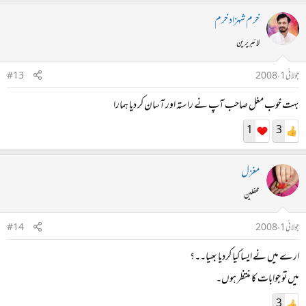
خرم شہزاد خرم
لائبریرین
جولائی 1، 2008
#13
بہت خوب مغل صاحب آپ نے راستہ اور آسان کر دیا ہمارا
1
3
مغزل
محفلین
جولائی 1، 2008
#14
ارے میں نے ایسا کیا کردیا بھیا۔۔؟
میں تو جوابات کا منتظر ہوں۔
3