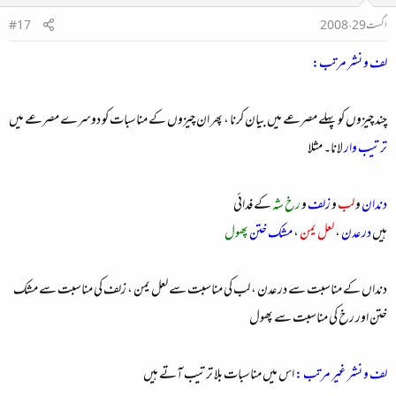
اگست 29، 2008
#17
لف و نشر مرتب:
چند چیزوں کو پہلے مصرعے میں بیان کرنا ، پھر ان چیزوں کے مناسبات کو دوسرے مصرعے میں
ترتیب وار
لانا۔ مثلا
دندان
و
لب
و
زلف
و
رخ شہ
کے فدائی
ہیں
در عدن
،
لعل یمن
،
مشک ختن
پھول
دنداں کے مناسبت سے در عدن ، لب کی مناسبت سے لعل یمن ، زلف کی مناسبت سے مشک
ختن اور رخ کی مناسبت سے پھول
لف و نشر غیر مرتب :
اس میں مناسبات بلا ترتیب آتے ہیں