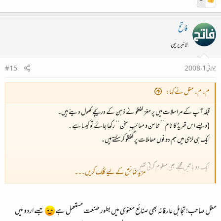
فاتح
لائبریرین
جولائی 1، 2008
#15
م۔م۔مغل نے کہا:
قبلہ آپ کے مراسلات میں پر مغز گفتگو نے ذہن کے دریچے کھول دیئے ہیں۔
(ویسے اس تھریڈ کا نام ’’ محاسن و معائب ِ سخن ‘‘ رکھا جائے تو کیسا ہے ۔
ایک ہی لڑی میں ہم دو نوں معاملات پر گفتگو کرسکتے ہیں۔
ایک دو باتیں مجھے بھی معلوم کرنی تھیں۔
مزید نمائش کے لیے کلک کریں۔۔۔
ازراہِ مہربانی تفصیل سے بیان کر دیجئے۔
1) چیستاں
مغل صاحب! تجاہل عارفانہ بھی صنائع معنوی میں بطور صنعت مستعمل ہے
جسے اردو میں