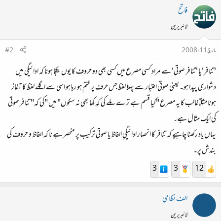
فاتح
لائبریرین
مارچ 11، 2008
#2
'تنافر' یا 'تنافر صوتی' سے مراد کسی مصرع میں کسی بھی دو حروف کا یوں یکجا ہونا کہ ادائیگی میں
دشواری پیدا ہو۔ یعنی صوتی اعتبار سے پہلا لفظ جس حرف پر ختم ہو رہا ہو اسی سے اگلے لفظ کا آغاز
ہونا مثلآ غالب کا یہ مصرع "کیا قسم ہے ترے ملے کی کہ کھا بھی نہ سکوں" میں‌ "کی کہ" تنافر صوتی
کی ایک مثال ہے۔
یہاں یاد رکھنا چاہیے کہ تنافر کا انحصار ادائیگیِ الفاظ یا صوتی ترکیب پر منحصر ہے نا کہ الفاظ و حروف کی
بندش پر۔
3
3
12
الف نظامی
لائبریرین