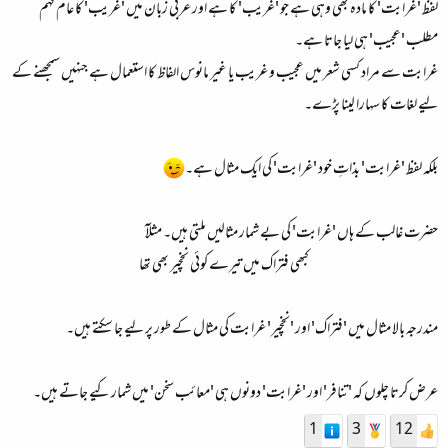
لفظ 'غرابت' کا مادہ بھی وہی ہے جو 'غریب' کا ہے اور عربی زبان میں 'غریب' کا عام فہم
مطلب 'عجیب' ہی لیا جاتا ہے۔
غرابت سے مراد کسی شعر میں عجیب و غریب یا غیر مانوس الفاظ کا استعمال ہے جنہیں سمجھنے کے
لیے لغات کا سہارا لینا پڑے۔
بلکہ لفظ 'غرابت' بذاتِ خود 'غرابت' کی ایک مثال ہے۔
حضرت غالب کے ہاں 'غرابت' کی بے شمار مثالیں ملتی ہیں۔ مثلآ
کبھی فتراک میں تیرے کوئی نخچیر بھی تھا​
مندرجہ بالا مثال میں 'فتراک' اور 'نخچیر' غرابت کی مثال کے طور پر لیے جا سکتے ہیں۔
عرض کرتا چلوں کہ 'تنافر' اور 'غرابت' دونوں ہی 'معائب سخن' میں شمار کیے جاتے ہیں۔
1
3
12