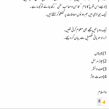
(ویسے اس تھریڈ کا نام ’’ محاسن و معائب ِ سخن ‘‘ رکھا جائے تو کیسا ہے ۔
ایک ہی لڑی میں ہم دو نوں معاملات پر گفتگو کرسکتے ہیں۔
ایک دو باتیں مجھے بھی معلوم کرنی تھیں۔
ازراہِ مہربانی تفصیل سے بیان کر دیجئے۔
1) چیستاں
2) مجازِ مرسل
3) لف و نشر
4) وحدتِ تاثر
والسلام
8