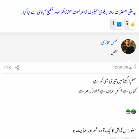
یہ متن "حضرت رضا بریلوی بحیثیت شاعر نعت" از ڈاکٹر جوہر شفیع آبادی سے لیا گیا۔
1
5
محسن حجازی
محفلین
اگست 29، 2008
#18
صنم! کہتے ہیں تیری بھی کمر ہے
کہاں ہے؟ کس طرف ہے؟ اور کدھر ہے
حضور اس قماش کا ایک آدھ شعر اور عنایت ہو