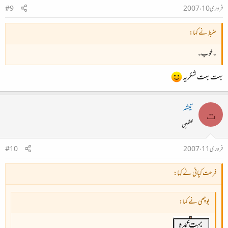
فروری 10، 2007
#9
ضبط نے کہا:
۔خوب۔
بہت بہت شکریہ
تیشہ
ت
محفلین
فروری 11، 2007
#10
فرحت کیانی نے کہا:
بوچھی نے کہا: