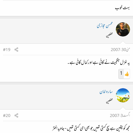
بہت خوب
محسن حجازی
محفلین
مئی 30، 2007
#19
یہ غزل جگجیت نے گائی ہے اور کمال گائی ہے۔
1
سارہ خان
محفلین
اگست 3، 2007
#20
مجھ کو یقین ہے سچ کہتی تھیں جو بھی امی کہتی تھیں‌ - جاوید اختر