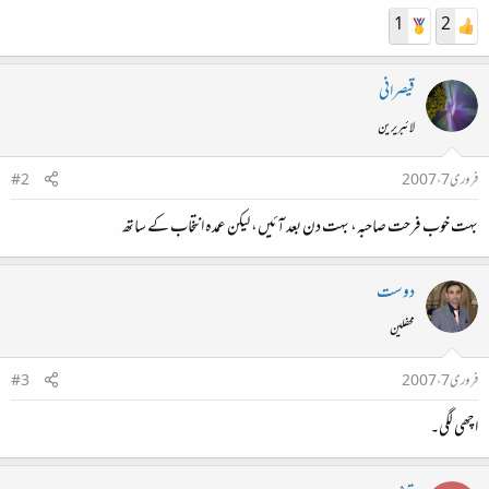
1
2
قیصرانی
لائبریرین
فروری 7، 2007
#2
بہت خوب فرحت صاحبہ، بہت دن بعد آئیں، لیکن عمدہ انتخاب کے ساتھ
دوست
محفلین
فروری 7، 2007
#3
اچھی لگی۔