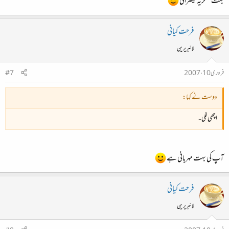
بہت شکریہ قیصرانی
فرحت کیانی
لائبریرین
فروری 10، 2007
#7
دوست نے کہا:
اچھی لگی۔
آپ کی بہت مہربانی ہے
فرحت کیانی
لائبریرین