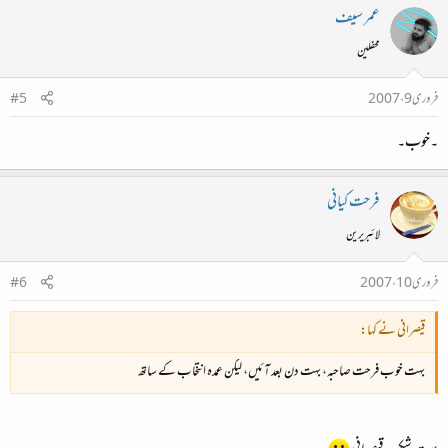
عمر سیف
محفلین
فروری 9، 2007
#5
۔خوب۔
فرحت کیانی
لائبریرین
فروری 10، 2007
#6
قیصرانی نے کہا:
بہت خوب فرحت صاحبہ، بہت دن بعد آئیں، لیکن عمدہ انتخاب کے ساتھ