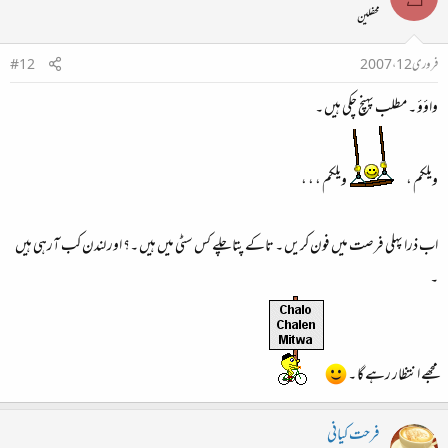
محفلین
ادھر پہنچ آئیے تو پھر گھر کا فون نمبر لکھواتی ہوں ۔
کب کا انتظار کر رہی کہ بس اب بس اب فرحت پہنچیں کہ پہنچیں ۔
بس خیر خیریت سے پہنچنے کی کریں ۔
فروری 12، 2007
#12
واؤؤ ۔ مطلب پہنچ چکی ہیں ۔
ویلکم ،
ویلکم ، ، ،
اب ذرا پہلی فرصت میں فون کریں ۔ تاکے پتا چلے کس سٹی میں ہیں ۔؟ اور لندن کب آرہی ہیں
۔
مجھے انتظار رہے گا ۔
فرحت کیانی