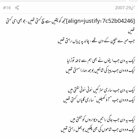
رکھیے گا میری کال مس نہ ہو جائے۔
اور کوٹ الماری میں
مگر ابھی تک شاید آپ پاکستان میں ہیں ۔؟
جلدی جلدی تیاری کریں اور آجائیں
اسلئے کبھی اک آدھ کال کرنے پر مسڈ بھی ہوئی تو دوبارہ کچھ دیر بعد ٹرائی
مئی 29، 2007
#16
کرلیجئے گا ۔ ادھر پہنچ آئیے تو پھر گھر کا فون نمبر لکھواتی ہوں ۔
میں کب کا انتظار کر رہی کہ بس اب بس اب فرحت پہنچیں کہ پہنچیں ۔
بس خیر خیریت سے پہنچنے کی کریں ۔
[align=justify:7c52b04246]مجھ کو یقیں ہے سچ کہتی تھیں، جو بھی امی کہتی
تھیں
جب میرے بچپن کے دن تھے، چاند پہ پریاں رہتی تھیں
ایک یہ دن جب اپنوں نے بھی ہم سے ناطہ توڑ لیا
ایک وہ دن جب پیڑ کی شاخیں بوجھ ہمارا سہتی تھیں
ایک یہ دن جب ساری سڑکیں سُونی سُونی لگتی ہیں
ایک وہ دن جب “ آؤ کھیلیں“ ساری گلیاں کہتی تھیں
ایک یہ دن جب جاگی راتیں دیواروں کو تکتی ہیں
ایک وہ دن جب شاموں کی بھی پلکیں بوجھل رہتی تھیں