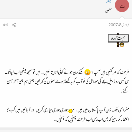
تیشہ
ت
محفلین
فروری 8، 2007
#4
فرحت کدھر گئیں ہیں آپ ؟
کتنے دن ہوئے کوئی اتا پتا نہیں ۔ میں تو سمجھ بیٹھی اب اچانک
ہی کسی روز بیل بجے گی موبائل کی تو آپ کو یہ کہتے ہوئے سنوں گی کہ لیں بھئی ہم بھی آخر آہی
گئے ۔ ‘
مگر ابھی تک شاید آپ پاکستان میں ہیں ۔؟
جلدی جلدی تیاری کریں اور آجائیں میں کب کا
انتظار کر رہی کہ بس اب بس اب فرحت پہنچیں کہ پہنچیں ۔