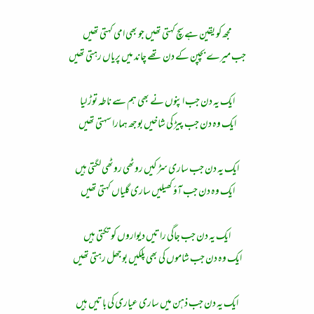
مجھ کو یقین ہے سچ کہتی تھیں جو بھی امی کہتی تھیں
جب میرے بچپن کے دن تھے چاند میں پریاں رہتی تھیں
ایک یہ دن جب اپنوں نے بھی ہم سے ناطہ توڑ لیا
ایک وہ دن جب پیڑ کی شاخیں بوجھ ہمارا سہتی تھیں
ایک یہ دن جب ساری سڑکیں روٹھی روٹھی لگتی ہیں
ایک وہ دن جب آؤ کھیلیں ساری گلیاں کہتی تھیں
ایک یہ دن جب جاگی راتیں دیواروں کو تکتی ہیں
ایک وہ دن جب شاموں کی بھی پلکیں بوجھل رہتی تھیں
ایک یہ دن جب ذہن میں ساری عیاری کی باتیں ہیں