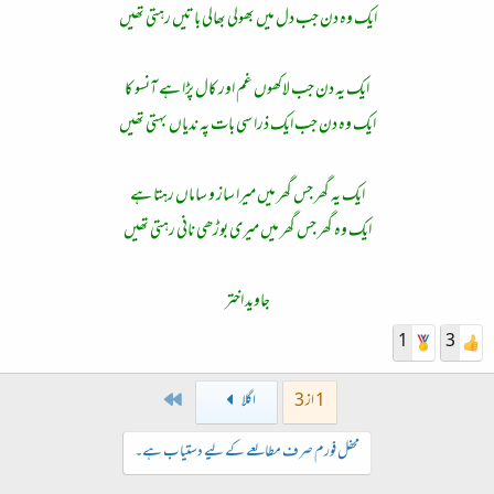
ایک وہ دن جب دل میں بھولی بھالی باتیں رہتی تھیں
ایک یہ دن جب لاکھوں غم اور کال پڑا ہے آنسو کا
ایک وہ دن جب ایک ذرا سی بات پہ ندیاں بہتی تھیں
ایک یہ گھر جس گھر میں میرا ساز و ساماں رہتا ہے
ایک وہ گھر جس گھر میں میری بوڑھی نانی رہتی تھیں
جاوید اختر
1
3
Last
1 از 3
اگلا
محفل فورم صرف مطالعے کے لیے دستیاب ہے۔