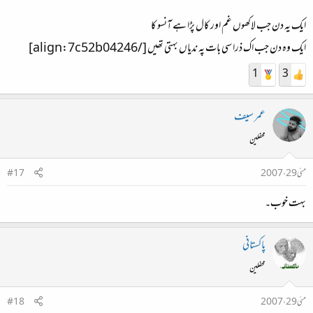
ایک یہ دن جب لاکھوں غم اور کال پڑا ہے آنسو کا
ایک وہ دن جب اک ذرا سی بات پہ ندیاں بہتی تھیں [/align:7c52b04246]
1
3
عمر سیف
محفلین
مئی 29، 2007
#17
بہت خوب۔
پاکستانی
محفلین
مئی 29، 2007
#18