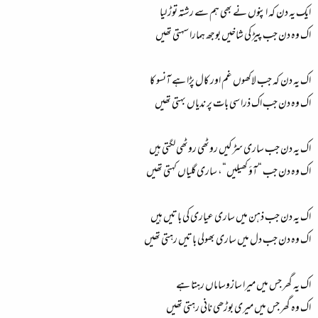
ایک یہ دن کہ اپنوں نے بھی ہم سے رشتہ توڑ لیا
اک وہ دن جب پیڑ کی شاخیں بوجھ ہمارا سہتی تھیں
اک یہ دن کہ جب لاکھوں غم اور کال پڑا ہے آنسو کا
اک وہ دن جب اک ذرا سی بات پر ندیاں بہتی تھیں
اک یہ دن جب ساری سڑکیں روٹھی روٹھی لگتی ہیں
اک وہ دن جب “آؤ کھیلیں“، ساری گلیاں کہتی تھیں
اک یہ دن جب ذہن میں ساری عیاری کی باتیں ہیں
اک وہ دن جب دل میں ساری بھولی باتیں رہتی تھیں
اک یہ گھر جس میں میرا سازوساماں رہتا ہے
اک وہ گھر جس میں میری بوڑھی نانی رہتی تھیں