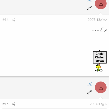
تیشہ
ت
محفلین
فروری 13، 2007
#14
اوکے،، ، ، ،
تیشہ
ت
محفلین
مارچ 13، 2007
#15