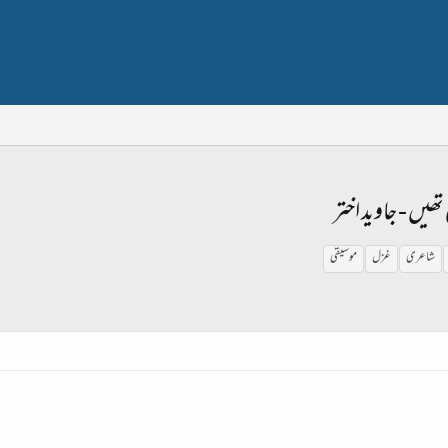
تھیں - جاوید اختر
شاعری
غزل
موسیقی