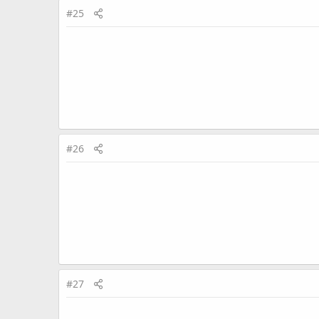
#25
#26
#27