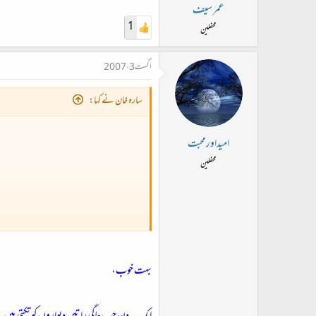
ت
عمر سیف
د
1
محفلین
ا
ء
اگست 3، 2007
سارہ خان نے کہا:
امیداورمحبت
محفلین
بہت خوب،