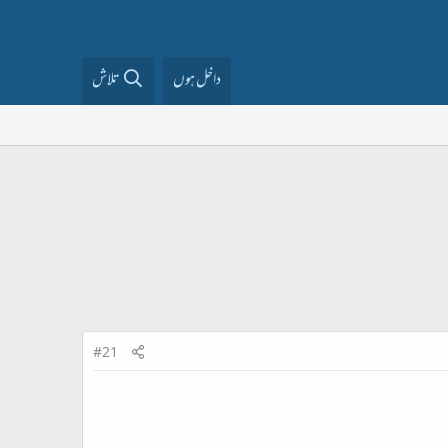
داخل ہوں
تلاش
#21