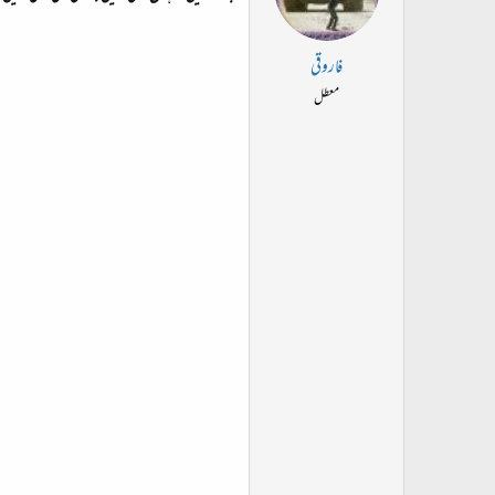
فاروقی
معطل