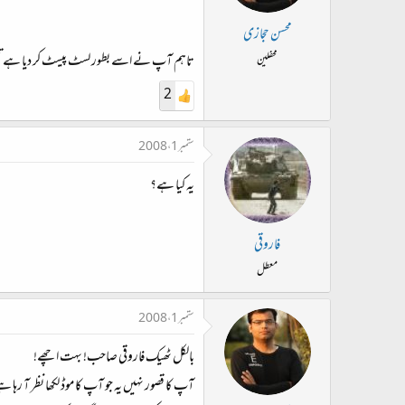
محسن حجازی
تاہم آپ نے اسے بطور لسٹ پیسٹ کر دیا ہے ت
محفلین
2
ستمبر 1، 2008
یہ کیا ہے؟
فاروقی
معطل
ستمبر 1، 2008
بالکل ٹھیک فاروقی صاحب! بہت اچھے!
آپ کا قصور نہیں یہ جو آپ کا موڈ لکھا نظر آ رہا ہے اس کے مطابق آپ IN LOVE ہیں