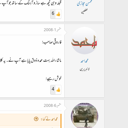
قبلہ وہی کچھ ہے ساز و آہنگ کے ساتھ جو آپ نے
محسن حجازی
محفلین
6
ستمبر 1، 2008
فاروقی صاحب!
ماشاءاللہ بہت عمدہ ذوق پایا ہے آپ نے۔ یہ کل
محمداحمد
لائبریرین
خوش رہیے!
4
ستمبر 6، 2008
محمداحمد نے کہا: