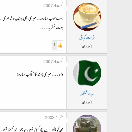
اگست 4، 2007
بہت خوب سارہ۔۔ میری بھی پسندیدہ شاعری ہ
بہت شکریہ۔۔۔
فرحت کیانی
1
لائبریرین
اگست 4، 2007
واہ ۔۔۔ میری پسند کا انتخاب سارہ !
سیدہ شگفتہ
لائبریرین
ستمبر 1، 2008
مجھ کو یقیں ہے سچ کہتی تھیں جو بھی امی کہتی تھیں