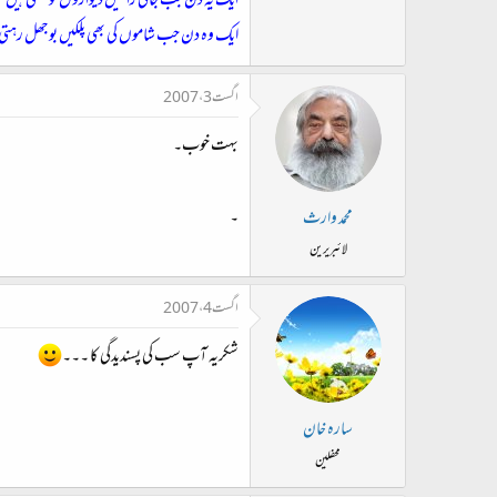
ایک یہ دن جب جاگی راتیں دیواروں کو تکتی ہیں
ایک وہ دن جب شاموں کی بھی پلکیں بوجھل رہتی
اگست 3، 2007
بہت خوب۔
۔
محمد وارث
لائبریرین
اگست 4، 2007
شکریہ آپ سب کی پسندیدگی کا ۔۔۔
سارہ خان
محفلین