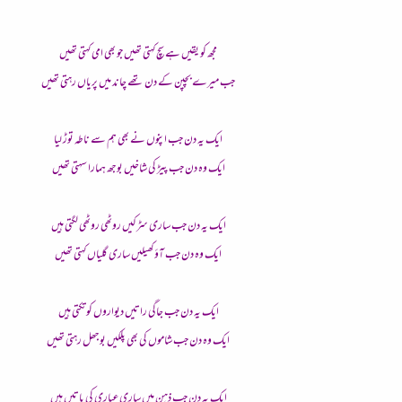
مجھ کو یقیں ہے سچ کہتی تھیں جو بھی امی کہتی تھیں
جب میرے بچپن کے دن تھے چاند میں پریاں رہتی تھیں
ایک یہ دن جب اپنوں نے بھی ہم سے ناطہ توڑ لیا
ایک وہ دن جب پیڑ کی شاخیں بوجھ ہمارا سہتی تھیں
ایک یہ دن جب ساری سڑکیں روٹھی روٹھی لگتی ہیں
ایک وہ دن جب آؤ کھیلیں ساری گلیاں کہتی تھیں
ایک یہ دن جب جاگی راتیں دیواروں کو تکتی ہیں
ایک وہ دن جب شاموں کی بھی پلکیں بوجھل رہتی تھیں
ایک یہ دن جب ذہن میں ساری عیاری کی باتیں ہیں