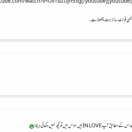
[youtube]http://www.youtube.com/watch?v=UvTbZUjh5Sg[/youtube]​
بھی فونٹ سائز بہت چھوٹا ہے۔
 سو اس میں تو کچھ نہیں دکھائی دیتا!