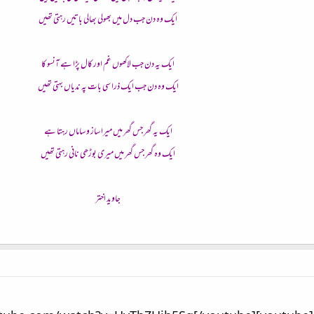
ایک وہ دن جب دل میں بھولی بھالی باتیں رہتی تھیں
ایک یہ دن جب لاکھوں غم اور کال پڑا ہے آنسو کا
ایک وہ دن جب ایک ذرا سی بات پہ ندیاں بہتی تھیں
ایک یہ گھر جس گھر میں میرا ساز و ساماں رہتا ہے
ایک وہ گھر جس گھر میں میری بوڑھی نانی رہتی تھیں
جاوید اختر