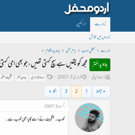
زمرے
اراکین
زمروں میں تلاش
زمرے
محفلِ ادب
بزم سخن
پسندیدہ کلام
مجھ کو یقیں ہے سچ کہتی تھیں، جو بھی امی کہتی 
جاوید اختر
ص
ت
ٹ
فرحت کیانی
فروری 7، 2007
اردو شاعری
جاوید اختر
جگجیت سنگھ
ا
ا
ی
پچھلا
1
2
3
اگلا
ح
ر
گ
ب
ی
اگست 3، 2007
ل
خ
خوب۔ جگجیت نے اسے گایا بھی خوب ہے۔
ڑ
ا
ی
ب