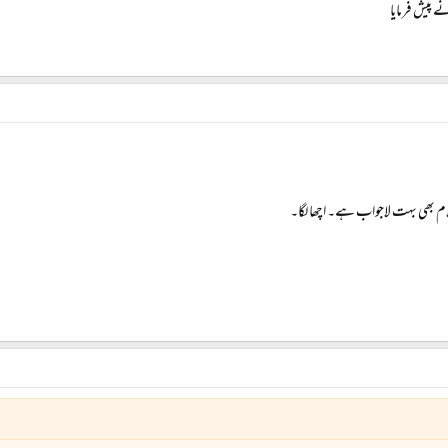
 پیش فرمایا
ام بھی بہت لاجواب ہے۔ اچھا لگا۔