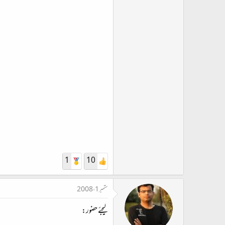
1
10
ستمبر 1، 2008
لیجئے حضور: