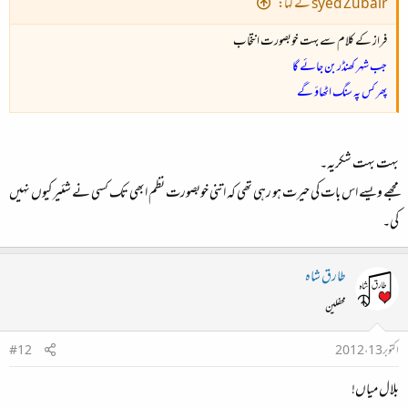
syed Zubair نے کہا:
فراز کے کلام سے بہت خوبصورت انتخاب
جب شہر کھنڈر بن جائے گا
پھر کس پہ سنگ اٹھاؤ گے
بہت بہت شکریہ۔
مجھے ویسے اس بات کی حیرت ہو رہی تھی کہ اتنی خوبصورت نظم ابھی تک کسی نے شئیر کیوں نہیں
کی۔
طارق شاہ
محفلین
اکتوبر 13، 2012
#12
بلال میاں!