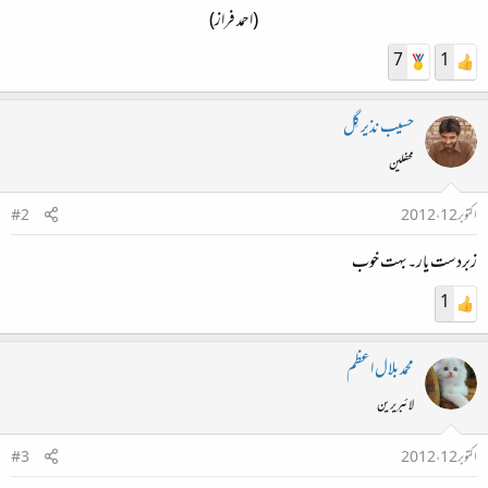
(احمد فراز)​
7
1
حسیب نذیر گِل
محفلین
اکتوبر 12، 2012
#2
زبردست یار۔بہت خوب
1
محمد بلال اعظم
لائبریرین
اکتوبر 12، 2012
#3