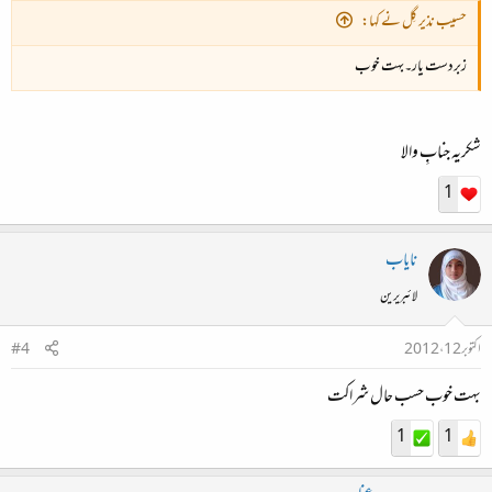
حسیب نذیر گِل نے کہا:
زبردست یار۔بہت خوب
شکریہ جنابِ والا
1
نایاب
لائبریرین
اکتوبر 12، 2012
#4
بہت خوب حسب حال شراکت
1
1