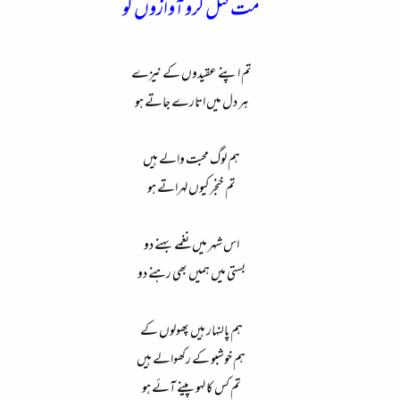
مت قتل کرو آوازوں کو
تم اپنے عقیدوں کے نیزے
ہر دل میں اتارے جاتے ہو
ہم لوگ محبت والے ہیں
تم خنجر کیوں لہراتے ہو
اس شہر میں نغمے بہنے دو
بستی میں ہمیں بھی رہنے دو
ہم پالنہار ہیں پھولوں کے
ہم خوشبو کے رکھوالے ہیں
تم کس کا لہو پینے آئے ہو