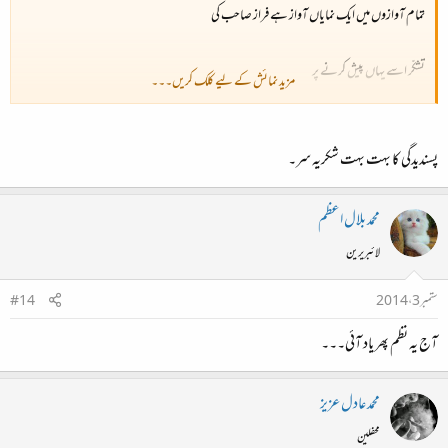
تمام آوازوں میں ایک نمایاں آواز ہے فراز صاحب کی
تشکّر اسے یہاں پیش کرنے پر
مزید نمائش کے لیے کلک کریں۔۔۔
بہت خوش رہیں
پسندیدگی کا بہت بہت شکریہ سر۔
محمد بلال اعظم
لائبریرین
ستمبر 3، 2014
#14
آج یہ نظم پھر یاد آئی۔۔۔
محمد عادل عزیز
محفلین