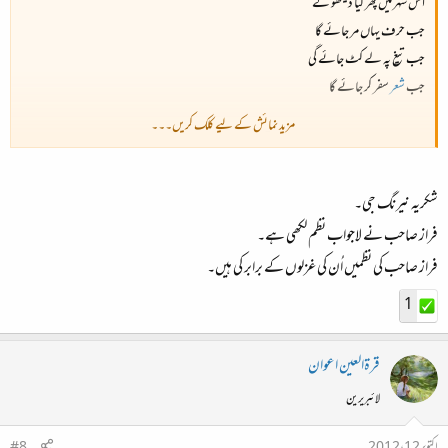
اس شہر میں پھر کیا دیکھو گے
جب حرف یہاں مر جائے گا
جب تیغ پہ لے کٹ جائے گی
جب
شعر
سفر کر جائے گا
مزید نمائش کے لیے کلک کریں۔۔۔
لاجواب انتخاب کیا ہے بلال۔
شکریہ نیرنگ جی۔
فراز صاحب نے لاجواب نظم لکھی ہے۔
فراز صاحب کی نظمیں اُن کی غزلوں کے برابر کی ہیں۔
1
قرۃالعین اعوان
لائبریرین