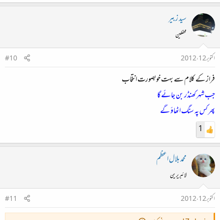
سید زبیر
محفلین
اکتوبر 12، 2012
#10
فراز کے کلام سے بہت خوبصورت انتخاب
جب شہر کھنڈر بن جائے گا
پھر کس پہ سنگ اٹھاؤ گے
1
محمد بلال اعظم
لائبریرین
اکتوبر 12، 2012
#11