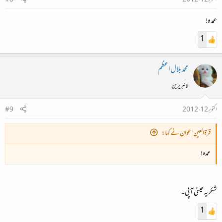
اکتوبر 12، 2012
#8
عمدہ!
1
محمد بلال اعظم
لائبریرین
اکتوبر 12، 2012
#9
قرۃالعین اعوان نے کہا:
عمدہ!
شکریہ عینی آپی۔
1