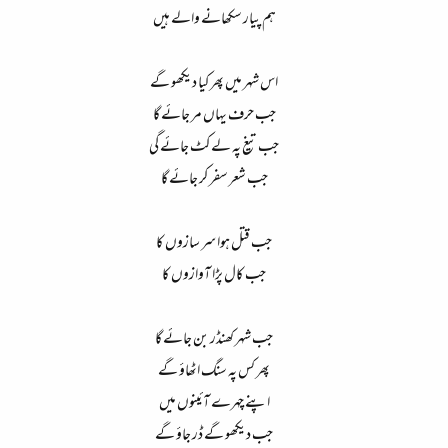
ہم پیار سکھانے والے ہیں
اس شہر میں پھر کیا دیکھو گے
جب حرف یہاں مر جائے گا
جب تیغ پہ لے کٹ جائے گی
جب شعر سفر کر جائے گا
جب قتل ہوا سر سازوں کا
جب کال پڑا آوازوں کا
جب شہر کھنڈر بن جائے گا
پھر کس پہ سنگ اٹھاؤ گے
اپنے چہرے آئینوں میں
جب دیکھو گے ڈر جاؤ گے​