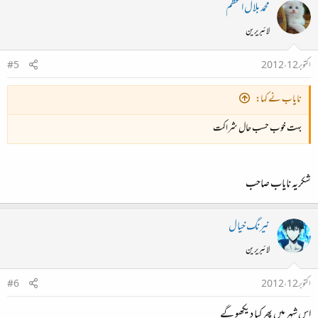
محمد بلال اعظم
لائبریرین
اکتوبر 12، 2012
#5
نایاب نے کہا:
بہت خوب حسب حال شراکت
شکریہ نایاب صاحب
نیرنگ خیال
لائبریرین
اکتوبر 12، 2012
#6
اس شہر میں پھر کیا دیکھو گے