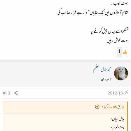
بہت خوب ۔
تمام آوازوں میں ایک نمایاں آواز ہے فراز صاحب کی
تشکّر اسے یہاں پیش کرنے پر
بہت خوش رہیں
1
محمد بلال اعظم
لائبریرین
اکتوبر 13، 2012
#13
طارق شاہ نے کہا:
بلال میاں!
بہت خوب ۔