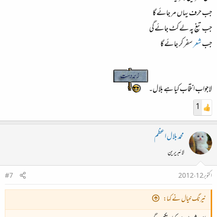
جب حرف یہاں مر جائے گا
جب تیغ پہ لے کٹ جائے گی
جب
شعر
سفر کر جائے گا
لاجواب انتخاب کیا ہے بلال۔
1
محمد بلال اعظم
لائبریرین
اکتوبر 12، 2012
#7
نیرنگ خیال نے کہا: